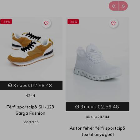
-36%
-28%
favorite_border
favorite_border
3
02:56:47
napok
42
44
3
02:56:47
Férfi sportcipő SH-123
Fé
napok
Sárga Fashion
40
41
42
43
44
Sportcipő
Astor fehér férfi sportcipő
textil anyagból