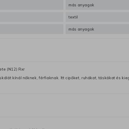
más anyagok
textil
más anyagok
ete (N12) Rxr
lát kínál nőknek, férfiaknak. Itt cipőket, ruhákat, táskákat és kiegé