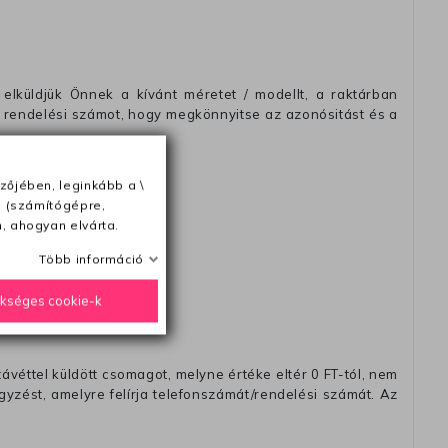
elküldjük Önnek a kívánt méretet / modellt, a raktárban
 rendelési számot, hogy megkönnyitse az azonósitást és a
zőjében, leginkább a \
e (számítógépre,
ésétől számítva
, ahogyan elvárta.
Több információ
ükséges cookie-k
távéttel küldött csomagot, melyne értéke eltér 0 FT-tól, nem
zést, amelyre felírja telefonszámát/rendelési számát. Az