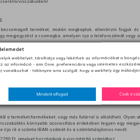
cserélni/visszaküldeni!
0
.
becsomagolt terméket, miután megkaptuk, ellenőrizni fogjuk és 
 egy megjegyzést a csomagba, amelyen irja a telefonszámát vagy a
édelemedet
ezeket nem megfelelő módon csomagolják !!
lyik webhelyet, tárolhatja vagy lekérheti az információkat a böngés
Ez az információ - ami Önre, preferenciáira vagy internetes eszközér
anapon belül a megrendelés e-mailben / sms-ben történő megerősít
) vonatkozhat - többnyire arra szolgál, hogy a webhely úgy működjön
0 Ft utánvétte)
Mindent elfogad
Csak a sz
nk fel (oda -vissza út)
től a terméket/termékeket, vagy más futárral is elküldheti. Olyan u
 visszaküldés könnyebb azonosítása érdekében tegyen egy megjegy
re írja rá a számla IBAN-számát és a számlatulajdonos nevét.
j 2290 Ft, amelyet hozzáadunk a visszatérítő számlához.