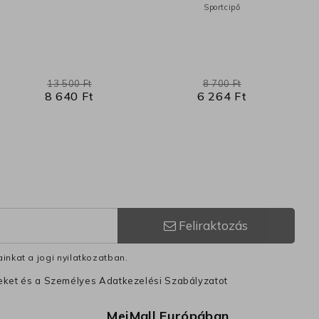
Sportcipő
13 500 Ft
8 700 Ft
8 640 Ft
6 264 Ft
Feliraktozás
inkat a jogi nyilatkozatban.
leket és a Személyes Adatkezelési Szabályzatot
MeiMall Európában