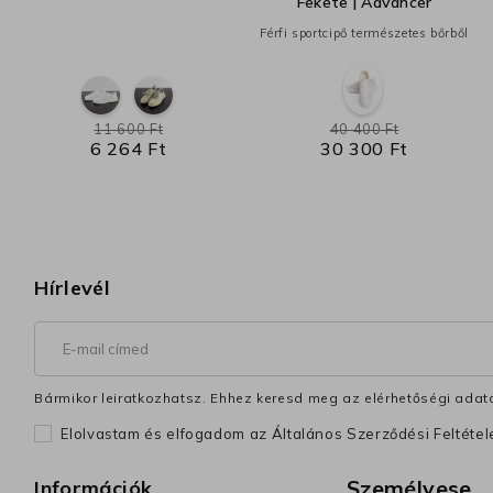
Fekete | Advancer
Férfi sportcipő természetes bőrből
11 600 Ft
40 400 Ft
6 264 Ft
30 300 Ft
Hírlevél
Bármikor leiratkozhatsz. Ehhez keresd meg az elérhetőségi adata
Elolvastam és elfogadom az Általános Szerződési Feltéte
Személyese
Információk