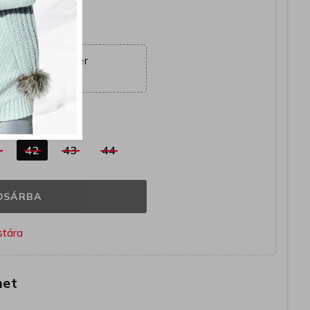
yütt
ajánlat véget ér
02:56:47
k
1
42
43
44
OSÁRBA
het