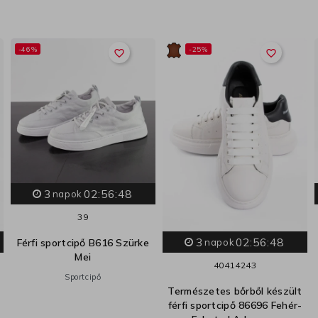
-46%
-25%
favorite_border
favorite_border
3
02:56:47
napok
39
3
02:56:47
Férfi sportcipő B616 Szürke
napok
Mei
40
41
42
43
Sportcipő
Természetes bőrből készült
férfi sportcipő 86696 Fehér-