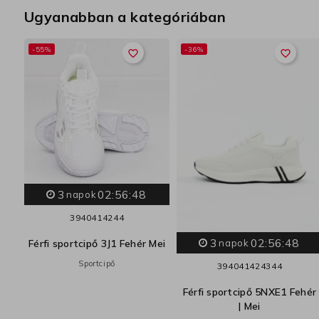
Ugyanabban a kategóriában
-55%
-36%
favorite_border
favorite_border
3
02:56:47
napok
39
40
41
42
44
3
02:56:47
ült
Férfi sportcipő 3J1 Fehér Mei
napok
e |
Sportcipő
39
40
41
42
43
44
Férfi sportcipő 5NXE1 Fehér
ből
| Mei