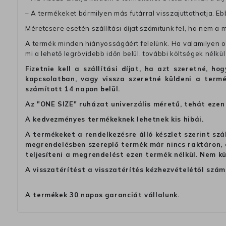
– A termékeket bármilyen más futárral visszajuttathatja. Ebb
Méretcsere esetén szállítási díjat számitunk fel, ha nem a 
A termék minden hiányosságáért felelünk. Ha valamilyen ok
mi a lehető legrövidebb időn belül, további költségek nélkül
Fizetnie kell a szállítási díjat, ha azt szeretné, 
kapcsolatban, vagy vissza szeretné küldeni a termé
számított 14 napon belül.
Az "ONE SIZE" ruházat univerzális méretű, tehát ezen 
A kedvezményes termékeknek lehetnek kis hibái.
A termékeket a rendelkezésre álló készlet szerint szá
megrendelésben szereplő termék már nincs raktáron, a
teljesíteni a megrendelést ezen termék nélkül. Nem k
A visszatérítést a visszatérítés kézhezvételétől szám
A termékek 30 napos garanciát vállalunk.