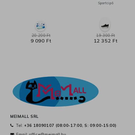
Sportcipő
20 200 Ft
19 300 Ft
9 090 Ft
12 352 Ft
MEIMALL SRL
Tel:
+36 18090107 (
08:00-17:00, S: 09:00-15:00
)
Email:
office@meimall.hu