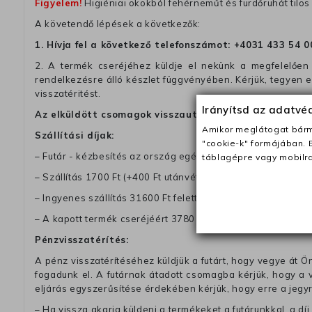
Figyelem!
Higiéniai okokból fehérneműt és fürdőruhát tilos 
A követendő lépések a következők:
1. Hívja fel a következő telefonszámot:
+4031 433 54 0
2. A termék cseréjéhez küldje el nekünk a megfelelően 
rendelkezésre álló készlet függvényében. Kérjük, tegyen
visszatéritést.
Irányítsd az adatv
Az elküldött csomagok visszautasításra kerülnek, ha 
Amikor meglátogat bárme
Szállítási díjak:
"cookie-k" formájában. 
– Futár - kézbesítés az ország egész területén, 2-3 munk
táblagépre vagy mobilra
– Szállítás 1700 Ft (+400 Ft utánvéttel)
– Ingyenes szállítás 31600 Ft feletti megrendeléseknél (+40
– A kapott termék cseréjéért 3780 Ft szállítási díjat számolu
Pénzvisszatérítés:
A pénz visszatérítéséhez küldjük a futárt, hogy vegye át Ön
fogadunk el. A futárnak átadott csomagba kérjük, hogy a
eljárás egyszerűsítése érdekében kérjük, hogy erre a jegy
– Ha vissza akarja küldeni a termékeket a futárunkkal, a dí