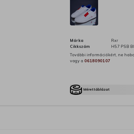
Márka
Rxr
Cikkszám
H57 PSB B
További információkért, ne hab
vagy a
0618090107
Mérettáblázat