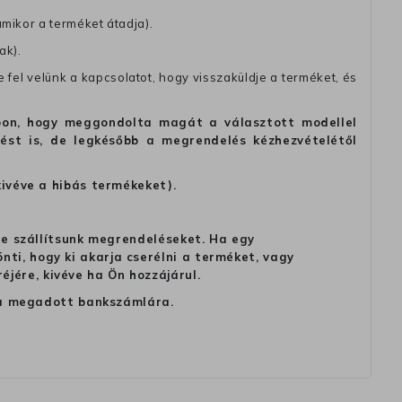
amikor a terméket átadja).
ak).
fel velünk a kapcsolatot, hogy visszaküldje a terméket, és
alapon, hogy meggondolta magát a választott modellel
tést is, de legkésőbb a megrendelés kézhezvételétől
kivéve a hibás termékeket).
 ne szállítsunk megrendeléseket. Ha egy
ti, hogy ki akarja cserélni a terméket, vagy
jére, kivéve ha Ön hozzájárul.
ag a megadott bankszámlára.