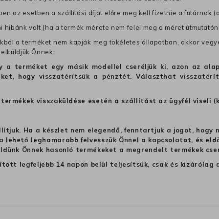
en az esetben a szállítási díjat előre meg kell fizetnie a futárnak (
mi hibánk volt (ha a termék mérete nem felel meg a méret útmutatón
ból a terméket nem kapják meg tökéletes állapotban, akkor vegye 
 elküldjük Önnek.
hogy a terméket egy másik modellel cseréljük ki, azon az 
ket, hogy visszatérítsük a pénztét. Választhat visszatérí
termékek visszaküldése esetén a szállítást az ügyfél viseli (
llítjuk. Ha a készlet nem elegendő, fenntartjuk a jogot, hogy
 lehető leghamarabb felvesszük Önnel a kapcsolatot, és eldön
üldünk Önnek hasonló termékeket a megrendelt termékek cseré
ított legfeljebb 14 napon belül teljesítsük, csak és kizáról