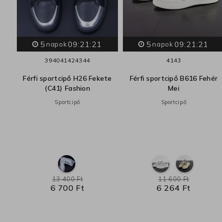
5
09:21:20
5
09:21:20
napok
napok
39
40
41
42
43
44
41
43
ült
Férfi sportcipő H26 Fekete
Férfi sportcipő B616 Fehér
hér
(C41) Fashion
Mei
Sportcipő
Sportcipő
ből
13 400 Ft
11 600 Ft
6 700 Ft
6 264 Ft