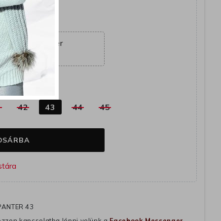
yütt
ajánlat véget ér
09:21:20
k
1
42
43
44
45
OSÁRBA
PANTER 43
ozzon kapcsolatba lépni velünk a
Facebook Messenger