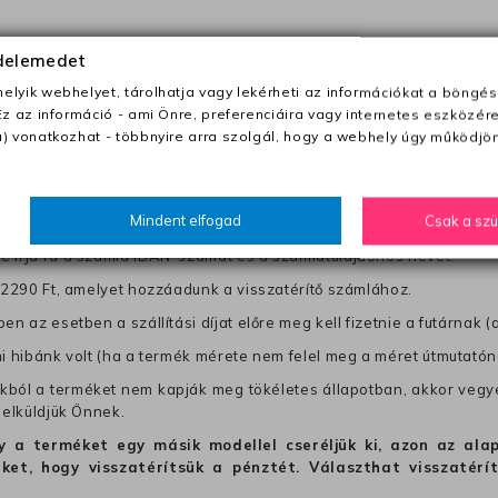
anapon belül a megrendelés e-mailben / sms-ben történő megerősít
édelemedet
lyik webhelyet, tárolhatja vagy lekérheti az információkat a böngés
0 Ft utánvétte)
Ez az információ - ami Önre, preferenciáira vagy internetes eszközér
) vonatkozhat - többnyire arra szolgál, hogy a webhely úgy működjön
nk fel (oda -vissza út)
től a terméket/termékeket, vagy más futárral is elküldheti. Olyan u
Mindent elfogad
Csak a sz
 visszaküldés könnyebb azonosítása érdekében tegyen egy megjegy
re írja rá a számla IBAN-számát és a számlatulajdonos nevét.
j 2290 Ft, amelyet hozzáadunk a visszatérítő számlához.
en az esetben a szállítási díjat előre meg kell fizetnie a futárnak (
mi hibánk volt (ha a termék mérete nem felel meg a méret útmutatón
ból a terméket nem kapják meg tökéletes állapotban, akkor vegye 
 elküldjük Önnek.
hogy a terméket egy másik modellel cseréljük ki, azon az 
ket, hogy visszatérítsük a pénztét. Választhat visszatérí