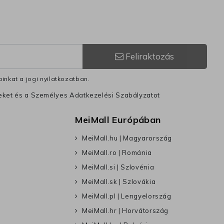
Feliraktozás
inkat a jogi nyilatkozatban.
leket és a Személyes Adatkezelési Szabályzatot
MeiMall Európában
MeiMall.hu | Magyarország
MeiMall.ro | Románia
MeiMall.si | Szlovénia
MeiMall.sk | Szlovákia
MeiMall.pl | Lengyelország
MeiMall.hr | Horvátország