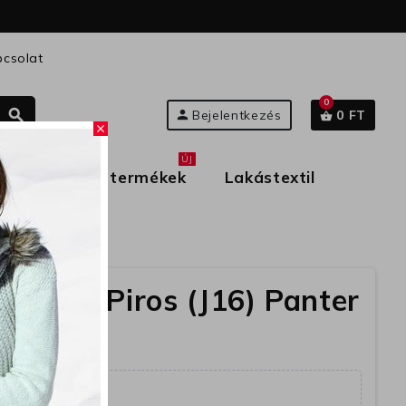
csolat
0
search
person
Bejelentkezés
0 FT
shopping_basket
close
ÚJ
rmekek
Új termékek
Lakástextil
pő 8133 Piros (J16) Panter