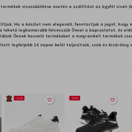
termékek visszaküldése esetén a szállítást az ügyfél viseli (
llítjuk. Ha a készlet nem elegendő, fenntartjuk a jogot, hogy
 lehető leghamarabb felvesszük Önnel a kapcsolatot, és eldön
üldünk Önnek hasonló termékeket a megrendelt termékek cseré
ított legfeljebb 14 napon belül teljesítsük, csak és kizáról
-24%
-53%
favorite_border
favorite_border