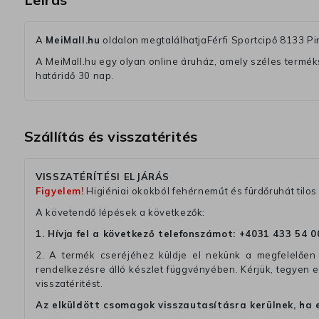
A
MeiMall.hu
oldalon megtalálhatjaFérfi Sportcipő 8133 Pi
A MeiMall.hu egy olyan online áruház, amely széles termékská
határidő 30 nap.
Szállítás és visszatérités
VISSZATÉRÍTÉSI ELJÁRÁS
Figyelem!
Higiéniai okokból fehérneműt és fürdőruhát tilos 
A követendő lépések a következők:
1. Hívja fel a következő telefonszámot:
+4031 433 54 0
2. A termék cseréjéhez küldje el nekünk a megfelelően 
rendelkezésre álló készlet függvényében. Kérjük, tegyen
visszatéritést.
Az elküldött csomagok visszautasításra kerülnek, ha 