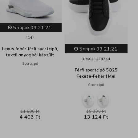
5
09:21:20
napok
41
44
5
09:21:20
Lexus fehér férfi sportcipő,
B
napok
textil anyagból készült
39
40
41
42
43
44
Sportcipő
Férfi sportcipő 5Q25
Fekete-Fehér | Mei
Sportcipő
11 600 Ft
19 300 Ft
4 408 Ft
13 124 Ft