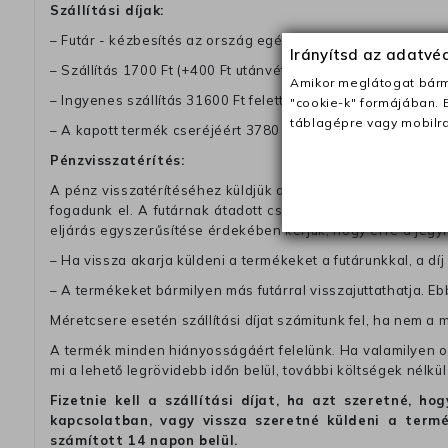
Szállítási díjak:
– Futár - kézbesítés az ország egész területén, 2-3 munk
Irányítsd az adatv
– Szállítás 1700 Ft (+400 Ft utánvéttel)
Amikor meglátogat bárme
– Ingyenes szállítás 31600 Ft feletti megrendeléseknél (+40
"cookie-k" formájában. 
táblagépre vagy mobilra
– A kapott termék cseréjéért 3780 Ft szállítási díjat számolu
Pénzvisszatérítés:
A pénz visszatérítéséhez küldjük a futárt, hogy vegye át Ön
fogadunk el. A futárnak átadott csomagba kérjük, hogy a
eljárás egyszerűsítése érdekében kérjük, hogy erre a jegy
– Ha vissza akarja küldeni a termékeket a futárunkkal, a dí
– A termékeket bármilyen más futárral visszajuttathatja. Ebb
Méretcsere esetén szállítási díjat számitunk fel, ha nem a 
A termék minden hiányosságáért felelünk. Ha valamilyen ok
mi a lehető legrövidebb időn belül, további költségek nélkül
Fizetnie kell a szállítási díjat, ha azt szeretné, 
kapcsolatban, vagy vissza szeretné küldeni a termé
számított 14 napon belül.