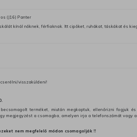
ros (J16) Panter
lát kínál nőknek, férfiaknak. Itt cipőket, ruhákat, táskákat és kiegé
cserélni/visszaküldeni!
0
.
becsomagolt terméket, miután megkaptuk, ellenőrizni fogjuk és 
 egy megjegyzést a csomagba, amelyen irja a telefonszámát vagy a
ezeket nem megfelelő módon csomagolják !!