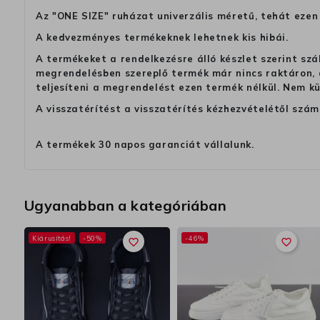
Az "ONE SIZE" ruházat univerzális méretű, tehát ezen 
A kedvezményes termékeknek lehetnek kis hibái.
A termékeket a rendelkezésre álló készlet szerint szá
megrendelésben szereplő termék már nincs raktáron, a
teljesíteni a megrendelést ezen termék nélkül. Nem k
A visszatérítést a visszatérítés kézhezvételétől szám
A termékek 30 napos garanciát vállalunk.
Ugyanabban a kategóriában
Kiárusítás!
-50%
-46%
favorite_border
favorite_border