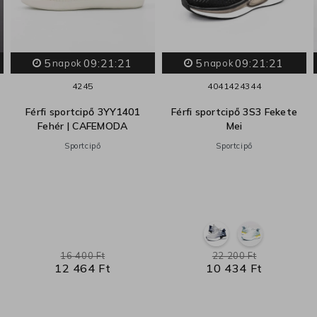
5
09:21:20
5
09:21:20
napok
napok
42
45
40
41
42
43
44
Férfi sportcipő 3YY1401
Férfi sportcipő 3S3 Fekete
Fehér | CAFEMODA
Mei
Sportcipő
Sportcipő
16 400 Ft
22 200 Ft
12 464 Ft
10 434 Ft