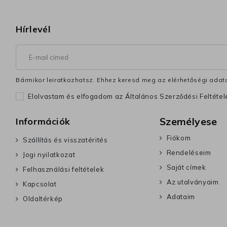
Hírlevél
Bármikor leiratkozhatsz. Ehhez keresd meg az elérhetőségi adata
Elolvastam és elfogadom az Általános Szerződési Feltéte
Személyese
Információk
Fiókom
Szállítás és visszatérités
Rendeléseim
Jogi nyilatkozat
Saját címek
Felhasználási feltételek
Az utalványaim
Kapcsolat
Adataim
Oldaltérkép