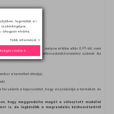
ésétől számítva
zőjében, leginkább a \
e (számítógépre,
, ahogyan elvárta.
Több információ
távéttel küldött csomagot, melyne értéke eltér 0 FT-tól, nem
ükséges cookie-k
zést, amelyre felírja telefonszámát/rendelési számát. Az
amikor a terméket átadja).
ak).
fel velünk a kapcsolatot, hogy visszaküldje a terméket, és
alapon, hogy meggondolta magát a választott modellel
tést is, de legkésőbb a megrendelés kézhezvételétől