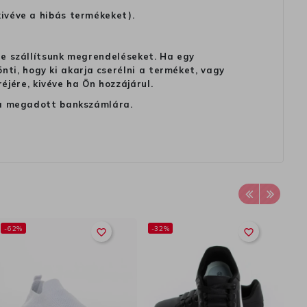
kivéve a hibás termékeket).
 ne szállítsunk megrendeléseket. Ha egy
ti, hogy ki akarja cserélni a terméket, vagy
jére, kivéve ha Ön hozzájárul.
ag a megadott bankszámlára.
-62%
-32%
-
favorite_border
favorite_border