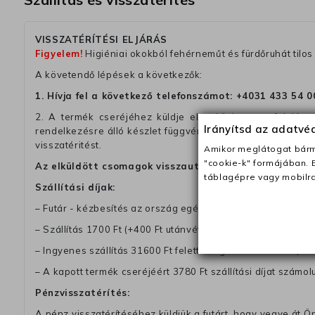
VISSZATÉRÍTÉSI ELJÁRÁS
Figyelem!
Higiéniai okokból fehérneműt és fürdőruhát tilos 
A követendő lépések a következők:
1. Hívja fel a következő telefonszámot:
+4031 433 54 0
2. A termék cseréjéhez küldje el nekünk a megfelelően 
Irányítsd az adatv
rendelkezésre álló készlet függvényében. Kérjük, tegyen
visszatéritést.
Amikor meglátogat bárme
"cookie-k" formájában. 
Az elküldött csomagok visszautasításra kerülnek, ha 
táblagépre vagy mobilra
Szállítási díjak:
– Futár - kézbesítés az ország egész területén, 2-3 munk
– Szállítás 1700 Ft (+400 Ft utánvéttel)
– Ingyenes szállítás 31600 Ft feletti megrendeléseknél (+40
– A kapott termék cseréjéért 3780 Ft szállítási díjat számolu
Pénzvisszatérítés:
A pénz visszatérítéséhez küldjük a futárt, hogy vegye át Ön