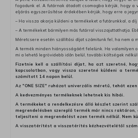
fogadunk el. A futárnak átadott csomagba kérjük, hogy a
eljárás egyszerűsítése érdekében kérjük, hogy erre a jegy
– Ha vissza akarja küldeni a termékeket a futárunkkal, a dí
– A termékeket bármilyen más futárral visszajuttathatja. Ebb
Méretcsere esetén szállítási díjat számitunk fel, ha nem a 
A termék minden hiányosságáért felelünk. Ha valamilyen ok
mi a lehető legrövidebb időn belül, további költségek nélkül
Fizetnie kell a szállítási díjat, ha azt szeretné, 
kapcsolatban, vagy vissza szeretné küldeni a termé
számított 14 napon belül.
Az "ONE SIZE" ruházat univerzális méretű, tehát ezen 
A kedvezményes termékeknek lehetnek kis hibái.
A termékeket a rendelkezésre álló készlet szerint szá
megrendelésben szereplő termék már nincs raktáron, a
teljesíteni a megrendelést ezen termék nélkül. Nem k
A visszatérítést a visszatérítés kézhezvételétől szám