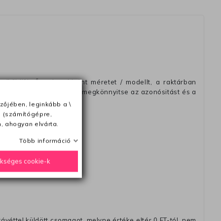
elküldjük Önnek a kívánt méretet / modellt, a raktárban
 rendelési számot, hogy megkönnyitse az azonósitást és a
zőjében, leginkább a \
e (számítógépre,
, ahogyan elvárta.
Több információ
ésétől számítva
ükséges cookie-k
távéttel küldött csomagot, melyne értéke eltér 0 FT-tól, nem