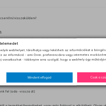
cserélni/visszaküldeni!
0
.
becsomagolt terméket, miután megkaptuk, ellenőrizni fogjuk és 
édelemedet
 egy megjegyzést a csomagba, amelyen irja a telefonszámát vagy a
lyik webhelyet, tárolhatja vagy lekérheti az információkat a böngés
Ez az információ - ami Önre, preferenciáira vagy internetes eszközér
ezeket nem megfelelő módon csomagolják !!
) vonatkozhat - többnyire arra szolgál, hogy a webhely úgy működjön
anapon belül a megrendelés e-mailben / sms-ben történő megerősít
Mindent elfogad
Csak a sz
0 Ft utánvétte)
nk fel (oda -vissza út)
től a terméket/termékeket, vagy más futárral is elküldheti. Olyan u