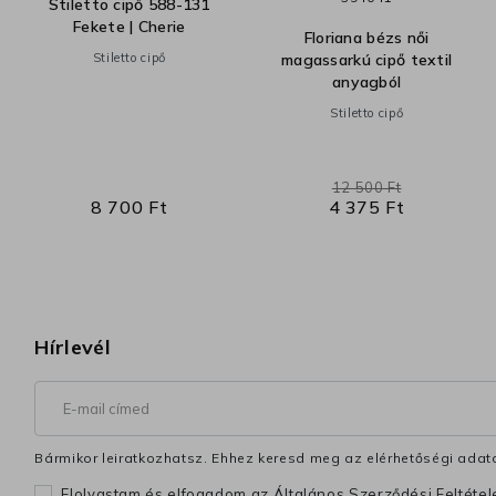
Stiletto cipő 588-131
Fekete | Cherie
Floriana bézs női
Stiletto cipő
magassarkú cipő textil
anyagból
Stiletto cipő
12 500 Ft
8 700 Ft
4 375 Ft
Hírlevél
Bármikor leiratkozhatsz. Ehhez keresd meg az elérhetőségi adata
Elolvastam és elfogadom az Általános Szerződési Feltéte