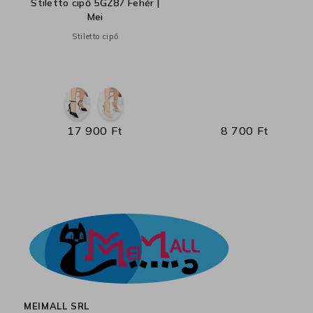
Stiletto cipő 5GZ87 Fehér |
Mei
Stiletto cipő
3
17 900 Ft
8 700 Ft
MEIMALL SRL