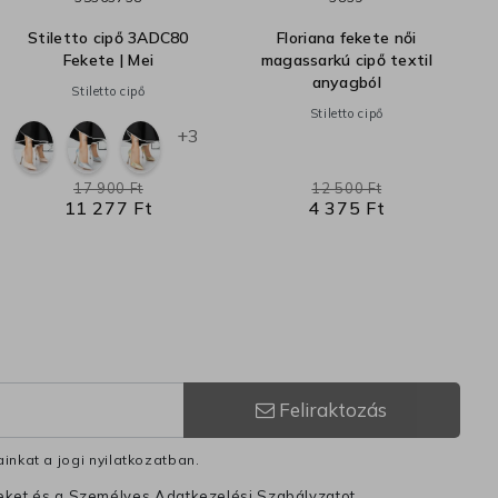
Stiletto cipő 3ADC80
Floriana fekete női
Fekete | Mei
magassarkú cipő textil
anyagból
Stiletto cipő
Stiletto cipő
+3
17 900 Ft
12 500 Ft
11 277 Ft
4 375 Ft
Feliraktozás
inkat a jogi nyilatkozatban.
leket és a Személyes Adatkezelési Szabályzatot