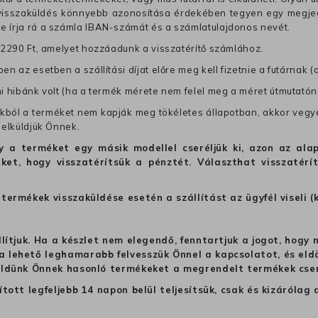
 visszaküldés könnyebb azonosítása érdekében tegyen egy megjegy
re írja rá a számla IBAN-számát és a számlatulajdonos nevét.
j 2290 Ft, amelyet hozzáadunk a visszatérítő számlához.
en az esetben a szállítási díjat előre meg kell fizetnie a futárnak (
mi hibánk volt (ha a termék mérete nem felel meg a méret útmutatón
ból a terméket nem kapják meg tökéletes állapotban, akkor vegye 
 elküldjük Önnek.
hogy a terméket egy másik modellel cseréljük ki, azon az 
ket, hogy visszatérítsük a pénztét. Választhat visszatérí
termékek visszaküldése esetén a szállítást az ügyfél viseli (
llítjuk. Ha a készlet nem elegendő, fenntartjuk a jogot, hogy
 lehető leghamarabb felvesszük Önnel a kapcsolatot, és eldön
üldünk Önnek hasonló termékeket a megrendelt termékek cseré
ított legfeljebb 14 napon belül teljesítsük, csak és kizáról