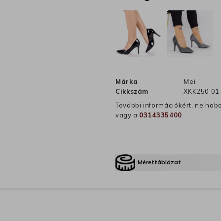
Márka
Mei
Cikkszám
XKK250 01
További információkért, ne hab
vagy a
0314335400
Mérettáblázat