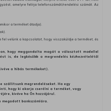
zést, amelyre felírja telefonszámát/rendelési számát. Az
amikor a terméket átadja).
ak).
fel velünk a kapcsolatot, hogy visszaküldje a terméket, és
alapon, hogy meggondolta magát a választott modellel
tést is, de legkésőbb a megrendelés kézhezvételétől
kivéve a hibás termékeket).
 ne szállítsunk megrendeléseket. Ha egy
ti, hogy ki akarja cserélni a terméket, vagy
jére, kivéve ha Ön hozzájárul.
ag a megadott bankszámlára.