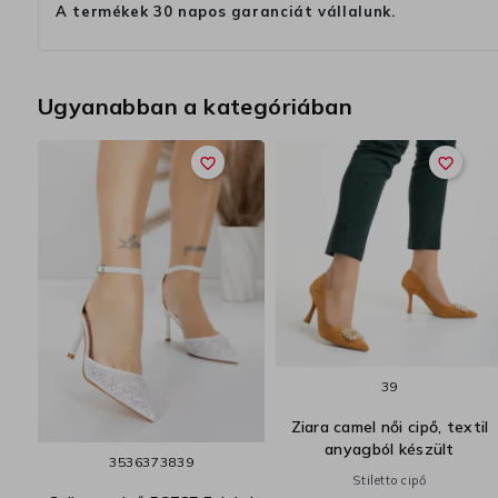
A termékek 30 napos garanciát vállalunk.
Ugyanabban a kategóriában
favorite_border
favorite_border
39
Ziara camel női cipő, textil
anyagból készült
os
35
36
37
38
39
Stiletto cipő