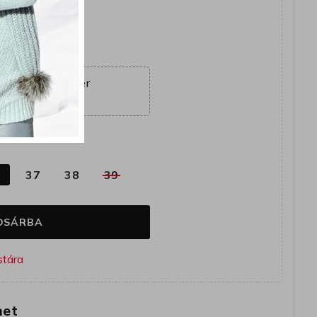
yütt
ajánlat véget ér
22:30:55
k
6
37
38
39
OSÁRBA
het