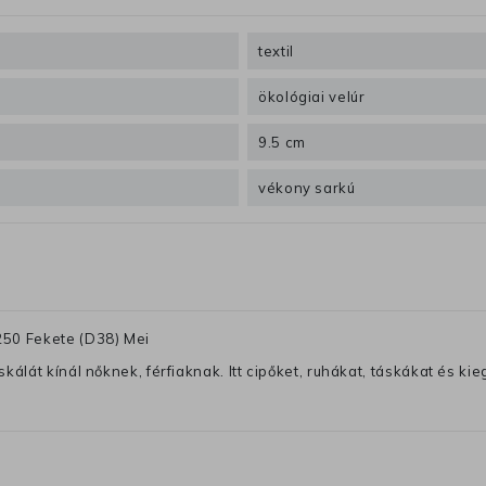
textil
ökológiai velúr
9.5 cm
vékony sarkú
250 Fekete (D38) Mei
lát kínál nőknek, férfiaknak. Itt cipőket, ruhákat, táskákat és kiegé