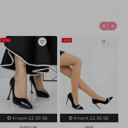
-37%
-65%
favorite_border
favorite_border
4
22:30:55
4
22:30:55
napok
napok
35
36
37
38
38
39