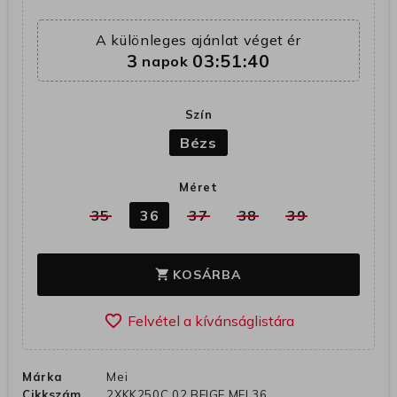
A különleges ajánlat véget ér
3
03:51:40
napok
Szín
Bézs
Méret
35
36
37
38
39
KOSÁRBA
shopping_cart
favorite_border
Márka
Mei
Cikkszám
2XKK250C 02 BEIGE MEI 36