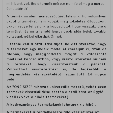
mi hibánk volt (ha a termék mérete nem felel meg a méret
útmutatónak).
A termék minden hiányosságáért felelünk. Ha valamilyen
okból a terméket nem kapják meg tökéletes állapotban,
akkor vegye fel velünk a kapcsolatot, hogy visszaküldje a
terméket, és mi a lehető legrövidebb időn belül, további
költségek nélkül elküldjük Önnek.
Fizetnie kell a szállítási díjat, ha azt szeretné, hogy
a terméket egy másik modellel cseréljük ki, azon az
alapon, hogy meggondolta magát a választott
modellel kapcsolatban, vagy vissza szeretné küldeni
a terméket, hogy visszatérítsük a pénztét.
Választhat visszatérítést is, de legkésőbb a
megrendelés kézhezvételétől számított 14 napon
belül.
Az "ONE SIZE" ruházat univerzális méretű, tehát ezen
termékek visszaküldése esetén a szállítást az ügyfél
viseli (kivéve a hibás termékeket).
A kedvezményes termékeknek lehetnek kis hibái.
A termékeket a rendelkezésre álló készlet szerint