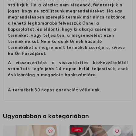
szállítjuk. Ha a készlet nem elegendő, fenntartjuk a
jogot, hogy ne szállítsunk megrendeléseket. Ha egy
megrendelésben szereplő termék már nincs raktáron,
a lehető leghamarabb felvesszük Önnel a
kapcsolatot, és eldönti, hogy ki akarja cserélni a
terméket, vagy teljesíteni a megrendelést ezen
termék nélkül. Nem küldünk Önnek hasonló
termékeket a megrendelt termékek cseréjére, kivéve
ha Ön hozzájárul.
A visszatérítést a visszatérítés kézhezvételétől
számított legfeljebb 14 napon belül teljesítsük, csak
és kizárólag a megadott bankszámlára.
A termékek 30 napos garanciát vállalunk.
Ugyanabban a kategóriában
-38%
favorite_border
favorite_border