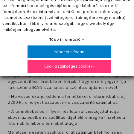
– Ingyenes szállítás 31600 Ft feletti megrendeléseknél
az információkat a böngészőjében, leginkább a \ "cookie-k"
(+400 Ft utánvétte)
formájában. Ez az információ - ami Önre, preferenciáira vagy
– A kapott termék cseréjéért 3780 Ft szállítási díjat
internetes eszközére (számítógépre, táblagépre vagy mobilra)
számolunk fel (oda -vissza út)
vonatkozhat - többnyire arra szolgál, hogy a webhely úgy
működjön, ahogyan elvárta.
Pénzvisszatérítés:
Több információ
A pénz visszatérítéséhez küldjük a futárt, hogy vegye át
Öntől a terméket/termékeket, vagy más futárral is
elküldheti. Olyan utávéttel küldött csomagot, melyne
Mindent elfogad
értéke eltér 0 FT-tól, nem fogadunk el. A futárnak átadott
csomagba kérjük, hogy a visszaküldés könnyebb
Csak a szükséges cookie-k
azonosítása érdekében tegyen egy megjegyzést, amelyre
felírja telefonszámát/rendelési számát. Az eljárás
egyszerűsítése érdekében kérjük, hogy erre a jegyre írja
rá a számla IBAN-számát és a számlatulajdonos nevét.
– Ha vissza akarja küldeni a termékeket a futárunkkal, a díj
2290 Ft, amelyet hozzáadunk a visszatérítő számlához.
– A termékeket bármilyen más futárral visszajuttathatja.
Ebben az esetben a szállítási díjat előre meg kell fizetnie a
futárnak (amikor a terméket átadja).
Méretcsere esetén szállítási díjat számitunk fel, ha nem a