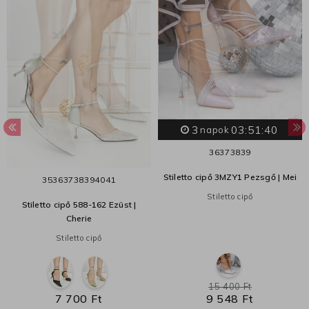
3
03:51:40
napok
36
37
38
39
Stiletto cipő 3MZY1 Pezsgő | Mei
35
36
37
38
39
40
41
Stiletto cipő
Stiletto cipő 588-162 Ezüst |
Cherie
Stiletto cipő
15 400 Ft
7 700 Ft
9 548 Ft