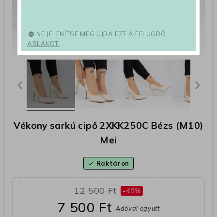
NE JELENÍTSE MEG ÚJRA EZT A FELUGRÓ
ABLAKOT.
Vékony sarkú cipő 2XKK250C Bézs (M10)
Mei
Raktáron
check
12 500 Ft
-40%
7 500 Ft
Adóval együtt