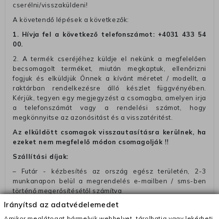
cserélni/visszaküldeni!
A követendő lépések a következők:
1. Hívja fel a következő telefonszámot:
+4031 433 54
00
.
2. A termék cseréjéhez küldje el nekünk a megfelelően
becsomagolt terméket, miután megkaptuk, ellenőrizni
fogjuk és elküldjük Önnek a kívánt méretet / modellt, a
raktárban rendelkezésre álló készlet függvényében.
Kérjük, tegyen egy megjegyzést a csomagba, amelyen irja
a telefonszámát vagy a rendelési számot, hogy
megkönnyitse az azonósitást és a visszatéritést.
Az elküldött csomagok visszautasításra kerülnek, ha
ezeket nem megfelelő módon csomagolják !!
Szállítási díjak:
– Futár - kézbesítés az ország egész területén, 2-3
munkanapon belül a megrendelés e-mailben / sms-ben
történő megerősítésétől számítva
Irányítsd az adatvédelemedet
– Szállítás 1700 Ft (+400 Ft utánvéttel)
Amikor meglátogat bármelyik webhelyet, tárolhatja vagy lekérheti