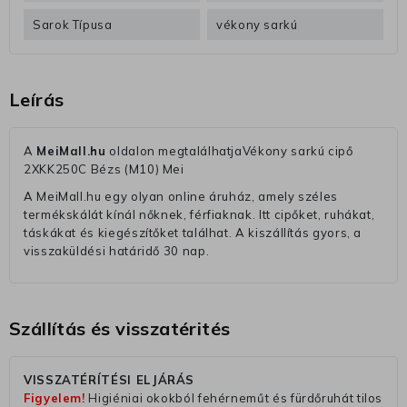
Sarok Típusa
vékony sarkú
Leírás
A
MeiMall.hu
oldalon megtalálhatjaVékony sarkú cipő
2XKK250C Bézs (M10) Mei
A MeiMall.hu egy olyan online áruház, amely széles
termékskálát kínál nőknek, férfiaknak. Itt cipőket, ruhákat,
táskákat és kiegészítőket találhat. A kiszállítás gyors, a
visszaküldési határidő 30 nap.
Szállítás és visszatérités
VISSZATÉRÍTÉSI ELJÁRÁS
Figyelem!
Higiéniai okokból fehérneműt és fürdőruhát tilos