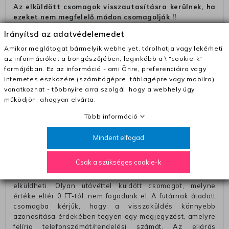
Az elküldött csomagok visszautasításra kerülnek, ha
ezeket nem megfelelő módon csomagolják !!
Szállítási díjak:
Irányítsd az adatvédelemedet
– Futár - kézbesítés az ország egész területén, 2-3
Amikor meglátogat bármelyik webhelyet, tárolhatja vagy lekérheti
munkanapon belül a megrendelés e-mailben / sms-ben
az információkat a böngészőjében, leginkább a \ "cookie-k"
történő megerősítésétől számítva
formájában. Ez az információ - ami Önre, preferenciáira vagy
internetes eszközére (számítógépre, táblagépre vagy mobilra)
– Szállítás 1700 Ft (+400 Ft utánvéttel)
vonatkozhat - többnyire arra szolgál, hogy a webhely úgy
– Ingyenes szállítás 31600 Ft feletti megrendeléseknél
működjön, ahogyan elvárta.
(+400 Ft utánvétte)
Több információ
– A kapott termék cseréjéért 3780 Ft szállítási díjat
számolunk fel (oda -vissza út)
Mindent elfogad
Pénzvisszatérítés:
Csak a szükséges cookie-k
A pénz visszatérítéséhez küldjük a futárt, hogy vegye át
Öntől a terméket/termékeket, vagy más futárral is
elküldheti. Olyan utávéttel küldött csomagot, melyne
értéke eltér 0 FT-tól, nem fogadunk el. A futárnak átadott
csomagba kérjük, hogy a visszaküldés könnyebb
azonosítása érdekében tegyen egy megjegyzést, amelyre
felírja telefonszámát/rendelési számát. Az eljárás