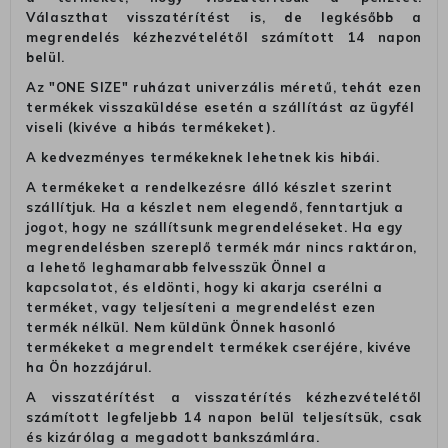
Választhat visszatérítést is, de legkésőbb a
megrendelés kézhezvételétől számított 14 napon
belül.
Az "ONE SIZE" ruházat univerzális méretű, tehát ezen
termékek visszaküldése esetén a szállítást az ügyfél
viseli (kivéve a hibás termékeket).
A kedvezményes termékeknek lehetnek kis hibái.
A termékeket a rendelkezésre álló készlet szerint
szállítjuk. Ha a készlet nem elegendő, fenntartjuk a
jogot, hogy ne szállítsunk megrendeléseket. Ha egy
megrendelésben szereplő termék már nincs raktáron,
a lehető leghamarabb felvesszük Önnel a
kapcsolatot, és eldönti, hogy ki akarja cserélni a
terméket, vagy teljesíteni a megrendelést ezen
termék nélkül. Nem küldünk Önnek hasonló
termékeket a megrendelt termékek cseréjére, kivéve
ha Ön hozzájárul.
A visszatérítést a visszatérítés kézhezvételétől
számított legfeljebb 14 napon belül teljesítsük, csak
és kizárólag a megadott bankszámlára.