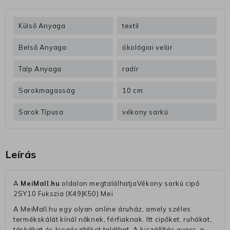
Külső Anyaga
textil
Belső Anyaga
ökológiai velúr
Talp Anyaga
radír
Sarokmagasság
10 cm
Sarok Típusa
vékony sarkú
Leírás
A
MeiMall.hu
oldalon megtalálhatjaVékony sarkú cipő
2SY10 Fukszia (K49|K50) Mei
A MeiMall.hu egy olyan online áruház, amely széles
termékskálát kínál nőknek, férfiaknak. Itt cipőket, ruhákat,
táskákat és kiegészítőket találhat. A kiszállítás gyors, a