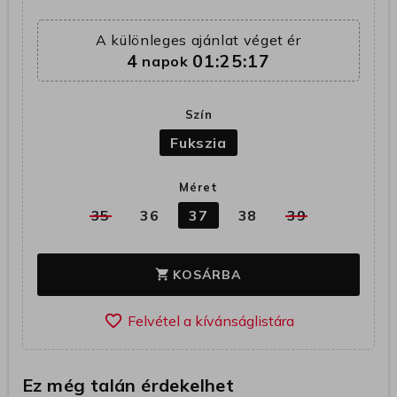
A különleges ajánlat véget ér
4
01:25:16
napok
Szín
Fukszia
Méret
35
36
37
38
39
KOSÁRBA
shopping_cart
favorite_border
Ez még talán érdekelhet