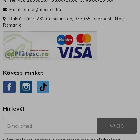
Email:
office@meimall.hu
Raktár címe: 232 Caisului utca, 077085 Dobroesti, Ilfov,
Románia
Kövess minket
Facebook
Instagram
TikTok
Hírlevél
OK
Bármikor leiratkozhatsz. Ehhez keresd meg az elérhetőségi