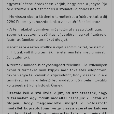
egyszerűsítése érdekében kérjük, hogy erre a jegyre írja
rá a számla IBAN-számát és a számlatulajdonos nevét.
– Ha vissza akarja küldeni a termékeket a futárunkkal, a díj
2290 Ft, amelyet hozzáadunk a visszatérítő számlához.
– A termékeket bármilyen más futárral visszajuttathatja.
Ebben az esetben a szállítási díjat előre meg kell fizetnie a
futárnak (amikor a terméket átadja).
Méretcsere esetén szállítási díjat számitunk fel, ha nem a
mi hibánk volt (ha a termék mérete nem felel meg a méret
útmutatónak).
A termék minden hiányosságáért felelünk. Ha valamilyen
okból a terméket nem kapják meg tökéletes állapotban,
akkor vegye fel velünk a kapcsolatot, hogy visszaküldje a
terméket, és mi a lehető legrövidebb időn belül, további
költségek nélkül elküldjük Önnek.
Fizetnie kell a szállítási díjat, ha azt szeretné, hogy
a terméket egy másik modellel cseréljük ki, azon az
alapon, hogy meggondolta magát a választott
modellel kapcsolatban, vagy vissza szeretné küldeni
a terméket, hogy visszatérítsük a pénztét.