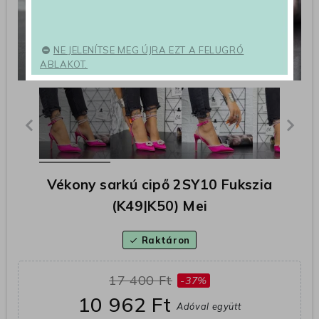
NE JELENÍTSE MEG ÚJRA EZT A FELUGRÓ
ABLAKOT.
Vékony sarkú cipő 2SY10 Fukszia
(K49|K50) Mei
Raktáron
check
17 400 Ft
-37%
10 962 Ft
Adóval együtt