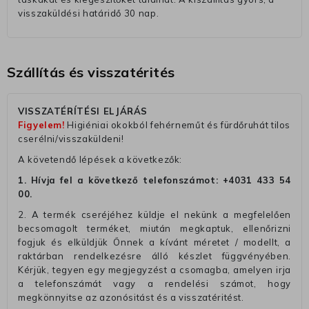
visszaküldési határidő 30 nap.
Szállítás és visszatérités
VISSZATÉRÍTÉSI ELJÁRÁS
Figyelem!
Higiéniai okokból fehérneműt és fürdőruhát tilos
cserélni/visszaküldeni!
A követendő lépések a következők:
1. Hívja fel a következő telefonszámot:
+4031 433 54
00
.
2. A termék cseréjéhez küldje el nekünk a megfelelően
becsomagolt terméket, miután megkaptuk, ellenőrizni
fogjuk és elküldjük Önnek a kívánt méretet / modellt, a
raktárban rendelkezésre álló készlet függvényében.
Kérjük, tegyen egy megjegyzést a csomagba, amelyen irja
a telefonszámát vagy a rendelési számot, hogy
megkönnyitse az azonósitást és a visszatéritést.