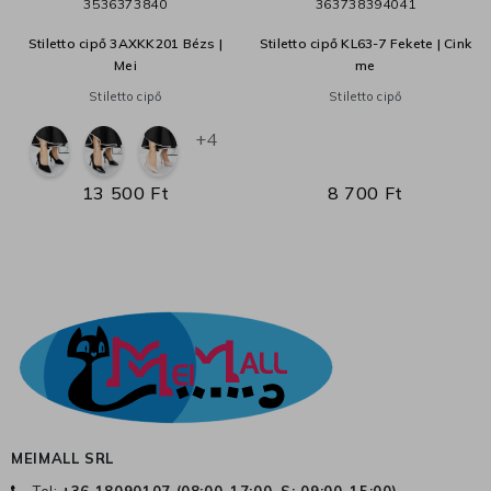
35
36
37
38
40
36
37
38
39
40
41
Stiletto cipő 3AXKK201 Bézs |
Stiletto cipő KL63-7 Fekete | Cink
Mei
me
Stiletto cipő
Stiletto cipő
+4
13 500 Ft
8 700 Ft
MEIMALL SRL
Tel:
+36 18090107 (
08:00-17:00, S: 09:00-15:00
)