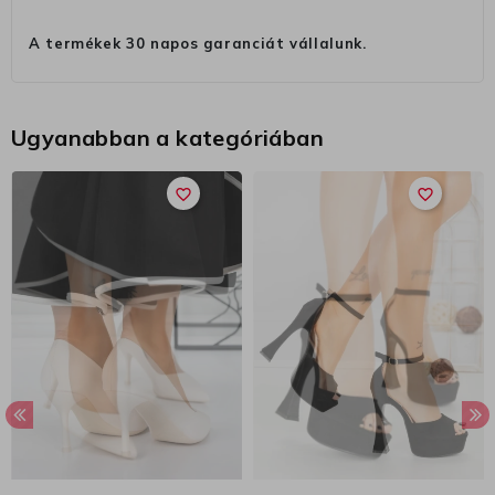
A termékek 30 napos garanciát vállalunk.
Ugyanabban a kategóriában
favorite_border
favorite_border