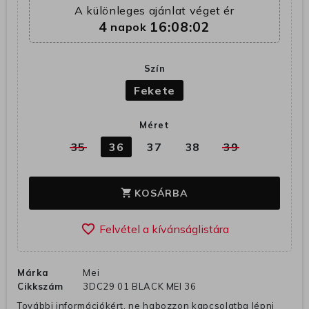
A különleges ajánlat véget ér
4
16:08:01
napok
Szín
Fekete
Méret
35
36
37
38
39
KOSÁRBA
shopping_cart
favorite_border
Márka
Mei
Cikkszám
3DC29 01 BLACK MEI 36
További információkért, ne habozzon kapcsolatba lépni