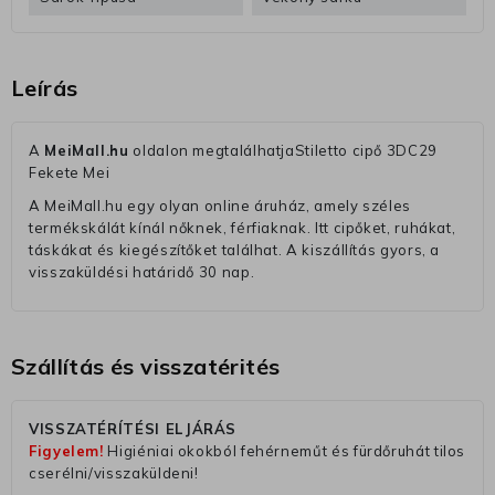
Leírás
A
MeiMall.hu
oldalon megtalálhatjaStiletto cipő 3DC29
Fekete Mei
A MeiMall.hu egy olyan online áruház, amely széles
termékskálát kínál nőknek, férfiaknak. Itt cipőket, ruhákat,
táskákat és kiegészítőket találhat. A kiszállítás gyors, a
visszaküldési határidő 30 nap.
Szállítás és visszatérités
VISSZATÉRÍTÉSI ELJÁRÁS
Figyelem!
Higiéniai okokból fehérneműt és fürdőruhát tilos
cserélni/visszaküldeni!