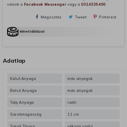
velünk a
Facebook Messenger
vagy a
0314335400
Megosztás
Tweet
Pinterest
Mérettáblázat
Adatlap
Külső Anyaga
más anyagok
Belső Anyaga
más anyagok
Talp Anyaga
radír
Sarokmagasság
11 cm
Sarok Típusa
vékony sarkú