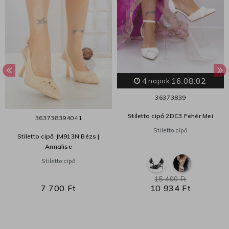
4
16:08:01
napok
36
37
38
39
Stiletto cipő 2DC3 Fehér Mei
36
37
38
39
40
41
Stiletto cipő
Stiletto cipő JM913N Bézs |
Annalise
Stiletto cipő
15 400 Ft
7 700 Ft
10 934 Ft