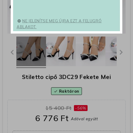
NE JELENÍTSE MEG ÚJRA EZT A FELUGRÓ
ABLAKOT.
Stiletto cipő 3DC29 Fekete Mei
Raktáron
check
15 400 Ft
-56%
6 776 Ft
Adóval együtt