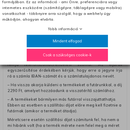
formájában. Ez az információ - ami Önre, preferenciáira vagy
– A kapott termék cseréjéért 3780 Ft szállítási díjat
internetes eszközére (számítógépre, táblagépre vagy mobilra)
számolunk fel (oda -vissza út)
vonatkozhat - többnyire arra szolgál, hogy a webhely úgy
működjön, ahogyan elvárta.
Pénzvisszatérítés:
Több információ
A pénz visszatérítéséhez küldjük a futárt, hogy vegye át
Öntől a terméket/termékeket, vagy más futárral is
Mindent elfogad
elküldheti. Olyan utávéttel küldött csomagot, melyne
értéke eltér 0 FT-tól, nem fogadunk el. A futárnak átadott
csomagba kérjük, hogy a visszaküldés könnyebb
Csak a szükséges cookie-k
azonosítása érdekében tegyen egy megjegyzést, amelyre
felírja telefonszámát/rendelési számát. Az eljárás
egyszerűsítése érdekében kérjük, hogy erre a jegyre írja
rá a számla IBAN-számát és a számlatulajdonos nevét.
– Ha vissza akarja küldeni a termékeket a futárunkkal, a díj
2290 Ft, amelyet hozzáadunk a visszatérítő számlához.
– A termékeket bármilyen más futárral visszajuttathatja.
Ebben az esetben a szállítási díjat előre meg kell fizetnie a
futárnak (amikor a terméket átadja).
Méretcsere esetén szállítási díjat számitunk fel, ha nem a
mi hibánk volt (ha a termék mérete nem felel meg a méret