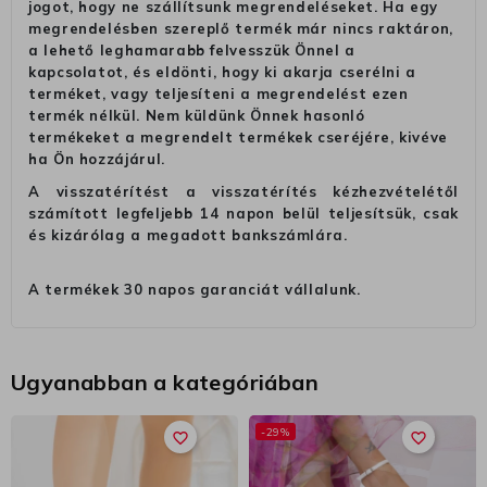
jogot, hogy ne szállítsunk megrendeléseket. Ha egy
megrendelésben szereplő termék már nincs raktáron,
a lehető leghamarabb felvesszük Önnel a
kapcsolatot, és eldönti, hogy ki akarja cserélni a
terméket, vagy teljesíteni a megrendelést ezen
termék nélkül. Nem küldünk Önnek hasonló
termékeket a megrendelt termékek cseréjére, kivéve
ha Ön hozzájárul.
A visszatérítést a visszatérítés kézhezvételétől
számított legfeljebb 14 napon belül teljesítsük, csak
és kizárólag a megadott bankszámlára.
A termékek 30 napos garanciát vállalunk.
Ugyanabban a kategóriában
-29%
favorite_border
favorite_border