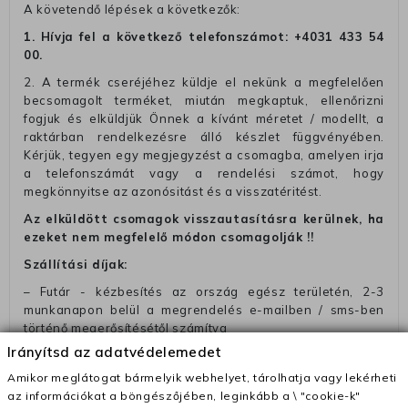
A követendő lépések a következők:
1. Hívja fel a következő telefonszámot:
+4031 433 54
00
.
2. A termék cseréjéhez küldje el nekünk a megfelelően
becsomagolt terméket, miután megkaptuk, ellenőrizni
fogjuk és elküldjük Önnek a kívánt méretet / modellt, a
raktárban rendelkezésre álló készlet függvényében.
Kérjük, tegyen egy megjegyzést a csomagba, amelyen irja
a telefonszámát vagy a rendelési számot, hogy
megkönnyitse az azonósitást és a visszatéritést.
Az elküldött csomagok visszautasításra kerülnek, ha
ezeket nem megfelelő módon csomagolják !!
Szállítási díjak:
– Futár - kézbesítés az ország egész területén, 2-3
munkanapon belül a megrendelés e-mailben / sms-ben
történő megerősítésétől számítva
Irányítsd az adatvédelemedet
– Szállítás 1700 Ft (+400 Ft utánvéttel)
Amikor meglátogat bármelyik webhelyet, tárolhatja vagy lekérheti
– Ingyenes szállítás 31600 Ft feletti megrendeléseknél
az információkat a böngészőjében, leginkább a \ "cookie-k"
(+400 Ft utánvétte)