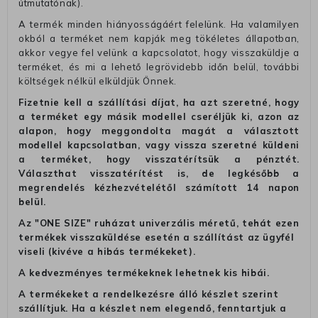
útmutatónak).
A termék minden hiányosságáért felelünk. Ha valamilyen
okból a terméket nem kapják meg tökéletes állapotban,
akkor vegye fel velünk a kapcsolatot, hogy visszaküldje a
terméket, és mi a lehető legrövidebb időn belül, további
költségek nélkül elküldjük Önnek.
Fizetnie kell a szállítási díjat, ha azt szeretné, hogy
a terméket egy másik modellel cseréljük ki, azon az
alapon, hogy meggondolta magát a választott
modellel kapcsolatban, vagy vissza szeretné küldeni
a terméket, hogy visszatérítsük a pénztét.
Választhat visszatérítést is, de legkésőbb a
megrendelés kézhezvételétől számított 14 napon
belül.
Az "ONE SIZE" ruházat univerzális méretű, tehát ezen
termékek visszaküldése esetén a szállítást az ügyfél
viseli (kivéve a hibás termékeket).
A kedvezményes termékeknek lehetnek kis hibái.
A termékeket a rendelkezésre álló készlet szerint
szállítjuk. Ha a készlet nem elegendő, fenntartjuk a