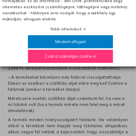
formájában. Ez az információ - ami Önre, preferenciáira vagy
A pénz visszatérítéséhez küldjük a futárt, hogy vegye át
internetes eszközére (számítógépre, táblagépre vagy mobilra)
Öntől a terméket/termékeket, vagy más futárral is
vonatkozhat - többnyire arra szolgál, hogy a webhely úgy
elküldheti. Olyan utávéttel küldött csomagot, melyne
működjön, ahogyan elvárta.
értéke eltér 0 FT-tól, nem fogadunk el. A futárnak átadott
csomagba kérjük, hogy a visszaküldés könnyebb
Több információ
azonosítása érdekében tegyen egy megjegyzést, amelyre
felírja telefonszámát/rendelési számát. Az eljárás
Mindent elfogad
egyszerűsítése érdekében kérjük, hogy erre a jegyre írja
rá a számla IBAN-számát és a számlatulajdonos nevét.
Csak a szükséges cookie-k
– Ha vissza akarja küldeni a termékeket a futárunkkal, a díj
2290 Ft, amelyet hozzáadunk a visszatérítő számlához.
– A termékeket bármilyen más futárral visszajuttathatja.
Ebben az esetben a szállítási díjat előre meg kell fizetnie a
futárnak (amikor a terméket átadja).
Méretcsere esetén szállítási díjat számitunk fel, ha nem a
mi hibánk volt (ha a termék mérete nem felel meg a méret
útmutatónak).
A termék minden hiányosságáért felelünk. Ha valamilyen
okból a terméket nem kapják meg tökéletes állapotban,
akkor vegye fel velünk a kapcsolatot, hogy visszaküldje a