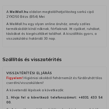
A
MeiMall.hu
oldalon megtalálhatjaVastag sarkú cipő
2YXD50 Bézs (B54) Mei
A MeiMall.hu egy olyan online áruház, amely széles
termékskálát kínál nőknek, férfiaknak. Itt cipőket, ruhákat,
táskákat és kiegészítőket találhat. A kiszállítás gyors, a
visszaküldési határidő 30 nap.
Szállítás és visszatérités
VISSZATÉRÍTÉSI ELJÁRÁS
Figyelem!
Higiéniai okokból fehérneműt és fürdőruhát tilos
cserélni/visszaküldeni!
A követendő lépések a következők:
1. Hívja fel a következő telefonszámot:
+4031 433 54
00
.