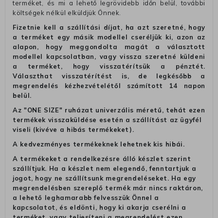
terméket, és mi a lehető legrövidebb időn belül, további
költségek nélkül elküldjük Önnek.
Fizetnie kell a szállítási díjat, ha azt szeretné, hogy
a terméket egy másik modellel cseréljük ki, azon az
alapon, hogy meggondolta magát a választott
modellel kapcsolatban, vagy vissza szeretné küldeni
a terméket, hogy visszatérítsük a pénztét.
Választhat visszatérítést is, de legkésőbb a
megrendelés kézhezvételétől számított 14 napon
belül.
Az "ONE SIZE" ruházat univerzális méretű, tehát ezen
termékek visszaküldése esetén a szállítást az ügyfél
viseli (kivéve a hibás termékeket).
A kedvezményes termékeknek lehetnek kis hibái.
A termékeket a rendelkezésre álló készlet szerint
szállítjuk. Ha a készlet nem elegendő, fenntartjuk a
jogot, hogy ne szállítsunk megrendeléseket. Ha egy
megrendelésben szereplő termék már nincs raktáron,
a lehető leghamarabb felvesszük Önnel a
kapcsolatot, és eldönti, hogy ki akarja cserélni a
terméket, vagy teljesíteni a megrendelést ezen