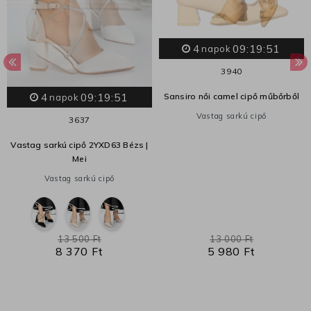
4
09:19:51
napok
39
40
4
09:19:51
Sansiro női camel cipő műbőrből
napok
Vastag sarkú cipő
36
37
Vastag sarkú cipő 2YXD63 Bézs |
Mei
Vastag sarkú cipő
13 500 Ft
13 000 Ft
8 370 Ft
5 980 Ft