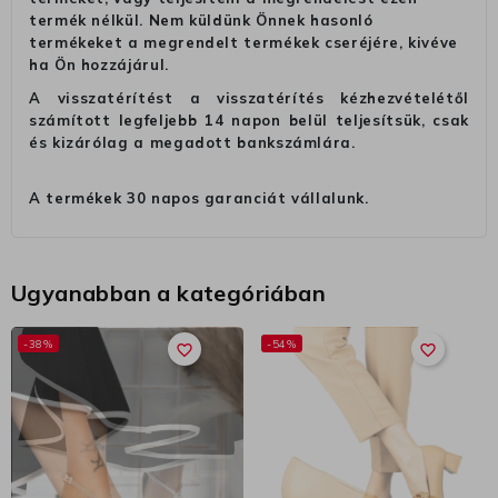
termék nélkül. Nem küldünk Önnek hasonló
termékeket a megrendelt termékek cseréjére, kivéve
ha Ön hozzájárul.
A visszatérítést a visszatérítés kézhezvételétől
számított legfeljebb 14 napon belül teljesítsük, csak
és kizárólag a megadott bankszámlára.
A termékek 30 napos garanciát vállalunk.
Ugyanabban a kategóriában
-38%
-54%
favorite_border
favorite_border