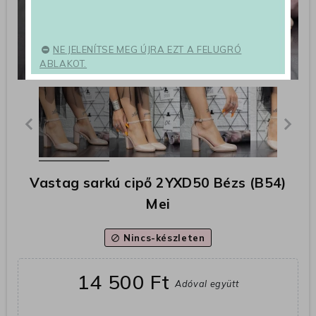
NE JELENÍTSE MEG ÚJRA EZT A FELUGRÓ
ABLAKOT.
Vastag sarkú cipő 2YXD50 Bézs (B54)
Mei
Nincs-készleten
block
14 500 Ft
Adóval együtt