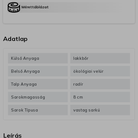
Mérettáblázat
Adatlap
Külső Anyaga
lakkbőr
Belső Anyaga
ökológiai velúr
Talp Anyaga
radír
Sarokmagasság
8 cm
Sarok Típusa
vastag sarkú
Leírás