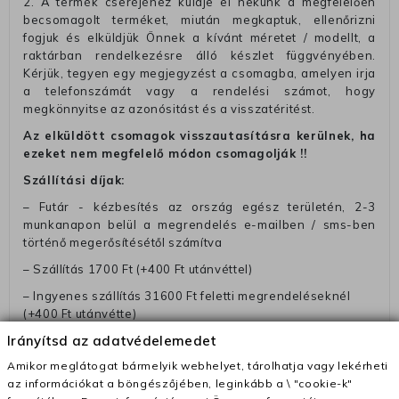
2. A termék cseréjéhez küldje el nekünk a megfelelően
becsomagolt terméket, miután megkaptuk, ellenőrizni
fogjuk és elküldjük Önnek a kívánt méretet / modellt, a
raktárban rendelkezésre álló készlet függvényében.
Kérjük, tegyen egy megjegyzést a csomagba, amelyen irja
a telefonszámát vagy a rendelési számot, hogy
megkönnyitse az azonósitást és a visszatéritést.
Az elküldött csomagok visszautasításra kerülnek, ha
ezeket nem megfelelő módon csomagolják !!
Szállítási díjak:
– Futár - kézbesítés az ország egész területén, 2-3
munkanapon belül a megrendelés e-mailben / sms-ben
történő megerősítésétől számítva
– Szállítás 1700 Ft (+400 Ft utánvéttel)
– Ingyenes szállítás 31600 Ft feletti megrendeléseknél
(+400 Ft utánvétte)
Irányítsd az adatvédelemedet
– A kapott termék cseréjéért 3780 Ft szállítási díjat
számolunk fel (oda -vissza út)
Amikor meglátogat bármelyik webhelyet, tárolhatja vagy lekérheti
az információkat a böngészőjében, leginkább a \ "cookie-k"
Pénzvisszatérítés: