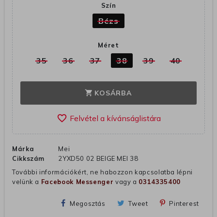
Szín
Bézs
Méret
35
36
37
38
39
40
KOSÁRBA
shopping_cart
favorite_border
Márka
Mei
Cikkszám
2YXD50 02 BEIGE MEI 38
További információkért, ne habozzon kapcsolatba lépni
velünk a
Facebook Messenger
vagy a
0314335400
Megosztás
Tweet
Pinterest