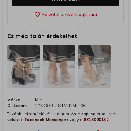
favorite_border
Ez még talán érdekelhet
Márka
Mei
Cikkszám
2YXD63 02 SILVER MEI 36
További információkért, ne habozzon kapcsolatba lépni
velünk a
Facebook Messenger
vagy a
0618090107