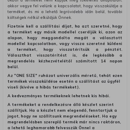
akkor vegye fel velünk a kapcsolatot, hogy visszaküldje a
terméket, és mi a lehető legrövidebb időn belül, további
költségek nélkül elküldjük Önnek.
Fizetnie kell a szállítási díjat, ha azt szeretné, hogy
a terméket egy másik modellel cseréljük ki, azon az
alapon, hogy meggondolta magát a választott
modellel kapcsolatban, vagy vissza szeretné küldeni
a terméket, hogy visszatérítsük a pénztét.
Választhat visszatérítést is, de legkésőbb a
megrendelés kézhezvételétől számított 14 napon
belül.
Az "ONE SIZE" ruházat univerzális méretű, tehát ezen
termékek visszaküldése esetén a szállítást az ügyfél
viseli (kivéve a hibás termékeket).
A kedvezményes termékeknek lehetnek kis hibái.
A termékeket a rendelkezésre álló készlet szerint
szállítjuk. Ha a készlet nem elegendő, fenntartjuk a
jogot, hogy ne szállítsunk megrendeléseket. Ha egy
megrendelésben szereplő termék már nincs raktáron,
a lehető leghamarabb felvesszük Önnel a