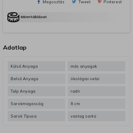
Megosztás
Tweet
Pinterest
Mérettáblázat
Adatlap
Külső Anyaga
más anyagok
Belső Anyaga
ökológiai velúr
Talp Anyaga
radír
Sarokmagasság
8 cm
Sarok Típusa
vastag sarkú