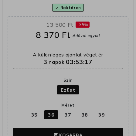
Raktáron
check
13 500 Ft
-38%
8 370 Ft
Adóval együtt
A különleges ajánlat véget ér
3
03:53:17
napok
Szín
Ezüst
Méret
35
36
37
38
39
KOSÁRBA
shopping_cart