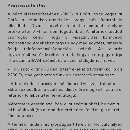
Pénzvisszatérítés:
A pénz visszatérítéséhez küldjük a futárt, hogy vegye át
Öntől a terméket/termékeket, vagy más futárral is
elküldheti. Olyan utávéttel küldött csomagot, melyne
értéke eltér 0 FT-tól, nem fogadunk el. A futárnak átadott
csomagba kérjük, hogy a visszaküldés könnyebb
azonosítása érdekében tegyen egy megjegyzést, amelyre
felírja telefonszámát/rendelési számát. Az eljárás
egyszerűsítése érdekében kérjük, hogy erre a jegyre írja
rá a számla IBAN-számát és a számlatulajdonos nevét.
– Ha vissza akarja küldeni a termékeket a futárunkkal, a díj
2290 Ft, amelyet hozzáadunk a visszatérítő számlához.
– A termékeket bármilyen más futárral visszajuttathatja.
Ebben az esetben a szállítási díjat előre meg kell fizetnie a
futárnak (amikor a terméket átadja).
Méretcsere esetén szállítási díjat számitunk fel, ha nem a
mi hibánk volt (ha a termék mérete nem felel meg a méret
útmutatónak).
A termék minden hiányosságáért felelünk. Ha valamilyen
okból a terméket nem kapják meg tökéletes állapotban,