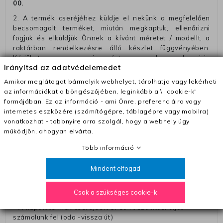
00
.
2. A termék cseréjéhez küldje el nekünk a megfelelően
becsomagolt terméket, miután megkaptuk, ellenőrizni
fogjuk és elküldjük Önnek a kívánt méretet / modellt, a
raktárban rendelkezésre álló készlet függvényében.
Kérjük, tegyen egy megjegyzést a csomagba, amelyen irja
Irányítsd az adatvédelemedet
a telefonszámát vagy a rendelési számot, hogy
megkönnyitse az azonósitást és a visszatéritést.
Amikor meglátogat bármelyik webhelyet, tárolhatja vagy lekérheti
az információkat a böngészőjében, leginkább a \ "cookie-k"
Az elküldött csomagok visszautasításra kerülnek, ha
formájában. Ez az információ - ami Önre, preferenciáira vagy
ezeket nem megfelelő módon csomagolják !!
internetes eszközére (számítógépre, táblagépre vagy mobilra)
Szállítási díjak:
vonatkozhat - többnyire arra szolgál, hogy a webhely úgy
működjön, ahogyan elvárta.
– Futár - kézbesítés az ország egész területén, 2-3
munkanapon belül a megrendelés e-mailben / sms-ben
Több információ
történő megerősítésétől számítva
– Szállítás 1700 Ft (+400 Ft utánvéttel)
Mindent elfogad
– Ingyenes szállítás 31600 Ft feletti megrendeléseknél
Csak a szükséges cookie-k
(+400 Ft utánvétte)
– A kapott termék cseréjéért 3780 Ft szállítási díjat
számolunk fel (oda -vissza út)