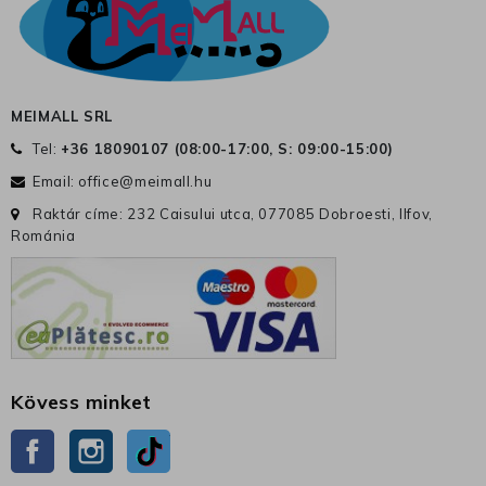
MEIMALL SRL
Tel:
+36 18090107 (
08:00-17:00, S: 09:00-15:00
)
Email:
office@meimall.hu
Raktár címe: 232 Caisului utca, 077085 Dobroesti, Ilfov,
Románia
Kövess minket
Facebook
Instagram
TikTok