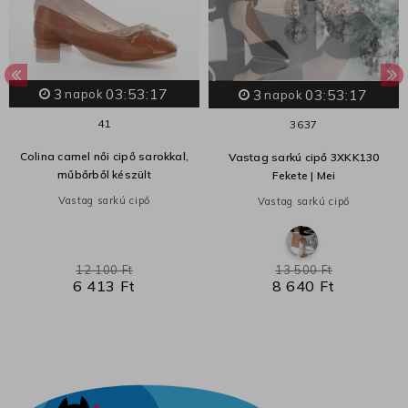
3
03:53:17
3
03:53:17
napok
napok
41
36
37
Colina camel női cipő sarokkal,
Vastag sarkú cipő 3XKK130
műbőrből készült
Fekete | Mei
Vastag sarkú cipő
Vastag sarkú cipő
12 100 Ft
13 500 Ft
6 413 Ft
8 640 Ft