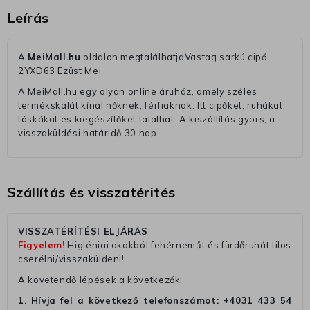
Leírás
A
MeiMall.hu
oldalon megtalálhatjaVastag sarkú cipő
2YXD63 Ezüst Mei
A MeiMall.hu egy olyan online áruház, amely széles
termékskálát kínál nőknek, férfiaknak. Itt cipőket, ruhákat,
táskákat és kiegészítőket találhat. A kiszállítás gyors, a
visszaküldési határidő 30 nap.
Szállítás és visszatérités
VISSZATÉRÍTÉSI ELJÁRÁS
Figyelem!
Higiéniai okokból fehérneműt és fürdőruhát tilos
cserélni/visszaküldeni!
A követendő lépések a következők:
1. Hívja fel a következő telefonszámot:
+4031 433 54