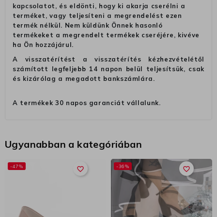
kapcsolatot, és eldönti, hogy ki akarja cserélni a
terméket, vagy teljesíteni a megrendelést ezen
termék nélkül. Nem küldünk Önnek hasonló
termékeket a megrendelt termékek cseréjére, kivéve
ha Ön hozzájárul.
A visszatérítést a visszatérítés kézhezvételétől
számított legfeljebb 14 napon belül teljesítsük, csak
és kizárólag a megadott bankszámlára.
A termékek 30 napos garanciát vállalunk.
Ugyanabban a kategóriában
-47%
-36%
favorite_border
favorite_border