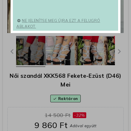
NE JELENÍTSE MEG ÚJRA EZT A FELUGRÓ
ABLAKOT.
Női szandál XKK568 Fekete-Ezüst (D46)
Mei
Raktáron
check
14 500 Ft
-32%
9 860 Ft
Adóval együtt