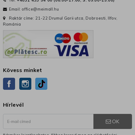
Email:
office@meimall.hu
Raktár címe: 21-22 Drumul Garii utca, Dobroesti, Ilfov,
Románia
Kövess minket
Facebook
Instagram
TikTok
Hírlevél
OK
Bármikor leiratkozhatsz. Ehhez keresd meg az elérhetőségi