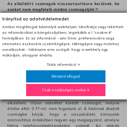
Az elküldött csomagok visszautasításra kerülnek, ha
ezeket nem megfelelő módon csomagolják !!
Szállítási díjak:
Irányítsd az adatvédelemedet
– Futár - kézbesítés az ország egész területén, 2-3
Amikor meglátogat bármelyik webhelyet, tárolhatja vagy lekérheti
munkanapon belül a megrendelés e-mailben / sms-ben
az információkat a böngészőjében, leginkább a \ "cookie-k"
történő megerősítésétől számítva
formájában. Ez az információ - ami Önre, preferenciáira vagy
internetes eszközére (számítógépre, táblagépre vagy mobilra)
– Szállítás 1700 Ft (+400 Ft utánvéttel)
vonatkozhat - többnyire arra szolgál, hogy a webhely úgy
– Ingyenes szállítás 31600 Ft feletti megrendeléseknél
működjön, ahogyan elvárta.
(+400 Ft utánvétte)
Több információ
– A kapott termék cseréjéért 3780 Ft szállítási díjat
számolunk fel (oda -vissza út)
Mindent elfogad
Pénzvisszatérítés:
Csak a szükséges cookie-k
A pénz visszatérítéséhez küldjük a futárt, hogy vegye át
Öntől a terméket/termékeket, vagy más futárral is
elküldheti. Olyan utávéttel küldött csomagot, melyne
értéke eltér 0 FT-tól, nem fogadunk el. A futárnak átadott
csomagba kérjük, hogy a visszaküldés könnyebb
azonosítása érdekében tegyen egy megjegyzést, amelyre
felírja telefonszámát/rendelési számát. Az eljárás