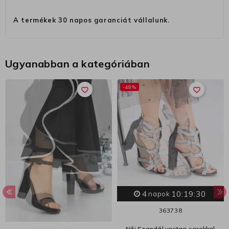
A termékek 30 napos garanciát vállalunk.
Ugyanabban a kategóriában
-48%
favorite_border
favorite_border
4
10:19:29
napok
36
37
38
Női Szandál vastag sarokkal