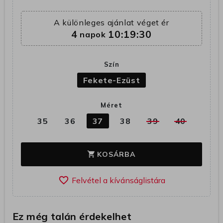
A különleges ajánlat véget ér
4
10:19:29
napok
Szín
Fekete-Ezüst
Méret
35
36
37
38
39
40
KOSÁRBA
shopping_cart
favorite_border
Ez még talán érdekelhet