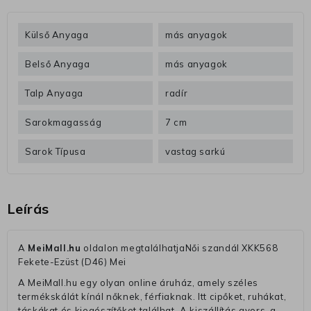
Külső Anyaga
más anyagok
Belső Anyaga
más anyagok
Talp Anyaga
radír
Sarokmagasság
7 cm
Sarok Típusa
vastag sarkú
Leírás
A
MeiMall.hu
oldalon megtalálhatjaNői szandál XKK568
Fekete-Ezüst (D46) Mei
A MeiMall.hu egy olyan online áruház, amely széles
termékskálát kínál nőknek, férfiaknak. Itt cipőket, ruhákat,
táskákat és kiegészítőket találhat. A kiszállítás gyors, a