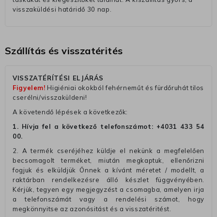
visszaküldési határidő 30 nap.
Szállítás és visszatérités
VISSZATÉRÍTÉSI ELJÁRÁS
Figyelem!
Higiéniai okokból fehérneműt és fürdőruhát tilos
cserélni/visszaküldeni!
A követendő lépések a következők:
1. Hívja fel a következő telefonszámot:
+4031 433 54
00
.
2. A termék cseréjéhez küldje el nekünk a megfelelően
becsomagolt terméket, miután megkaptuk, ellenőrizni
fogjuk és elküldjük Önnek a kívánt méretet / modellt, a
raktárban rendelkezésre álló készlet függvényében.
Kérjük, tegyen egy megjegyzést a csomagba, amelyen irja
a telefonszámát vagy a rendelési számot, hogy
megkönnyitse az azonósitást és a visszatéritést.