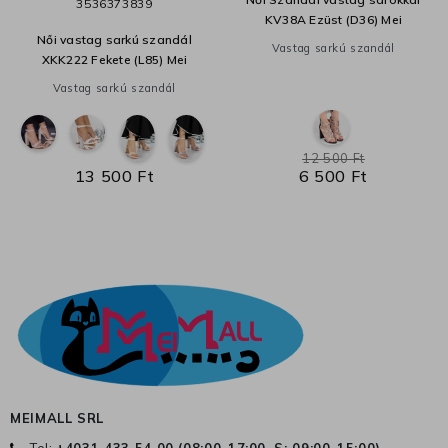
35
36
37
38
39
KV38A Ezüst (D36) Mei
Női vastag sarkú szandál
Vastag sarkú szandál
XKK222 Fekete (L85) Mei
Vastag sarkú szandál
12 500 Ft
13 500 Ft
6 500 Ft
MEIMALL SRL
Tel:
+4031 433 54 00 (
08:00-17:00, S: 09:00-15:00
)