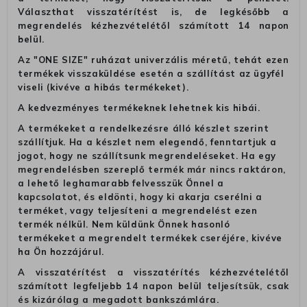
Választhat visszatérítést is, de legkésőbb a
megrendelés kézhezvételétől számított 14 napon
belül.
Az "ONE SIZE" ruházat univerzális méretű, tehát ezen
termékek visszaküldése esetén a szállítást az ügyfél
viseli (kivéve a hibás termékeket).
A kedvezményes termékeknek lehetnek kis hibái.
A termékeket a rendelkezésre álló készlet szerint
szállítjuk. Ha a készlet nem elegendő, fenntartjuk a
jogot, hogy ne szállítsunk megrendeléseket. Ha egy
megrendelésben szereplő termék már nincs raktáron,
a lehető leghamarabb felvesszük Önnel a
kapcsolatot, és eldönti, hogy ki akarja cserélni a
terméket, vagy teljesíteni a megrendelést ezen
termék nélkül. Nem küldünk Önnek hasonló
termékeket a megrendelt termékek cseréjére, kivéve
ha Ön hozzájárul.
A visszatérítést a visszatérítés kézhezvételétől
számított legfeljebb 14 napon belül teljesítsük, csak
és kizárólag a megadott bankszámlára.