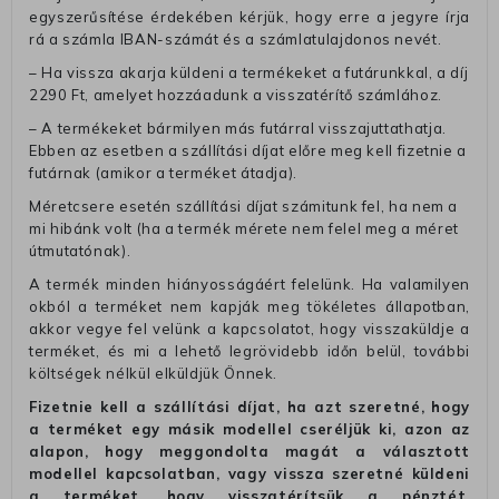
egyszerűsítése érdekében kérjük, hogy erre a jegyre írja
rá a számla IBAN-számát és a számlatulajdonos nevét.
– Ha vissza akarja küldeni a termékeket a futárunkkal, a díj
2290 Ft, amelyet hozzáadunk a visszatérítő számlához.
– A termékeket bármilyen más futárral visszajuttathatja.
Ebben az esetben a szállítási díjat előre meg kell fizetnie a
futárnak (amikor a terméket átadja).
Méretcsere esetén szállítási díjat számitunk fel, ha nem a
mi hibánk volt (ha a termék mérete nem felel meg a méret
útmutatónak).
A termék minden hiányosságáért felelünk. Ha valamilyen
okból a terméket nem kapják meg tökéletes állapotban,
akkor vegye fel velünk a kapcsolatot, hogy visszaküldje a
terméket, és mi a lehető legrövidebb időn belül, további
költségek nélkül elküldjük Önnek.
Fizetnie kell a szállítási díjat, ha azt szeretné, hogy
a terméket egy másik modellel cseréljük ki, azon az
alapon, hogy meggondolta magát a választott
modellel kapcsolatban, vagy vissza szeretné küldeni
a terméket, hogy visszatérítsük a pénztét.