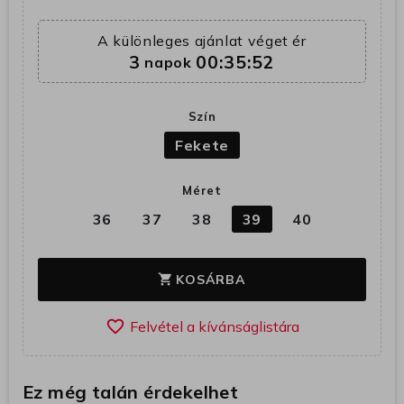
A különleges ajánlat véget ér
3
00:35:51
napok
Szín
Fekete
Méret
36
37
38
39
40
KOSÁRBA
shopping_cart
favorite_border
Ez még talán érdekelhet