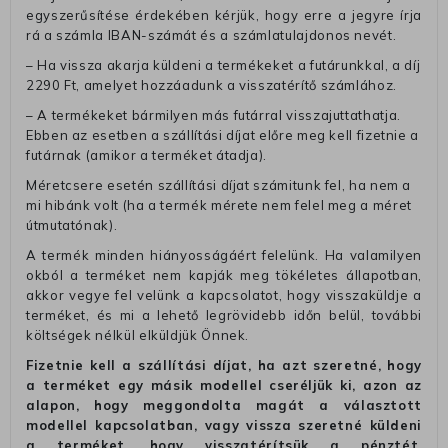
egyszerűsítése érdekében kérjük, hogy erre a jegyre írja
rá a számla IBAN-számát és a számlatulajdonos nevét.
– Ha vissza akarja küldeni a termékeket a futárunkkal, a díj
2290 Ft, amelyet hozzáadunk a visszatérítő számlához.
– A termékeket bármilyen más futárral visszajuttathatja.
Ebben az esetben a szállítási díjat előre meg kell fizetnie a
futárnak (amikor a terméket átadja).
Méretcsere esetén szállítási díjat számitunk fel, ha nem a
mi hibánk volt (ha a termék mérete nem felel meg a méret
útmutatónak).
A termék minden hiányosságáért felelünk. Ha valamilyen
okból a terméket nem kapják meg tökéletes állapotban,
akkor vegye fel velünk a kapcsolatot, hogy visszaküldje a
terméket, és mi a lehető legrövidebb időn belül, további
költségek nélkül elküldjük Önnek.
Fizetnie kell a szállítási díjat, ha azt szeretné, hogy
a terméket egy másik modellel cseréljük ki, azon az
alapon, hogy meggondolta magát a választott
modellel kapcsolatban, vagy vissza szeretné küldeni
a terméket, hogy visszatérítsük a pénztét.