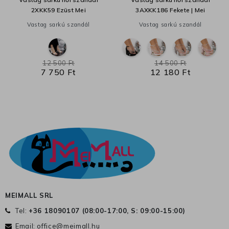
2XKK59 Ezüst Mei
3AXKK186 Fekete | Mei
Vastag sarkú szandál
Vastag sarkú szandál
12 500 Ft
14 500 Ft
7 750 Ft
12 180 Ft
MEIMALL SRL
Tel:
+36 18090107 (
08:00-17:00, S: 09:00-15:00
)
Email:
office@meimall.hu