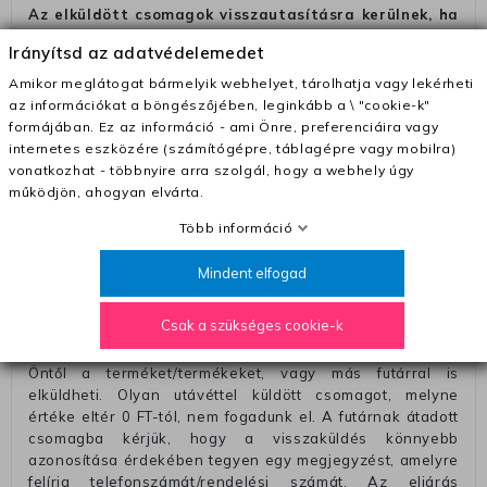
Az elküldött csomagok visszautasításra kerülnek, ha
ezeket nem megfelelő módon csomagolják !!
Irányítsd az adatvédelemedet
Szállítási díjak:
Amikor meglátogat bármelyik webhelyet, tárolhatja vagy lekérheti
– Futár - kézbesítés az ország egész területén, 2-3
az információkat a böngészőjében, leginkább a \ "cookie-k"
munkanapon belül a megrendelés e-mailben / sms-ben
formájában. Ez az információ - ami Önre, preferenciáira vagy
történő megerősítésétől számítva
internetes eszközére (számítógépre, táblagépre vagy mobilra)
vonatkozhat - többnyire arra szolgál, hogy a webhely úgy
– Szállítás 1700 Ft (+400 Ft utánvéttel)
működjön, ahogyan elvárta.
– Ingyenes szállítás 31600 Ft feletti megrendeléseknél
Több információ
(+400 Ft utánvétte)
– A kapott termék cseréjéért 3780 Ft szállítási díjat
Mindent elfogad
számolunk fel (oda -vissza út)
Pénzvisszatérítés:
Csak a szükséges cookie-k
A pénz visszatérítéséhez küldjük a futárt, hogy vegye át
Öntől a terméket/termékeket, vagy más futárral is
elküldheti. Olyan utávéttel küldött csomagot, melyne
értéke eltér 0 FT-tól, nem fogadunk el. A futárnak átadott
csomagba kérjük, hogy a visszaküldés könnyebb
azonosítása érdekében tegyen egy megjegyzést, amelyre
felírja telefonszámát/rendelési számát. Az eljárás