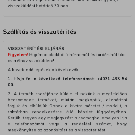
visszaküldési határidő 30 nap.
Szállítás és visszatérités
VISSZATÉRÍTÉSI ELJÁRÁS
Figyelem!
Higiéniai okokból fehérneműt és fürdőruhát tilos
cserélni/visszaküldeni!
A követendő lépések a következők:
1. Hívja fel a következő telefonszámot:
+4031 433 54
00
.
2. A termék cseréjéhez küldje el nekünk a megfelelően
becsomagolt terméket, miután megkaptuk, ellenőrizni
fogjuk és elküldjük Önnek a kívánt méretet / modellt, a
raktárban rendelkezésre álló készlet függvényében.
Kérjük, tegyen egy megjegyzést a csomagba, amelyen irja
a telefonszámát vagy a rendelési számot, hogy
megkönnyitse az azonósitást és a visszatéritést.