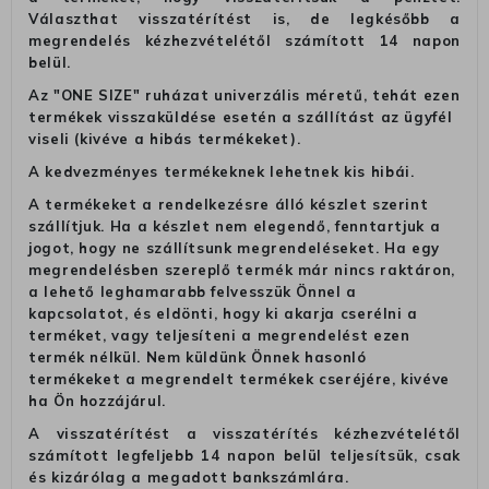
Választhat visszatérítést is, de legkésőbb a
megrendelés kézhezvételétől számított 14 napon
belül.
Az "ONE SIZE" ruházat univerzális méretű, tehát ezen
termékek visszaküldése esetén a szállítást az ügyfél
viseli (kivéve a hibás termékeket).
A kedvezményes termékeknek lehetnek kis hibái.
A termékeket a rendelkezésre álló készlet szerint
szállítjuk. Ha a készlet nem elegendő, fenntartjuk a
jogot, hogy ne szállítsunk megrendeléseket. Ha egy
megrendelésben szereplő termék már nincs raktáron,
a lehető leghamarabb felvesszük Önnel a
kapcsolatot, és eldönti, hogy ki akarja cserélni a
terméket, vagy teljesíteni a megrendelést ezen
termék nélkül. Nem küldünk Önnek hasonló
termékeket a megrendelt termékek cseréjére, kivéve
ha Ön hozzájárul.
A visszatérítést a visszatérítés kézhezvételétől
számított legfeljebb 14 napon belül teljesítsük, csak
és kizárólag a megadott bankszámlára.