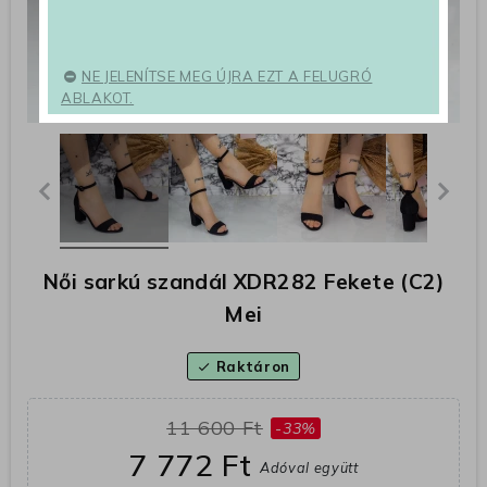
NE JELENÍTSE MEG ÚJRA EZT A FELUGRÓ
ABLAKOT.
Női sarkú szandál XDR282 Fekete (C2)
Mei
Raktáron
check
11 600 Ft
-33%
7 772 Ft
Adóval együtt