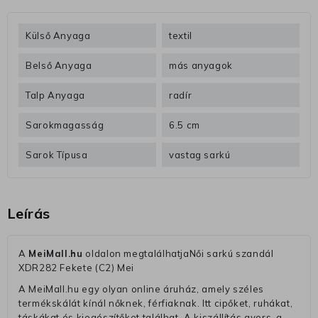
Külső Anyaga
textil
Belső Anyaga
más anyagok
Talp Anyaga
radír
Sarokmagasság
6.5 cm
Sarok Típusa
vastag sarkú
Leírás
A
MeiMall.hu
oldalon megtalálhatjaNői sarkú szandál
XDR282 Fekete (C2) Mei
A MeiMall.hu egy olyan online áruház, amely széles
termékskálát kínál nőknek, férfiaknak. Itt cipőket, ruhákat,
táskákat és kiegészítőket találhat. A kiszállítás gyors, a