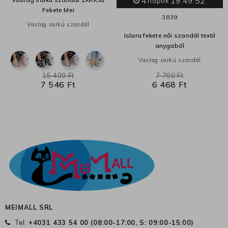
4
19:49:52
napok
Fekete Mei
38
39
Vastag sarkú szandál
Islara fekete női szandál textil
anygaból
Vastag sarkú szandál
15 400 Ft
7 700 Ft
7 546 Ft
6 468 Ft
MEIMALL SRL
Tel:
+4031 433 54 00 (
08:00-17:00, S: 09:00-15:00
)