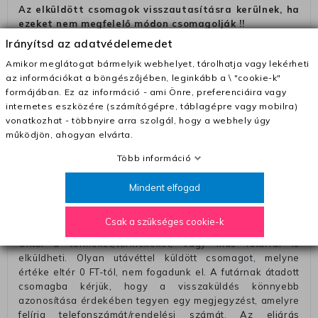
Az elküldött csomagok visszautasításra kerülnek, ha
ezeket nem megfelelő módon csomagolják !!
Irányítsd az adatvédelemedet
Szállítási díjak:
Amikor meglátogat bármelyik webhelyet, tárolhatja vagy lekérheti
– Futár - kézbesítés az ország egész területén, 2-3
az információkat a böngészőjében, leginkább a \ "cookie-k"
munkanapon belül a megrendelés e-mailben / sms-ben
formájában. Ez az információ - ami Önre, preferenciáira vagy
történő megerősítésétől számítva
internetes eszközére (számítógépre, táblagépre vagy mobilra)
– Szállítás 1700 Ft (+400 Ft utánvéttel)
vonatkozhat - többnyire arra szolgál, hogy a webhely úgy
működjön, ahogyan elvárta.
– Ingyenes szállítás 31600 Ft feletti megrendeléseknél
(+400 Ft utánvétte)
Több információ
– A kapott termék cseréjéért 3780 Ft szállítási díjat
számolunk fel (oda -vissza út)
Mindent elfogad
Pénzvisszatérítés:
Csak a szükséges cookie-k
A pénz visszatérítéséhez küldjük a futárt, hogy vegye át
Öntől a terméket/termékeket, vagy más futárral is
elküldheti. Olyan utávéttel küldött csomagot, melyne
értéke eltér 0 FT-tól, nem fogadunk el. A futárnak átadott
csomagba kérjük, hogy a visszaküldés könnyebb
azonosítása érdekében tegyen egy megjegyzést, amelyre
felírja telefonszámát/rendelési számát. Az eljárás