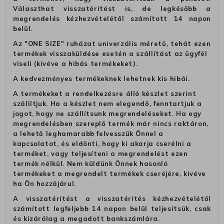
Választhat visszatérítést is, de legkésőbb a
megrendelés kézhezvételétől számított 14 napon
belül.
Az "ONE SIZE" ruházat univerzális méretű, tehát ezen
termékek visszaküldése esetén a szállítást az ügyfél
viseli (kivéve a hibás termékeket).
A kedvezményes termékeknek lehetnek kis hibái.
A termékeket a rendelkezésre álló készlet szerint
szállítjuk. Ha a készlet nem elegendő, fenntartjuk a
jogot, hogy ne szállítsunk megrendeléseket. Ha egy
megrendelésben szereplő termék már nincs raktáron,
a lehető leghamarabb felvesszük Önnel a
kapcsolatot, és eldönti, hogy ki akarja cserélni a
terméket, vagy teljesíteni a megrendelést ezen
termék nélkül. Nem küldünk Önnek hasonló
termékeket a megrendelt termékek cseréjére, kivéve
ha Ön hozzájárul.
A visszatérítést a visszatérítés kézhezvételétől
számított legfeljebb 14 napon belül teljesítsük, csak
és kizárólag a megadott bankszámlára.