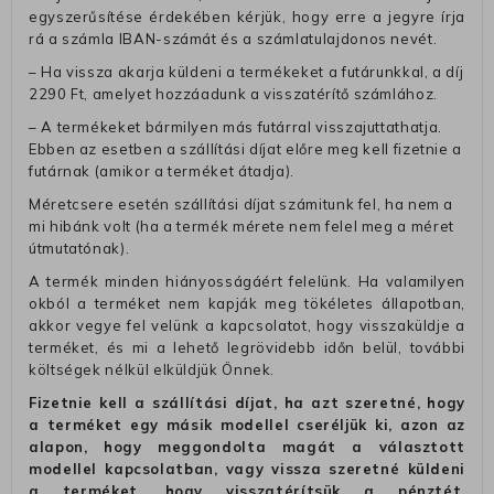
egyszerűsítése érdekében kérjük, hogy erre a jegyre írja
rá a számla IBAN-számát és a számlatulajdonos nevét.
– Ha vissza akarja küldeni a termékeket a futárunkkal, a díj
2290 Ft, amelyet hozzáadunk a visszatérítő számlához.
– A termékeket bármilyen más futárral visszajuttathatja.
Ebben az esetben a szállítási díjat előre meg kell fizetnie a
futárnak (amikor a terméket átadja).
Méretcsere esetén szállítási díjat számitunk fel, ha nem a
mi hibánk volt (ha a termék mérete nem felel meg a méret
útmutatónak).
A termék minden hiányosságáért felelünk. Ha valamilyen
okból a terméket nem kapják meg tökéletes állapotban,
akkor vegye fel velünk a kapcsolatot, hogy visszaküldje a
terméket, és mi a lehető legrövidebb időn belül, további
költségek nélkül elküldjük Önnek.
Fizetnie kell a szállítási díjat, ha azt szeretné, hogy
a terméket egy másik modellel cseréljük ki, azon az
alapon, hogy meggondolta magát a választott
modellel kapcsolatban, vagy vissza szeretné küldeni
a terméket, hogy visszatérítsük a pénztét.