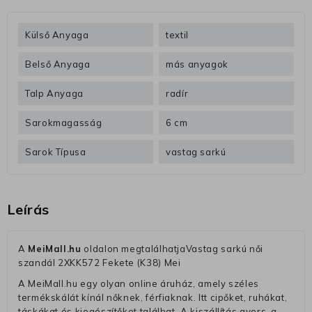
Külső Anyaga
textil
Belső Anyaga
más anyagok
Talp Anyaga
radír
Sarokmagasság
6 cm
Sarok Típusa
vastag sarkú
Leírás
A
MeiMall.hu
oldalon megtalálhatjaVastag sarkú női
szandál 2XKK572 Fekete (K38) Mei
A MeiMall.hu egy olyan online áruház, amely széles
termékskálát kínál nőknek, férfiaknak. Itt cipőket, ruhákat,
táskákat és kiegészítőket találhat. A kiszállítás gyors, a