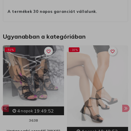
A termékek 30 napos garanciát vállalunk.
Ugyanabban a kategóriában
-51%
-16%
favorite_border
favorite_border
4
19:49:52
napok
36
38
Vastag sarkú szandál 2XKK92