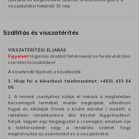
visszaküldési határidő 30 nap.
Szállítás és visszatérités
VISSZATÉRÍTÉSI ELJÁRÁS
Figyelem!
Higiéniai okokból fehérneműt és fürdőruhát tilos
cserélni/visszaküldeni!
A követendő lépések a következők:
1. Hívja fel a következő telefonszámot:
+4031 433 54
00
.
2. A termék cseréjéhez küldje el nekünk a megfelelően
becsomagolt terméket, miután megkaptuk, ellenőrizni
fogjuk és elküldjük Önnek a kívánt méretet / modellt, a
raktárban rendelkezésre álló készlet függvényében.
Kérjük, tegyen egy megjegyzést a csomagba, amelyen irja
a telefonszámát vagy a rendelési számot, hogy
megkönnyitse az azonósitást és a visszatéritést.