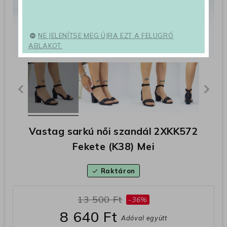
NE JELENÍTSE MEG ÚJRA EZT A FELUGRÓ
ABLAKOT.
Vastag sarkú női szandál 2XKK572
Fekete (K38) Mei
Raktáron
check
13 500 Ft
-36%
8 640 Ft
Adóval együtt