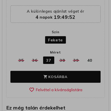
A különleges ajánlat véget ér
4
19:49:52
napok
Szín
Fekete
Méret
35
36
37
38
39
40
KOSÁRBA
shopping_cart
favorite_border
Ez még talán érdekelhet