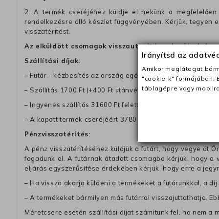
2. A termék cseréjéhez küldje el nekünk a megfelelően 
rendelkezésre álló készlet függvényében. Kérjük, tegyen
visszatéritést.
Az elküldött csomagok visszautasításra kerülnek, ha 
Irányítsd az adatv
Szállítási díjak:
Amikor meglátogat bárme
– Futár - kézbesítés az ország egész területén, 2-3 munk
"cookie-k" formájában. 
táblagépre vagy mobilra
– Szállítás 1700 Ft (+400 Ft utánvéttel)
– Ingyenes szállítás 31600 Ft feletti megrendeléseknél (+40
– A kapott termék cseréjéért 3780 Ft szállítási díjat számolu
Pénzvisszatérítés:
A pénz visszatérítéséhez küldjük a futárt, hogy vegye át Ön
fogadunk el. A futárnak átadott csomagba kérjük, hogy a
eljárás egyszerűsítése érdekében kérjük, hogy erre a jegy
– Ha vissza akarja küldeni a termékeket a futárunkkal, a dí
– A termékeket bármilyen más futárral visszajuttathatja. Ebb
Méretcsere esetén szállítási díjat számitunk fel, ha nem a 