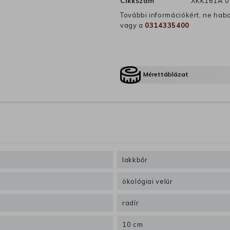
Cikkszám
XKK161A 0
További információkért, ne hab
vagy a
0314335400
Mérettáblázat
lakkbőr
ökológiai velúr
radír
10 cm