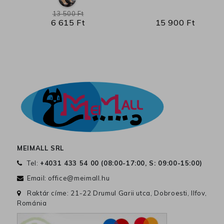
13 500 Ft
6 615 Ft
15 900 Ft
MEIMALL SRL
Tel:
+4031 433 54 00 (
08:00-17:00, S: 09:00-15:00
)
Email:
office@meimall.hu
Raktár címe: 21-22 Drumul Garii utca, Dobroesti, Ilfov,
Románia