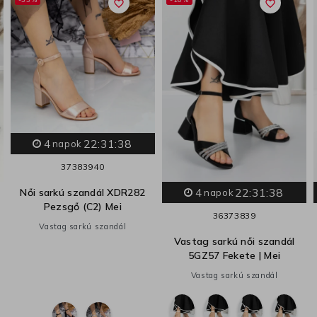
favorite_border
favorite_border
4
22:31:37
napok
37
38
39
40
4
22:31:37
Női sarkú szandál XDR282
napok
Pezsgő (C2) Mei
36
37
38
39
Vastag sarkú szandál
Vastag sarkú női szandál
5GZ57 Fekete | Mei
Vastag sarkú szandál