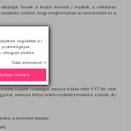
elküldjük Önnek a kívánt méretet / modellt, a raktárban
 rendelési számot, hogy megkönnyitse az azonósitást és a
zőjében, leginkább a \
ésétől számítva
e (számítógépre,
, ahogyan elvárta.
Több információ
ükséges cookie-k
távéttel küldött csomagot, melyne értéke eltér 0 FT-tól, nem
zést, amelyre felírja telefonszámát/rendelési számát. Az
amikor a terméket átadja).
ak).