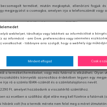
becsomagolt terméket, miután megkaptuk, ellenőrizni fogjuk és 
 egy megjegyzést a csomagba, amelyen irja a telefonszámát vagy a
ezeket nem megfelelő módon csomagolják !!
édelemedet
lyik webhelyet, tárolhatja vagy lekérheti az információkat a böngés
anapon belül a megrendelés e-mailben / sms-ben történő megerősít
Ez az információ - ami Önre, preferenciáira vagy internetes eszközér
) vonatkozhat - többnyire arra szolgál, hogy a webhely úgy működjön
0 Ft utánvétte)
nk fel (oda -vissza út)
Mindent elfogad
Csak a sz
től a terméket/termékeket, vagy más futárral is elküldheti. Olyan u
 visszaküldés könnyebb azonosítása érdekében tegyen egy megjegy
re írja rá a számla IBAN-számát és a számlatulajdonos nevét.
j 2290 Ft, amelyet hozzáadunk a visszatérítő számlához.
en az esetben a szállítási díjat előre meg kell fizetnie a futárnak (
mi hibánk volt (ha a termék mérete nem felel meg a méret útmutatón