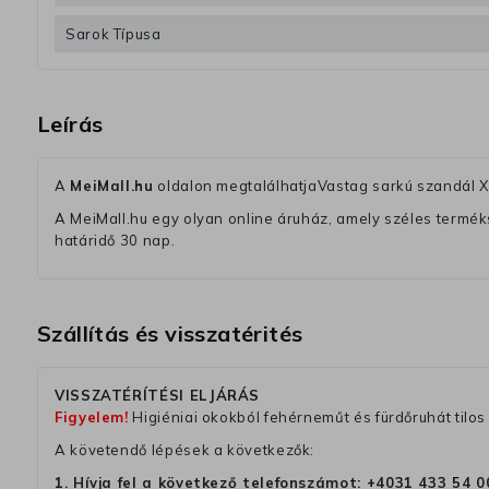
Sarok Típusa
Leírás
A
MeiMall.hu
oldalon megtalálhatjaVastag sarkú szandál
A MeiMall.hu egy olyan online áruház, amely széles termékská
határidő 30 nap.
Szállítás és visszatérités
VISSZATÉRÍTÉSI ELJÁRÁS
Figyelem!
Higiéniai okokból fehérneműt és fürdőruhát tilos 
A követendő lépések a következők:
1. Hívja fel a következő telefonszámot:
+4031 433 54 0