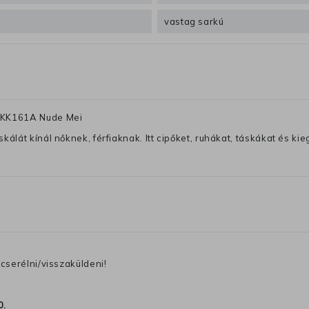
vastag sarkú
 XKK161A Nude Mei
lát kínál nőknek, férfiaknak. Itt cipőket, ruhákat, táskákat és kiegé
cserélni/visszaküldeni!
0
.