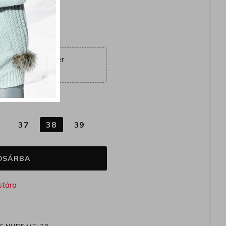
yütt
ajánlat véget ér
22:31:37
k
6
37
38
39
OSÁRBA