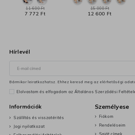
11 600 Ft
15 000 Ft
7 772 Ft
12 600 Ft
Hírlevél
Bármikor leiratkozhatsz. Ehhez keresd meg az elérhetőségi adata
Elolvastam és elfogadom az Általános Szerződési Feltéte
Személyese
Információk
Fiókom
Szállítás és visszatérités
Rendeléseim
Jogi nyilatkozat
Saját címek