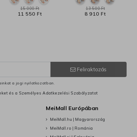
15 000 Ft
13 500 Ft
11 550 Ft
8 910 Ft
Feliraktozás
inkat a jogi nyilatkozatban.
leket és a Személyes Adatkezelési Szabályzatot
MeiMall Európában
MeiMall.hu | Magyarország
MeiMall.ro | Románia