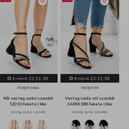
favorite_border
favorite_border
Nő
4
22:31:37
4
22:31:37
napok
napok
35
36
37
38
40
35
36
37
38
Női vastag sarkú szandál
Vastag sarkú női szandál
5JD10 Fekete | Mei
3AXKK188 Fekete | Mei
Vastag sarkú szandál
Vastag sarkú szandál