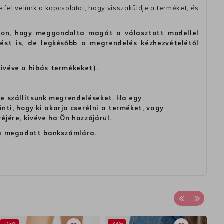
fel velünk a kapcsolatot, hogy visszaküldje a terméket, és
alapon, hogy meggondolta magát a választott modellel
tést is, de legkésőbb a megrendelés kézhezvételétől
kivéve a hibás termékeket).
 ne szállítsunk megrendeléseket. Ha egy
ti, hogy ki akarja cserélni a terméket, vagy
jére, kivéve ha Ön hozzájárul.
ag a megadott bankszámlára.
-23%
-34%