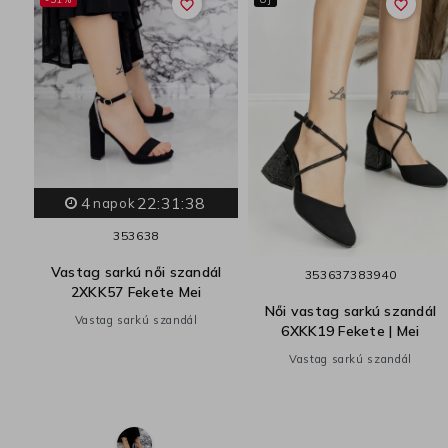
favorite_border
favorite_border
4
22:31:37
napok
35
36
38
ál
Vastag sarkú női szandál
35
36
37
38
39
40
2XKK57 Fekete Mei
Női vastag sarkú szandál
Vastag sarkú szandál
6XKK19 Fekete | Mei
Vastag sarkú szandál