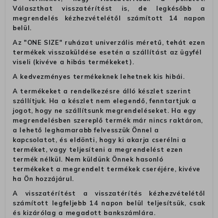
Választhat visszatérítést is, de legkésőbb a
megrendelés kézhezvételétől számított 14 napon
belül.
Az "ONE SIZE" ruházat univerzális méretű, tehát ezen
termékek visszaküldése esetén a szállítást az ügyfél
viseli (kivéve a hibás termékeket).
A kedvezményes termékeknek lehetnek kis hibái.
A termékeket a rendelkezésre álló készlet szerint
szállítjuk. Ha a készlet nem elegendő, fenntartjuk a
jogot, hogy ne szállítsunk megrendeléseket. Ha egy
megrendelésben szereplő termék már nincs raktáron,
a lehető leghamarabb felvesszük Önnel a
kapcsolatot, és eldönti, hogy ki akarja cserélni a
terméket, vagy teljesíteni a megrendelést ezen
termék nélkül. Nem küldünk Önnek hasonló
termékeket a megrendelt termékek cseréjére, kivéve
ha Ön hozzájárul.
A visszatérítést a visszatérítés kézhezvételétől
számított legfeljebb 14 napon belül teljesítsük, csak
és kizárólag a megadott bankszámlára.