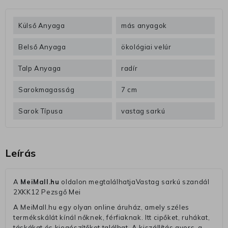
Külső Anyaga
más anyagok
Belső Anyaga
ökológiai velúr
Talp Anyaga
radír
Sarokmagasság
7 cm
Sarok Típusa
vastag sarkú
Leírás
A
MeiMall.hu
oldalon megtalálhatjaVastag sarkú szandál
2XKK12 Pezsgő Mei
A MeiMall.hu egy olyan online áruház, amely széles
termékskálát kínál nőknek, férfiaknak. Itt cipőket, ruhákat,
táskákat és kiegészítőket találhat. A kiszállítás gyors, a