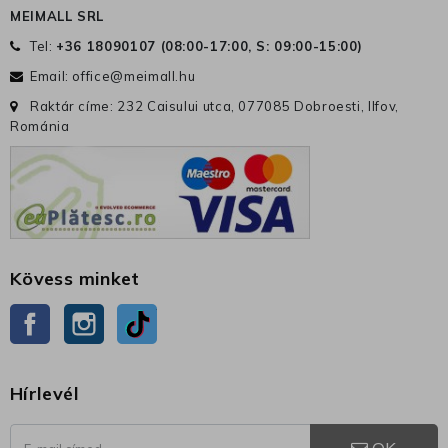
MEIMALL SRL
Tel:
+36 18090107 (
08:00-17:00, S: 09:00-15:00
)
Email:
office@meimall.hu
Raktár címe: 232 Caisului utca, 077085 Dobroesti, Ilfov,
Románia
Kövess minket
Facebook
Instagram
TikTok
Hírlevél