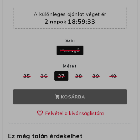
A különleges ajánlat véget ér
2
18:59:32
napok
Szín
Pezsgő
Méret
35
36
37
38
39
40
KOSÁRBA
shopping_cart
favorite_border
Ez még talán érdekelhet