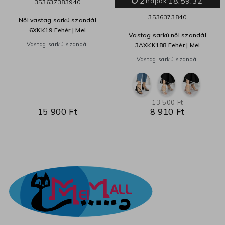
2
18:59:32
napok
35
36
37
38
39
40
35
36
37
38
40
Női vastag sarkú szandál
6XKK19 Fehér | Mei
Vastag sarkú női szandál
Vastag sarkú szandál
3AXKK188 Fehér | Mei
Vastag sarkú szandál
13 500 Ft
15 900 Ft
8 910 Ft