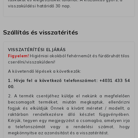
visszaküldési határidő 30 nap.
Szállítás és visszatérités
VISSZATÉRÍTÉSI ELJÁRÁS
Figyelem!
Higiéniai okokból fehérneműt és fürdőruhát tilos
cserélni/visszaküldeni!
A követendő lépések a következők:
1. Hívja fel a következő telefonszámot:
+4031 433 54
00
.
2. A termék cseréjéhez küldje el nekünk a megfelelően
becsomagolt terméket, miután megkaptuk, ellenőrizni
fogjuk és elküldjük Önnek a kívánt méretet / modellt, a
raktárban rendelkezésre álló készlet függvényében.
Kérjük, tegyen egy megjegyzést a csomagba, amelyen irja
a telefonszámát vagy a rendelési számot, hogy
megkönnyitse az azonósitást és a visszatéritést.