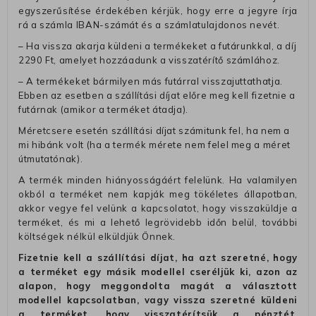
egyszerűsítése érdekében kérjük, hogy erre a jegyre írja
rá a számla IBAN-számát és a számlatulajdonos nevét.
– Ha vissza akarja küldeni a termékeket a futárunkkal, a díj
2290 Ft, amelyet hozzáadunk a visszatérítő számlához.
– A termékeket bármilyen más futárral visszajuttathatja.
Ebben az esetben a szállítási díjat előre meg kell fizetnie a
futárnak (amikor a terméket átadja).
Méretcsere esetén szállítási díjat számitunk fel, ha nem a
mi hibánk volt (ha a termék mérete nem felel meg a méret
útmutatónak).
A termék minden hiányosságáért felelünk. Ha valamilyen
okból a terméket nem kapják meg tökéletes állapotban,
akkor vegye fel velünk a kapcsolatot, hogy visszaküldje a
terméket, és mi a lehető legrövidebb időn belül, további
költségek nélkül elküldjük Önnek.
Fizetnie kell a szállítási díjat, ha azt szeretné, hogy
a terméket egy másik modellel cseréljük ki, azon az
alapon, hogy meggondolta magát a választott
modellel kapcsolatban, vagy vissza szeretné küldeni
a terméket, hogy visszatérítsük a pénztét.