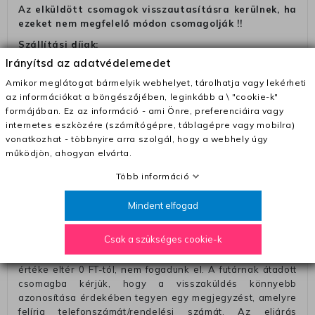
Az elküldött csomagok visszautasításra kerülnek, ha
ezeket nem megfelelő módon csomagolják !!
Szállítási díjak:
Irányítsd az adatvédelemedet
– Futár - kézbesítés az ország egész területén, 2-3
munkanapon belül a megrendelés e-mailben / sms-ben
Amikor meglátogat bármelyik webhelyet, tárolhatja vagy lekérheti
történő megerősítésétől számítva
az információkat a böngészőjében, leginkább a \ "cookie-k"
formájában. Ez az információ - ami Önre, preferenciáira vagy
– Szállítás 1700 Ft (+400 Ft utánvéttel)
internetes eszközére (számítógépre, táblagépre vagy mobilra)
– Ingyenes szállítás 31600 Ft feletti megrendeléseknél
vonatkozhat - többnyire arra szolgál, hogy a webhely úgy
(+400 Ft utánvétte)
működjön, ahogyan elvárta.
– A kapott termék cseréjéért 3780 Ft szállítási díjat
Több információ
számolunk fel (oda -vissza út)
Mindent elfogad
Pénzvisszatérítés:
A pénz visszatérítéséhez küldjük a futárt, hogy vegye át
Csak a szükséges cookie-k
Öntől a terméket/termékeket, vagy más futárral is
elküldheti. Olyan utávéttel küldött csomagot, melyne
értéke eltér 0 FT-tól, nem fogadunk el. A futárnak átadott
csomagba kérjük, hogy a visszaküldés könnyebb
azonosítása érdekében tegyen egy megjegyzést, amelyre
felírja telefonszámát/rendelési számát. Az eljárás