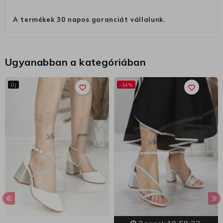
A termékek 30 napos garanciát vállalunk.
Ugyanabban a kategóriában
Új
-34%
favorite_border
favorite_border