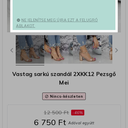
NE JELENÍTSE MEG ÚJRA EZT A FELUGRÓ
ABLAKOT.
Vastag sarkú szandál 2XKK12 Pezsgő
Mei
Nincs-készleten
block
12 500 Ft
-46%
6 750 Ft
Adóval együtt