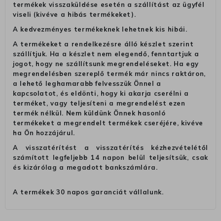
termékek visszaküldése esetén a szállítást az ügyfél
viseli (kivéve a hibás termékeket).
A kedvezményes termékeknek lehetnek kis hibái.
A termékeket a rendelkezésre álló készlet szerint
szállítjuk. Ha a készlet nem elegendő, fenntartjuk a
jogot, hogy ne szállítsunk megrendeléseket. Ha egy
megrendelésben szereplő termék már nincs raktáron,
a lehető leghamarabb felvesszük Önnel a
kapcsolatot, és eldönti, hogy ki akarja cserélni a
terméket, vagy teljesíteni a megrendelést ezen
termék nélkül. Nem küldünk Önnek hasonló
termékeket a megrendelt termékek cseréjére, kivéve
ha Ön hozzájárul.
A visszatérítést a visszatérítés kézhezvételétől
számított legfeljebb 14 napon belül teljesítsük, csak
és kizárólag a megadott bankszámlára.
A termékek 30 napos garanciát vállalunk.