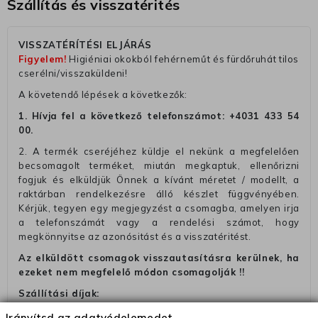
Szállítás és visszatérités
VISSZATÉRÍTÉSI ELJÁRÁS
Figyelem!
Higiéniai okokból fehérneműt és fürdőruhát tilos
cserélni/visszaküldeni!
A követendő lépések a következők:
1. Hívja fel a következő telefonszámot:
+4031 433 54
00
.
2. A termék cseréjéhez küldje el nekünk a megfelelően
becsomagolt terméket, miután megkaptuk, ellenőrizni
fogjuk és elküldjük Önnek a kívánt méretet / modellt, a
raktárban rendelkezésre álló készlet függvényében.
Kérjük, tegyen egy megjegyzést a csomagba, amelyen irja
a telefonszámát vagy a rendelési számot, hogy
megkönnyitse az azonósitást és a visszatéritést.
Az elküldött csomagok visszautasításra kerülnek, ha
ezeket nem megfelelő módon csomagolják !!
Szállítási díjak:
– Futár - kézbesítés az ország egész területén, 2-3
Irányítsd az adatvédelemedet