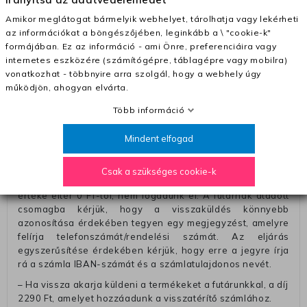
munkanapon belül a megrendelés e-mailben / sms-ben
Amikor meglátogat bármelyik webhelyet, tárolhatja vagy lekérheti
történő megerősítésétől számítva
az információkat a böngészőjében, leginkább a \ "cookie-k"
– Szállítás 1700 Ft (+400 Ft utánvéttel)
formájában. Ez az információ - ami Önre, preferenciáira vagy
internetes eszközére (számítógépre, táblagépre vagy mobilra)
– Ingyenes szállítás 31600 Ft feletti megrendeléseknél
vonatkozhat - többnyire arra szolgál, hogy a webhely úgy
(+400 Ft utánvétte)
működjön, ahogyan elvárta.
– A kapott termék cseréjéért 3780 Ft szállítási díjat
Több információ
számolunk fel (oda -vissza út)
Pénzvisszatérítés:
Mindent elfogad
A pénz visszatérítéséhez küldjük a futárt, hogy vegye át
Öntől a terméket/termékeket, vagy más futárral is
Csak a szükséges cookie-k
elküldheti. Olyan utávéttel küldött csomagot, melyne
értéke eltér 0 FT-tól, nem fogadunk el. A futárnak átadott
csomagba kérjük, hogy a visszaküldés könnyebb
azonosítása érdekében tegyen egy megjegyzést, amelyre
felírja telefonszámát/rendelési számát. Az eljárás
egyszerűsítése érdekében kérjük, hogy erre a jegyre írja
rá a számla IBAN-számát és a számlatulajdonos nevét.
– Ha vissza akarja küldeni a termékeket a futárunkkal, a díj
2290 Ft, amelyet hozzáadunk a visszatérítő számlához.