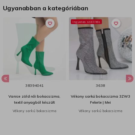
Ugyanabban a kategóriában
Ingyenes szállítás
favorite_border
favorite_border
38
39
40
41
36
38
Vanice zöld női bokacsizma,
Vékony sarkú bokacsizma 3ZW3
textil anyagból készült
Fekete | Mei
Vékony sarkú bokacsizma
Vékony sarkú bokacsizma