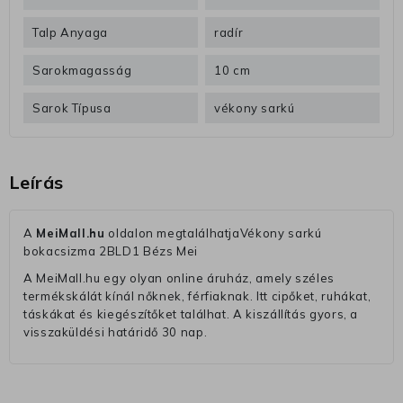
Talp Anyaga
radír
Sarokmagasság
10 cm
Sarok Típusa
vékony sarkú
Leírás
A
MeiMall.hu
oldalon megtalálhatjaVékony sarkú
bokacsizma 2BLD1 Bézs Mei
A MeiMall.hu egy olyan online áruház, amely széles
termékskálát kínál nőknek, férfiaknak. Itt cipőket, ruhákat,
táskákat és kiegészítőket találhat. A kiszállítás gyors, a
visszaküldési határidő 30 nap.