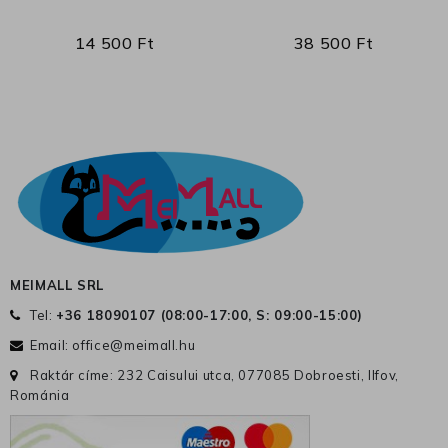
14 500 Ft
38 500 Ft
MEIMALL SRL
Tel:
+36 18090107 (
08:00-17:00, S: 09:00-15:00
)
Email:
office@meimall.hu
Raktár címe: 232 Caisului utca, 077085 Dobroesti, Ilfov,
Románia