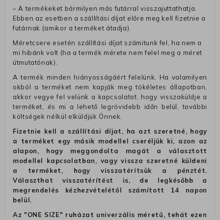
– A termékeket bármilyen más futárral visszajuttathatja.
Ebben az esetben a szállítási díjat előre meg kell fizetnie a
futárnak (amikor a terméket átadja).
Méretcsere esetén szállítási díjat számitunk fel, ha nem a
mi hibánk volt (ha a termék mérete nem felel meg a méret
útmutatónak).
A termék minden hiányosságáért felelünk. Ha valamilyen
okból a terméket nem kapják meg tökéletes állapotban,
akkor vegye fel velünk a kapcsolatot, hogy visszaküldje a
terméket, és mi a lehető legrövidebb időn belül, további
költségek nélkül elküldjük Önnek.
Fizetnie kell a szállítási díjat, ha azt szeretné, hogy
a terméket egy másik modellel cseréljük ki, azon az
alapon, hogy meggondolta magát a választott
modellel kapcsolatban, vagy vissza szeretné küldeni
a terméket, hogy visszatérítsük a pénztét.
Választhat visszatérítést is, de legkésőbb a
megrendelés kézhezvételétől számított 14 napon
belül.
Az "ONE SIZE" ruházat univerzális méretű, tehát ezen