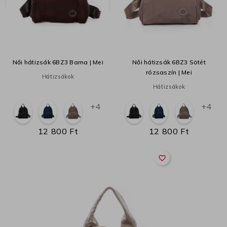
Női hátizsák 6BZ3 Barna | Mei
Női hátizsák 6BZ3 Sötét
rózsaszín | Mei
Hátizsákok
Hátizsákok
+4
+4
12 800 Ft
12 800 Ft
favorite_border