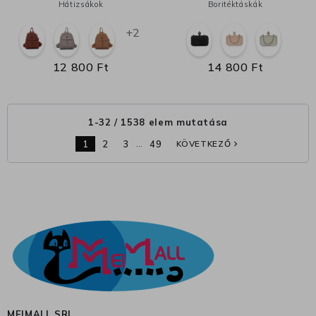
Hátizsákok
Boritéktáskák
+2
12 800 Ft
14 800 Ft
1-32 / 1538 elem mutatása
…
1
2
3
49
KÖVETKEZŐ
navigate_next
MEIMALL SRL