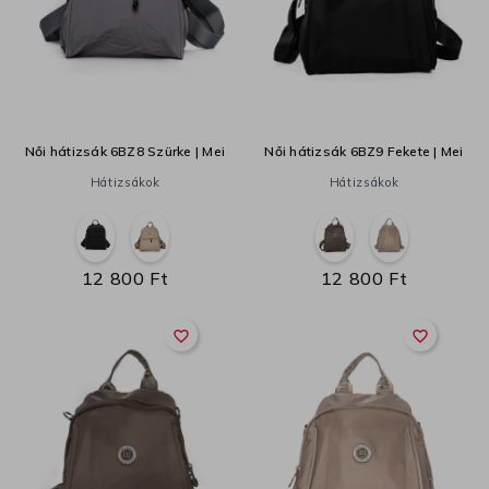
Női hátizsák 6BZ8 Szürke | Mei
Női hátizsák 6BZ9 Fekete | Mei
Hátizsákok
Hátizsákok
12 800 Ft
12 800 Ft
favorite_border
favorite_border