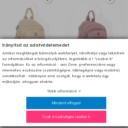
Irányítsd az adatvédelemedet
Amikor meglátogat bármelyik webhelyet, tárolhatja vagy lekérheti
az információkat a böngészőjében, leginkább a \ "cookie-k"
SZŰRŐ
formájában. Ez az információ - ami Önre, preferenciáira vagy
internetes eszközére (számítógépre, táblagépre vagy mobilra)
vonatkozhat - többnyire arra szolgál, hogy a webhely úgy
Női hátizsák 6BZ7 Bézs | Mei
Női hátizsák 6BZ7 Sötét
működjön, ahogyan elvárta.
rózsaszín | Mei
Hátizsákok
Több információ
Hátizsákok
Mindent elfogad
12 800 Ft
12 800 Ft
Csak a szükséges cookie-k