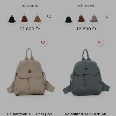
Hátizsákok
Hátizsákok
+2
+2
12 800 Ft
12 800 Ft
favorite_border
favorite_border
Női hátizsák 6BZ5 Bézs | Mei
Női hátizsák 6BZ5 Kék | Mei