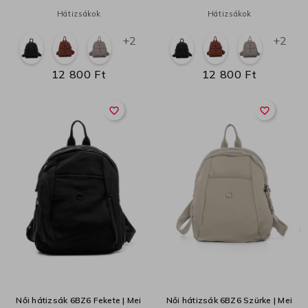
Hátizsákok
Hátizsákok
+2
+2
12 800 Ft
12 800 Ft
favorite_border
favorite_border
Női hátizsák 6BZ6 Fekete | Mei
Női hátizsák 6BZ6 Szürke | Mei