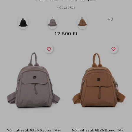
Hátizsákok
+2
12 800 Ft
favorite_border
favorite_border
Női hátizsák 6BZ5 Szürke | Mei
Női hátizsák 6BZ5 Barna | Mei