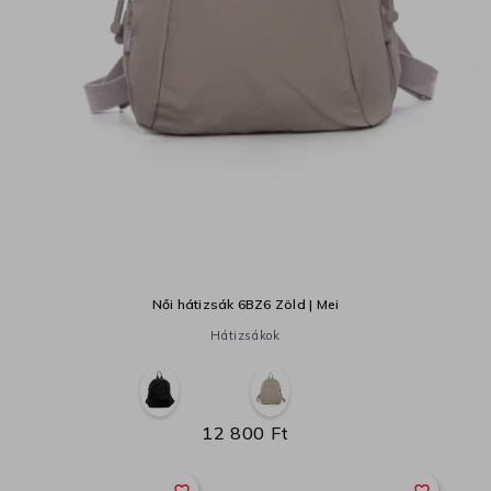
Női hátizsák 6BZ6 Zöld | Mei
Hátizsákok
12 800 Ft
favorite_border
favorite_border