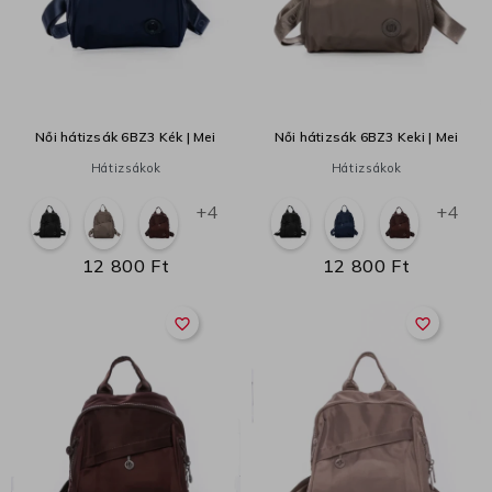
Női hátizsák 6BZ3 Kék | Mei
Női hátizsák 6BZ3 Keki | Mei
Hátizsákok
Hátizsákok
+4
+4
12 800 Ft
12 800 Ft
favorite_border
favorite_border