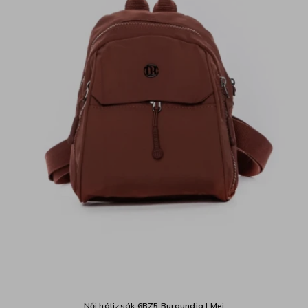
Női hátizsák 6BZ5 Burgundia | Mei