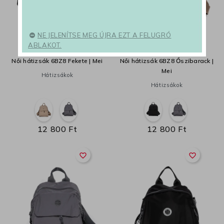
NE JELENÍTSE MEG ÚJRA EZT A FELUGRÓ
ABLAKOT.
Női hátizsák 6BZ8 Fekete | Mei
Női hátizsák 6BZ8 Őszibarack |
Mei
Hátizsákok
Hátizsákok
12 800 Ft
12 800 Ft
favorite_border
favorite_border