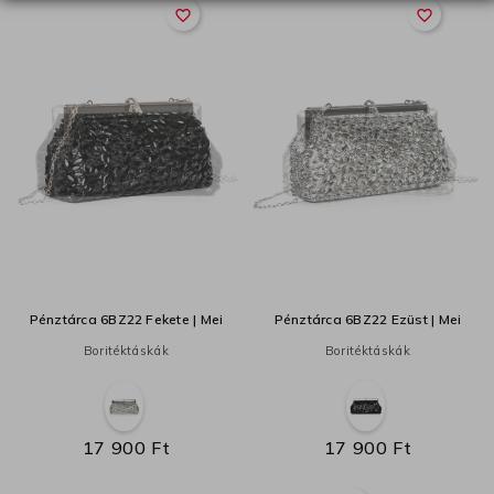
favorite_border
favorite_border
Pénztárca 6BZ22 Fekete | Mei
Pénztárca 6BZ22 Ezüst | Mei
Boritéktáskák
Boritéktáskák
17 900 Ft
17 900 Ft