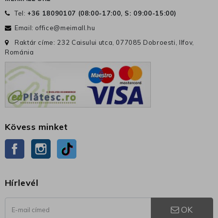
Tel:
+36 18090107 (
08:00-17:00, S: 09:00-15:00
)
Email:
office@meimall.hu
Raktár címe: 232 Caisului utca, 077085 Dobroesti, Ilfov,
Románia
Kövess minket
Facebook
Instagram
TikTok
Hírlevél
OK