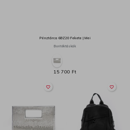
Pénztárca 6BZ20 Fekete | Mei
Boritéktáskák
15 700 Ft
favorite_border
favorite_border