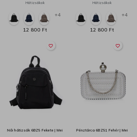
Hátizsákok
Hátizsákok
+4
+4
12 800 Ft
12 800 Ft
favorite_border
favorite_border
Női hátizsák 6BZ5 Fekete | Mei
Pénztárca 6BZ51 Fehér | Mei