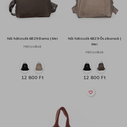
Női hátizsák 6BZ9 Barna | Mei
Női hátizsák 6BZ9 Őszibarack |
Mei
Hátizsákok
Hátizsákok
12 800 Ft
12 800 Ft
favorite_border