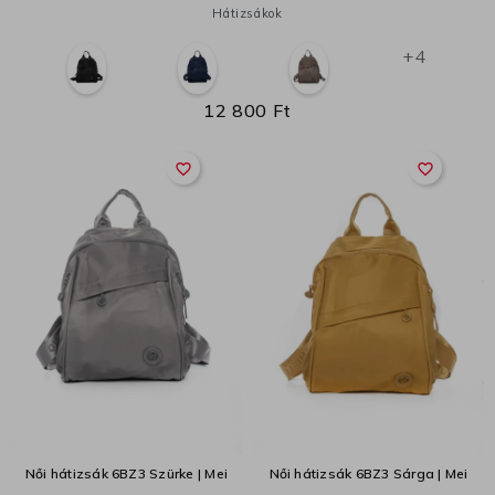
Hátizsákok
+4
12 800 Ft
favorite_border
favorite_border
Női hátizsák 6BZ3 Szürke | Mei
Női hátizsák 6BZ3 Sárga | Mei