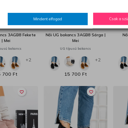
Mindent elfogad
Csak a sz
38
39
40
39
40
ancs 3AGB8 Fekete
Női UG bakancs 3AGB8 Sárga |
Nő
| Mei
Mei
pusú bakancs
UG típusú bakancs
+2
+2
 700 Ft
15 700 Ft
favorite_border
favorite_border