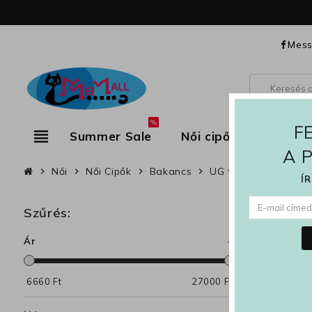
Mess
%
F
view_headline
Summer Sale
Női cipők
Női ru
A 
Női
Női Cipők
Bakancs
UG típusú bakancs
chevron_right
chevron_right
chevron_right
chevron_right
Í
Szűrés:
UG tí
Ár
162 termék ta
6660
Ft
27000
Ft