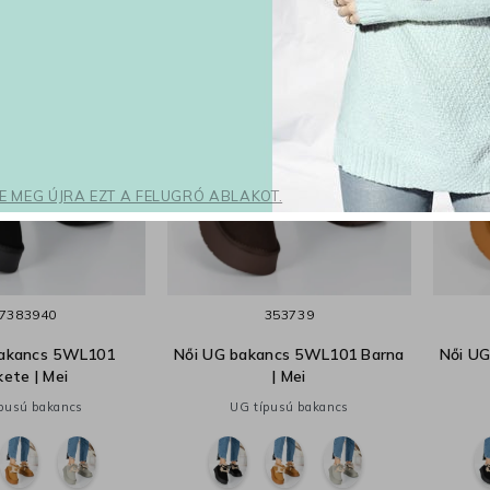
SE MEG ÚJRA EZT A FELUGRÓ ABLAKOT.
7
38
39
40
35
37
39
bakancs 5WL101
Női UG bakancs 5WL101 Barna
Női U
kete | Mei
| Mei
pusú bakancs
UG típusú bakancs