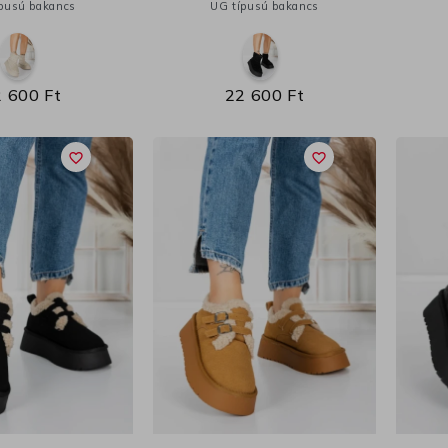
pusú bakancs
UG típusú bakancs
 600 Ft
22 600 Ft
favorite_border
favorite_border