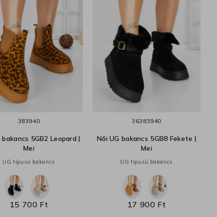
38
39
40
36
38
39
40
 bakancs 5GB2 Leopard |
Női UG bakancs 5GB8 Fekete |
Mei
Mei
UG típusú bakancs
UG típusú bakancs
15 700 Ft
17 900 Ft