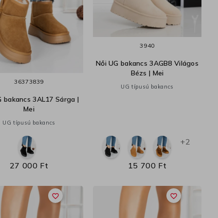
39
40
Női UG bakancs 3AGB8 Világos
Bézs | Mei
36
37
38
39
UG típusú bakancs
G bakancs 3AL17 Sárga |
Mei
UG típusú bakancs
+2
27 000 Ft
15 700 Ft
favorite_border
favorite_border