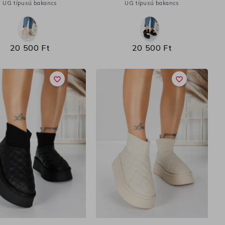
UG típusú bakancs
UG típusú bakancs
20 500 Ft
20 500 Ft
favorite_border
favorite_border