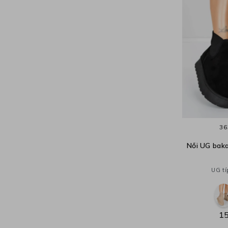
36
Női UG baka
UG tí
15