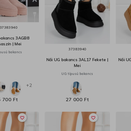
37
38
39
40
bakancs 3AGB8
aszín | Mei
37
38
39
40
pusú bakancs
Női UG bakancs 3AL17 Fekete |
Női U
Mei
UG típusú bakancs
+2
 700 Ft
27 000 Ft
favorite_border
favorite_border