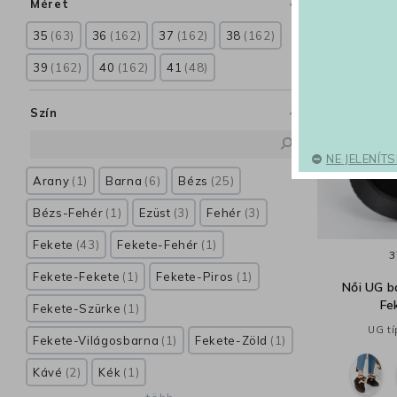
Méret
35
63
36
162
37
162
38
162
39
162
40
162
41
48
Szín
NE JELENÍT
Arany
1
Barna
6
Bézs
25
Bézs-Fehér
1
Ezüst
3
Fehér
3
Fekete
43
Fekete-Fehér
1
3
Fekete-Fekete
1
Fekete-Piros
1
Női UG 
Fe
Fekete-Szürke
1
UG tí
Fekete-Világosbarna
1
Fekete-Zöld
1
Kávé
2
Kék
1