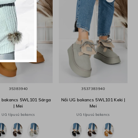
35
38
39
40
35
37
38
39
40
G bakancs 5WL101 Sárga
Női UG bakancs 5WL101 Keki |
| Mei
Mei
UG típusú bakancs
UG típusú bakancs