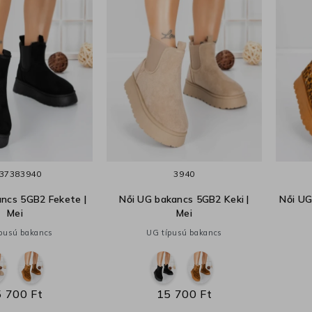
37
38
39
40
39
40
ncs 5GB2 Fekete |
Női UG bakancs 5GB2 Keki |
Női UG
Mei
Mei
pusú bakancs
UG típusú bakancs
 700 Ft
15 700 Ft