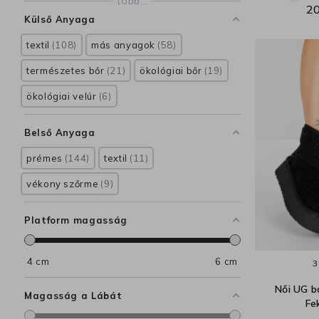
több...
20
Külső Anyaga
textil
108
más anyagok
58
természetes bőr
21
ökológiai bőr
19
ökológiai velúr
6
Belső Anyaga
prémes
144
textil
11
vékony szőrme
9
Platform magasság
4
cm
6
cm
3
Női UG 
Magasság a Lábát
Fe