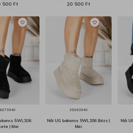
 500 Ft
20 500 Ft
favorite_border
favorite_border
6
37
39
40
35
36
39
40
bakancs 5WL106
Női UG bakancs 5WL106 Bézs |
Női U
kete | Mei
Mei