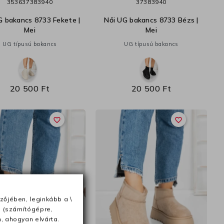
35
36
37
38
39
40
37
38
39
40
G bakancs 8733 Fekete |
Női UG bakancs 8733 Bézs |
Mei
Mei
UG típusú bakancs
UG típusú bakancs
20 500 Ft
20 500 Ft
favorite_border
favorite_border
zőjében, leginkább a \
e (számítógépre,
, ahogyan elvárta.