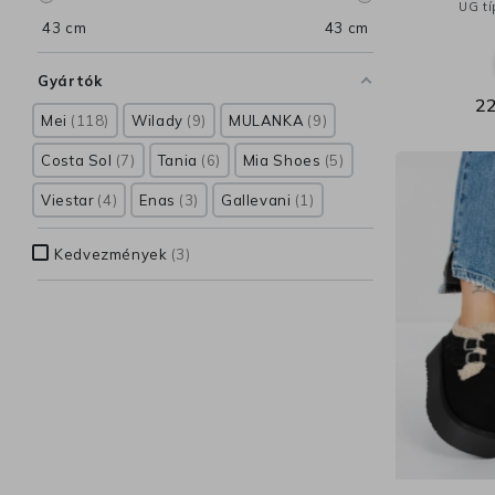
UG tí
43
cm
43
cm
Gyártók
22
Mei
118
Wilady
9
MULANKA
9
Costa Sol
7
Tania
6
Mia Shoes
5
Viestar
4
Enas
3
Gallevani
1
Kedvezmények
3