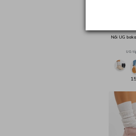
Női UG bak
UG tí
15