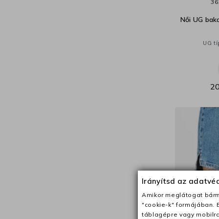
36
Női UG baka
UG tí
20
Irányítsd az adatv
Amikor meglátogat bárme
"cookie-k" formájában. 
táblagépre vagy mobilra