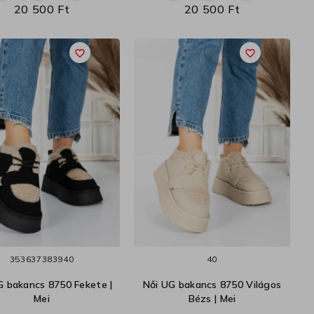
20 500 Ft
20 500 Ft
favorite_border
favorite_border
35
36
37
38
39
40
40
G bakancs 8750 Fekete |
Női UG bakancs 8750 Világos
Mei
Bézs | Mei