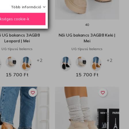
Több információ
ükséges cookie-k
37
38
39
40
40
i UG bakancs 3AGB8
Női UG bakancs 3AGB8 Keki |
Leopard | Mei
Mei
UG típusú bakancs
UG típusú bakancs
+2
+2
15 700 Ft
15 700 Ft
favorite_border
favorite_border