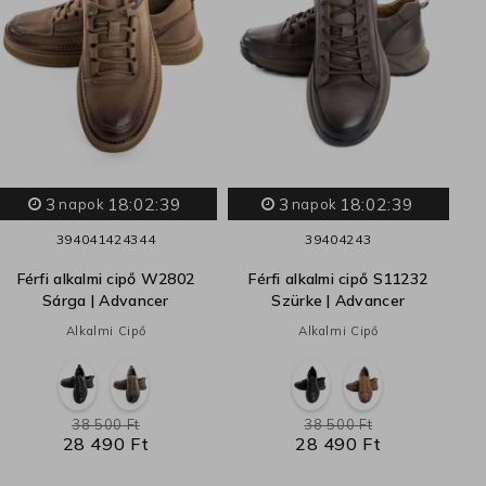
3
18:02:38
3
18:02:38
napok
napok
39
40
41
42
43
44
39
40
42
43
Férfi alkalmi cipő W2802
Férfi alkalmi cipő S11232
Sárga | Advancer
Szürke | Advancer
Alkalmi Cipő
Alkalmi Cipő
38 500 Ft
38 500 Ft
28 490 Ft
28 490 Ft