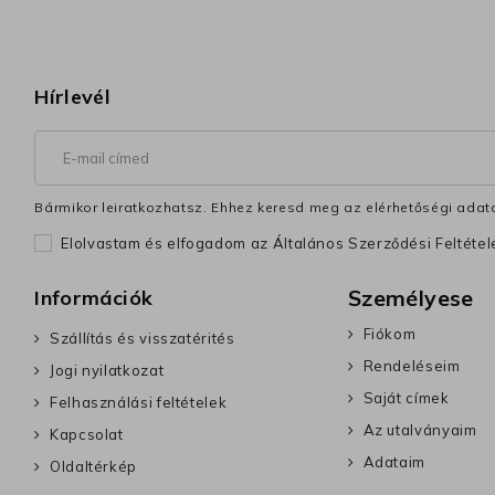
Hírlevél
Bármikor leiratkozhatsz. Ehhez keresd meg az elérhetőségi adata
Elolvastam és elfogadom az Általános Szerződési Feltéte
Személyese
Információk
Fiókom
Szállítás és visszatérités
Rendeléseim
Jogi nyilatkozat
Saját címek
Felhasználási feltételek
Az utalványaim
Kapcsolat
Adataim
Oldaltérkép