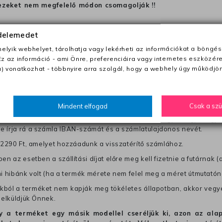
ezeket nem megfelelő módon csomagolják !!
édelemedet
anapon belül a megrendelés e-mailben / sms-ben történő megerősít
lyik webhelyet, tárolhatja vagy lekérheti az információkat a böngés
Ez az információ - ami Önre, preferenciáira vagy internetes eszközér
0 Ft utánvétte)
) vonatkozhat - többnyire arra szolgál, hogy a webhely úgy működjön
nk fel (oda -vissza út)
Mindent elfogad
Csak a sz
től a terméket/termékeket, vagy más futárral is elküldheti. Olyan u
 visszaküldés könnyebb azonosítása érdekében tegyen egy megjegy
re írja rá a számla IBAN-számát és a számlatulajdonos nevét.
j 2290 Ft, amelyet hozzáadunk a visszatérítő számlához.
en az esetben a szállítási díjat előre meg kell fizetnie a futárnak (
mi hibánk volt (ha a termék mérete nem felel meg a méret útmutatón
ból a terméket nem kapják meg tökéletes állapotban, akkor vegye 
 elküldjük Önnek.
hogy a terméket egy másik modellel cseréljük ki, azon az 