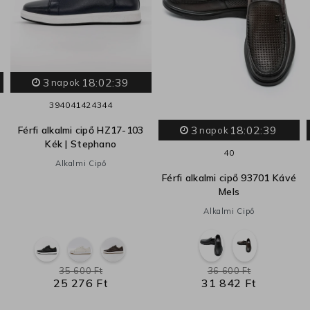
3
18:02:38
napok
39
40
41
42
43
44
3
18:02:38
Férfi alkalmi cipő HZ17-103
napok
Kék | Stephano
40
Alkalmi Cipő
Férfi alkalmi cipő 93701 Kávé
Mels
Alkalmi Cipő
35 600 Ft
36 600 Ft
25 276 Ft
31 842 Ft