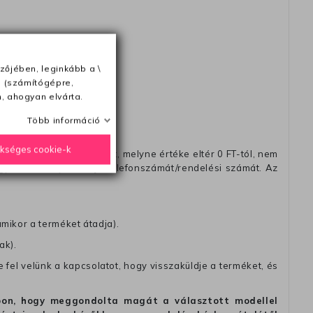
ésétől számítva
zőjében, leginkább a \
e (számítógépre,
, ahogyan elvárta.
Több információ
ükséges cookie-k
távéttel küldött csomagot, melyne értéke eltér 0 FT-tól, nem
zést, amelyre felírja telefonszámát/rendelési számát. Az
amikor a terméket átadja).
ak).
fel velünk a kapcsolatot, hogy visszaküldje a terméket, és
alapon, hogy meggondolta magát a választott modellel