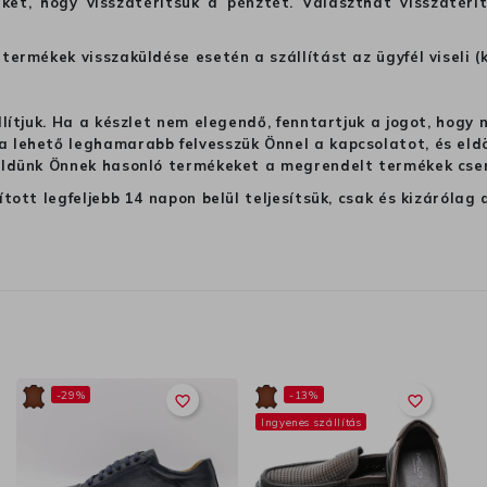
ket, hogy visszatérítsük a pénztét. Választhat visszatérí
termékek visszaküldése esetén a szállítást az ügyfél viseli (
llítjuk. Ha a készlet nem elegendő, fenntartjuk a jogot, hogy
 lehető leghamarabb felvesszük Önnel a kapcsolatot, és eldön
üldünk Önnek hasonló termékeket a megrendelt termékek cseré
ított legfeljebb 14 napon belül teljesítsük, csak és kizáról
-29%
-13%
favorite_border
favorite_border
Ingyenes szállítás