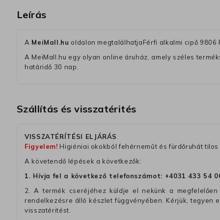
Leírás
A
MeiMall.hu
oldalon megtalálhatjaFérfi alkalmi cipő 9806 
A MeiMall.hu egy olyan online áruház, amely széles termékská
határidő 30 nap.
Szállítás és visszatérités
VISSZATÉRÍTÉSI ELJÁRÁS
Figyelem!
Higiéniai okokból fehérneműt és fürdőruhát tilos 
A követendő lépések a következők:
1. Hívja fel a következő telefonszámot:
+4031 433 54 0
2. A termék cseréjéhez küldje el nekünk a megfelelően 
rendelkezésre álló készlet függvényében. Kérjük, tegyen
visszatéritést.