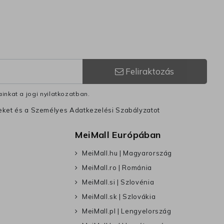
Feliraktozás
inkat a jogi nyilatkozatban.
leket és a Személyes Adatkezelési Szabályzatot
MeiMall Európában
MeiMall.hu | Magyarország
MeiMall.ro | Románia
MeiMall.si | Szlovénia
MeiMall.sk | Szlovákia
MeiMall.pl | Lengyelország