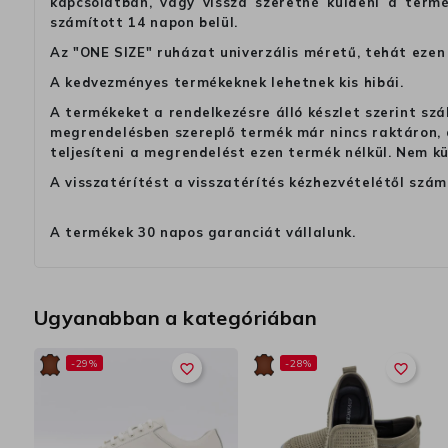
kapcsolatban, vagy vissza szeretné küldeni a termé
számított 14 napon belül.
Az "ONE SIZE" ruházat univerzális méretű, tehát ezen 
A kedvezményes termékeknek lehetnek kis hibái.
A termékeket a rendelkezésre álló készlet szerint szá
megrendelésben szereplő termék már nincs raktáron, a
teljesíteni a megrendelést ezen termék nélkül. Nem k
A visszatérítést a visszatérítés kézhezvételétől szám
A termékek 30 napos garanciát vállalunk.
Ugyanabban a kategóriában
-29%
-28%
favorite_border
favorite_border