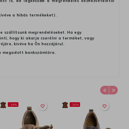
tést is, de legkésőbb a megrendelés kézhezvételétől
kivéve a hibás termékeket).
 ne szállítsunk megrendeléseket. Ha egy
ti, hogy ki akarja cserélni a terméket, vagy
jére, kivéve ha Ön hozzájárul.
ag a megadott bankszámlára.
-26%
-26%
favorite_border
favorite_border