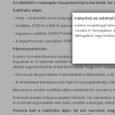
Az elküldött csomagok visszautasításra kerülnek, ha 
Szállítási díjak:
Irányítsd az adatv
– Futár - kézbesítés az ország egész területén, 2-3 munk
Amikor meglátogat bárme
– Szállítás 1700 Ft (+400 Ft utánvéttel)
"cookie-k" formájában. 
– Ingyenes szállítás 31600 Ft feletti megrendeléseknél (+40
táblagépre vagy mobilra
– A kapott termék cseréjéért 3780 Ft szállítási díjat számolu
Pénzvisszatérítés:
A pénz visszatérítéséhez küldjük a futárt, hogy vegye át Ön
fogadunk el. A futárnak átadott csomagba kérjük, hogy a
eljárás egyszerűsítése érdekében kérjük, hogy erre a jegy
– Ha vissza akarja küldeni a termékeket a futárunkkal, a dí
– A termékeket bármilyen más futárral visszajuttathatja. Ebb
Méretcsere esetén szállítási díjat számitunk fel, ha nem a 
A termék minden hiányosságáért felelünk. Ha valamilyen ok
mi a lehető legrövidebb időn belül, további költségek nélkül
Fizetnie kell a szállítási díjat, ha azt szeretné, 