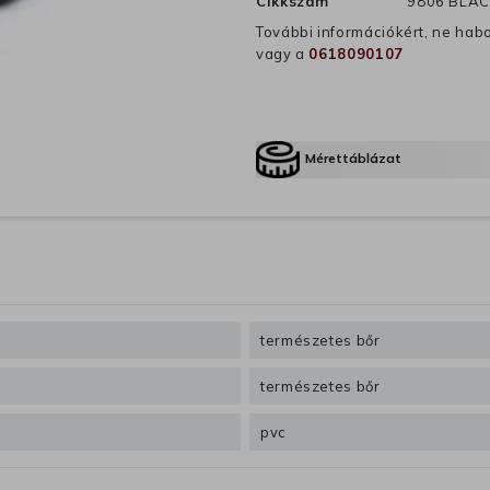
Cikkszám
9806 BLAC
További információkért, ne hab
vagy a
0618090107
Mérettáblázat
természetes bőr
természetes bőr
pvc