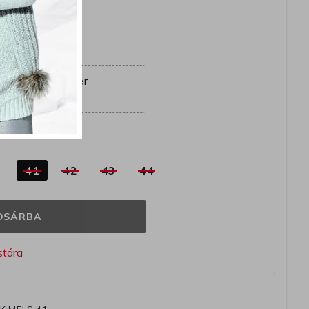
együtt
ajánlat véget ér
18:02:38
k
0
41
42
43
44
OSÁRBA