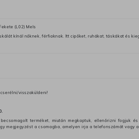
Fekete (L02) Mels
lát kínál nőknek, férfiaknak. Itt cipőket, ruhákat, táskákat és kiegé
cserélni/visszaküldeni!
0
.
becsomagolt terméket, miután megkaptuk, ellenőrizni fogjuk és 
 egy megjegyzést a csomagba, amelyen irja a telefonszámát vagy a