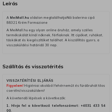
Leírás
A
MeiMall.hu
oldalon megtalálhatjaNői balerina cipő
88321 Krém Formazione
A MeiMall.hu egy olyan online áruház, amely széles
termékskálát kínál nőknek, férfiaknak. Itt cipőket, ruhákat,
táskákat és kiegészítőket találhat. A kiszállítás gyors, a
visszaküldési határidő 30 nap.
Szállítás és visszatérités
VISSZATÉRÍTÉSI ELJÁRÁS
Figyelem!
Higiéniai okokból fehérneműt és fürdőruhát tilos
cserélni/visszaküldeni!
A követendő lépések a következők:
1. Hívja fel a következő telefonszámot:
+4031 433 54
00
.