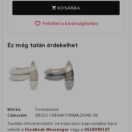
KOSÁRBA
shopping_cart
favorite_border
Ez még talán érdekelhet
Márka
Formazione
Cikkszám
88321 CREAM FORMAZIONE 38
További információkért, ne habozzon kapcsolatba lépni
velünk a
Facebook Messenger
vagy a
0618090107