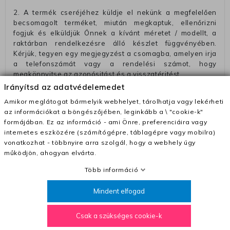
2. A termék cseréjéhez küldje el nekünk a megfelelően
becsomagolt terméket, miután megkaptuk, ellenőrizni
fogjuk és elküldjük Önnek a kívánt méretet / modellt, a
raktárban rendelkezésre álló készlet függvényében.
Kérjük, tegyen egy megjegyzést a csomagba, amelyen irja
a telefonszámát vagy a rendelési számot, hogy
megkönnyitse az azonósitást és a visszatéritést.
Irányítsd az adatvédelemedet
Az elküldött csomagok visszautasításra kerülnek, ha
ezeket nem megfelelő módon csomagolják !!
Amikor meglátogat bármelyik webhelyet, tárolhatja vagy lekérheti
az információkat a böngészőjében, leginkább a \ "cookie-k"
Szállítási díjak:
formájában. Ez az információ - ami Önre, preferenciáira vagy
– Futár - kézbesítés az ország egész területén, 2-3
internetes eszközére (számítógépre, táblagépre vagy mobilra)
munkanapon belül a megrendelés e-mailben / sms-ben
vonatkozhat - többnyire arra szolgál, hogy a webhely úgy
történő megerősítésétől számítva
működjön, ahogyan elvárta.
– Szállítás 1700 Ft (+400 Ft utánvéttel)
Több információ
– Ingyenes szállítás 31600 Ft feletti megrendeléseknél
Mindent elfogad
(+400 Ft utánvétte)
– A kapott termék cseréjéért 3780 Ft szállítási díjat
Csak a szükséges cookie-k
számolunk fel (oda -vissza út)