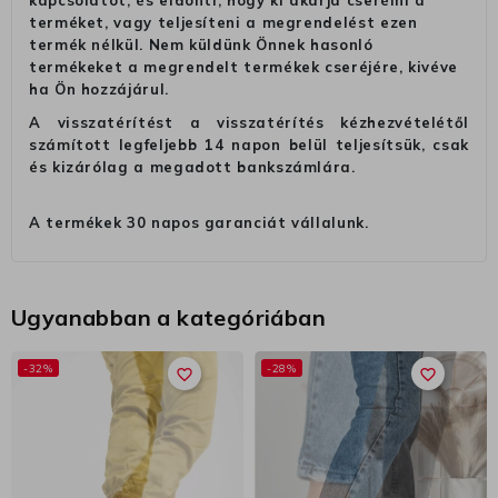
terméket, vagy teljesíteni a megrendelést ezen
termék nélkül. Nem küldünk Önnek hasonló
termékeket a megrendelt termékek cseréjére, kivéve
ha Ön hozzájárul.
A visszatérítést a visszatérítés kézhezvételétől
számított legfeljebb 14 napon belül teljesítsük, csak
és kizárólag a megadott bankszámlára.
A termékek 30 napos garanciát vállalunk.
Ugyanabban a kategóriában
-32%
-28%
favorite_border
favorite_border