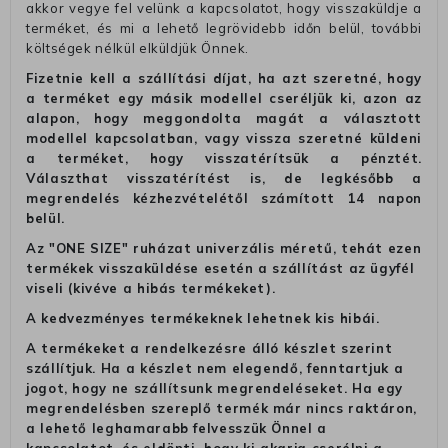
akkor vegye fel velünk a kapcsolatot, hogy visszaküldje a
terméket, és mi a lehető legrövidebb időn belül, további
költségek nélkül elküldjük Önnek.
Fizetnie kell a szállítási díjat, ha azt szeretné, hogy
a terméket egy másik modellel cseréljük ki, azon az
alapon, hogy meggondolta magát a választott
modellel kapcsolatban, vagy vissza szeretné küldeni
a terméket, hogy visszatérítsük a pénztét.
Választhat visszatérítést is, de legkésőbb a
megrendelés kézhezvételétől számított 14 napon
belül.
Az "ONE SIZE" ruházat univerzális méretű, tehát ezen
termékek visszaküldése esetén a szállítást az ügyfél
viseli (kivéve a hibás termékeket).
A kedvezményes termékeknek lehetnek kis hibái.
A termékeket a rendelkezésre álló készlet szerint
szállítjuk. Ha a készlet nem elegendő, fenntartjuk a
jogot, hogy ne szállítsunk megrendeléseket. Ha egy
megrendelésben szereplő termék már nincs raktáron,
a lehető leghamarabb felvesszük Önnel a
kapcsolatot, és eldönti, hogy ki akarja cserélni a