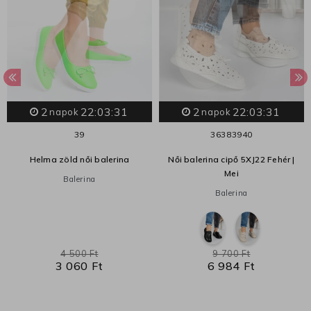
2
22:03:31
2
22:03:31
napok
napok
39
36
38
39
40
Helma zöld női balerina
Női balerina cipő 5XJ22 Fehér |
Mei
Balerina
Balerina
4 500 Ft
9 700 Ft
3 060 Ft
6 984 Ft