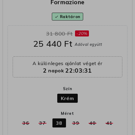
Formazione
Raktáron
check
31 800 Ft
-20%
25 440 Ft
Adóval együtt
A különleges ajánlat véget ér
2
22:03:31
napok
Szín
Krém
Méret
36
37
38
39
40
41