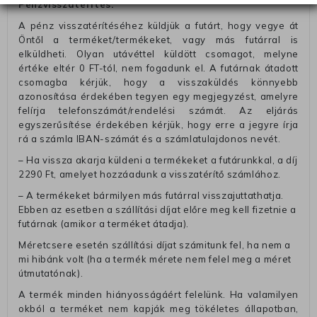
Pénzvisszatérítés:
A pénz visszatérítéséhez küldjük a futárt, hogy vegye át
Öntől a terméket/termékeket, vagy más futárral is
elküldheti. Olyan utávéttel küldött csomagot, melyne
értéke eltér 0 FT-tól, nem fogadunk el. A futárnak átadott
csomagba kérjük, hogy a visszaküldés könnyebb
azonosítása érdekében tegyen egy megjegyzést, amelyre
felírja telefonszámát/rendelési számát. Az eljárás
egyszerűsítése érdekében kérjük, hogy erre a jegyre írja
rá a számla IBAN-számát és a számlatulajdonos nevét.
– Ha vissza akarja küldeni a termékeket a futárunkkal, a díj
2290 Ft, amelyet hozzáadunk a visszatérítő számlához.
– A termékeket bármilyen más futárral visszajuttathatja.
Ebben az esetben a szállítási díjat előre meg kell fizetnie a
futárnak (amikor a terméket átadja).
Méretcsere esetén szállítási díjat számitunk fel, ha nem a
mi hibánk volt (ha a termék mérete nem felel meg a méret
útmutatónak).
A termék minden hiányosságáért felelünk. Ha valamilyen
okból a terméket nem kapják meg tökéletes állapotban,