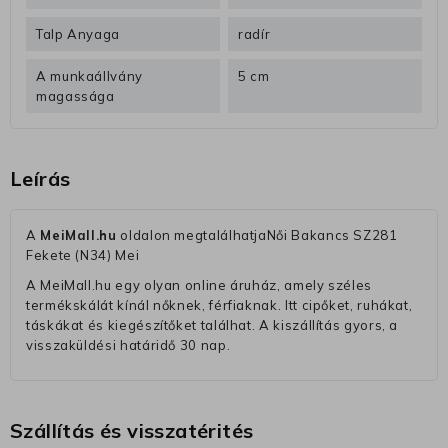
Talp Anyaga
radír
A munkaállvány
5 cm
magassága
Leírás
A
MeiMall.hu
oldalon megtalálhatjaNői Bakancs SZ281
Fekete (N34) Mei
A MeiMall.hu egy olyan online áruház, amely széles
termékskálát kínál nőknek, férfiaknak. Itt cipőket, ruhákat,
táskákat és kiegészítőket találhat. A kiszállítás gyors, a
visszaküldési határidő 30 nap.
Szállítás és visszatérités