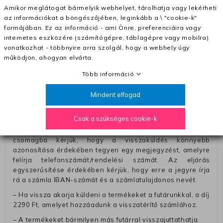
történő megerősítésétől számítva
Amikor meglátogat bármelyik webhelyet, tárolhatja vagy lekérheti
az információkat a böngészőjében, leginkább a \ "cookie-k"
– Szállítás 1700 Ft (+400 Ft utánvéttel)
formájában. Ez az információ - ami Önre, preferenciáira vagy
– Ingyenes szállítás 31600 Ft feletti megrendeléseknél
internetes eszközére (számítógépre, táblagépre vagy mobilra)
(+400 Ft utánvétte)
vonatkozhat - többnyire arra szolgál, hogy a webhely úgy
működjön, ahogyan elvárta.
– A kapott termék cseréjéért 3780 Ft szállítási díjat
számolunk fel (oda -vissza út)
Több információ
Pénzvisszatérítés:
Mindent elfogad
A pénz visszatérítéséhez küldjük a futárt, hogy vegye át
Öntől a terméket/termékeket, vagy más futárral is
Csak a szükséges cookie-k
elküldheti. Olyan utávéttel küldött csomagot, melyne
értéke eltér 0 FT-tól, nem fogadunk el. A futárnak átadott
csomagba kérjük, hogy a visszaküldés könnyebb
azonosítása érdekében tegyen egy megjegyzést, amelyre
felírja telefonszámát/rendelési számát. Az eljárás
egyszerűsítése érdekében kérjük, hogy erre a jegyre írja
rá a számla IBAN-számát és a számlatulajdonos nevét.
– Ha vissza akarja küldeni a termékeket a futárunkkal, a díj
2290 Ft, amelyet hozzáadunk a visszatérítő számlához.
– A termékeket bármilyen más futárral visszajuttathatja.