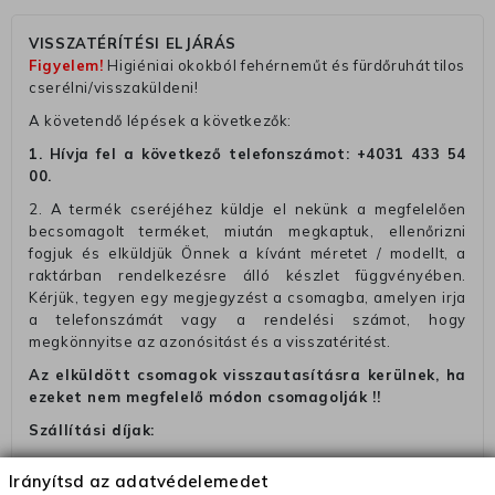
VISSZATÉRÍTÉSI ELJÁRÁS
Figyelem!
Higiéniai okokból fehérneműt és fürdőruhát tilos
cserélni/visszaküldeni!
A követendő lépések a következők:
1. Hívja fel a következő telefonszámot:
+4031 433 54
00
.
2. A termék cseréjéhez küldje el nekünk a megfelelően
becsomagolt terméket, miután megkaptuk, ellenőrizni
fogjuk és elküldjük Önnek a kívánt méretet / modellt, a
raktárban rendelkezésre álló készlet függvényében.
Kérjük, tegyen egy megjegyzést a csomagba, amelyen irja
a telefonszámát vagy a rendelési számot, hogy
megkönnyitse az azonósitást és a visszatéritést.
Az elküldött csomagok visszautasításra kerülnek, ha
ezeket nem megfelelő módon csomagolják !!
Szállítási díjak:
– Futár - kézbesítés az ország egész területén, 2-3
Irányítsd az adatvédelemedet
munkanapon belül a megrendelés e-mailben / sms-ben