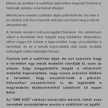
Ebben az esetben a szállítási díjat előre meg kell fizetnie a
futárnak (amikor a terméket átadja).
Méretcsere esetén szállítási díjat számitunk fel, ha nem a
mi hibánk volt (ha a termék mérete nem felel meg a méret
útmutatónak).
A termék minden hiányosságáért felelünk. Ha valamilyen
okból a terméket nem kapják meg tökéletes állapotban,
akkor vegye fel velünk a kapcsolatot, hogy visszaküldje a
terméket, és mi a lehető legrövidebb időn belül, további
költségek nélkül elküldjük Önnek.
Fizetnie kell a szállítási díjat, ha azt szeretné, hogy
a terméket egy másik modellel cseréljük ki, azon az
alapon, hogy meggondolta magát a választott
modellel kapcsolatban, vagy vissza szeretné küldeni
a terméket, hogy visszatérítsük a pénztét.
Választhat visszatérítést is, de legkésőbb a
megrendelés kézhezvételétől számított 14 napon
belül.
Az "ONE SIZE" ruházat univerzális méretű, tehát ezen
termékek visszaküldése esetén a szállítást az ügyfél