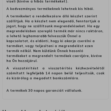
viseli (kivéve a hibás termékeket).
A kedvezményes termékeknek lehetnek kis hibái.
A termékeket a rendelkezésre álló készlet szerint
szállítjuk. Ha a készlet nem elegendő, fenntartjuk a
jogot, hogy ne szállítsunk megrendeléseket. Ha egy
megrendelésben szereplő termék már nincs raktáron,
a lehető leghamarabb felvesszük Önnel a
kapcsolatot, és eldönti, hogy ki akarja cserélni a
terméket, vagy teljesíteni a megrendelést ezen
termék nélkül. Nem küldünk Önnek hasonló
termékeket a megrendelt termékek cseréjére, kivéve
ha Ön hozzájárul.
A visszatérítést a visszatérítés kézhezvételétől
számított legfeljebb 14 napon belül teljesítsük, csak
és kizárólag a megadott bankszámlára.
A termékek 30 napos garanciát vállalunk.