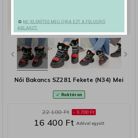
NE JELENÍTSE MEG ÚJRA EZT A FELUGRÓ
ABLAKOT.
Női Bakancs SZ281 Fekete (N34) Mei
Raktáron
check
22 100 Ft
- 5 700 Ft
16 400 Ft
Adóval együtt