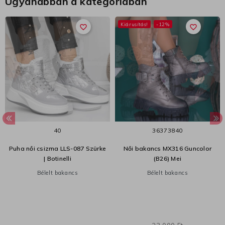
Ugyanabban a kategóriában
Kiárusítás!
-12%
favorite_border
favorite_border
40
36
37
38
40
Puha női csizma LLS-087 Szürke
Női bakancs MX316 Guncolor
| Botinelli
(B26) Mei
Bélelt bakancs
Bélelt bakancs