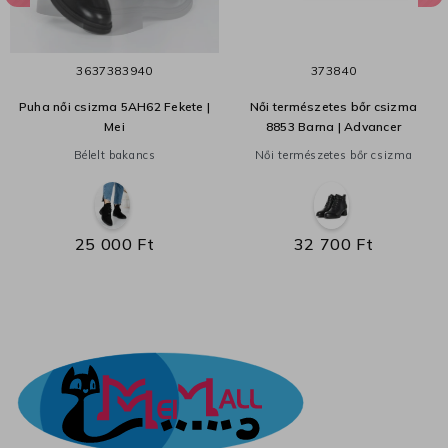
36
37
38
39
40
37
38
40
Puha női csizma 5AH62 Fekete |
Női természetes bőr csizma
Mei
8853 Barna | Advancer
Bélelt bakancs
Női természetes bőr csizma
25 000 Ft
32 700 Ft