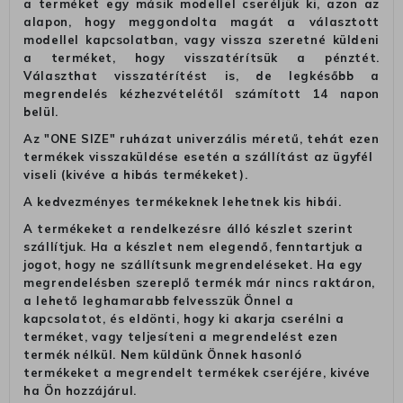
a terméket egy másik modellel cseréljük ki, azon az
alapon, hogy meggondolta magát a választott
modellel kapcsolatban, vagy vissza szeretné küldeni
a terméket, hogy visszatérítsük a pénztét.
Választhat visszatérítést is, de legkésőbb a
megrendelés kézhezvételétől számított 14 napon
belül.
Az "ONE SIZE" ruházat univerzális méretű, tehát ezen
termékek visszaküldése esetén a szállítást az ügyfél
viseli (kivéve a hibás termékeket).
A kedvezményes termékeknek lehetnek kis hibái.
A termékeket a rendelkezésre álló készlet szerint
szállítjuk. Ha a készlet nem elegendő, fenntartjuk a
jogot, hogy ne szállítsunk megrendeléseket. Ha egy
megrendelésben szereplő termék már nincs raktáron,
a lehető leghamarabb felvesszük Önnel a
kapcsolatot, és eldönti, hogy ki akarja cserélni a
terméket, vagy teljesíteni a megrendelést ezen
termék nélkül. Nem küldünk Önnek hasonló
termékeket a megrendelt termékek cseréjére, kivéve
ha Ön hozzájárul.