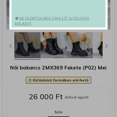
NE JELENÍTSE MEG ÚJRA EZT A FELUGRÓ
ABLAKOT.
Női bakancs 2MX369 Fekete (P02) Mei
Különböző formában elérhető
error_outline
26 000 Ft
Adóval együtt
Szín