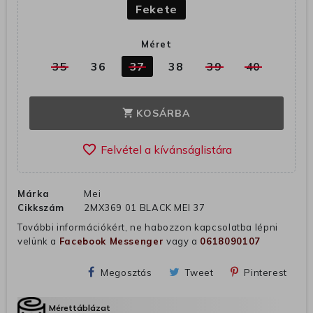
Fekete
Méret
35
36
37
38
39
40
KOSÁRBA
shopping_cart
favorite_border
Márka
Mei
Cikkszám
2MX369 01 BLACK MEI 37
További információkért, ne habozzon kapcsolatba lépni
velünk a
Facebook Messenger
vagy a
0618090107
Megosztás
Tweet
Pinterest
Mérettáblázat