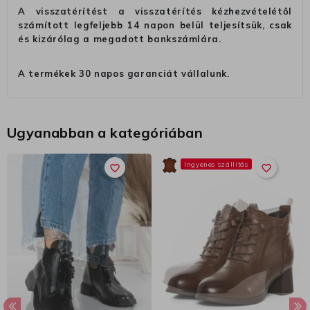
A visszatérítést a visszatérítés kézhezvételétől
számított legfeljebb 14 napon belül teljesítsük, csak
és kizárólag a megadott bankszámlára.
A termékek 30 napos garanciát vállalunk.
Ugyanabban a kategóriában
Ingyenes szállítás
favorite_border
favorite_border