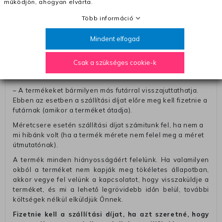
értéke eltér 0 FT-tól, nem fogadunk el. A futárnak átadott
működjön, ahogyan elvárta.
csomagba kérjük, hogy a visszaküldés könnyebb
Több információ
azonosítása érdekében tegyen egy megjegyzést, amelyre
felírja telefonszámát/rendelési számát. Az eljárás
Mindent elfogad
egyszerűsítése érdekében kérjük, hogy erre a jegyre írja
rá a számla IBAN-számát és a számlatulajdonos nevét.
Csak a szükséges cookie-k
– Ha vissza akarja küldeni a termékeket a futárunkkal, a díj
2290 Ft, amelyet hozzáadunk a visszatérítő számlához.
– A termékeket bármilyen más futárral visszajuttathatja.
Ebben az esetben a szállítási díjat előre meg kell fizetnie a
futárnak (amikor a terméket átadja).
Méretcsere esetén szállítási díjat számitunk fel, ha nem a
mi hibánk volt (ha a termék mérete nem felel meg a méret
útmutatónak).
A termék minden hiányosságáért felelünk. Ha valamilyen
okból a terméket nem kapják meg tökéletes állapotban,
akkor vegye fel velünk a kapcsolatot, hogy visszaküldje a
terméket, és mi a lehető legrövidebb időn belül, további
költségek nélkül elküldjük Önnek.
Fizetnie kell a szállítási díjat, ha azt szeretné, hogy