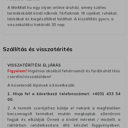
A MeiMall.hu egy olyan online áruház, amely széles
termékskálát kínál nőknek, férfiaknak. Itt cipőket, ruhákat,
táskákat és kiegészítőket találhat. A kiszállítás gyors, a
visszaküldési határidő 30 nap.
Szállítás és visszatérités
VISSZATÉRÍTÉSI ELJÁRÁS
Figyelem!
Higiéniai okokból fehérneműt és fürdőruhát tilos
cserélni/visszaküldeni!
A követendő lépések a következők:
1. Hívja fel a következő telefonszámot:
+4031 433 54
00
.
2. A termék cseréjéhez küldje el nekünk a megfelelően
becsomagolt terméket, miután megkaptuk, ellenőrizni
fogjuk és elküldjük Önnek a kívánt méretet / modellt, a
raktárban rendelkezésre álló készlet függvényében.