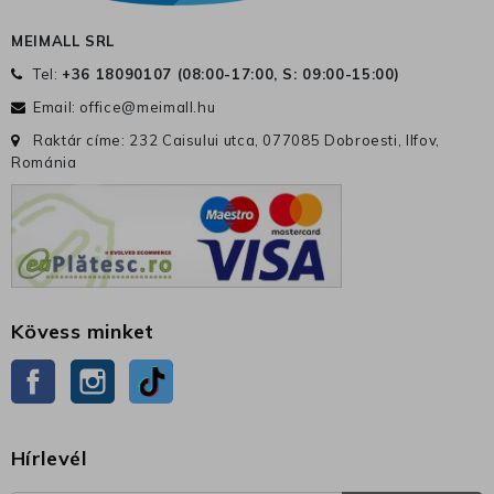
MEIMALL SRL
Tel:
+36 18090107 (
08:00-17:00, S: 09:00-15:00
)
Email:
office@meimall.hu
Raktár címe: 232 Caisului utca, 077085 Dobroesti, Ilfov,
Románia
Kövess minket
Facebook
Instagram
TikTok
Hírlevél