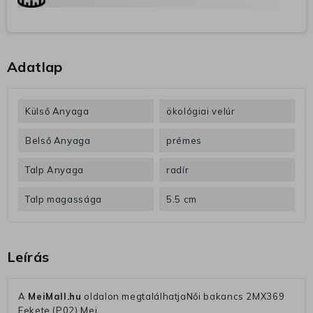
Adatlap
Külső Anyaga
ökológiai velúr
Belső Anyaga
prémes
Talp Anyaga
radír
Talp magassága
5.5 cm
Leírás
A
MeiMall.hu
oldalon megtalálhatjaNői bakancs 2MX369
Fekete (P02) Mei