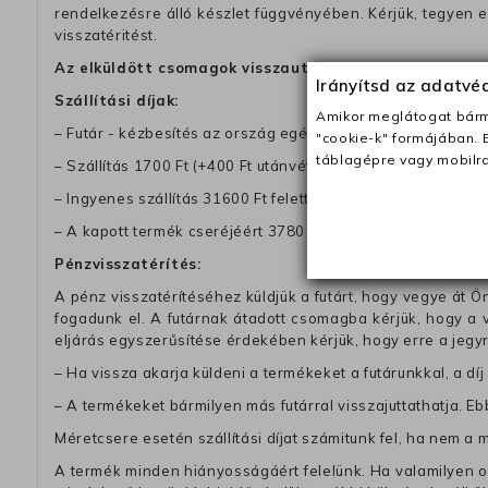
rendelkezésre álló készlet függvényében. Kérjük, tegyen
visszatéritést.
Az elküldött csomagok visszautasításra kerülnek, ha 
Irányítsd az adatv
Szállítási díjak:
Amikor meglátogat bárme
– Futár - kézbesítés az ország egész területén, 2-3 munk
"cookie-k" formájában. 
táblagépre vagy mobilra
– Szállítás 1700 Ft (+400 Ft utánvéttel)
– Ingyenes szállítás 31600 Ft feletti megrendeléseknél (+40
– A kapott termék cseréjéért 3780 Ft szállítási díjat számolu
Pénzvisszatérítés:
A pénz visszatérítéséhez küldjük a futárt, hogy vegye át Ön
fogadunk el. A futárnak átadott csomagba kérjük, hogy a
eljárás egyszerűsítése érdekében kérjük, hogy erre a jegy
– Ha vissza akarja küldeni a termékeket a futárunkkal, a dí
– A termékeket bármilyen más futárral visszajuttathatja. Ebb
Méretcsere esetén szállítási díjat számitunk fel, ha nem a 
A termék minden hiányosságáért felelünk. Ha valamilyen ok