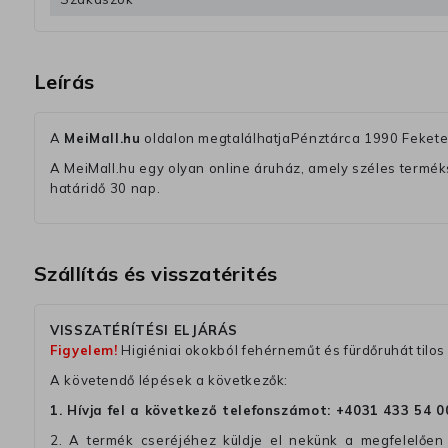
Leírás
A
MeiMall.hu
oldalon megtalálhatjaPénztárca 1990 Fekete-
A MeiMall.hu egy olyan online áruház, amely széles termékská
határidő 30 nap.
Szállítás és visszatérités
VISSZATÉRÍTÉSI ELJÁRÁS
Figyelem!
Higiéniai okokból fehérneműt és fürdőruhát tilos 
A követendő lépések a következők:
1. Hívja fel a következő telefonszámot:
+4031 433 54 0
2. A termék cseréjéhez küldje el nekünk a megfelelően 