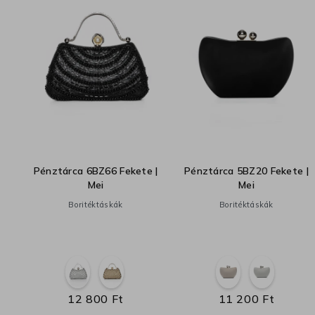
 |
Pénztárca 6BZ66 Fekete |
Pénztárca 5BZ20 Fekete |
Mei
Mei
Boritéktáskák
Boritéktáskák
2
12 800 Ft
11 200 Ft