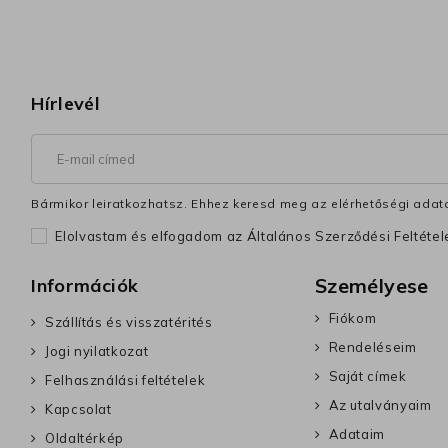
Hírlevél
Bármikor leiratkozhatsz. Ehhez keresd meg az elérhetőségi adata
Elolvastam és elfogadom az Általános Szerződési Feltéte
Személyese
Információk
Fiókom
Szállítás és visszatérités
Rendeléseim
Jogi nyilatkozat
Saját címek
Felhasználási feltételek
Az utalványaim
Kapcsolat
Adataim
Oldaltérkép