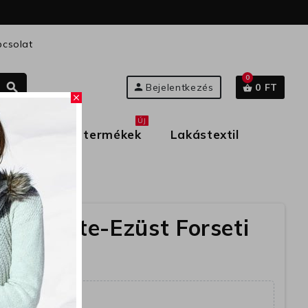
csolat
0
search
person
Bejelentkezés
0 FT
shopping_basket
close
ÚJ
rmekek
Új termékek
Lakástextil
90 Fekete-Ezüst Forseti