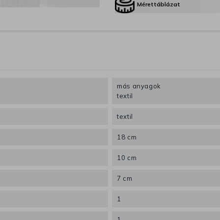
Mérettáblázat
más anyagok
textil
textil
18 cm
10 cm
7 cm
1
1