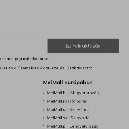
Feliraktozás
inkat a jogi nyilatkozatban.
leket és a Személyes Adatkezelési Szabályzatot
MeiMall Európában
MeiMall.hu | Magyarország
MeiMall.ro | Románia
MeiMall.si | Szlovénia
MeiMall.sk | Szlovákia
MeiMall.pl | Lengyelország