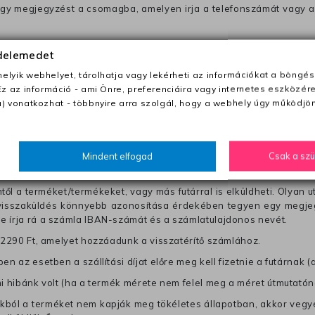
 egy megjegyzést a csomagba, amelyen irja a telefonszámát vagy a
ezeket nem megfelelő módon csomagolják !!
édelemedet
lyik webhelyet, tárolhatja vagy lekérheti az információkat a böngés
anapon belül a megrendelés e-mailben / sms-ben történő megerősít
Ez az információ - ami Önre, preferenciáira vagy internetes eszközér
) vonatkozhat - többnyire arra szolgál, hogy a webhely úgy működjön
0 Ft utánvétte)
nk fel (oda -vissza út)
Mindent elfogad
Csak a sz
től a terméket/termékeket, vagy más futárral is elküldheti. Olyan u
 visszaküldés könnyebb azonosítása érdekében tegyen egy megjegy
re írja rá a számla IBAN-számát és a számlatulajdonos nevét.
j 2290 Ft, amelyet hozzáadunk a visszatérítő számlához.
en az esetben a szállítási díjat előre meg kell fizetnie a futárnak (
mi hibánk volt (ha a termék mérete nem felel meg a méret útmutatón
ból a terméket nem kapják meg tökéletes állapotban, akkor vegye 