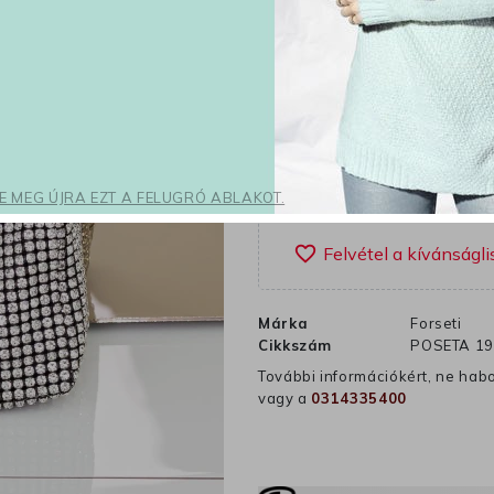
10 098 Ft
Adóval 
A különleges 
5
napo
K
shopping_cart
SE MEG ÚJRA EZT A FELUGRÓ ABLAKOT.
favorite_border
Márka
Forseti
Cikkszám
POSETA 19
További információkért, ne hab
vagy a
0314335400