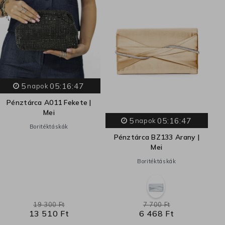
5
05:16:47
napok
Pénztárca A011 Fekete |
Mei
5
05:16:47
napok
Boritéktáskák
Pénztárca BZ133 Arany |
Mei
Boritéktáskák
19 300 Ft
7 700 Ft
13 510 Ft
6 468 Ft