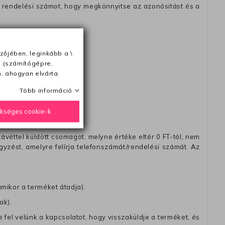
 rendelési számot, hogy megkönnyitse az azonósitást és a
zőjében, leginkább a \
ésétől számítva
e (számítógépre,
, ahogyan elvárta.
Több információ
ükséges cookie-k
távéttel küldött csomagot, melyne értéke eltér 0 FT-tól, nem
zést, amelyre felírja telefonszámát/rendelési számát. Az
amikor a terméket átadja).
ak).
fel velünk a kapcsolatot, hogy visszaküldje a terméket, és