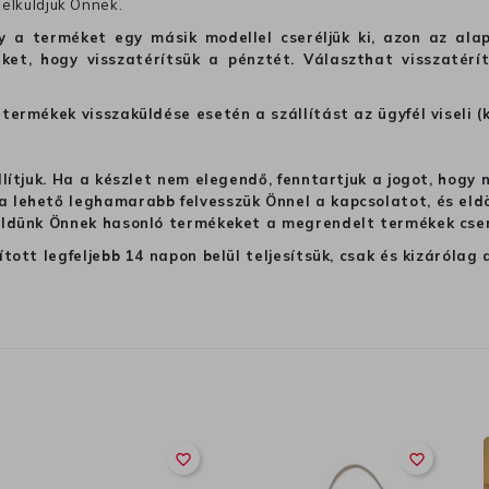
 elküldjük Önnek.
hogy a terméket egy másik modellel cseréljük ki, azon az 
ket, hogy visszatérítsük a pénztét. Választhat visszatérí
termékek visszaküldése esetén a szállítást az ügyfél viseli (
llítjuk. Ha a készlet nem elegendő, fenntartjuk a jogot, hogy
 lehető leghamarabb felvesszük Önnel a kapcsolatot, és eldön
üldünk Önnek hasonló termékeket a megrendelt termékek cseré
ított legfeljebb 14 napon belül teljesítsük, csak és kizáról
favorite_border
favorite_border