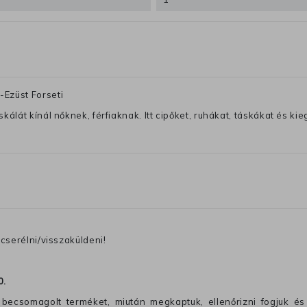
Ezüst Forseti
lát kínál nőknek, férfiaknak. Itt cipőket, ruhákat, táskákat és kiegé
cserélni/visszaküldeni!
0
.
becsomagolt terméket, miután megkaptuk, ellenőrizni fogjuk és 