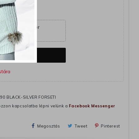
együtt
ajánlat véget ér
05:16:47
k
OSÁRBA
90 BLACK-SILVER FORSETI
ozzon kapcsolatba lépni velünk a
Facebook Messenger
Megosztás
Tweet
Pinterest