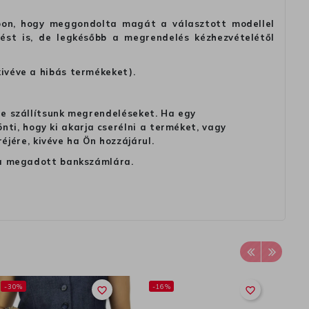
alapon, hogy meggondolta magát a választott modellel
tést is, de legkésőbb a megrendelés kézhezvételétől
kivéve a hibás termékeket).
 ne szállítsunk megrendeléseket. Ha egy
ti, hogy ki akarja cserélni a terméket, vagy
jére, kivéve ha Ön hozzájárul.
ag a megadott bankszámlára.
-30%
-16%
-
favorite_border
favorite_border