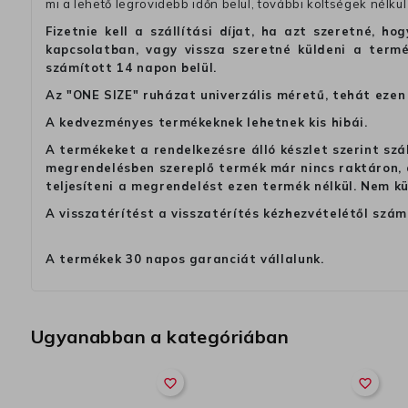
mi a lehető legrövidebb időn belül, további költségek nélkül
Fizetnie kell a szállítási díjat, ha azt szeretné, 
kapcsolatban, vagy vissza szeretné küldeni a termé
számított 14 napon belül.
Az "ONE SIZE" ruházat univerzális méretű, tehát ezen 
A kedvezményes termékeknek lehetnek kis hibái.
A termékeket a rendelkezésre álló készlet szerint szá
megrendelésben szereplő termék már nincs raktáron, a
teljesíteni a megrendelést ezen termék nélkül. Nem k
A visszatérítést a visszatérítés kézhezvételétől szám
A termékek 30 napos garanciát vállalunk.
Ugyanabban a kategóriában
favorite_border
favorite_border