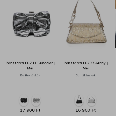
Pénztárca 6BZ11 Guncolor |
Pénztárca 6BZ27 Arany |
Mei
Mei
Boritéktáskák
Boritéktáskák
17 900 Ft
16 900 Ft