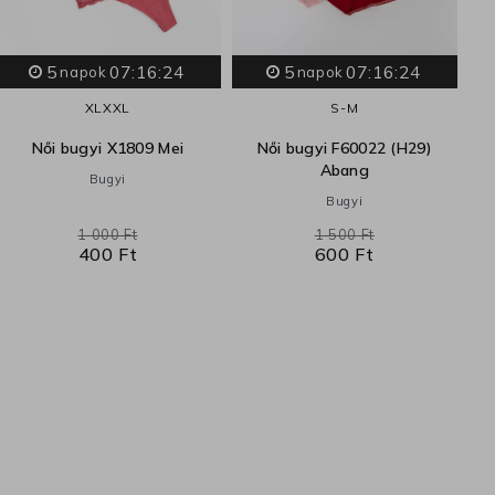
5
07:16:23
5
07:16:23
napok
napok
XL
XXL
S-M
Női bugyi X1809 Mei
Női bugyi F60022 (H29)
Abang
Bugyi
Bugyi
1 000 Ft
1 500 Ft
400 Ft
600 Ft