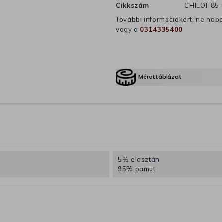
Cikkszám
CHILOT 85
További információkért, ne hab
vagy a
0314335400
Mérettáblázat
5% elasztán
95% pamut