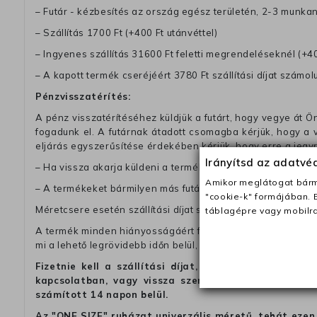
– Futár - kézbesítés az ország egész területén, 2-3 munk
– Szállítás 1700 Ft (+400 Ft utánvéttel)
– Ingyenes szállítás 31600 Ft feletti megrendeléseknél (+40
– A kapott termék cseréjéért 3780 Ft szállítási díjat számolu
Pénzvisszatérítés:
A pénz visszatérítéséhez küldjük a futárt, hogy vegye át Ön
fogadunk el. A futárnak átadott csomagba kérjük, hogy a
eljárás egyszerűsítése érdekében kérjük, hogy erre a jegy
Irányítsd az adatv
– Ha vissza akarja küldeni a termékeket a futárunkkal, a dí
Amikor meglátogat bárme
– A termékeket bármilyen más futárral visszajuttathatja. Ebb
"cookie-k" formájában. 
Méretcsere esetén szállítási díjat számitunk fel, ha nem a 
táblagépre vagy mobilra
A termék minden hiányosságáért felelünk. Ha valamilyen ok
mi a lehető legrövidebb időn belül, további költségek nélkül
Fizetnie kell a szállítási díjat, ha azt szeretné, 
kapcsolatban, vagy vissza szeretné küldeni a termé
számított 14 napon belül.
Az "ONE SIZE" ruházat univerzális méretű, tehát ezen 