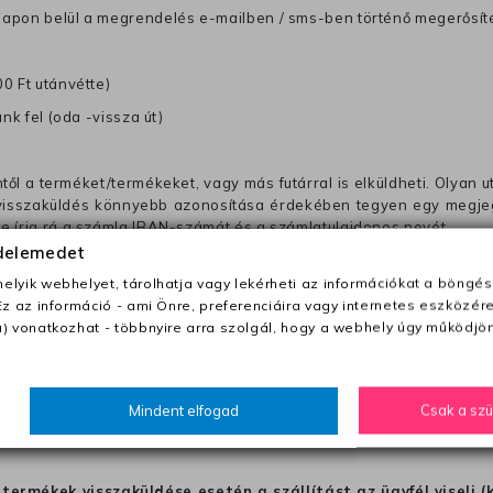
anapon belül a megrendelés e-mailben / sms-ben történő megerősít
0 Ft utánvétte)
nk fel (oda -vissza út)
től a terméket/termékeket, vagy más futárral is elküldheti. Olyan u
 visszaküldés könnyebb azonosítása érdekében tegyen egy megjegy
re írja rá a számla IBAN-számát és a számlatulajdonos nevét.
édelemedet
j 2290 Ft, amelyet hozzáadunk a visszatérítő számlához.
lyik webhelyet, tárolhatja vagy lekérheti az információkat a böngés
en az esetben a szállítási díjat előre meg kell fizetnie a futárnak (
Ez az információ - ami Önre, preferenciáira vagy internetes eszközér
mi hibánk volt (ha a termék mérete nem felel meg a méret útmutatón
) vonatkozhat - többnyire arra szolgál, hogy a webhely úgy működjön
ból a terméket nem kapják meg tökéletes állapotban, akkor vegye 
 elküldjük Önnek.
Mindent elfogad
Csak a sz
hogy a terméket egy másik modellel cseréljük ki, azon az 
ket, hogy visszatérítsük a pénztét. Választhat visszatérí
termékek visszaküldése esetén a szállítást az ügyfél viseli (