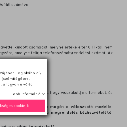
ésétől számítva
távéttel küldött csomagot, melyne értéke eltér 0 FT-tól, nem
zést, amelyre felírja telefonszámát/rendelési számát. Az
zőjében, leginkább a \
amikor a terméket átadja).
e (számítógépre,
ak).
, ahogyan elvárta.
fel velünk a kapcsolatot, hogy visszaküldje a terméket, és
Több információ
ükséges cookie-k
alapon, hogy meggondolta magát a választott modellel
tést is, de legkésőbb a megrendelés kézhezvételétől
kivéve a hibás termékeket).