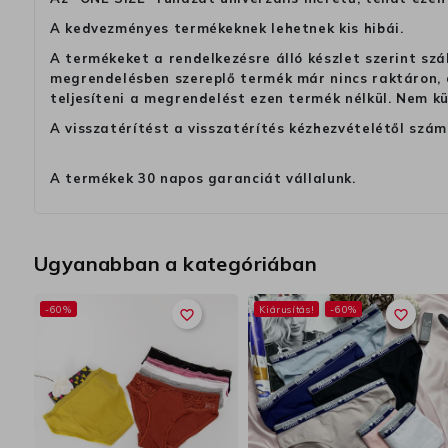
A kedvezményes termékeknek lehetnek kis hibái.
A termékeket a rendelkezésre álló készlet szerint szá
megrendelésben szereplő termék már nincs raktáron, a
teljesíteni a megrendelést ezen termék nélkül. Nem k
A visszatérítést a visszatérítés kézhezvételétől szám
A termékek 30 napos garanciát vállalunk.
Ugyanabban a kategóriában
-60%
Kiárusítás!
-60%
favorite_border
favorite_border