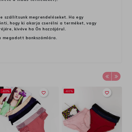
 ne szállítsunk megrendeléseket. Ha egy
ti, hogy ki akarja cserélni a terméket, vagy
jére, kivéve ha Ön hozzájárul.
ag a megadott bankszámlára.
-60%
-60%
-
favorite_border
favorite_border