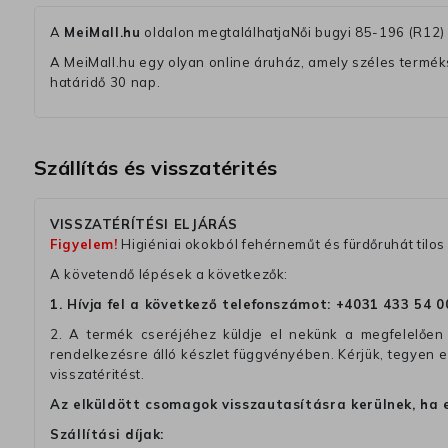
A
MeiMall.hu
oldalon megtalálhatjaNői bugyi 85-196 (R12
A MeiMall.hu egy olyan online áruház, amely széles termékská
határidő 30 nap.
Szállítás és visszatérités
VISSZATÉRÍTÉSI ELJÁRÁS
Figyelem!
Higiéniai okokból fehérneműt és fürdőruhát tilos 
A követendő lépések a következők:
1. Hívja fel a következő telefonszámot:
+4031 433 54 0
2. A termék cseréjéhez küldje el nekünk a megfelelően 
rendelkezésre álló készlet függvényében. Kérjük, tegyen
visszatéritést.
Az elküldött csomagok visszautasításra kerülnek, ha 
Szállítási díjak: