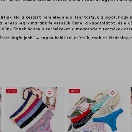
llítjuk. Ha a készlet nem elegendő, fenntartjuk a jogot, hogy
 lehető leghamarabb felvesszük Önnel a kapcsolatot, és eldön
üldünk Önnek hasonló termékeket a megrendelt termékek cseré
ított legfeljebb 14 napon belül teljesítsük, csak és kizáról
-60%
-60%
favorite_border
favorite_border