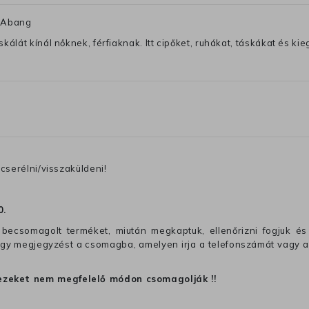
) Abang
lát kínál nőknek, férfiaknak. Itt cipőket, ruhákat, táskákat és kiegé
cserélni/visszaküldeni!
0
.
becsomagolt terméket, miután megkaptuk, ellenőrizni fogjuk és 
 egy megjegyzést a csomagba, amelyen irja a telefonszámát vagy a
ezeket nem megfelelő módon csomagolják !!