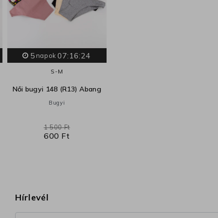
5
07:16:23
napok
S-M
Női bugyi 148 (R13) Abang
Bugyi
1 500 Ft
600 Ft
Hírlevél