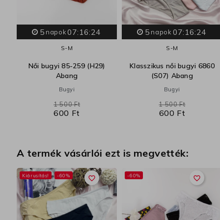
5
07:16:23
5
07:16:23
napok
napok
S-M
S-M
Női bugyi 85-259 (H29)
Klasszikus női bugyi 6860
Abang
(S07) Abang
Bugyi
Bugyi
1 500 Ft
1 500 Ft
600 Ft
600 Ft
A termék vásárlói ezt is megvették:
Kiárusítás!
-60%
-60%
favorite_border
favorite_border