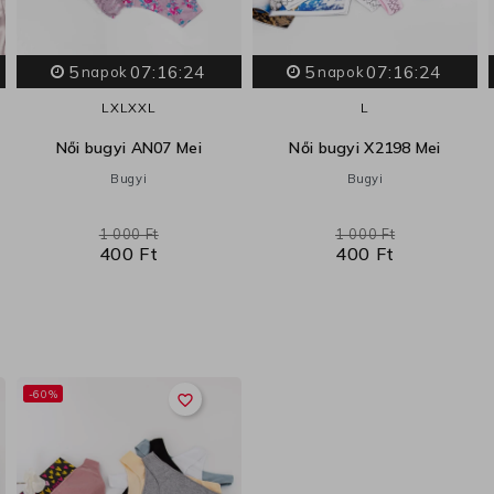
5
07:16:23
5
07:16:23
napok
napok
L
XL
XXL
L
Női bugyi AN07 Mei
Női bugyi X2198 Mei
Bugyi
Bugyi
1 000 Ft
1 000 Ft
400 Ft
400 Ft
-60%
favorite_border