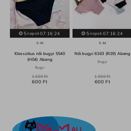
5
07:16:23
5
07:16:23
napok
napok
S-M
S-M
Klasszikus női bugyi 5540
Női bugyi 6163 (R19) Abang
(H04) Abang
Bugyi
Bugyi
1 500 Ft
1 500 Ft
600 Ft
600 Ft