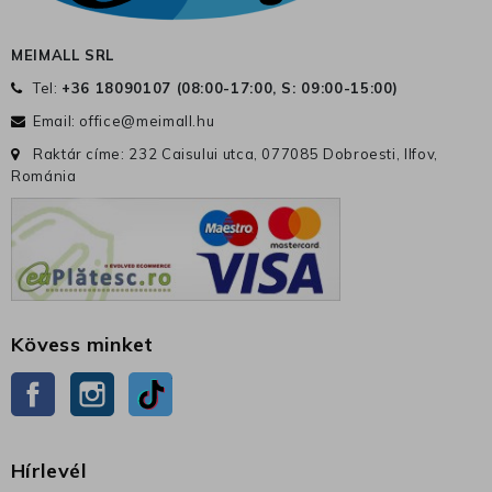
MEIMALL SRL
Tel:
+36 18090107 (
08:00-17:00, S: 09:00-15:00
)
Email:
office@meimall.hu
Raktár címe: 232 Caisului utca, 077085 Dobroesti, Ilfov,
Románia
Kövess minket
Facebook
Instagram
TikTok
Hírlevél