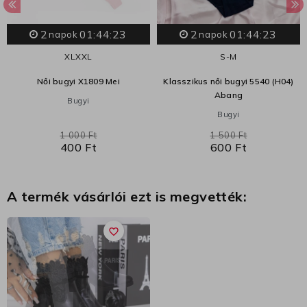
2
01:44:23
2
01:44:23
napok
napok
XL
XXL
S-M
Női bugyi X1809 Mei
Klasszikus női bugyi 5540 (H04)
Abang
Bugyi
Bugyi
1 000 Ft
1 500 Ft
400 Ft
600 Ft
A termék vásárlói ezt is megvették:
favorite_border