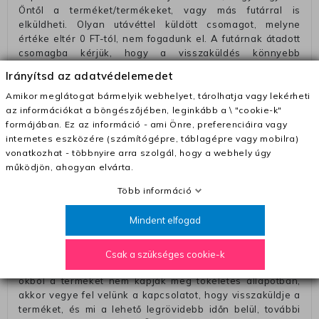
Öntől a terméket/termékeket, vagy más futárral is
elküldheti. Olyan utávéttel küldött csomagot, melyne
értéke eltér 0 FT-tól, nem fogadunk el. A futárnak átadott
csomagba kérjük, hogy a visszaküldés könnyebb
azonosítása érdekében tegyen egy megjegyzést, amelyre
Irányítsd az adatvédelemedet
felírja telefonszámát/rendelési számát. Az eljárás
egyszerűsítése érdekében kérjük, hogy erre a jegyre írja
Amikor meglátogat bármelyik webhelyet, tárolhatja vagy lekérheti
rá a számla IBAN-számát és a számlatulajdonos nevét.
az információkat a böngészőjében, leginkább a \ "cookie-k"
formájában. Ez az információ - ami Önre, preferenciáira vagy
– Ha vissza akarja küldeni a termékeket a futárunkkal, a díj
internetes eszközére (számítógépre, táblagépre vagy mobilra)
2290 Ft, amelyet hozzáadunk a visszatérítő számlához.
vonatkozhat - többnyire arra szolgál, hogy a webhely úgy
– A termékeket bármilyen más futárral visszajuttathatja.
működjön, ahogyan elvárta.
Ebben az esetben a szállítási díjat előre meg kell fizetnie a
Több információ
futárnak (amikor a terméket átadja).
Méretcsere esetén szállítási díjat számitunk fel, ha nem a
Mindent elfogad
mi hibánk volt (ha a termék mérete nem felel meg a méret
útmutatónak).
Csak a szükséges cookie-k
A termék minden hiányosságáért felelünk. Ha valamilyen
okból a terméket nem kapják meg tökéletes állapotban,
akkor vegye fel velünk a kapcsolatot, hogy visszaküldje a
terméket, és mi a lehető legrövidebb időn belül, további