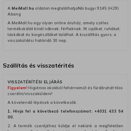
A
MeiMall.hu
oldalon megtalálhatjaNői bugyi 9145 (H29)
Abang
A MeiMall.hu egy olyan online áruház, amely széles
termékskálát kínál nőknek, férfiaknak. Itt cipőket, ruhákat,
táskákat és kiegészítőket találhat. A kiszállítás gyors, a
visszaküldési határidő 30 nap.
Szállítás és visszatérités
VISSZATÉRÍTÉSI ELJÁRÁS
Figyelem!
Higiéniai okokból fehérneműt és fürdőruhát tilos
cserélni/visszaküldeni!
A követendő lépések a következők:
1. Hívja fel a következő telefonszámot:
+4031 433 54
00
.
2. A termék cseréjéhez küldje el nekünk a megfelelően