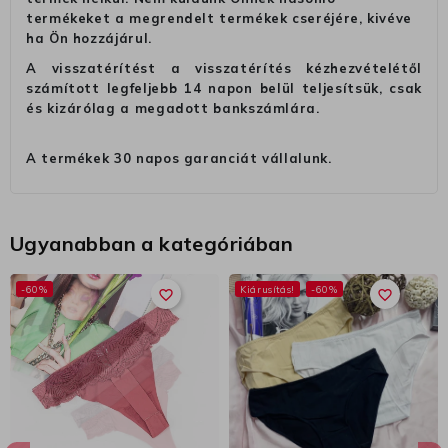
termékeket a megrendelt termékek cseréjére, kivéve
ha Ön hozzájárul.
A visszatérítést a visszatérítés kézhezvételétől
számított legfeljebb 14 napon belül teljesítsük, csak
és kizárólag a megadott bankszámlára.
A termékek 30 napos garanciát vállalunk.
Ugyanabban a kategóriában
-60%
Kiárusítás!
-60%
favorite_border
favorite_border