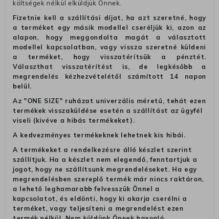
költségek nélkül elküldjük Önnek.
Fizetnie kell a szállítási díjat, ha azt szeretné, hogy
a terméket egy másik modellel cseréljük ki, azon az
alapon, hogy meggondolta magát a választott
modellel kapcsolatban, vagy vissza szeretné küldeni
a terméket, hogy visszatérítsük a pénztét.
Választhat visszatérítést is, de legkésőbb a
megrendelés kézhezvételétől számított 14 napon
belül.
Az "ONE SIZE" ruházat univerzális méretű, tehát ezen
termékek visszaküldése esetén a szállítást az ügyfél
viseli (kivéve a hibás termékeket).
A kedvezményes termékeknek lehetnek kis hibái.
A termékeket a rendelkezésre álló készlet szerint
szállítjuk. Ha a készlet nem elegendő, fenntartjuk a
jogot, hogy ne szállítsunk megrendeléseket. Ha egy
megrendelésben szereplő termék már nincs raktáron,
a lehető leghamarabb felvesszük Önnel a
kapcsolatot, és eldönti, hogy ki akarja cserélni a
terméket, vagy teljesíteni a megrendelést ezen
termék nélkül. Nem küldünk Önnek hasonló