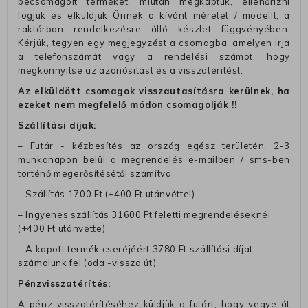
becsomagolt terméket, miután megkaptuk, ellenőrizni
fogjuk és elküldjük Önnek a kívánt méretet / modellt, a
raktárban rendelkezésre álló készlet függvényében.
Kérjük, tegyen egy megjegyzést a csomagba, amelyen irja
a telefonszámát vagy a rendelési számot, hogy
megkönnyitse az azonósitást és a visszatéritést.
Az elküldött csomagok visszautasításra kerülnek, ha
ezeket nem megfelelő módon csomagolják !!
Szállítási díjak:
– Futár - kézbesítés az ország egész területén, 2-3
munkanapon belül a megrendelés e-mailben / sms-ben
történő megerősítésétől számítva
– Szállítás 1700 Ft (+400 Ft utánvéttel)
– Ingyenes szállítás 31600 Ft feletti megrendeléseknél
(+400 Ft utánvétte)
– A kapott termék cseréjéért 3780 Ft szállítási díjat
számolunk fel (oda -vissza út)
Pénzvisszatérítés:
A pénz visszatérítéséhez küldjük a futárt, hogy vegye át