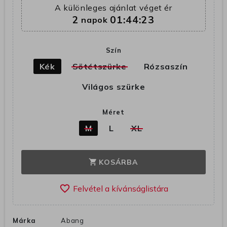
A különleges ajánlat véget ér
2
01:44:23
napok
Szín
Kék
Sötétszürke
Rózsaszín
Világos szürke
Méret
M
L
XL
KOSÁRBA
shopping_cart
favorite_border
Márka
Abang