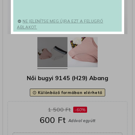
NE JELENÍTSE MEG ÚJRA EZT A FELUGRÓ
ABLAKOT.
Női bugyi 9145 (H29) Abang
Különböző formában elérhető
error_outline
1 500 Ft
-60%
600 Ft
Adóval együtt