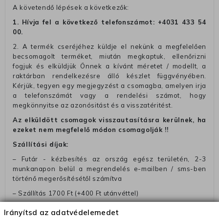
A követendő lépések a következők:
1. Hívja fel a következő telefonszámot:
+4031 433 54
00
.
2. A termék cseréjéhez küldje el nekünk a megfelelően
becsomagolt terméket, miután megkaptuk, ellenőrizni
fogjuk és elküldjük Önnek a kívánt méretet / modellt, a
raktárban rendelkezésre álló készlet függvényében.
Kérjük, tegyen egy megjegyzést a csomagba, amelyen irja
a telefonszámát vagy a rendelési számot, hogy
megkönnyitse az azonósitást és a visszatéritést.
Az elküldött csomagok visszautasításra kerülnek, ha
ezeket nem megfelelő módon csomagolják !!
Szállítási díjak:
– Futár - kézbesítés az ország egész területén, 2-3
munkanapon belül a megrendelés e-mailben / sms-ben
történő megerősítésétől számítva
– Szállítás 1700 Ft (+400 Ft utánvéttel)
– Ingyenes szállítás 31600 Ft feletti megrendeléseknél
Irányítsd az adatvédelemedet
(+400 Ft utánvétte)