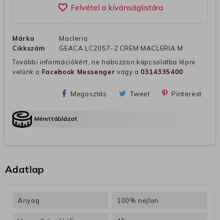
favorite_border
Márka
Macleria
Cikkszám
GEACA LC2057-2 CREM MACLERIA M
További információkért, ne habozzon kapcsolatba lépni
velünk a
Facebook Messenger
vagy a
0314335400
Megosztás
Tweet
Pinterest
Mérettáblázat
Adatlap
Anyag
100% nejlon