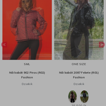
S
M
L
ONE SIZE
Női kabát 902 Piros (R02)
Női kabát 2087 Fekete (R01)
Fashion
Fashion
Dzsekik
Dzsekik
35 500 Ft