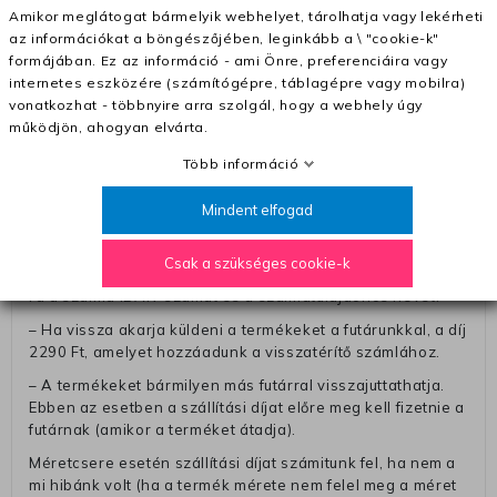
Amikor meglátogat bármelyik webhelyet, tárolhatja vagy lekérheti
– A kapott termék cseréjéért 3780 Ft szállítási díjat
az információkat a böngészőjében, leginkább a \ "cookie-k"
számolunk fel (oda -vissza út)
formájában. Ez az információ - ami Önre, preferenciáira vagy
internetes eszközére (számítógépre, táblagépre vagy mobilra)
Pénzvisszatérítés:
vonatkozhat - többnyire arra szolgál, hogy a webhely úgy
A pénz visszatérítéséhez küldjük a futárt, hogy vegye át
működjön, ahogyan elvárta.
Öntől a terméket/termékeket, vagy más futárral is
elküldheti. Olyan utávéttel küldött csomagot, melyne
Több információ
értéke eltér 0 FT-tól, nem fogadunk el. A futárnak átadott
csomagba kérjük, hogy a visszaküldés könnyebb
Mindent elfogad
azonosítása érdekében tegyen egy megjegyzést, amelyre
felírja telefonszámát/rendelési számát. Az eljárás
Csak a szükséges cookie-k
egyszerűsítése érdekében kérjük, hogy erre a jegyre írja
rá a számla IBAN-számát és a számlatulajdonos nevét.
– Ha vissza akarja küldeni a termékeket a futárunkkal, a díj
2290 Ft, amelyet hozzáadunk a visszatérítő számlához.
– A termékeket bármilyen más futárral visszajuttathatja.
Ebben az esetben a szállítási díjat előre meg kell fizetnie a
futárnak (amikor a terméket átadja).
Méretcsere esetén szállítási díjat számitunk fel, ha nem a
mi hibánk volt (ha a termék mérete nem felel meg a méret