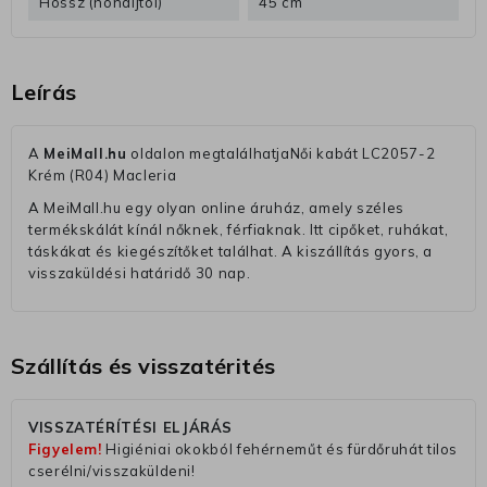
Hossz (hónaljtól)
45 cm
Leírás
A
MeiMall.hu
oldalon megtalálhatjaNői kabát LC2057-2
Krém (R04) Macleria
A MeiMall.hu egy olyan online áruház, amely széles
termékskálát kínál nőknek, férfiaknak. Itt cipőket, ruhákat,
táskákat és kiegészítőket találhat. A kiszállítás gyors, a
visszaküldési határidő 30 nap.
Szállítás és visszatérités
VISSZATÉRÍTÉSI ELJÁRÁS
Figyelem!
Higiéniai okokból fehérneműt és fürdőruhát tilos
cserélni/visszaküldeni!