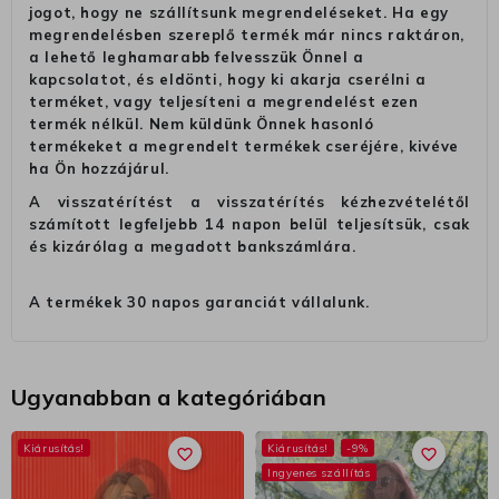
jogot, hogy ne szállítsunk megrendeléseket. Ha egy
megrendelésben szereplő termék már nincs raktáron,
a lehető leghamarabb felvesszük Önnel a
kapcsolatot, és eldönti, hogy ki akarja cserélni a
terméket, vagy teljesíteni a megrendelést ezen
termék nélkül. Nem küldünk Önnek hasonló
termékeket a megrendelt termékek cseréjére, kivéve
ha Ön hozzájárul.
A visszatérítést a visszatérítés kézhezvételétől
számított legfeljebb 14 napon belül teljesítsük, csak
és kizárólag a megadott bankszámlára.
A termékek 30 napos garanciát vállalunk.
Ugyanabban a kategóriában
Kiárusítás!
Kiárusítás!
-9%
favorite_border
favorite_border
Ingyenes szállítás