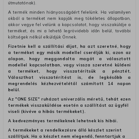
útmutatónak).
A termék minden hiányosságáért felelünk. Ha valamilyen
okból a terméket nem kapják meg tökéletes állapotban,
akkor vegye fel velünk a kapcsolatot, hogy visszaküldje a
terméket, és mi a lehető legrövidebb időn belül, további
költségek nélkül elküldjük Önnek.
Fizetnie kell a szállítási díjat, ha azt szeretné, hogy
a terméket egy másik modellel cseréljük ki, azon az
alapon, hogy meggondolta magát a választott
modellel kapcsolatban, vagy vissza szeretné küldeni
a terméket, hogy visszatérítsük a pénztét.
Választhat visszatérítést is, de legkésőbb a
megrendelés kézhezvételétől számított 14 napon
belül.
Az "ONE SIZE" ruházat univerzális méretű, tehát ezen
termékek visszaküldése esetén a szállítást az ügyfél
viseli (kivéve a hibás termékeket).
A kedvezményes termékeknek lehetnek kis hibái.
A termékeket a rendelkezésre álló készlet szerint
szállítjuk. Ha a készlet nem elegendő, fenntartjuk a