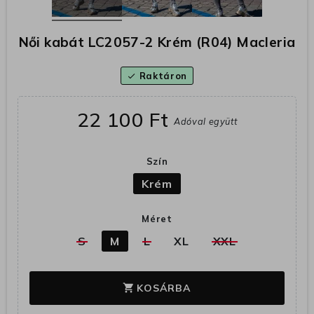
Női kabát LC2057-2 Krém (R04) Macleria
Raktáron
check
22 100 Ft
Adóval együtt
Szín
Krém
Méret
S
M
L
XL
XXL
KOSÁRBA
shopping_cart