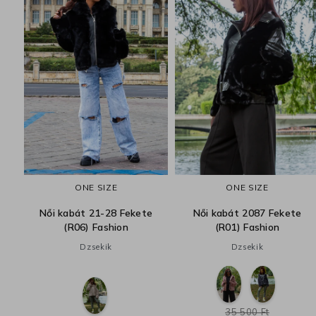
00)
ONE SIZE
ONE SIZE
Női kabát 21-28 Fekete
Női kabát 2087 Fekete
(R06) Fashion
(R01) Fashion
Dzsekik
Dzsekik
35 500 Ft