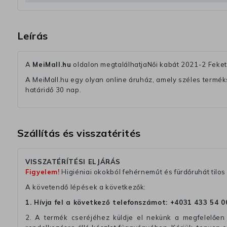
Leírás
A
MeiMall.hu
oldalon megtalálhatjaNői kabát 2021-2 Feket
A MeiMall.hu egy olyan online áruház, amely széles termékská
határidő 30 nap.
Szállítás és visszatérités
VISSZATÉRÍTÉSI ELJÁRÁS
Figyelem!
Higiéniai okokból fehérneműt és fürdőruhát tilos 
A követendő lépések a következők:
1. Hívja fel a következő telefonszámot:
+4031 433 54 0
2. A termék cseréjéhez küldje el nekünk a megfelelően 