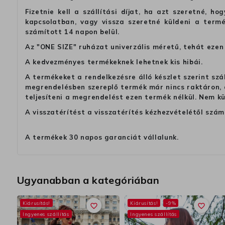
Fizetnie kell a szállítási díjat, ha azt szeretné, 
kapcsolatban, vagy vissza szeretné küldeni a termé
számított 14 napon belül.
Az "ONE SIZE" ruházat univerzális méretű, tehát ezen 
A kedvezményes termékeknek lehetnek kis hibái.
A termékeket a rendelkezésre álló készlet szerint szá
megrendelésben szereplő termék már nincs raktáron, a
teljesíteni a megrendelést ezen termék nélkül. Nem k
A visszatérítést a visszatérítés kézhezvételétől szám
A termékek 30 napos garanciát vállalunk.
Ugyanabban a kategóriában
Kiárusítás!
Kiárusítás!
-9%
favorite_border
favorite_border
Ingyenes szállítás
Ingyenes szállítás