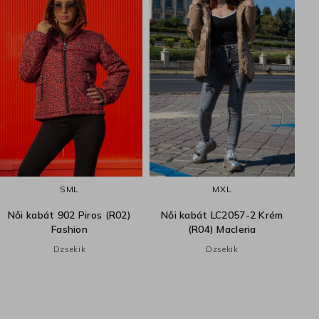
S
M
L
M
XL
Női kabát 902 Piros (R02)
Női kabát LC2057-2 Krém
Fashion
(R04) Macleria
Dzsekik
Dzsekik