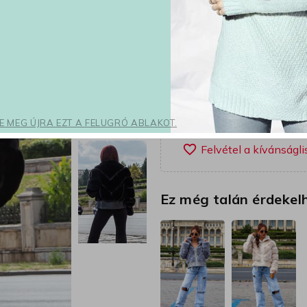
Fekete
Szín
ONE SIZ
Méret
K
shopping_cart
SE MEG ÚJRA EZT A FELUGRÓ ABLAKOT.
favorite_border
Ez még talán érdekel