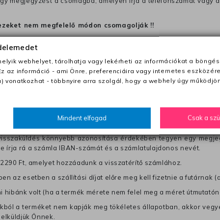
 egy megjegyzést a csomagba, amelyen irja a telefonszámát vagy a
ezeket nem megfelelő módon csomagolják !!
édelemedet
anapon belül a megrendelés e-mailben / sms-ben történő megerősít
lyik webhelyet, tárolhatja vagy lekérheti az információkat a böngés
Ez az információ - ami Önre, preferenciáira vagy internetes eszközér
) vonatkozhat - többnyire arra szolgál, hogy a webhely úgy működjön
0 Ft utánvétte)
nk fel (oda -vissza út)
Mindent elfogad
Csak a sz
től a terméket/termékeket, vagy más futárral is elküldheti. Olyan u
 visszaküldés könnyebb azonosítása érdekében tegyen egy megjegy
re írja rá a számla IBAN-számát és a számlatulajdonos nevét.
j 2290 Ft, amelyet hozzáadunk a visszatérítő számlához.
en az esetben a szállítási díjat előre meg kell fizetnie a futárnak (
mi hibánk volt (ha a termék mérete nem felel meg a méret útmutatón
ból a terméket nem kapják meg tökéletes állapotban, akkor vegye 
 elküldjük Önnek.