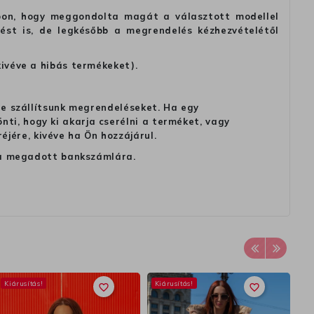
alapon, hogy meggondolta magát a választott modellel
tést is, de legkésőbb a megrendelés kézhezvételétől
kivéve a hibás termékeket).
 ne szállítsunk megrendeléseket. Ha egy
ti, hogy ki akarja cserélni a terméket, vagy
jére, kivéve ha Ön hozzájárul.
ag a megadott bankszámlára.
Kiárusítás!
Kiárusítás!
Ki
favorite_border
favorite_border
In