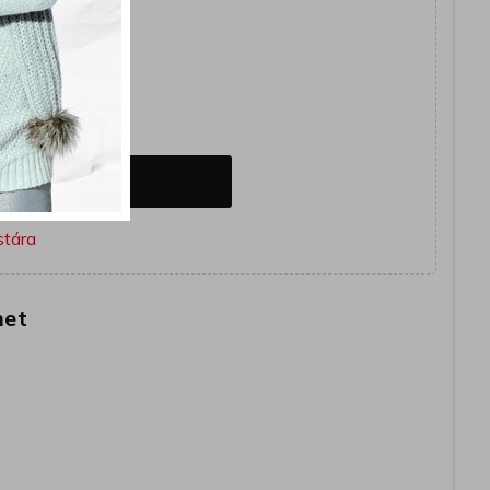
E
OSÁRBA
het