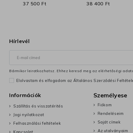
37 500 Ft
38 400 Ft
Hírlevél
Bármikor leiratkozhatsz. Ehhez keresd meg az elérhetőségi adata
Elolvastam és elfogadom az Általános Szerződési Feltéte
Személyese
Információk
Fiókom
Szállítás és visszatérités
Rendeléseim
Jogi nyilatkozat
Saját címek
Felhasználási feltételek
Az utalványaim
Kapcsolat