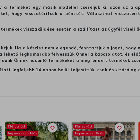
hogy a terméket egy másik modellel cseréljük ki, azon az 
ket, hogy visszatérítsük a pénztét. Választhat visszatérí
termékek visszaküldése esetén a szállítást az ügyfél viseli (
llítjuk. Ha a készlet nem elegendő, fenntartjuk a jogot, hogy
 lehető leghamarabb felvesszük Önnel a kapcsolatot, és eldön
üldünk Önnek hasonló termékeket a megrendelt termékek cseré
ított legfeljebb 14 napon belül teljesítsük, csak és kizáról
Kiárusítás!
Kiárusítás!
favorite_border
favorite_border
Ingyenes szállítás
Ingyenes szállítás