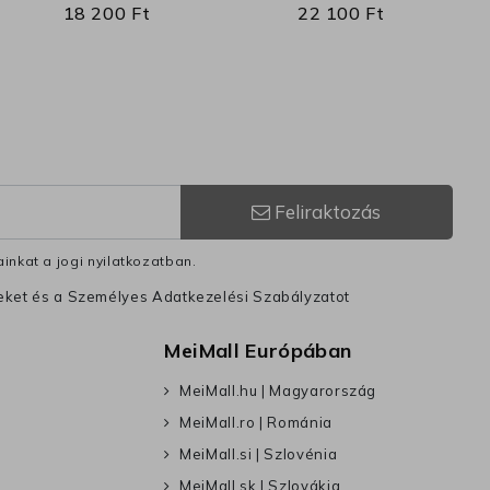
18 200 Ft
22 100 Ft
Feliraktozás
inkat a jogi nyilatkozatban.
leket és a Személyes Adatkezelési Szabályzatot
MeiMall Európában
MeiMall.hu | Magyarország
MeiMall.ro | Románia
MeiMall.si | Szlovénia
MeiMall.sk | Szlovákia