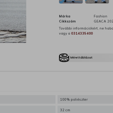
Márka
Fashion
Cikkszám
GEACA 202
További információkért, ne hab
vagy a
0314335400
Mérettáblázat
100% poliészter
32 cm