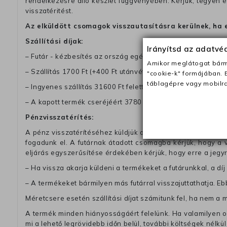
rendelkezésre álló készlet függvényében. Kérjük, tegyen
visszatéritést.
Az elküldött csomagok visszautasításra kerülnek, ha 
Szállítási díjak:
Irányítsd az adatv
– Futár - kézbesítés az ország egész területén, 2-3 munk
Amikor meglátogat bárme
– Szállítás 1700 Ft (+400 Ft utánvéttel)
"cookie-k" formájában. 
táblagépre vagy mobilra
– Ingyenes szállítás 31600 Ft feletti megrendeléseknél (+40
– A kapott termék cseréjéért 3780 Ft szállítási díjat számolu
Pénzvisszatérítés:
A pénz visszatérítéséhez küldjük a futárt, hogy vegye át Ön
fogadunk el. A futárnak átadott csomagba kérjük, hogy a
eljárás egyszerűsítése érdekében kérjük, hogy erre a jegy
– Ha vissza akarja küldeni a termékeket a futárunkkal, a dí
– A termékeket bármilyen más futárral visszajuttathatja. Ebb
Méretcsere esetén szállítási díjat számitunk fel, ha nem a 
A termék minden hiányosságáért felelünk. Ha valamilyen ok
mi a lehető legrövidebb időn belül, további költségek nélkül