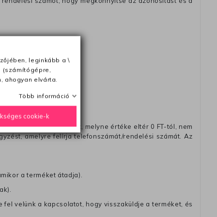
 rendelési számot, hogy megkönnyitse az azonósitást és a
ésétől számítva
zőjében, leginkább a \
e (számítógépre,
, ahogyan elvárta.
Több információ
ükséges cookie-k
távéttel küldött csomagot, melyne értéke eltér 0 FT-tól, nem
zést, amelyre felírja telefonszámát/rendelési számát. Az
amikor a terméket átadja).
ak).
fel velünk a kapcsolatot, hogy visszaküldje a terméket, és