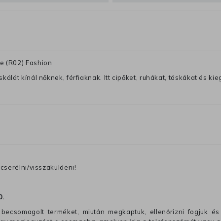
e (R02) Fashion
lát kínál nőknek, férfiaknak. Itt cipőket, ruhákat, táskákat és kiegé
cserélni/visszaküldeni!
0
.
becsomagolt terméket, miután megkaptuk, ellenőrizni fogjuk és 