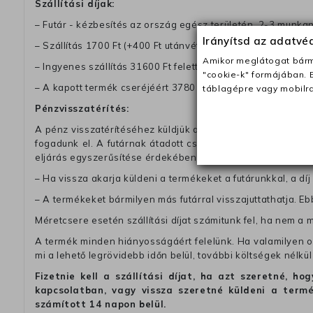
Szállítási díjak:
– Futár - kézbesítés az ország egész területén, 2-3 munk
Irányítsd az adatv
– Szállítás 1700 Ft (+400 Ft utánvéttel)
Amikor meglátogat bárme
– Ingyenes szállítás 31600 Ft feletti megrendeléseknél (+40
"cookie-k" formájában. 
– A kapott termék cseréjéért 3780 Ft szállítási díjat számolu
táblagépre vagy mobilra
Pénzvisszatérítés:
A pénz visszatérítéséhez küldjük a futárt, hogy vegye át Ön
fogadunk el. A futárnak átadott csomagba kérjük, hogy a
eljárás egyszerűsítése érdekében kérjük, hogy erre a jegy
– Ha vissza akarja küldeni a termékeket a futárunkkal, a dí
– A termékeket bármilyen más futárral visszajuttathatja. Ebb
Méretcsere esetén szállítási díjat számitunk fel, ha nem a 
A termék minden hiányosságáért felelünk. Ha valamilyen ok
mi a lehető legrövidebb időn belül, további költségek nélkül
Fizetnie kell a szállítási díjat, ha azt szeretné, 
kapcsolatban, vagy vissza szeretné küldeni a termé
számított 14 napon belül.