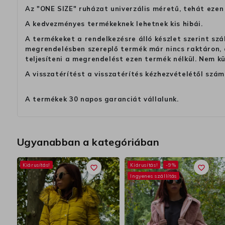
Az "ONE SIZE" ruházat univerzális méretű, tehát ezen 
A kedvezményes termékeknek lehetnek kis hibái.
A termékeket a rendelkezésre álló készlet szerint szá
megrendelésben szereplő termék már nincs raktáron, a
teljesíteni a megrendelést ezen termék nélkül. Nem k
A visszatérítést a visszatérítés kézhezvételétől szám
A termékek 30 napos garanciát vállalunk.
Ugyanabban a kategóriában
Kiárusítás!
Kiárusítás!
-9%
favorite_border
favorite_border
Ingyenes szállítás