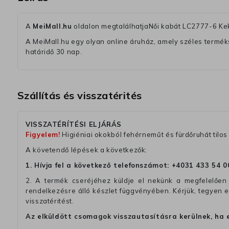
A
MeiMall.hu
oldalon megtalálhatjaNői kabát LC2777-6 Kek
A MeiMall.hu egy olyan online áruház, amely széles termékská
határidő 30 nap.
Szállítás és visszatérités
VISSZATÉRÍTÉSI ELJÁRÁS
Figyelem!
Higiéniai okokból fehérneműt és fürdőruhát tilos 
A követendő lépések a következők:
1. Hívja fel a következő telefonszámot:
+4031 433 54 0
2. A termék cseréjéhez küldje el nekünk a megfelelően 
rendelkezésre álló készlet függvényében. Kérjük, tegyen
visszatéritést.
Az elküldött csomagok visszautasításra kerülnek, ha 