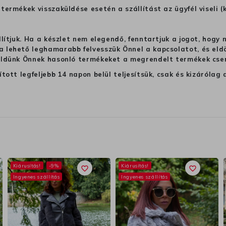
termékek visszaküldése esetén a szállítást az ügyfél viseli (
llítjuk. Ha a készlet nem elegendő, fenntartjuk a jogot, hogy
 lehető leghamarabb felvesszük Önnel a kapcsolatot, és eldön
üldünk Önnek hasonló termékeket a megrendelt termékek cseré
ított legfeljebb 14 napon belül teljesítsük, csak és kizáról
Kiárusítás!
-9%
Kiárusítás!
favorite_border
favorite_border
Ingyenes szállítás
Ingyenes szállítás