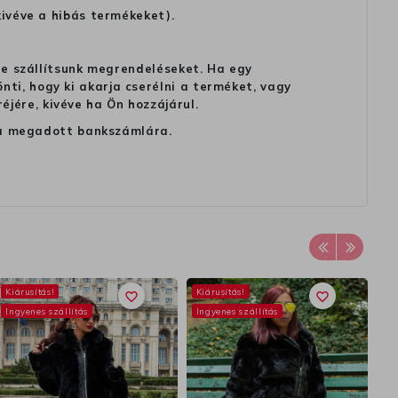
kivéve a hibás termékeket).
 ne szállítsunk megrendeléseket. Ha egy
ti, hogy ki akarja cserélni a terméket, vagy
jére, kivéve ha Ön hozzájárul.
ag a megadott bankszámlára.
Kiárusítás!
Kiárusítás!
Ki
favorite_border
favorite_border
Ingyenes szállítás
Ingyenes szállítás
In