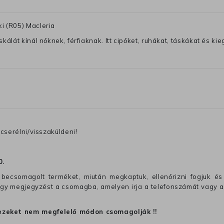
i (R05) Macleria
lát kínál nőknek, férfiaknak. Itt cipőket, ruhákat, táskákat és kiegé
cserélni/visszaküldeni!
0
.
becsomagolt terméket, miután megkaptuk, ellenőrizni fogjuk és 
 egy megjegyzést a csomagba, amelyen irja a telefonszámát vagy a
ezeket nem megfelelő módon csomagolják !!