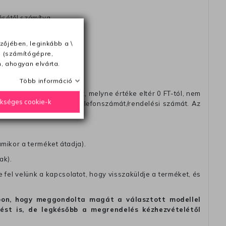
ésétől számítva
zőjében, leginkább a \
e (számítógépre,
, ahogyan elvárta.
Több információ
távéttel küldött csomagot, melyne értéke eltér 0 FT-tól, nem
ükséges cookie-k
zést, amelyre felírja telefonszámát/rendelési számát. Az
amikor a terméket átadja).
ak).
fel velünk a kapcsolatot, hogy visszaküldje a terméket, és
alapon, hogy meggondolta magát a választott modellel
tést is, de legkésőbb a megrendelés kézhezvételétől