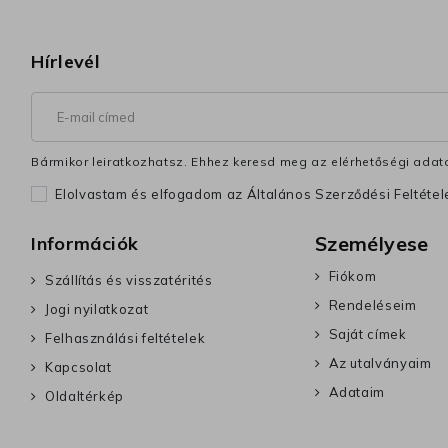
Hírlevél
Bármikor leiratkozhatsz. Ehhez keresd meg az elérhetőségi adata
Elolvastam és elfogadom az Általános Szerződési Feltéte
Személyese
Információk
Fiókom
Szállítás és visszatérités
Rendeléseim
Jogi nyilatkozat
Saját címek
Felhasználási feltételek
Az utalványaim
Kapcsolat
Adataim
Oldaltérkép