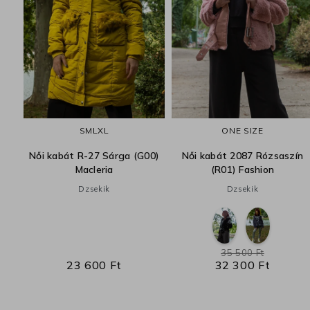
a
S
M
L
XL
ONE SIZE
Női kabát R-27 Sárga (G00)
Női kabát 2087 Rózsaszín
Macleria
(R01) Fashion
Dzsekik
Dzsekik
35 500 Ft
23 600 Ft
32 300 Ft