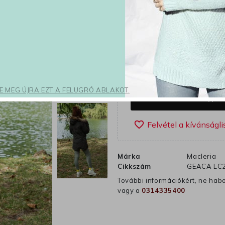
24 000 Ft
Adóval 
Keki
Szín
S
M
Méret
SE MEG ÚJRA EZT A FELUGRÓ ABLAKOT.
K
shopping_cart
favorite_border
Márka
Macleria
Cikkszám
GEACA LC2
További információkért, ne hab
vagy a
0314335400