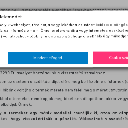
anapon belül a megrendelés e-mailben / sms-ben történő megerősít
édelemedet
lyik webhelyet, tárolhatja vagy lekérheti az információkat a böngés
0 Ft utánvétte)
Ez az információ - ami Önre, preferenciáira vagy internetes eszközér
nk fel (oda -vissza út)
) vonatkozhat - többnyire arra szolgál, hogy a webhely úgy működjön
től a terméket/termékeket, vagy más futárral is elküldheti. Olyan u
Mindent elfogad
Csak a sz
 visszaküldés könnyebb azonosítása érdekében tegyen egy megjegy
re írja rá a számla IBAN-számát és a számlatulajdonos nevét.
j 2290 Ft, amelyet hozzáadunk a visszatérítő számlához.
en az esetben a szállítási díjat előre meg kell fizetnie a futárnak (
mi hibánk volt (ha a termék mérete nem felel meg a méret útmutatón
ból a terméket nem kapják meg tökéletes állapotban, akkor vegye 
 elküldjük Önnek.
hogy a terméket egy másik modellel cseréljük ki, azon az 
ket, hogy visszatérítsük a pénztét. Választhat visszatérí