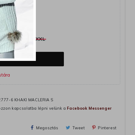
együtt
L
XL
XXL
OSÁRBA
777-6 KHAKI MACLERIA S
ozzon kapcsolatba lépni velünk a
Facebook Messenger
Megosztás
Tweet
Pinterest