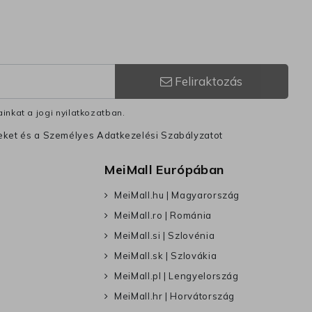
Feliraktozás
inkat a jogi nyilatkozatban.
leket és a Személyes Adatkezelési Szabályzatot
MeiMall Európában
MeiMall.hu | Magyarország
MeiMall.ro | Románia
MeiMall.si | Szlovénia
MeiMall.sk | Szlovákia
MeiMall.pl | Lengyelország
MeiMall.hr | Horvátország