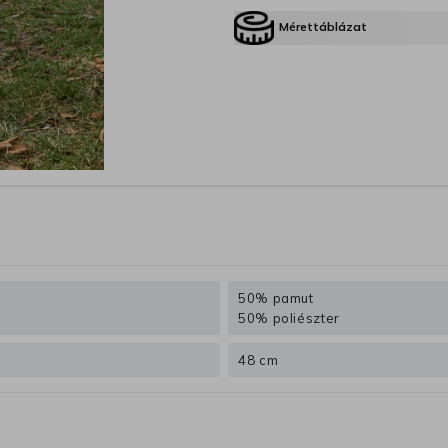
Mérettáblázat
50% pamut
50% poliészter
48 cm