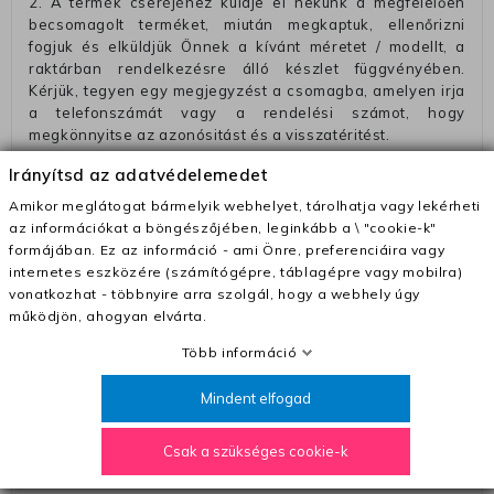
2. A termék cseréjéhez küldje el nekünk a megfelelően
becsomagolt terméket, miután megkaptuk, ellenőrizni
fogjuk és elküldjük Önnek a kívánt méretet / modellt, a
raktárban rendelkezésre álló készlet függvényében.
Kérjük, tegyen egy megjegyzést a csomagba, amelyen irja
a telefonszámát vagy a rendelési számot, hogy
megkönnyitse az azonósitást és a visszatéritést.
Az elküldött csomagok visszautasításra kerülnek, ha
Irányítsd az adatvédelemedet
ezeket nem megfelelő módon csomagolják !!
Amikor meglátogat bármelyik webhelyet, tárolhatja vagy lekérheti
Szállítási díjak:
az információkat a böngészőjében, leginkább a \ "cookie-k"
formájában. Ez az információ - ami Önre, preferenciáira vagy
– Futár - kézbesítés az ország egész területén, 2-3
internetes eszközére (számítógépre, táblagépre vagy mobilra)
munkanapon belül a megrendelés e-mailben / sms-ben
vonatkozhat - többnyire arra szolgál, hogy a webhely úgy
történő megerősítésétől számítva
működjön, ahogyan elvárta.
– Szállítás 1700 Ft (+400 Ft utánvéttel)
Több információ
– Ingyenes szállítás 31600 Ft feletti megrendeléseknél
(+400 Ft utánvétte)
Mindent elfogad
– A kapott termék cseréjéért 3780 Ft szállítási díjat
számolunk fel (oda -vissza út)
Csak a szükséges cookie-k
Pénzvisszatérítés: