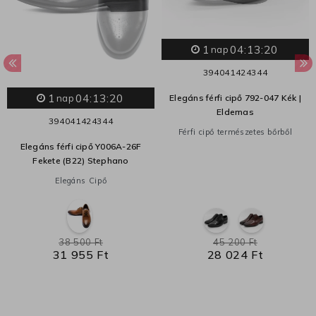
1
04:13:20
nap
39
40
41
42
43
44
1
04:13:20
Elegáns férfi cipő 792-047 Kék |
nap
Eldemas
39
40
41
42
43
44
Férfi cipő természetes bőrből
Elegáns férfi cipő Y006A-26F
Fekete (B22) Stephano
Elegáns Cipő
38 500 Ft
45 200 Ft
31 955 Ft
28 024 Ft