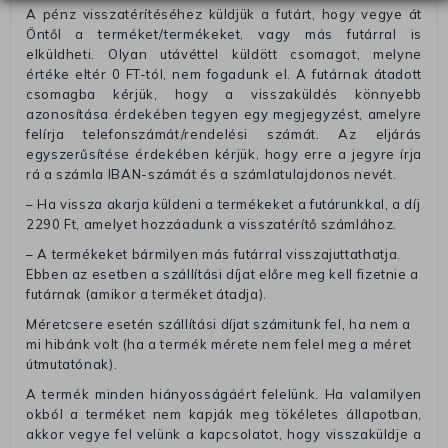
A pénz visszatérítéséhez küldjük a futárt, hogy vegye át
Öntől a terméket/termékeket, vagy más futárral is
elküldheti. Olyan utávéttel küldött csomagot, melyne
értéke eltér 0 FT-tól, nem fogadunk el. A futárnak átadott
csomagba kérjük, hogy a visszaküldés könnyebb
azonosítása érdekében tegyen egy megjegyzést, amelyre
felírja telefonszámát/rendelési számát. Az eljárás
egyszerűsítése érdekében kérjük, hogy erre a jegyre írja
rá a számla IBAN-számát és a számlatulajdonos nevét.
– Ha vissza akarja küldeni a termékeket a futárunkkal, a díj
2290 Ft, amelyet hozzáadunk a visszatérítő számlához.
– A termékeket bármilyen más futárral visszajuttathatja.
Ebben az esetben a szállítási díjat előre meg kell fizetnie a
futárnak (amikor a terméket átadja).
Méretcsere esetén szállítási díjat számitunk fel, ha nem a
mi hibánk volt (ha a termék mérete nem felel meg a méret
útmutatónak).
A termék minden hiányosságáért felelünk. Ha valamilyen
okból a terméket nem kapják meg tökéletes állapotban,
akkor vegye fel velünk a kapcsolatot, hogy visszaküldje a