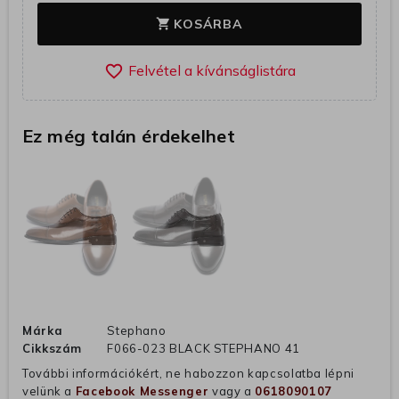
KOSÁRBA
shopping_cart
favorite_border
Ez még talán érdekelhet
Márka
Stephano
Cikkszám
F066-023 BLACK STEPHANO 41
További információkért, ne habozzon kapcsolatba lépni
velünk a
Facebook Messenger
vagy a
0618090107