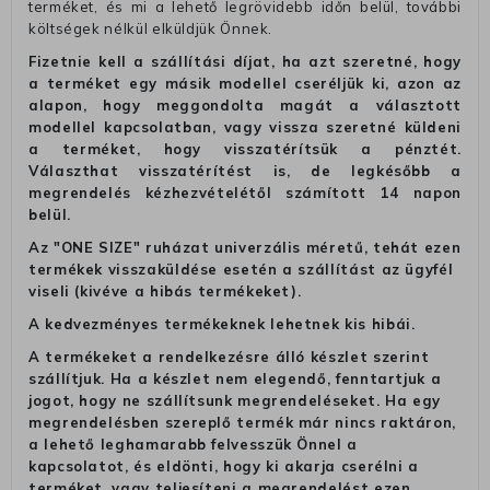
terméket, és mi a lehető legrövidebb időn belül, további
költségek nélkül elküldjük Önnek.
Fizetnie kell a szállítási díjat, ha azt szeretné, hogy
a terméket egy másik modellel cseréljük ki, azon az
alapon, hogy meggondolta magát a választott
modellel kapcsolatban, vagy vissza szeretné küldeni
a terméket, hogy visszatérítsük a pénztét.
Választhat visszatérítést is, de legkésőbb a
megrendelés kézhezvételétől számított 14 napon
belül.
Az "ONE SIZE" ruházat univerzális méretű, tehát ezen
termékek visszaküldése esetén a szállítást az ügyfél
viseli (kivéve a hibás termékeket).
A kedvezményes termékeknek lehetnek kis hibái.
A termékeket a rendelkezésre álló készlet szerint
szállítjuk. Ha a készlet nem elegendő, fenntartjuk a
jogot, hogy ne szállítsunk megrendeléseket. Ha egy
megrendelésben szereplő termék már nincs raktáron,
a lehető leghamarabb felvesszük Önnel a
kapcsolatot, és eldönti, hogy ki akarja cserélni a
terméket, vagy teljesíteni a megrendelést ezen