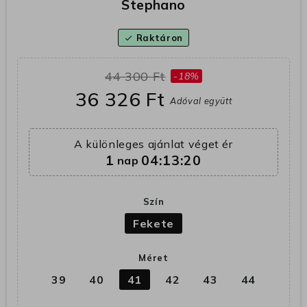
Stephano
Raktáron
check
44 300 Ft
-18%
36 326 Ft
Adóval együtt
A különleges ajánlat véget ér
1
04:13:20
nap
Szín
Fekete
Méret
39
40
41
42
43
44