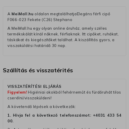
A
MeiMall.hu
oldalon megtalálhatjaElegáns férfi cipő
F066-023 Fekete (C26) Stephano
A MeiMall.hu egy olyan online áruház, amely széles
termékskálát kínál nőknek, férfiaknak. Itt cipőket, ruhákat,
táskákat és kiegészítőket találhat. A kiszállítás gyors, a
visszaküldési határidő 30 nap.
Szállítás és visszatérités
VISSZATÉRÍTÉSI ELJÁRÁS
Figyelem!
Higiéniai okokból fehérneműt és fürdőruhát tilos
cserélni/visszaküldeni!
A követendő lépések a következők:
1. Hívja fel a következő telefonszámot:
+4031 433 54
00
.