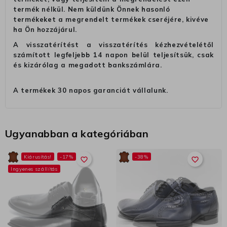
termék nélkül. Nem küldünk Önnek hasonló
termékeket a megrendelt termékek cseréjére, kivéve
ha Ön hozzájárul.
A visszatérítést a visszatérítés kézhezvételétől
számított legfeljebb 14 napon belül teljesítsük, csak
és kizárólag a megadott bankszámlára.
A termékek 30 napos garanciát vállalunk.
Ugyanabban a kategóriában
Kiárusítás!
-17%
-38%
favorite_border
favorite_border
Ingyenes szállítás