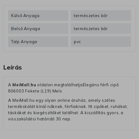
Külső Anyaga
természetes bőr
Belső Anyaga
természetes bőr
Talp Anyaga
pvc
Leírás
A
MeiMall.hu
oldalon megtalálhatjaElegáns férfi cipő
806003 Fekete (L19) Mels
A MeiMall.hu egy olyan online áruház, amely széles
termékskálát kínál nőknek, férfiaknak. Itt cipőket, ruhákat,
táskákat és kiegészítőket találhat. A kiszállítás gyors, a
visszaküldési határidő 30 nap.