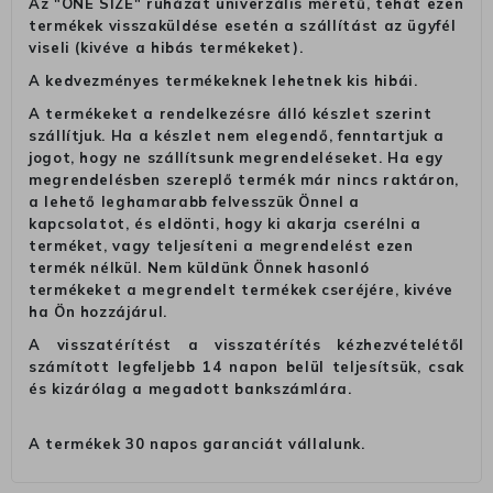
Az "ONE SIZE" ruházat univerzális méretű, tehát ezen
termékek visszaküldése esetén a szállítást az ügyfél
viseli (kivéve a hibás termékeket).
A kedvezményes termékeknek lehetnek kis hibái.
A termékeket a rendelkezésre álló készlet szerint
szállítjuk. Ha a készlet nem elegendő, fenntartjuk a
jogot, hogy ne szállítsunk megrendeléseket. Ha egy
megrendelésben szereplő termék már nincs raktáron,
a lehető leghamarabb felvesszük Önnel a
kapcsolatot, és eldönti, hogy ki akarja cserélni a
terméket, vagy teljesíteni a megrendelést ezen
termék nélkül. Nem küldünk Önnek hasonló
termékeket a megrendelt termékek cseréjére, kivéve
ha Ön hozzájárul.
A visszatérítést a visszatérítés kézhezvételétől
számított legfeljebb 14 napon belül teljesítsük, csak
és kizárólag a megadott bankszámlára.
A termékek 30 napos garanciát vállalunk.