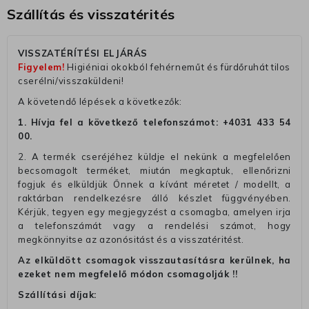
Szállítás és visszatérités
VISSZATÉRÍTÉSI ELJÁRÁS
Figyelem!
Higiéniai okokból fehérneműt és fürdőruhát tilos
cserélni/visszaküldeni!
A követendő lépések a következők:
1. Hívja fel a következő telefonszámot:
+4031 433 54
00
.
2. A termék cseréjéhez küldje el nekünk a megfelelően
becsomagolt terméket, miután megkaptuk, ellenőrizni
fogjuk és elküldjük Önnek a kívánt méretet / modellt, a
raktárban rendelkezésre álló készlet függvényében.
Kérjük, tegyen egy megjegyzést a csomagba, amelyen irja
a telefonszámát vagy a rendelési számot, hogy
megkönnyitse az azonósitást és a visszatéritést.
Az elküldött csomagok visszautasításra kerülnek, ha
ezeket nem megfelelő módon csomagolják !!
Szállítási díjak: