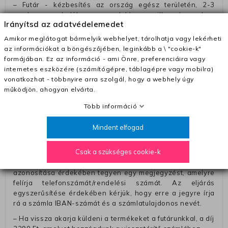
– Futár - kézbesítés az ország egész területén, 2-3
munkanapon belül a megrendelés e-mailben / sms-ben
Irányítsd az adatvédelemedet
történő megerősítésétől számítva
Amikor meglátogat bármelyik webhelyet, tárolhatja vagy lekérheti
– Szállítás 1700 Ft (+400 Ft utánvéttel)
az információkat a böngészőjében, leginkább a \ "cookie-k"
– Ingyenes szállítás 31600 Ft feletti megrendeléseknél
formájában. Ez az információ - ami Önre, preferenciáira vagy
(+400 Ft utánvétte)
internetes eszközére (számítógépre, táblagépre vagy mobilra)
vonatkozhat - többnyire arra szolgál, hogy a webhely úgy
– A kapott termék cseréjéért 3780 Ft szállítási díjat
működjön, ahogyan elvárta.
számolunk fel (oda -vissza út)
Több információ
Pénzvisszatérítés:
A pénz visszatérítéséhez küldjük a futárt, hogy vegye át
Mindent elfogad
Öntől a terméket/termékeket, vagy más futárral is
elküldheti. Olyan utávéttel küldött csomagot, melyne
Csak a szükséges cookie-k
értéke eltér 0 FT-tól, nem fogadunk el. A futárnak átadott
csomagba kérjük, hogy a visszaküldés könnyebb
azonosítása érdekében tegyen egy megjegyzést, amelyre
felírja telefonszámát/rendelési számát. Az eljárás
egyszerűsítése érdekében kérjük, hogy erre a jegyre írja
rá a számla IBAN-számát és a számlatulajdonos nevét.
– Ha vissza akarja küldeni a termékeket a futárunkkal, a díj