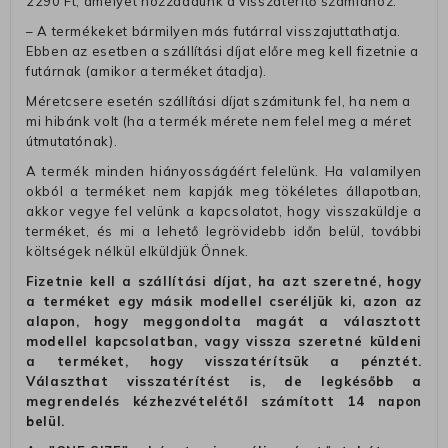
2290 Ft, amelyet hozzáadunk a visszatérítő számlához.
– A termékeket bármilyen más futárral visszajuttathatja.
Ebben az esetben a szállítási díjat előre meg kell fizetnie a
futárnak (amikor a terméket átadja).
Méretcsere esetén szállítási díjat számitunk fel, ha nem a
mi hibánk volt (ha a termék mérete nem felel meg a méret
útmutatónak).
A termék minden hiányosságáért felelünk. Ha valamilyen
okból a terméket nem kapják meg tökéletes állapotban,
akkor vegye fel velünk a kapcsolatot, hogy visszaküldje a
terméket, és mi a lehető legrövidebb időn belül, további
költségek nélkül elküldjük Önnek.
Fizetnie kell a szállítási díjat, ha azt szeretné, hogy
a terméket egy másik modellel cseréljük ki, azon az
alapon, hogy meggondolta magát a választott
modellel kapcsolatban, vagy vissza szeretné küldeni
a terméket, hogy visszatérítsük a pénztét.
Választhat visszatérítést is, de legkésőbb a
megrendelés kézhezvételétől számított 14 napon
belül.