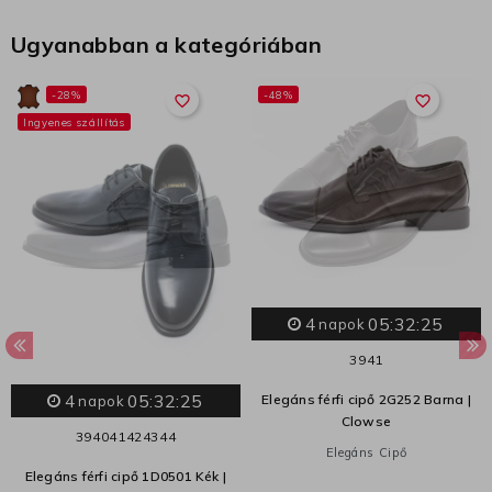
Ugyanabban a kategóriában
-28%
-48%
favorite_border
favorite_border
Ingyenes szállítás
4
05:32:24
napok
39
41
4
05:32:24
Elegáns férfi cipő 2G252 Barna |
napok
Clowse
39
40
41
42
43
44
Elegáns Cipő
Elegáns férfi cipő 1D0501 Kék |