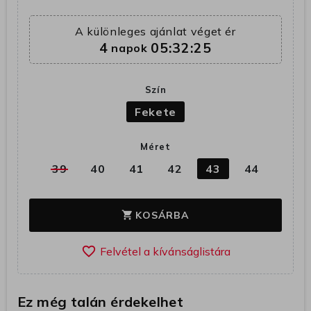
A különleges ajánlat véget ér
4
05:32:24
napok
Szín
Fekete
Méret
39
40
41
42
43
44
KOSÁRBA
shopping_cart
favorite_border
Ez még talán érdekelhet