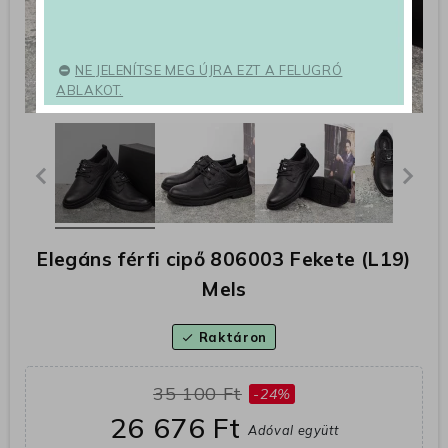
NE JELENÍTSE MEG ÚJRA EZT A FELUGRÓ
ABLAKOT.
Elegáns férfi cipő 806003 Fekete (L19)
Mels
Raktáron
check
35 100 Ft
-24%
26 676 Ft
Adóval együtt