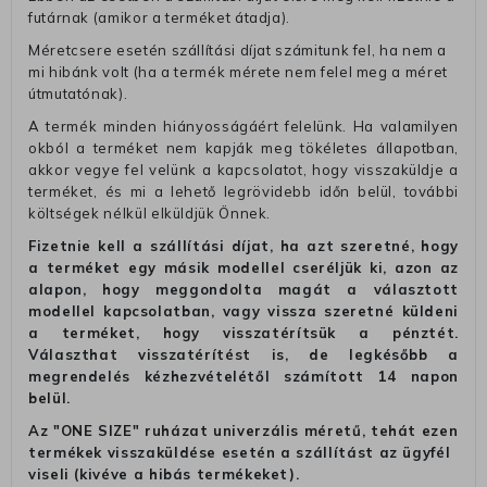
futárnak (amikor a terméket átadja).
Méretcsere esetén szállítási díjat számitunk fel, ha nem a
mi hibánk volt (ha a termék mérete nem felel meg a méret
útmutatónak).
A termék minden hiányosságáért felelünk. Ha valamilyen
okból a terméket nem kapják meg tökéletes állapotban,
akkor vegye fel velünk a kapcsolatot, hogy visszaküldje a
terméket, és mi a lehető legrövidebb időn belül, további
költségek nélkül elküldjük Önnek.
Fizetnie kell a szállítási díjat, ha azt szeretné, hogy
a terméket egy másik modellel cseréljük ki, azon az
alapon, hogy meggondolta magát a választott
modellel kapcsolatban, vagy vissza szeretné küldeni
a terméket, hogy visszatérítsük a pénztét.
Választhat visszatérítést is, de legkésőbb a
megrendelés kézhezvételétől számított 14 napon
belül.
Az "ONE SIZE" ruházat univerzális méretű, tehát ezen
termékek visszaküldése esetén a szállítást az ügyfél
viseli (kivéve a hibás termékeket).