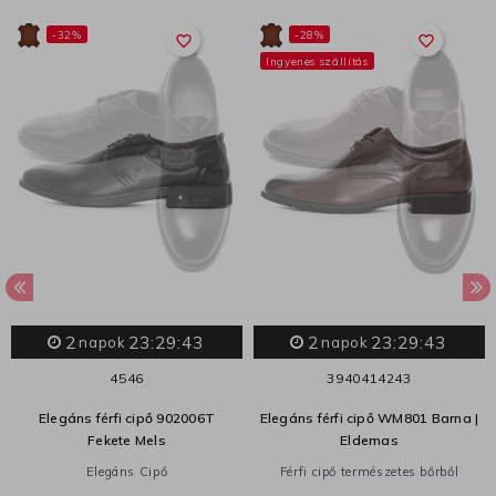
-32%
-28%
favorite_border
favorite_border
Ingyenes szállítás
2
23:29:43
2
23:29:43
napok
napok
45
46
39
40
41
42
43
Elegáns férfi cipő 902006T
Elegáns férfi cipő WM801 Barna |
Fekete Mels
Eldemas
Elegáns Cipő
Férfi cipő természetes bőrből