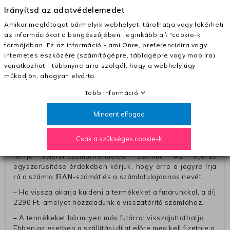
Irányítsd az adatvédelemedet
– Szállítás 1700 Ft (+400 Ft utánvéttel)
Amikor meglátogat bármelyik webhelyet, tárolhatja vagy lekérheti
– Ingyenes szállítás 31600 Ft feletti megrendeléseknél
az információkat a böngészőjében, leginkább a \ "cookie-k"
(+400 Ft utánvétte)
formájában. Ez az információ - ami Önre, preferenciáira vagy
– A kapott termék cseréjéért 3780 Ft szállítási díjat
internetes eszközére (számítógépre, táblagépre vagy mobilra)
számolunk fel (oda -vissza út)
vonatkozhat - többnyire arra szolgál, hogy a webhely úgy
működjön, ahogyan elvárta.
Pénzvisszatérítés:
Több információ
A pénz visszatérítéséhez küldjük a futárt, hogy vegye át
Öntől a terméket/termékeket, vagy más futárral is
Mindent elfogad
elküldheti. Olyan utávéttel küldött csomagot, melyne
értéke eltér 0 FT-tól, nem fogadunk el. A futárnak átadott
csomagba kérjük, hogy a visszaküldés könnyebb
Csak a szükséges cookie-k
azonosítása érdekében tegyen egy megjegyzést, amelyre
felírja telefonszámát/rendelési számát. Az eljárás
egyszerűsítése érdekében kérjük, hogy erre a jegyre írja
rá a számla IBAN-számát és a számlatulajdonos nevét.
– Ha vissza akarja küldeni a termékeket a futárunkkal, a díj
2290 Ft, amelyet hozzáadunk a visszatérítő számlához.
– A termékeket bármilyen más futárral visszajuttathatja.
Ebben az esetben a szállítási díjat előre meg kell fizetnie a