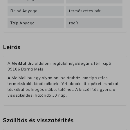
Belső Anyaga
természetes bőr
Talp Anyaga
radír
Leírás
A
MeiMall.hu
oldalon megtalálhatjaElegáns férfi cipő
99106 Barna Mels
A MeiMall.hu egy olyan online áruház, amely széles
termékskálát kínál nőknek, férfiaknak. Itt cipőket, ruhákat,
táskákat és kiegészítőket találhat. A kiszállítás gyors, a
visszaküldési határidő 30 nap.
Szállítás és visszatérités