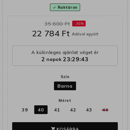
Raktáron
check
35 600 Ft
-36%
22 784 Ft
Adóval együtt
A különleges ajánlat véget ér
2
23:29:43
napok
Szín
Barna
Méret
39
40
41
42
43
44
KOSÁRBA
shopping_cart