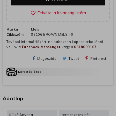
favorite_border
Márka
Mels
Cikkszám
99106 BROWN MELS 40
További információkért, ne habozzon kapcsolatba lépni
velünk a
Facebook Messenger
vagy a
0618090107
Megosztás
Tweet
Pinterest
Mérettáblázat
Adatlap
Külső Anyaga
természetes bőr