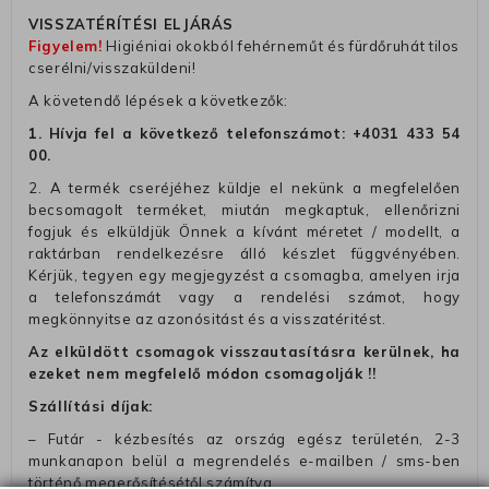
VISSZATÉRÍTÉSI ELJÁRÁS
Figyelem!
Higiéniai okokból fehérneműt és fürdőruhát tilos
cserélni/visszaküldeni!
A követendő lépések a következők:
1. Hívja fel a következő telefonszámot:
+4031 433 54
00
.
2. A termék cseréjéhez küldje el nekünk a megfelelően
becsomagolt terméket, miután megkaptuk, ellenőrizni
fogjuk és elküldjük Önnek a kívánt méretet / modellt, a
raktárban rendelkezésre álló készlet függvényében.
Kérjük, tegyen egy megjegyzést a csomagba, amelyen irja
a telefonszámát vagy a rendelési számot, hogy
megkönnyitse az azonósitást és a visszatéritést.
Az elküldött csomagok visszautasításra kerülnek, ha
ezeket nem megfelelő módon csomagolják !!
Szállítási díjak:
– Futár - kézbesítés az ország egész területén, 2-3
munkanapon belül a megrendelés e-mailben / sms-ben
történő megerősítésétől számítva