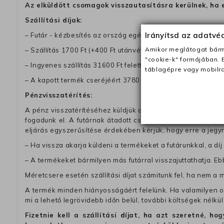
Az elküldött csomagok visszautasításra kerülnek, ha 
Szállítási díjak:
Irányítsd az adatv
– Futár - kézbesítés az ország egész területén, 2-3 munk
Amikor meglátogat bárme
– Szállítás 1700 Ft (+400 Ft utánvéttel)
"cookie-k" formájában. 
– Ingyenes szállítás 31600 Ft feletti megrendeléseknél (+40
táblagépre vagy mobilra
– A kapott termék cseréjéért 3780 Ft szállítási díjat számolu
Pénzvisszatérítés:
A pénz visszatérítéséhez küldjük a futárt, hogy vegye át Ön
fogadunk el. A futárnak átadott csomagba kérjük, hogy a
eljárás egyszerűsítése érdekében kérjük, hogy erre a jegy
– Ha vissza akarja küldeni a termékeket a futárunkkal, a dí
– A termékeket bármilyen más futárral visszajuttathatja. Ebb
Méretcsere esetén szállítási díjat számitunk fel, ha nem a 
A termék minden hiányosságáért felelünk. Ha valamilyen ok
mi a lehető legrövidebb időn belül, további költségek nélkül
Fizetnie kell a szállítási díjat, ha azt szeretné, 