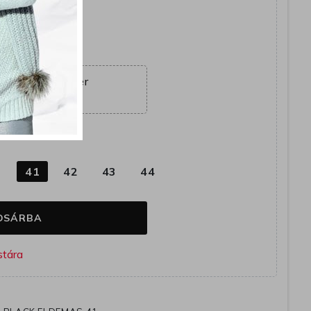
együtt
ajánlat véget ér
02:11:21
k
0
41
42
43
44
OSÁRBA