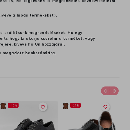
tést is, de legkésőbb a megrendelés kézhezvételétől
kivéve a hibás termékeket).
 ne szállítsunk megrendeléseket. Ha egy
ti, hogy ki akarja cserélni a terméket, vagy
jére, kivéve ha Ön hozzájárul.
ag a megadott bankszámlára.
-40%
-17%
favorite_border
favorite_border
In