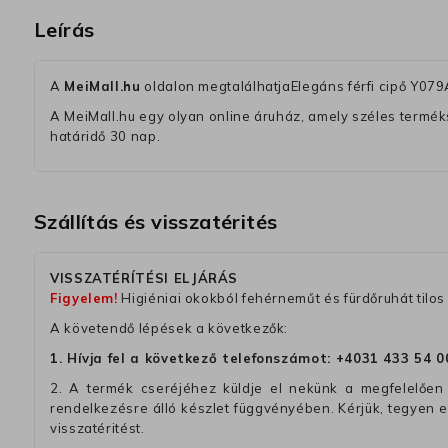
Leírás
A
MeiMall.hu
oldalon megtalálhatjaElegáns férfi cipő Y07
A MeiMall.hu egy olyan online áruház, amely széles termékská
határidő 30 nap.
Szállítás és visszatérités
VISSZATÉRÍTÉSI ELJÁRÁS
Figyelem!
Higiéniai okokból fehérneműt és fürdőruhát tilos 
A követendő lépések a következők:
1. Hívja fel a következő telefonszámot:
+4031 433 54 0
2. A termék cseréjéhez küldje el nekünk a megfelelően 
rendelkezésre álló készlet függvényében. Kérjük, tegyen
visszatéritést.