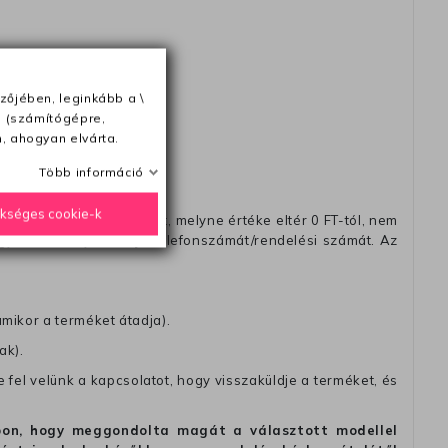
ésétől számítva
zőjében, leginkább a \
e (számítógépre,
, ahogyan elvárta.
Több információ
ükséges cookie-k
távéttel küldött csomagot, melyne értéke eltér 0 FT-tól, nem
zést, amelyre felírja telefonszámát/rendelési számát. Az
amikor a terméket átadja).
ak).
fel velünk a kapcsolatot, hogy visszaküldje a terméket, és
alapon, hogy meggondolta magát a választott modellel