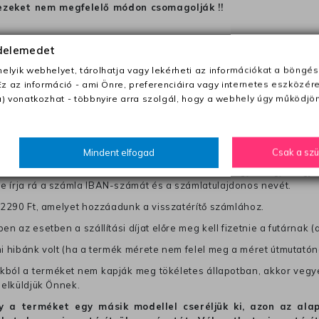
ezeket nem megfelelő módon csomagolják !!
édelemedet
anapon belül a megrendelés e-mailben / sms-ben történő megerősít
lyik webhelyet, tárolhatja vagy lekérheti az információkat a böngés
Ez az információ - ami Önre, preferenciáira vagy internetes eszközér
0 Ft utánvétte)
) vonatkozhat - többnyire arra szolgál, hogy a webhely úgy működjön
nk fel (oda -vissza út)
Mindent elfogad
Csak a sz
től a terméket/termékeket, vagy más futárral is elküldheti. Olyan u
 visszaküldés könnyebb azonosítása érdekében tegyen egy megjegy
re írja rá a számla IBAN-számát és a számlatulajdonos nevét.
j 2290 Ft, amelyet hozzáadunk a visszatérítő számlához.
en az esetben a szállítási díjat előre meg kell fizetnie a futárnak (
mi hibánk volt (ha a termék mérete nem felel meg a méret útmutatón
ból a terméket nem kapják meg tökéletes állapotban, akkor vegye 
 elküldjük Önnek.
hogy a terméket egy másik modellel cseréljük ki, azon az 