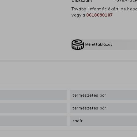
Cikkszám
Y079A-02F
További információkért, ne hab
vagy a
0618090107
Mérettáblázat
természetes bőr
természetes bőr
radír