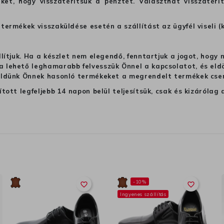
ket, hogy visszatérítsük a pénztét. Választhat visszatérí
termékek visszaküldése esetén a szállítást az ügyfél viseli (
llítjuk. Ha a készlet nem elegendő, fenntartjuk a jogot, hogy
 lehető leghamarabb felvesszük Önnel a kapcsolatot, és eldön
üldünk Önnek hasonló termékeket a megrendelt termékek cseré
ított legfeljebb 14 napon belül teljesítsük, csak és kizáról
-10%
favorite_border
favorite_border
Ingyenes szállítás