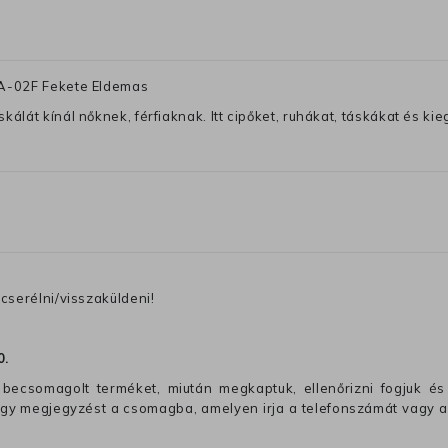
9A-02F Fekete Eldemas
lát kínál nőknek, férfiaknak. Itt cipőket, ruhákat, táskákat és kiegé
cserélni/visszaküldeni!
0
.
becsomagolt terméket, miután megkaptuk, ellenőrizni fogjuk és 
 egy megjegyzést a csomagba, amelyen irja a telefonszámát vagy a