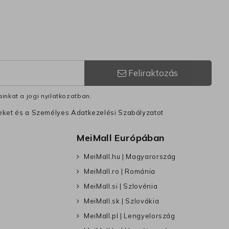
Feliraktozás
inkat a jogi nyilatkozatban.
leket és a Személyes Adatkezelési Szabályzatot
MeiMall Európában
MeiMall.hu | Magyarország
MeiMall.ro | Románia
MeiMall.si | Szlovénia
MeiMall.sk | Szlovákia
MeiMall.pl | Lengyelország