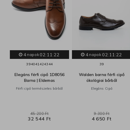
4
02:11:21
4
02:11:21
72
napok
napok
39
40
41
42
43
44
39
Elegáns férfi cipő 1D8056
Walden barna férfi cipő
Barna | Eldemas
ökológiai bőrből
Férfi cipő természetes bőrből
Elegáns Cipő
45 200 Ft
9 300 Ft
32 544 Ft
4 650 Ft