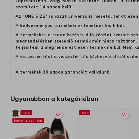
kapcsolatban, vagy vissza szeretné küldeni a termé
számított 14 napon belül.
Az "ONE SIZE" ruházat univerzális méretű, tehát ezen 
A kedvezményes termékeknek lehetnek kis hibái.
A termékeket a rendelkezésre álló készlet szerint szá
megrendelésben szereplő termék már nincs raktáron, a
teljesíteni a megrendelést ezen termék nélkül. Nem k
A visszatérítést a visszatérítés kézhezvételétől szám
A termékek 30 napos garanciát vállalunk.
Ugyanabban a kategóriában
-28%
-50%
favorite_border
favorite_border
Ingyenes szállítás