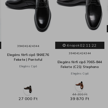
4
02:11:21
napok
39
40
41
42
43
44
39
40
41
42
43
44
Elegáns férfi cipő 5NXE76
Fekete | Pantoful
Elegáns férfi cipő 7065-844
Elegáns Cipő
Fekete (C21) Stephano
Elegáns Cipő
44 300 Ft
27 000 Ft
39 870 Ft