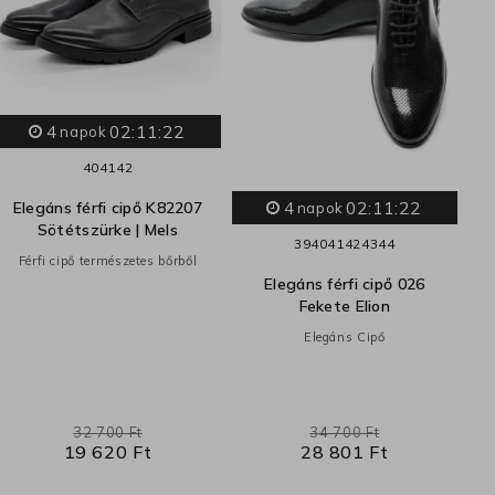
4
02:11:21
napok
40
41
42
4
02:11:21
Elegáns férfi cipő K82207
El
napok
Sötétszürke | Mels
39
40
41
42
43
44
Férfi cipő természetes bőrből
Elegáns férfi cipő 026
Fekete Elion
Elegáns Cipő
32 700 Ft
34 700 Ft
19 620 Ft
28 801 Ft