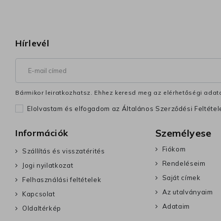
Hírlevél
Bármikor leiratkozhatsz. Ehhez keresd meg az elérhetőségi adata
Elolvastam és elfogadom az Általános Szerződési Feltéte
Személyese
Információk
Fiókom
Szállítás és visszatérités
Rendeléseim
Jogi nyilatkozat
Saját címek
Felhasználási feltételek
Az utalványaim
Kapcsolat
Adataim
Oldaltérkép