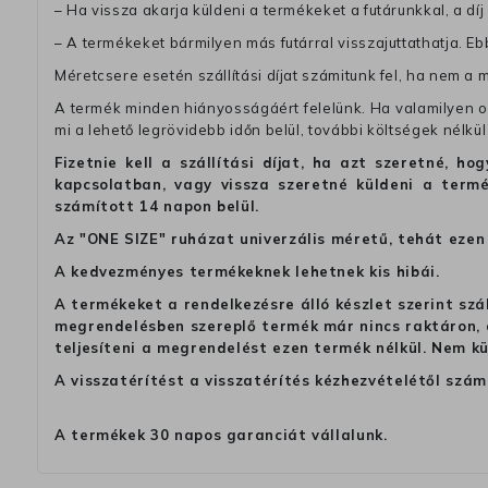
– Ha vissza akarja küldeni a termékeket a futárunkkal, a dí
– A termékeket bármilyen más futárral visszajuttathatja. Ebb
Méretcsere esetén szállítási díjat számitunk fel, ha nem a 
A termék minden hiányosságáért felelünk. Ha valamilyen ok
mi a lehető legrövidebb időn belül, további költségek nélkül
Fizetnie kell a szállítási díjat, ha azt szeretné, 
kapcsolatban, vagy vissza szeretné küldeni a termé
számított 14 napon belül.
Az "ONE SIZE" ruházat univerzális méretű, tehát ezen 
A kedvezményes termékeknek lehetnek kis hibái.
A termékeket a rendelkezésre álló készlet szerint szá
megrendelésben szereplő termék már nincs raktáron, a
teljesíteni a megrendelést ezen termék nélkül. Nem k
A visszatérítést a visszatérítés kézhezvételétől szám
A termékek 30 napos garanciát vállalunk.