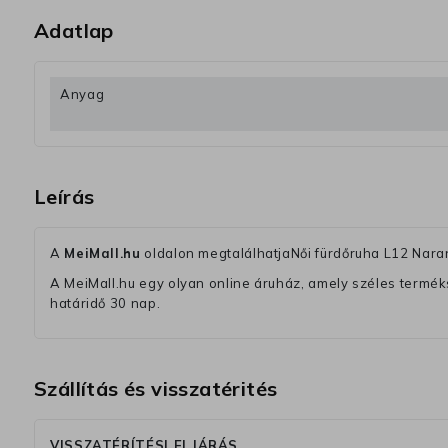
Adatlap
Anyag
Leírás
A
MeiMall.hu
oldalon megtalálhatjaNői fürdőruha L12 Nara
A MeiMall.hu egy olyan online áruház, amely széles termékská
határidő 30 nap.
Szállítás és visszatérités
VISSZATÉRÍTÉSI ELJÁRÁS