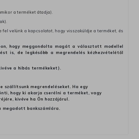
amikor a terméket átadja).
ak).
fel velünk a kapcsolatot, hogy visszaküldje a terméket, és
alapon, hogy meggondolta magát a választott modellel
tést is, de legkésőbb a megrendelés kézhezvételétől
kivéve a hibás termékeket).
 ne szállítsunk megrendeléseket. Ha egy
ti, hogy ki akarja cserélni a terméket, vagy
jére, kivéve ha Ön hozzájárul.
ag a megadott bankszámlára.