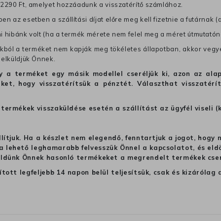
j 2290 Ft, amelyet hozzáadunk a visszatérítő számlához.
en az esetben a szállítási díjat előre meg kell fizetnie a futárnak (
mi hibánk volt (ha a termék mérete nem felel meg a méret útmutatón
ból a terméket nem kapják meg tökéletes állapotban, akkor vegye 
 elküldjük Önnek.
hogy a terméket egy másik modellel cseréljük ki, azon az 
ket, hogy visszatérítsük a pénztét. Választhat visszatérí
termékek visszaküldése esetén a szállítást az ügyfél viseli (
llítjuk. Ha a készlet nem elegendő, fenntartjuk a jogot, hogy
 lehető leghamarabb felvesszük Önnel a kapcsolatot, és eldön
üldünk Önnek hasonló termékeket a megrendelt termékek cseré
ított legfeljebb 14 napon belül teljesítsük, csak és kizáról