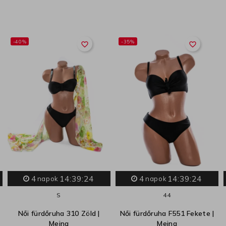
-40%
-35%
favorite_border
favorite_border
4
14:39:23
4
14:39:23
napok
napok
S
44
Női fürdőruha 310 Zöld |
Női fürdőruha F551 Fekete |
Meina
Meina