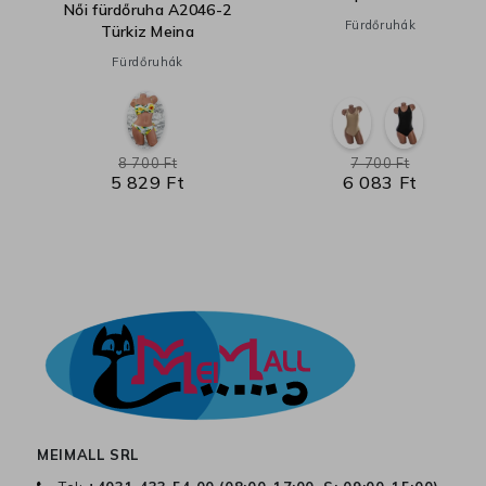
Női fürdőruha A2046-2
Fürdőruhák
Türkiz Meina
Fürdőruhák
8 700 Ft
7 700 Ft
5 829 Ft
6 083 Ft
MEIMALL SRL