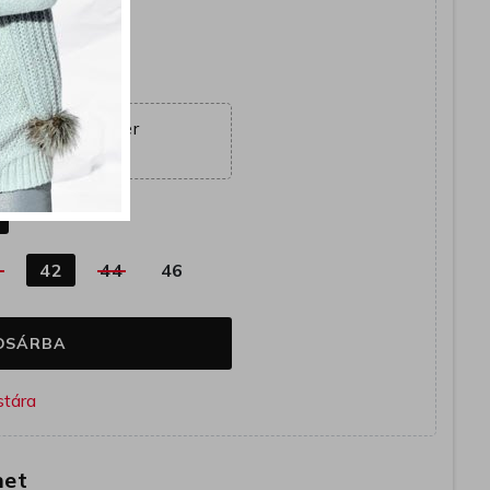
yütt
ajánlat véget ér
14:39:23
k
0
42
44
46
OSÁRBA
het