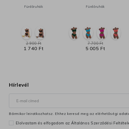
Fürdőruhák
Fürdőruhák
2 900 Ft
7 700 Ft
1 740 Ft
5 005 Ft
Hírlevél
Bármikor leiratkozhatsz. Ehhez keresd meg az elérhetőségi adata
Elolvastam és elfogadom az Általános Szerződési Feltéte