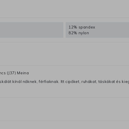
12% spandex
82% nylon
ncs (J37) Meina
lát kínál nőknek, férfiaknak. Itt cipőket, ruhákat, táskákat és kiegé