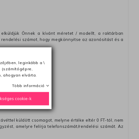
elküldjük Önnek a kívánt méretet / modellt, a raktárban
 rendelési számot, hogy megkönnyitse az azonósitást és a
zőjében, leginkább a \
e (számítógépre,
ésétől számítva
, ahogyan elvárta.
Több információ
ükséges cookie-k
távéttel küldött csomagot, melyne értéke eltér 0 FT-tól, nem
zést, amelyre felírja telefonszámát/rendelési számát. Az