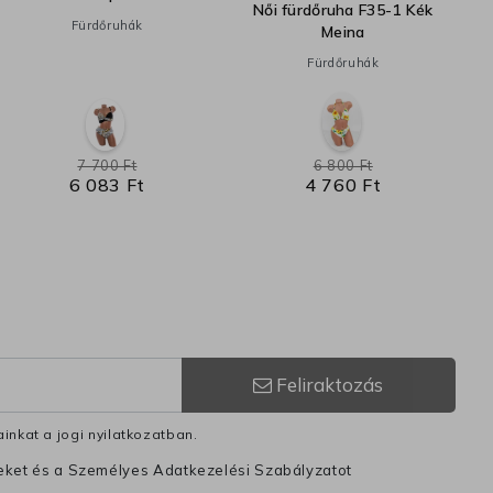
Női fürdőruha F35-1 Kék
Fürdőruhák
Meina
Fürdőruhák
7 700 Ft
6 800 Ft
6 083 Ft
4 760 Ft
Feliraktozás
inkat a jogi nyilatkozatban.
leket és a Személyes Adatkezelési Szabályzatot