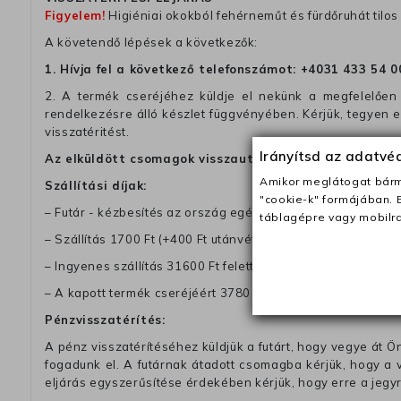
Figyelem!
Higiéniai okokból fehérneműt és fürdőruhát tilos 
A követendő lépések a következők:
1. Hívja fel a következő telefonszámot:
+4031 433 54 0
2. A termék cseréjéhez küldje el nekünk a megfelelően 
rendelkezésre álló készlet függvényében. Kérjük, tegyen
visszatéritést.
Irányítsd az adatv
Az elküldött csomagok visszautasításra kerülnek, ha 
Amikor meglátogat bárme
Szállítási díjak:
"cookie-k" formájában. 
– Futár - kézbesítés az ország egész területén, 2-3 munk
táblagépre vagy mobilra
– Szállítás 1700 Ft (+400 Ft utánvéttel)
– Ingyenes szállítás 31600 Ft feletti megrendeléseknél (+40
– A kapott termék cseréjéért 3780 Ft szállítási díjat számolu
Pénzvisszatérítés:
A pénz visszatérítéséhez küldjük a futárt, hogy vegye át Ön
fogadunk el. A futárnak átadott csomagba kérjük, hogy a
eljárás egyszerűsítése érdekében kérjük, hogy erre a jegy