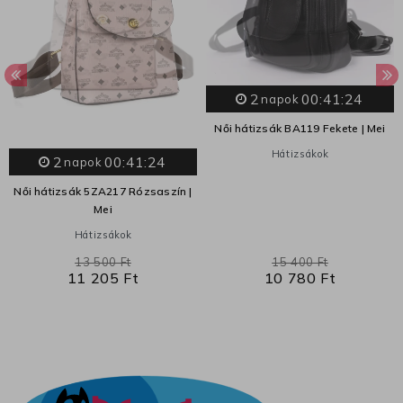
2
00:41:23
napok
Női hátizsák BA119 Fekete | Mei
Hátizsákok
2
00:41:23
napok
Női hátizsák 5ZA217 Rózsaszín |
Mei
Hátizsákok
13 500 Ft
15 400 Ft
11 205 Ft
10 780 Ft