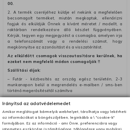
00
.
2. A termék cseréjéhez küldje el nekünk a megfelelően
becsomagolt terméket, miután megkaptuk, ellenőrizni
fogjuk és elküldjük Önnek a kívánt méretet / modellt, a
raktárban rendelkezésre álló készlet függvényében.
Kérjük, tegyen egy megjegyzést a csomagba, amelyen irja
a telefonszámát vagy a rendelési számot, hogy
megkönnyitse az azonósitást és a visszatéritést.
Az elküldött csomagok visszautasításra kerülnek, ha
ezeket nem megfelelő módon csomagolják !!
Szállítási díjak:
– Futár - kézbesítés az ország egész területén, 2-3
munkanapon belül a megrendelés e-mailben / sms-ben
történő megerősítésétől számítva
– Szállítás 1700 Ft (+400 Ft utánvéttel)
Irányítsd az adatvédelemedet
– Ingyenes szállítás 31600 Ft feletti megrendeléseknél
Amikor meglátogat bármelyik webhelyet, tárolhatja vagy lekérheti
(+400 Ft utánvétte)
az információkat a böngészőjében, leginkább a \ "cookie-k"
– A kapott termék cseréjéért 3780 Ft szállítási díjat
formájában. Ez az információ - ami Önre, preferenciáira vagy
számolunk fel (oda -vissza út)
internetes eszközére (számítógépre, táblagépre vagy mobilra)