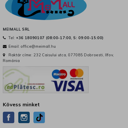
MEIMALL SRL
Tel:
+36 18090107 (
08:00-17:00, S: 09:00-15:00
)
Email:
office@meimall.hu
Raktár címe: 232 Caisului utca, 077085 Dobroesti, Ilfov,
Románia
Kövess minket
Facebook
Instagram
TikTok