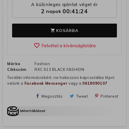
A különleges ajánlat véget ér
2
00:41:23
napok
KOSÁRBA
shopping_cart
favorite_border
Márka
Fashion
Cikkszám
RXC 613 BLACK FASHION
További információkért, ne habozzon kapcsolatba lépni
velünk a
Facebook Messenger
vagy a
0618090107
Megosztás
Tweet
Pinterest
Mérettáblázat