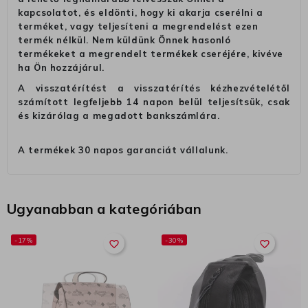
kapcsolatot, és eldönti, hogy ki akarja cserélni a
terméket, vagy teljesíteni a megrendelést ezen
termék nélkül. Nem küldünk Önnek hasonló
termékeket a megrendelt termékek cseréjére, kivéve
ha Ön hozzájárul.
A visszatérítést a visszatérítés kézhezvételétől
számított legfeljebb 14 napon belül teljesítsük, csak
és kizárólag a megadott bankszámlára.
A termékek 30 napos garanciát vállalunk.
Ugyanabban a kategóriában
-17%
-30%
favorite_border
favorite_border