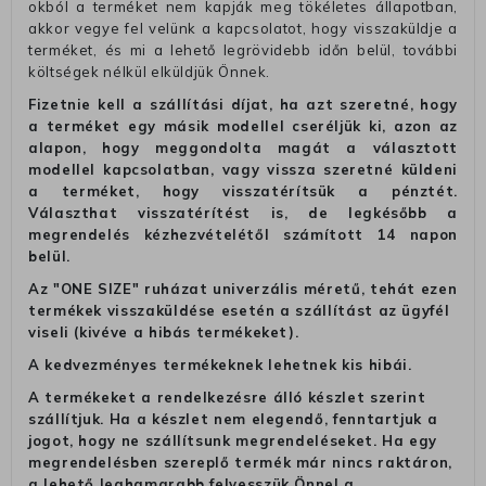
okból a terméket nem kapják meg tökéletes állapotban,
akkor vegye fel velünk a kapcsolatot, hogy visszaküldje a
terméket, és mi a lehető legrövidebb időn belül, további
költségek nélkül elküldjük Önnek.
Fizetnie kell a szállítási díjat, ha azt szeretné, hogy
a terméket egy másik modellel cseréljük ki, azon az
alapon, hogy meggondolta magát a választott
modellel kapcsolatban, vagy vissza szeretné küldeni
a terméket, hogy visszatérítsük a pénztét.
Választhat visszatérítést is, de legkésőbb a
megrendelés kézhezvételétől számított 14 napon
belül.
Az "ONE SIZE" ruházat univerzális méretű, tehát ezen
termékek visszaküldése esetén a szállítást az ügyfél
viseli (kivéve a hibás termékeket).
A kedvezményes termékeknek lehetnek kis hibái.
A termékeket a rendelkezésre álló készlet szerint
szállítjuk. Ha a készlet nem elegendő, fenntartjuk a
jogot, hogy ne szállítsunk megrendeléseket. Ha egy
megrendelésben szereplő termék már nincs raktáron,
a lehető leghamarabb felvesszük Önnel a