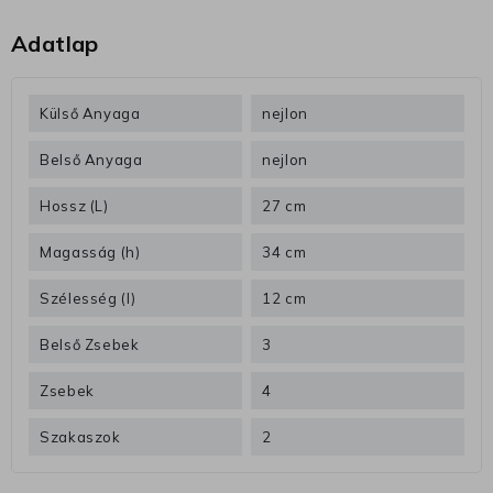
Adatlap
Külső Anyaga
nejlon
Belső Anyaga
nejlon
Hossz (L)
27 cm
Magasság (h)
34 cm
Szélesség (l)
12 cm
Belső Zsebek
3
Zsebek
4
Szakaszok
2