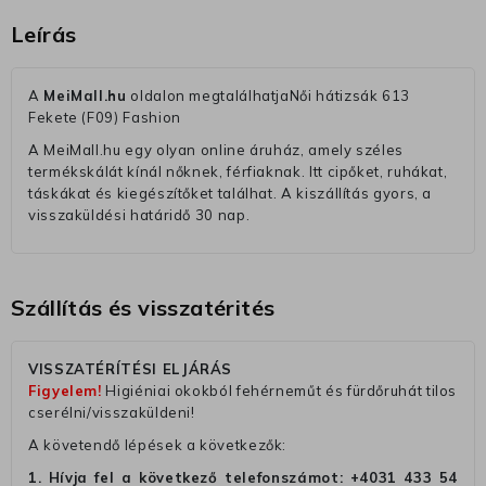
Leírás
A
MeiMall.hu
oldalon megtalálhatjaNői hátizsák 613
Fekete (F09) Fashion
A MeiMall.hu egy olyan online áruház, amely széles
termékskálát kínál nőknek, férfiaknak. Itt cipőket, ruhákat,
táskákat és kiegészítőket találhat. A kiszállítás gyors, a
visszaküldési határidő 30 nap.
Szállítás és visszatérités
VISSZATÉRÍTÉSI ELJÁRÁS
Figyelem!
Higiéniai okokból fehérneműt és fürdőruhát tilos
cserélni/visszaküldeni!
A követendő lépések a következők:
1. Hívja fel a következő telefonszámot:
+4031 433 54