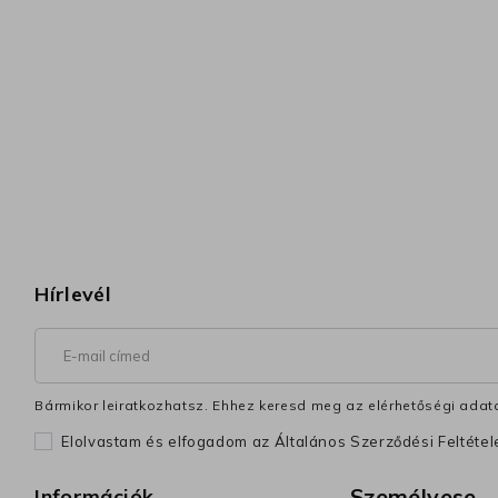
Hírlevél
Bármikor leiratkozhatsz. Ehhez keresd meg az elérhetőségi adata
Elolvastam és elfogadom az Általános Szerződési Feltéte
Személyese
Információk