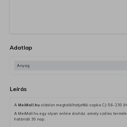
Adatlap
Anyag
Leírás
A
MeiMall.hu
oldalon megtalálhatjaNői sapka CJ-56-230 (
A MeiMall.hu egy olyan online áruház, amely széles termékská
határidő 30 nap.