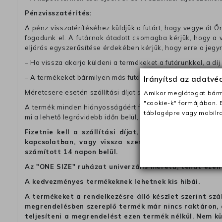
Pénzvisszatérítés:
A pénz visszatérítéséhez küldjük a futárt, hogy vegye át Ön
fogadunk el. A futárnak átadott csomagba kérjük, hogy a
eljárás egyszerűsítése érdekében kérjük, hogy erre a jegy
– Ha vissza akarja küldeni a termékeket a futárunkkal, a dí
– A termékeket bármilyen más futárral visszajuttathatja. Ebb
Irányítsd az adatv
Méretcsere esetén szállítási díjat számitunk fel, ha nem a 
Amikor meglátogat bárme
"cookie-k" formájában. 
A termék minden hiányosságáért felelünk. Ha valamilyen ok
táblagépre vagy mobilra
mi a lehető legrövidebb időn belül, további költségek nélkül
Fizetnie kell a szállítási díjat, ha azt szeretné, 
kapcsolatban, vagy vissza szeretné küldeni a termé
számított 14 napon belül.
Az "ONE SIZE" ruházat univerzális méretű, tehát ezen 
A kedvezményes termékeknek lehetnek kis hibái.
A termékeket a rendelkezésre álló készlet szerint szá
megrendelésben szereplő termék már nincs raktáron, a
teljesíteni a megrendelést ezen termék nélkül. Nem k