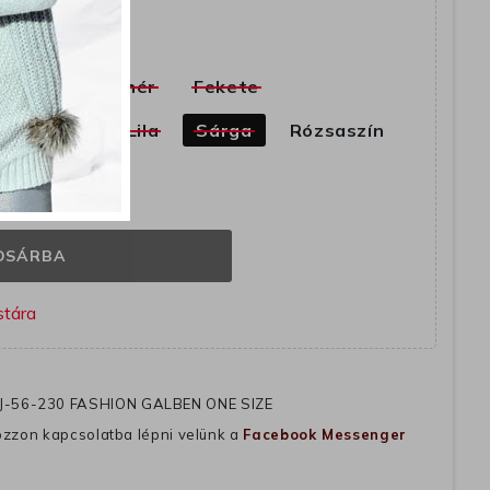
yütt
Bézs
Fehér
Fekete
ia
Zöld
Lila
Sárga
Rózsaszín
E
OSÁRBA
J-56-230 FASHION GALBEN ONE SIZE
ozzon kapcsolatba lépni velünk a
Facebook Messenger