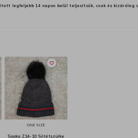
ított legfeljebb 14 napon belül teljesítsük, csak és kizáról
favorite_border
ONE SIZE
Sapka Z14-10 Sötétszürke