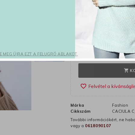
3 900 Ft
Adóval eg
Szürke
Szín
Burgund
ONE SIZ
Méret
SE MEG ÚJRA EZT A FELUGRÓ ABLAKOT.
K
shopping_cart
favorite_border
Márka
Fashion
Cikkszám
CACIULA C
További információkért, ne hab
vagy a
0618090107