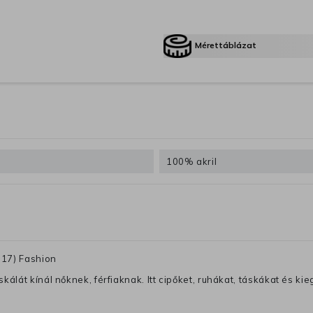
Mérettáblázat
100% akril
H17) Fashion
lát kínál nőknek, férfiaknak. Itt cipőket, ruhákat, táskákat és kiegé