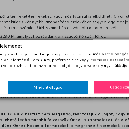
től a terméket/termékeket, vagy más futárral is elküldheti. Olyan u
 visszaküldés könnyebb azonosítása érdekében tegyen egy megjegy
re írja rá a számla IBAN-számát és a számlatulajdonos nevét.
j 2290 Ft, amelyet hozzáadunk a visszatérítő számlához.
en az esetben a szállítási díjat előre meg kell fizetnie a futárnak (
édelemedet
mi hibánk volt (ha a termék mérete nem felel meg a méret útmutatón
lyik webhelyet, tárolhatja vagy lekérheti az információkat a böngés
Ez az információ - ami Önre, preferenciáira vagy internetes eszközér
ból a terméket nem kapják meg tökéletes állapotban, akkor vegye 
) vonatkozhat - többnyire arra szolgál, hogy a webhely úgy működjön
 elküldjük Önnek.
hogy a terméket egy másik modellel cseréljük ki, azon az 
ket, hogy visszatérítsük a pénztét. Választhat visszatérí
Mindent elfogad
Csak a sz
termékek visszaküldése esetén a szállítást az ügyfél viseli (
llítjuk. Ha a készlet nem elegendő, fenntartjuk a jogot, hogy
 lehető leghamarabb felvesszük Önnel a kapcsolatot, és eldön
üldünk Önnek hasonló termékeket a megrendelt termékek cseré