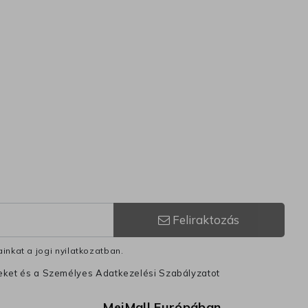
Feliraktozás
inkat a jogi nyilatkozatban.
leket és a Személyes Adatkezelési Szabályzatot
MeiMall Európában