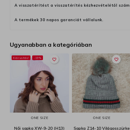
A visszatérítést a visszatérítés kézhezvételétől szám
A termékek 30 napos garanciát vállalunk.
Ugyanabban a kategóriában
Kiárusítás!
-19%
favorite_border
favorite_border
ONE SIZE
ONE SIZE
Női sapka XW-9-20 (H13)
Sapka Z14-10 Világosszürke