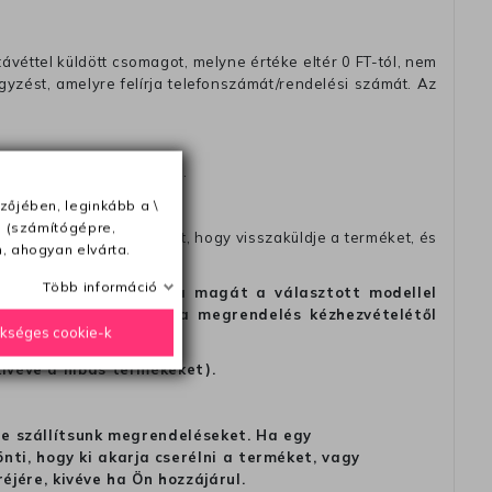
távéttel küldött csomagot, melyne értéke eltér 0 FT-tól, nem
zést, amelyre felírja telefonszámát/rendelési számát. Az
amikor a terméket átadja).
ak).
zőjében, leginkább a \
e (számítógépre,
fel velünk a kapcsolatot, hogy visszaküldje a terméket, és
, ahogyan elvárta.
Több információ
alapon, hogy meggondolta magát a választott modellel
tést is, de legkésőbb a megrendelés kézhezvételétől
ükséges cookie-k
kivéve a hibás termékeket).
 ne szállítsunk megrendeléseket. Ha egy
ti, hogy ki akarja cserélni a terméket, vagy
jére, kivéve ha Ön hozzájárul.