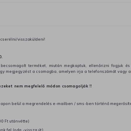
cserélni/visszaküldeni!
0
.
becsomagolt terméket, miután megkaptuk, ellenőrizni fogjuk és 
 egy megjegyzést a csomagba, amelyen irja a telefonszámát vagy a
ezeket nem megfelelő módon csomagolják !!
anapon belül a megrendelés e-mailben / sms-ben történő megerősít
0 Ft utánvétte)
nk fel (oda -vissza út)