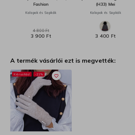
Fashion
(H33) Mei
Kalapok és Sapkák
Kalapok és Sapkák
4 800 Ft
3 900 Ft
3 400 Ft
A termék vásárlói ezt is megvették:
Kiárusítás!
-21%
favorite_border