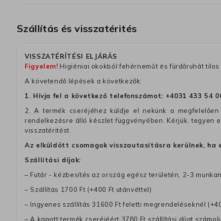
Szállítás és visszatérités
VISSZATÉRÍTÉSI ELJÁRÁS
Figyelem!
Higiéniai okokból fehérneműt és fürdőruhát tilos 
A követendő lépések a következők:
1. Hívja fel a következő telefonszámot:
+4031 433 54 0
2. A termék cseréjéhez küldje el nekünk a megfelelően 
rendelkezésre álló készlet függvényében. Kérjük, tegyen
visszatéritést.
Az elküldött csomagok visszautasításra kerülnek, ha 
Szállítási díjak:
– Futár - kézbesítés az ország egész területén, 2-3 munk
– Szállítás 1700 Ft (+400 Ft utánvéttel)
– Ingyenes szállítás 31600 Ft feletti megrendeléseknél (+40
– A kapott termék cseréjéért 3780 Ft szállítási díjat számolu