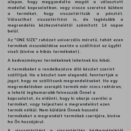
alapon, hogy meggondolta magát a választott
modellel kapcsolatban, vagy vissza szeretné küldeni
a terméket, hogy visszatérítsük a pénztét.
Választhat visszatérítést is, de legkésőbb a
megrendelés kézhezvételétől számított 14 napon
belül.
Az "ONE SIZE" ruházat univerzális méretű, tehát ezen
termékek visszaküldése esetén a szállítást az ügyfél
viseli (kivéve a hibás termékeket).
A kedvezményes termékeknek lehetnek kis hibái.
A termékeket a rendelkezésre álló készlet szerint
szállítjuk. Ha a készlet nem elegendő, fenntartjuk a
jogot, hogy ne szállítsunk megrendeléseket. Ha egy
megrendelésben szereplő termék már nincs raktáron,
a lehető leghamarabb felvesszük Önnel a
kapcsolatot, és eldönti, hogy ki akarja cserélni a
terméket, vagy teljesíteni a megrendelést ezen
termék nélkül. Nem küldünk Önnek hasonló
termékeket a megrendelt termékek cseréjére, kivéve
ha Ön hozzájárul.
A visszatérítést a visszatérítés kézhezvételétől