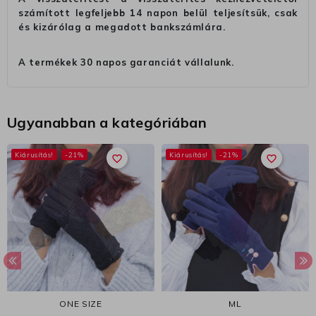
számított legfeljebb 14 napon belül teljesítsük, csak
és kizárólag a megadott bankszámlára.
A termékek 30 napos garanciát vállalunk.
Ugyanabban a kategóriában
Kiárusítás!
-21%
Kiárusítás!
-21%
favorite_border
favorite_border
ONE SIZE
M
L