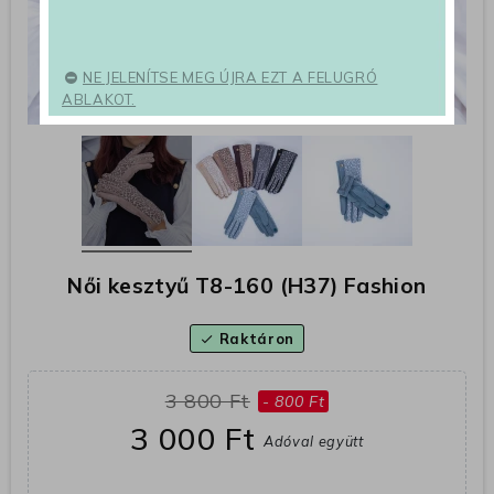
NE JELENÍTSE MEG ÚJRA EZT A FELUGRÓ
ABLAKOT.
Női kesztyű T8-160 (H37) Fashion
Raktáron
check
3 800 Ft
- 800 Ft
3 000 Ft
Adóval együtt