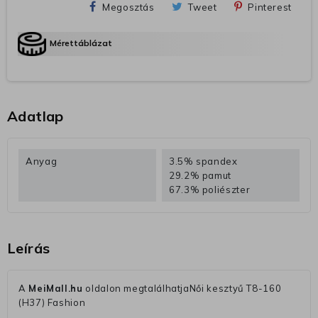
Megosztás
Tweet
Pinterest
Mérettáblázat
Adatlap
Anyag
3.5% spandex
29.2% pamut
67.3% poliészter
Leírás
A
MeiMall.hu
oldalon megtalálhatjaNői kesztyű T8-160
(H37) Fashion