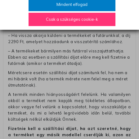
csomagba kérjük, hogy a visszaküldés könnyebb
Mindent elfogad
azonosítása érdekében tegyen egy megjegyzést, amelyre
felírja telefonszámát/rendelési számát. Az eljárás
Csak a szükséges cookie-k
egyszerűsítése érdekében kérjük, hogy erre a jegyre írja
rá a számla IBAN-számát és a számlatulajdonos nevét.
– Ha vissza akarja küldeni a termékeket a futárunkkal, a díj
2290 Ft, amelyet hozzáadunk a visszatérítő számlához.
– A termékeket bármilyen más futárral visszajuttathatja.
Ebben az esetben a szállítási díjat előre meg kell fizetnie a
futárnak (amikor a terméket átadja).
Méretcsere esetén szállítási díjat számitunk fel, ha nem a
mi hibánk volt (ha a termék mérete nem felel meg a méret
útmutatónak).
A termék minden hiányosságáért felelünk. Ha valamilyen
okból a terméket nem kapják meg tökéletes állapotban,
akkor vegye fel velünk a kapcsolatot, hogy visszaküldje a
terméket, és mi a lehető legrövidebb időn belül, további
költségek nélkül elküldjük Önnek.
Fizetnie kell a szállítási díjat, ha azt szeretné, hogy
a terméket egy másik modellel cseréljük ki, azon az