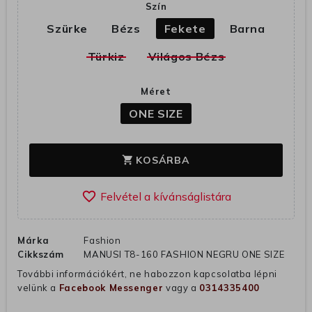
Szín
Szürke
Bézs
Fekete
Barna
Türkiz
Világos Bézs
Méret
ONE SIZE
KOSÁRBA
shopping_cart
favorite_border
Márka
Fashion
Cikkszám
MANUSI T8-160 FASHION NEGRU ONE SIZE
További információkért, ne habozzon kapcsolatba lépni
velünk a
Facebook Messenger
vagy a
0314335400