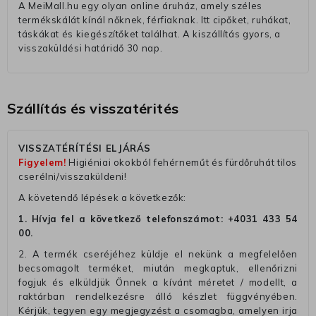
A MeiMall.hu egy olyan online áruház, amely széles
termékskálát kínál nőknek, férfiaknak. Itt cipőket, ruhákat,
táskákat és kiegészítőket találhat. A kiszállítás gyors, a
visszaküldési határidő 30 nap.
Szállítás és visszatérités
VISSZATÉRÍTÉSI ELJÁRÁS
Figyelem!
Higiéniai okokból fehérneműt és fürdőruhát tilos
cserélni/visszaküldeni!
A követendő lépések a következők:
1. Hívja fel a következő telefonszámot:
+4031 433 54
00
.
2. A termék cseréjéhez küldje el nekünk a megfelelően
becsomagolt terméket, miután megkaptuk, ellenőrizni
fogjuk és elküldjük Önnek a kívánt méretet / modellt, a
raktárban rendelkezésre álló készlet függvényében.
Kérjük, tegyen egy megjegyzést a csomagba, amelyen irja