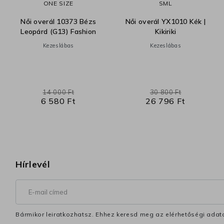
ONE SIZE
S
M
L
Női overál 10373 Bézs
Női overál YX1010 Kék |
Leopárd (G13) Fashion
Kikiriki
Kezeslábas
Kezeslábas
14 000 Ft
30 800 Ft
6 580 Ft
26 796 Ft
Hírlevél
Bármikor leiratkozhatsz. Ehhez keresd meg az elérhetőségi adata