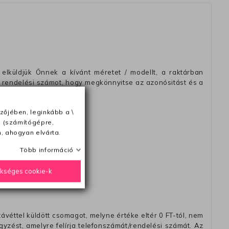
elküldjük Önnek a kívánt méretet / modellt, a raktárban
 rendelési számot, hogy megkönnyitse az azonósitást és a
zőjében, leginkább a \
e (számítógépre,
, ahogyan elvárta.
ésétől számítva
Több információ
ükséges cookie-k
távéttel küldött csomagot, melyne értéke eltér 0 FT-tól, nem
zést, amelyre felírja telefonszámát/rendelési számát. Az