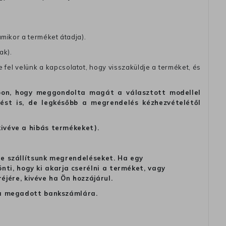
amikor a terméket átadja).
ak).
fel velünk a kapcsolatot, hogy visszaküldje a terméket, és
alapon, hogy meggondolta magát a választott modellel
tést is, de legkésőbb a megrendelés kézhezvételétől
kivéve a hibás termékeket).
 ne szállítsunk megrendeléseket. Ha egy
ti, hogy ki akarja cserélni a terméket, vagy
jére, kivéve ha Ön hozzájárul.
ag a megadott bankszámlára.