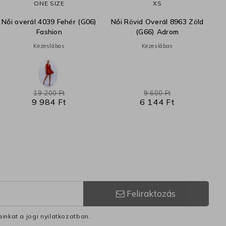
ONE SIZE
XS
Női overál 4039 Fehér (G06)
Női Rövid Overál 8963 Zöld
Fashion
(G66) Adrom
Kezeslábas
Kezeslábas
19 200 Ft
9 600 Ft
9 984 Ft
6 144 Ft
Feliraktozás
inkat a jogi nyilatkozatban.