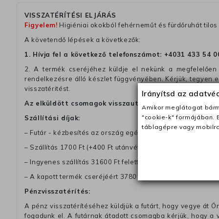
VISSZATÉRÍTÉSI ELJÁRÁS
Figyelem!
Higiéniai okokból fehérneműt és fürdőruhát tilos 
A követendő lépések a következők:
1. Hívja fel a következő telefonszámot:
+4031 433 54 0
2. A termék cseréjéhez küldje el nekünk a megfelelően 
rendelkezésre álló készlet függvényében. Kérjük, tegyen
visszatéritést.
Irányítsd az adatv
Az elküldött csomagok visszautasításra kerülnek, ha 
Amikor meglátogat bárme
"cookie-k" formájában. 
Szállítási díjak:
táblagépre vagy mobilra
– Futár - kézbesítés az ország egész területén, 2-3 munk
– Szállítás 1700 Ft (+400 Ft utánvéttel)
– Ingyenes szállítás 31600 Ft feletti megrendeléseknél (+40
– A kapott termék cseréjéért 3780 Ft szállítási díjat számolu
Pénzvisszatérítés:
A pénz visszatérítéséhez küldjük a futárt, hogy vegye át Ön
fogadunk el. A futárnak átadott csomagba kérjük, hogy a