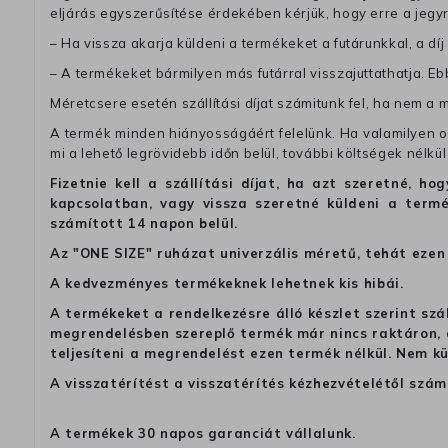
eljárás egyszerűsítése érdekében kérjük, hogy erre a jegy
– Ha vissza akarja küldeni a termékeket a futárunkkal, a dí
– A termékeket bármilyen más futárral visszajuttathatja. Ebb
Méretcsere esetén szállítási díjat számitunk fel, ha nem a 
A termék minden hiányosságáért felelünk. Ha valamilyen ok
mi a lehető legrövidebb időn belül, további költségek nélkül
Fizetnie kell a szállítási díjat, ha azt szeretné, 
kapcsolatban, vagy vissza szeretné küldeni a termé
számított 14 napon belül.
Az "ONE SIZE" ruházat univerzális méretű, tehát ezen 
A kedvezményes termékeknek lehetnek kis hibái.
A termékeket a rendelkezésre álló készlet szerint szá
megrendelésben szereplő termék már nincs raktáron, a
teljesíteni a megrendelést ezen termék nélkül. Nem k
A visszatérítést a visszatérítés kézhezvételétől szám
A termékek 30 napos garanciát vállalunk.