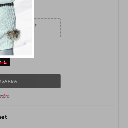
együtt
ajánlat véget ér
08:07:26
M-L
OSÁRBA
het