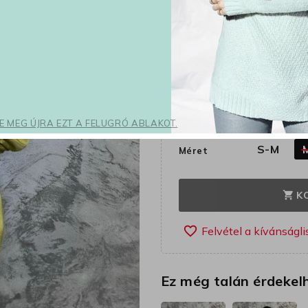
33 128 Ft
Adóval 
A különleges 
1
nap
Zöld
Szín
SE MEG ÚJRA EZT A FELUGRÓ ABLAKOT.
S-M
Méret
K
shopping_cart
favorite_border
Ez még talán érdekel