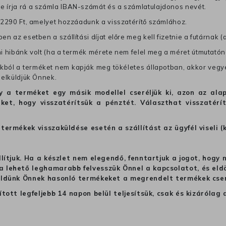
re írja rá a számla IBAN-számát és a számlatulajdonos nevét.
j 2290 Ft, amelyet hozzáadunk a visszatérítő számlához.
en az esetben a szállítási díjat előre meg kell fizetnie a futárnak (
mi hibánk volt (ha a termék mérete nem felel meg a méret útmutatón
ból a terméket nem kapják meg tökéletes állapotban, akkor vegye 
 elküldjük Önnek.
hogy a terméket egy másik modellel cseréljük ki, azon az 
ket, hogy visszatérítsük a pénztét. Választhat visszatérí
termékek visszaküldése esetén a szállítást az ügyfél viseli (
llítjuk. Ha a készlet nem elegendő, fenntartjuk a jogot, hogy
 lehető leghamarabb felvesszük Önnel a kapcsolatot, és eldön
üldünk Önnek hasonló termékeket a megrendelt termékek cseré
ított legfeljebb 14 napon belül teljesítsük, csak és kizáról