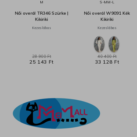
M
S-M
M-L
Női overál TR346 Szürke |
Női overál W9091 Kék
Kikiriki
Kikiriki
Kezeslábas
Kezeslábas
28 900 Ft
40 400 Ft
25 143 Ft
33 128 Ft