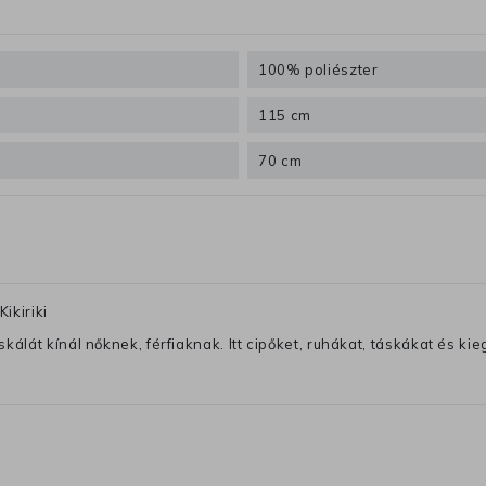
100% poliészter
115 cm
70 cm
ikiriki
lát kínál nőknek, férfiaknak. Itt cipőket, ruhákat, táskákat és kiegé