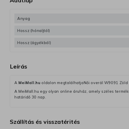
Adatlap
Anyag
Hossz (hónaljtól)
Hossz (ágyékból)
Leírás
A
MeiMall.hu
oldalon megtalálhatjaNői overál W9091 Zöld K
A MeiMall.hu egy olyan online áruház, amely széles termékská
határidő 30 nap.
Szállítás és visszatérités