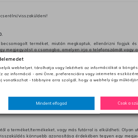
cserélni/visszaküldeni!
0
.
becsomagolt terméket, miután megkaptuk, ellenőrizni fogjuk és 
 egy megjegyzést a csomagba, amelyen irja a telefonszámát vagy a
édelemedet
ezeket nem megfelelő módon csomagolják !!
lyik webhelyet, tárolhatja vagy lekérheti az információkat a böngés
Ez az információ - ami Önre, preferenciáira vagy internetes eszközér
) vonatkozhat - többnyire arra szolgál, hogy a webhely úgy működjön
anapon belül a megrendelés e-mailben / sms-ben történő megerősít
0 Ft utánvétte)
Mindent elfogad
Csak a sz
nk fel (oda -vissza út)
től a terméket/termékeket, vagy más futárral is elküldheti. Olyan u
 visszaküldés könnyebb azonosítása érdekében tegyen egy megjegy