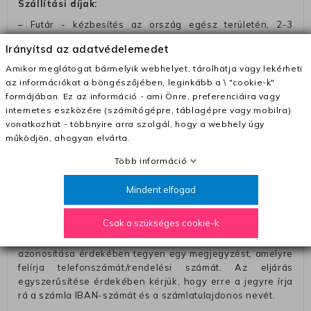
Szállítási díjak:
– Futár - kézbesítés az ország egész területén, 2-3
munkanapon belül a megrendelés e-mailben / sms-ben
Irányítsd az adatvédelemedet
történő megerősítésétől számítva
Amikor meglátogat bármelyik webhelyet, tárolhatja vagy lekérheti
– Szállítás 1700 Ft (+400 Ft utánvéttel)
az információkat a böngészőjében, leginkább a \ "cookie-k"
– Ingyenes szállítás 31600 Ft feletti megrendeléseknél
formájában. Ez az információ - ami Önre, preferenciáira vagy
(+400 Ft utánvétte)
internetes eszközére (számítógépre, táblagépre vagy mobilra)
vonatkozhat - többnyire arra szolgál, hogy a webhely úgy
– A kapott termék cseréjéért 3780 Ft szállítási díjat
működjön, ahogyan elvárta.
számolunk fel (oda -vissza út)
Több információ
Pénzvisszatérítés:
A pénz visszatérítéséhez küldjük a futárt, hogy vegye át
Mindent elfogad
Öntől a terméket/termékeket, vagy más futárral is
elküldheti. Olyan utávéttel küldött csomagot, melyne
Csak a szükséges cookie-k
értéke eltér 0 FT-tól, nem fogadunk el. A futárnak átadott
csomagba kérjük, hogy a visszaküldés könnyebb
azonosítása érdekében tegyen egy megjegyzést, amelyre
felírja telefonszámát/rendelési számát. Az eljárás
egyszerűsítése érdekében kérjük, hogy erre a jegyre írja
rá a számla IBAN-számát és a számlatulajdonos nevét.