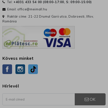
Tel:
+4031 433 54 00 (
08:00-17:00, S: 09:00-15:00
)
Email:
office@meimall.hu
Raktár címe: 21-22 Drumul Garii utca, Dobroesti, Ilfov,
Románia
Kövess minket
Facebook
Instagram
TikTok
Hírlevél
OK