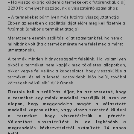
– Ha vissza akarja küldeni a termékeket a futárunkkal, a díj
2290 Ft, amelyet hozzáadunk a visszatérítő számlához.
– A termékeket bármilyen más futárral visszajuttathatja.
Ebben az esetben a szállítási díjat előre meg kell fizetnie a
futárnak (amikor a terméket átadja).
Méretcsere esetén szállítási díjat számitunk fel, ha nem a
mi hibánk volt (ha a termék mérete nem felel meg a méret
útmutatónak).
A termék minden hiányosságáért felelünk. Ha valamilyen
okból a terméket nem kapják meg tökéletes állapotban,
akkor vegye fel velünk a kapcsolatot, hogy visszaküldje a
terméket, és mi a lehető legrövidebb időn belül, további
költségek nélkül elküldjük Önnek.
Fizetnie kell a szállítási díjat, ha azt szeretné, hogy
a terméket egy másik modellel cseréljük ki, azon az
alapon, hogy meggondolta magát a választott
modellel kapcsolatban, vagy vissza szeretné küldeni
a terméket, hogy visszatérítsük a pénztét.
Választhat visszatérítést is, de legkésőbb a
megrendelés kézhezvételétől számított 14 napon
belül.