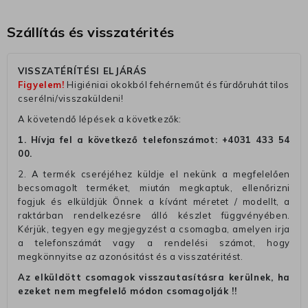
Szállítás és visszatérités
VISSZATÉRÍTÉSI ELJÁRÁS
Figyelem!
Higiéniai okokból fehérneműt és fürdőruhát tilos
cserélni/visszaküldeni!
A követendő lépések a következők:
1. Hívja fel a következő telefonszámot:
+4031 433 54
00
.
2. A termék cseréjéhez küldje el nekünk a megfelelően
becsomagolt terméket, miután megkaptuk, ellenőrizni
fogjuk és elküldjük Önnek a kívánt méretet / modellt, a
raktárban rendelkezésre álló készlet függvényében.
Kérjük, tegyen egy megjegyzést a csomagba, amelyen irja
a telefonszámát vagy a rendelési számot, hogy
megkönnyitse az azonósitást és a visszatéritést.
Az elküldött csomagok visszautasításra kerülnek, ha
ezeket nem megfelelő módon csomagolják !!