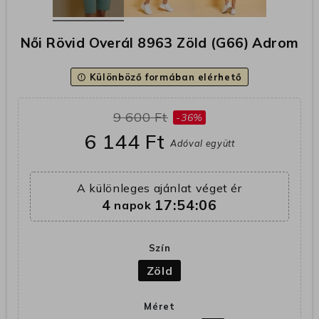
Női Rövid Overál 8963 Zöld (G66) Adrom
Különböző formában elérhető
error_outline
9 600 Ft
-36%
6 144 Ft
Adóval együtt
A különleges ajánlat véget ér
4
17:54:05
napok
Szín
Zöld
Méret