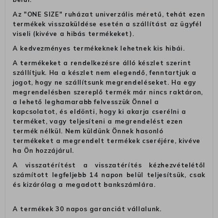
Az "ONE SIZE" ruházat univerzális méretű, tehát ezen
termékek visszaküldése esetén a szállítást az ügyfél
viseli (kivéve a hibás termékeket).
A kedvezményes termékeknek lehetnek kis hibái.
A termékeket a rendelkezésre álló készlet szerint
szállítjuk. Ha a készlet nem elegendő, fenntartjuk a
jogot, hogy ne szállítsunk megrendeléseket. Ha egy
megrendelésben szereplő termék már nincs raktáron,
a lehető leghamarabb felvesszük Önnel a
kapcsolatot, és eldönti, hogy ki akarja cserélni a
terméket, vagy teljesíteni a megrendelést ezen
termék nélkül. Nem küldünk Önnek hasonló
termékeket a megrendelt termékek cseréjére, kivéve
ha Ön hozzájárul.
A visszatérítést a visszatérítés kézhezvételétől
számított legfeljebb 14 napon belül teljesítsük, csak
és kizárólag a megadott bankszámlára.
A termékek 30 napos garanciát vállalunk.