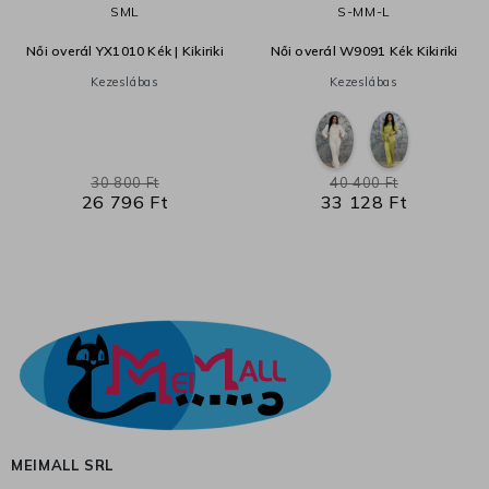
S
M
L
S-M
M-L
Női overál YX1010 Kék | Kikiriki
Női overál W9091 Kék Kikiriki
Kezeslábas
Kezeslábas
30 800 Ft
40 400 Ft
26 796 Ft
33 128 Ft
MEIMALL SRL