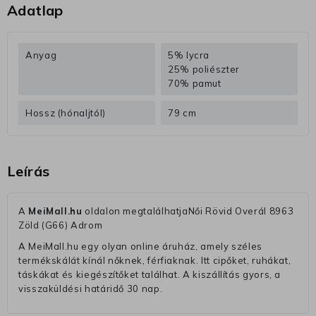
Adatlap
Anyag
5% lycra
25% poliészter
70% pamut
Hossz (hónaljtól)
79 cm
Leírás
A
MeiMall.hu
oldalon megtalálhatjaNői Rövid Overál 8963
Zöld (G66) Adrom
A MeiMall.hu egy olyan online áruház, amely széles
termékskálát kínál nőknek, férfiaknak. Itt cipőket, ruhákat,
táskákat és kiegészítőket találhat. A kiszállítás gyors, a
visszaküldési határidő 30 nap.