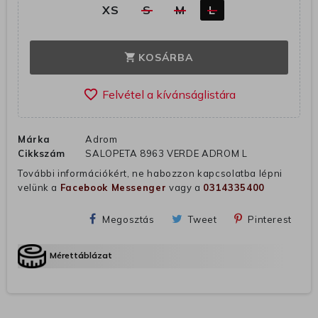
XS
S
M
L
KOSÁRBA
shopping_cart
favorite_border
Márka
Adrom
Cikkszám
SALOPETA 8963 VERDE ADROM L
További információkért, ne habozzon kapcsolatba lépni
velünk a
Facebook Messenger
vagy a
0314335400
Megosztás
Tweet
Pinterest
Mérettáblázat