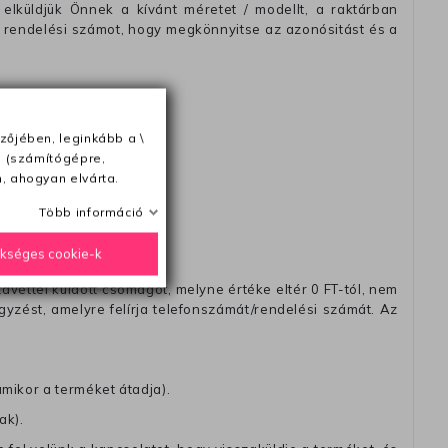
elküldjük Önnek a kívánt méretet / modellt, a raktárban
 rendelési számot, hogy megkönnyitse az azonósitást és a
zőjében, leginkább a \
ésétől számítva
e (számítógépre,
, ahogyan elvárta.
Több információ
ükséges cookie-k
távéttel küldött csomagot, melyne értéke eltér 0 FT-tól, nem
zést, amelyre felírja telefonszámát/rendelési számát. Az
amikor a terméket átadja).
ak).