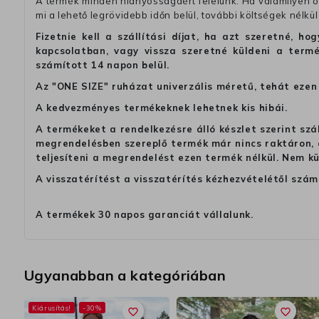
A termék minden hiányosságáért felelünk. Ha valamilyen ok
mi a lehető legrövidebb időn belül, további költségek nélkül
Fizetnie kell a szállítási díjat, ha azt szeretné, 
kapcsolatban, vagy vissza szeretné küldeni a termé
számított 14 napon belül.
Az "ONE SIZE" ruházat univerzális méretű, tehát ezen 
A kedvezményes termékeknek lehetnek kis hibái.
A termékeket a rendelkezésre álló készlet szerint szá
megrendelésben szereplő termék már nincs raktáron, a
teljesíteni a megrendelést ezen termék nélkül. Nem k
A visszatérítést a visszatérítés kézhezvételétől szám
A termékek 30 napos garanciát vállalunk.
Ugyanabban a kategóriában
Kiárusítás!
-30%
favorite_border
favorite_border