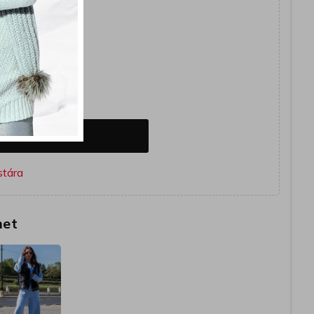
együtt
E
OSÁRBA
het