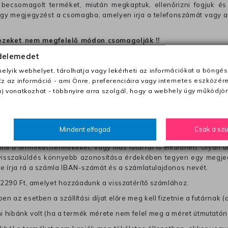
becsomagolt terméket, miután megkaptuk, ellenőrizni fogjuk és 
 egy megjegyzést a csomagba, amelyen irja a telefonszámát vagy a
ezeket nem megfelelő módon csomagolják !!
édelemedet
lyik webhelyet, tárolhatja vagy lekérheti az információkat a böngés
anapon belül a megrendelés e-mailben / sms-ben történő megerősít
Ez az információ - ami Önre, preferenciáira vagy internetes eszközér
) vonatkozhat - többnyire arra szolgál, hogy a webhely úgy működjön
0 Ft utánvétte)
nk fel (oda -vissza út)
Mindent elfogad
Csak a sz
től a terméket/termékeket, vagy más futárral is elküldheti. Olyan u
 visszaküldés könnyebb azonosítása érdekében tegyen egy megjegy
re írja rá a számla IBAN-számát és a számlatulajdonos nevét.
j 2290 Ft, amelyet hozzáadunk a visszatérítő számlához.
en az esetben a szállítási díjat előre meg kell fizetnie a futárnak (
mi hibánk volt (ha a termék mérete nem felel meg a méret útmutatón