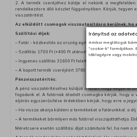
2. A termék cseréjéhez küldje el nekünk a megfelelően 
rendelkezésre álló készlet függvényében. Kérjük, tegyen
visszatéritést.
Az elküldött csomagok visszautasításra kerülnek, ha 
Irányítsd az adatv
Szállítási díjak:
Amikor meglátogat bárme
– Futár - kézbesítés az ország egész területén, 2-3 munk
"cookie-k" formájában. 
– Szállítás 1700 Ft (+400 Ft utánvéttel)
táblagépre vagy mobilra
– Ingyenes szállítás 31600 Ft feletti megrendeléseknél (+40
– A kapott termék cseréjéért 3780 Ft szállítási díjat számolu
Pénzvisszatérítés:
A pénz visszatérítéséhez küldjük a futárt, hogy vegye át Ön
fogadunk el. A futárnak átadott csomagba kérjük, hogy a
eljárás egyszerűsítése érdekében kérjük, hogy erre a jegy
– Ha vissza akarja küldeni a termékeket a futárunkkal, a dí
– A termékeket bármilyen más futárral visszajuttathatja. Ebb
Méretcsere esetén szállítási díjat számitunk fel, ha nem a 