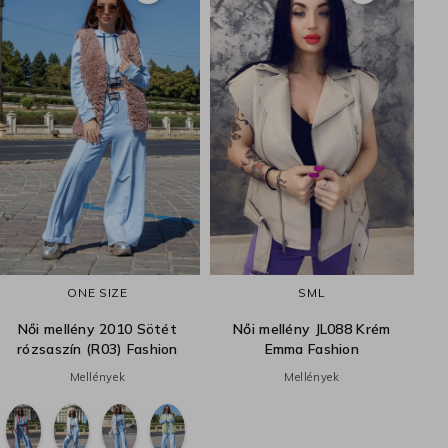
ONE SIZE
S
M
L
Női mellény 2010 Sötét
Női mellény JL088 Krém
rózsaszín (R03) Fashion
Emma Fashion
Mellények
Mellények