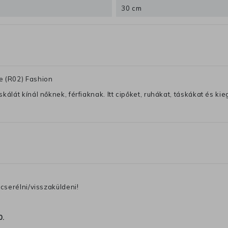
30 cm
e (R02) Fashion
lát kínál nőknek, férfiaknak. Itt cipőket, ruhákat, táskákat és kiegé
cserélni/visszaküldeni!
0
.