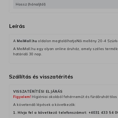
Hossz (hónaljtól)
Leírás
A
MeiMall.hu
oldalon megtalálhatjaNői mellény 20-4 Szürk
A MeiMall.hu egy olyan online áruház, amely széles termékská
határidő 30 nap.
Szállítás és visszatérités
VISSZATÉRÍTÉSI ELJÁRÁS
Figyelem!
Higiéniai okokból fehérneműt és fürdőruhát tilos 
A követendő lépések a következők:
1. Hívja fel a következő telefonszámot:
+4031 433 54 0