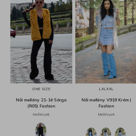
|
ONE SIZE
L
XL
XXL
Női mellény 21-14 Sárga
Női mellény V919 Krém |
(R05) Fashion
Fashion
Mellények
Mellények