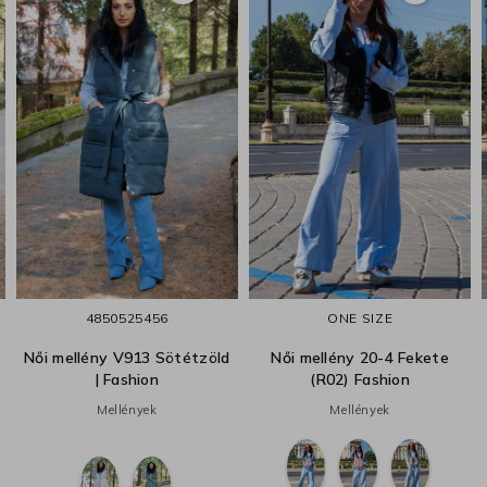
48
50
52
54
56
ONE SIZE
Női mellény V913 Sötétzöld
Női mellény 20-4 Fekete
| Fashion
(R02) Fashion
Mellények
Mellények