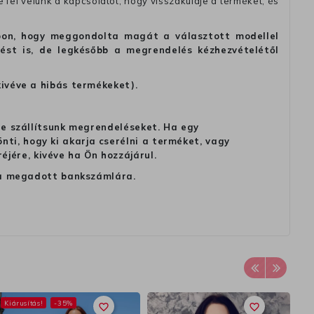
fel velünk a kapcsolatot, hogy visszaküldje a terméket, és
alapon, hogy meggondolta magát a választott modellel
tést is, de legkésőbb a megrendelés kézhezvételétől
kivéve a hibás termékeket).
 ne szállítsunk megrendeléseket. Ha egy
ti, hogy ki akarja cserélni a terméket, vagy
jére, kivéve ha Ön hozzájárul.
ag a megadott bankszámlára.
Kiárusítás!
-35%
favorite_border
favorite_border