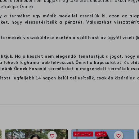
ból a terméket nem kapják meg tökéletes állapotban, akkor vegye 
 elküldjük Önnek.
hogy a terméket egy másik modellel cseréljük ki, azon az 
ket, hogy visszatérítsük a pénztét. Választhat visszatérí
termékek visszaküldése esetén a szállítást az ügyfél viseli (
llítjuk. Ha a készlet nem elegendő, fenntartjuk a jogot, hogy
 lehető leghamarabb felvesszük Önnel a kapcsolatot, és eldön
üldünk Önnek hasonló termékeket a megrendelt termékek cseré
ított legfeljebb 14 napon belül teljesítsük, csak és kizáról
Kiárusítás!
-32%
favorite_border
favorite_border