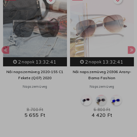
2
13:32:40
2
13:32:40
napok
napok
Női napszemüveg 2020-155 C1
Női napszemüveg 20306 Arany-
Fekete (Q07) 2020
Barna Fashion
Napszemüveg
Napszemüveg
8 700 Ft
6 800 Ft
5 655 Ft
4 420 Ft