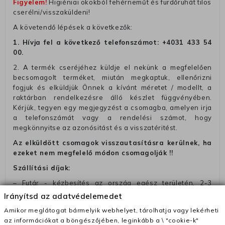
Figyelem!
Higiéniai okokból fehérneműt és fürdőruhát tilos
cserélni/visszaküldeni!
A követendő lépések a következők:
1. Hívja fel a következő telefonszámot:
+4031 433 54
00
.
2. A termék cseréjéhez küldje el nekünk a megfelelően
becsomagolt terméket, miután megkaptuk, ellenőrizni
fogjuk és elküldjük Önnek a kívánt méretet / modellt, a
raktárban rendelkezésre álló készlet függvényében.
Kérjük, tegyen egy megjegyzést a csomagba, amelyen irja
a telefonszámát vagy a rendelési számot, hogy
megkönnyitse az azonósitást és a visszatéritést.
Az elküldött csomagok visszautasításra kerülnek, ha
ezeket nem megfelelő módon csomagolják !!
Szállítási díjak:
– Futár - kézbesítés az ország egész területén, 2-3
munkanapon belül a megrendelés e-mailben / sms-ben
Irányítsd az adatvédelemedet
történő megerősítésétől számítva
Amikor meglátogat bármelyik webhelyet, tárolhatja vagy lekérheti
– Szállítás 1700 Ft (+400 Ft utánvéttel)
az információkat a böngészőjében, leginkább a \ "cookie-k"