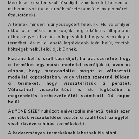
Méretcsere esetén szállítási díjat számitunk fel, ha nem a
mi hibánk volt (ha a termék mérete nem felel meg a méret
útmutatónak).
A termék minden hiányosságáért felelünk. Ha valamilyen
okból a terméket nem kapják meg tökéletes állapotban,
akkor vegye fel velünk a kapcsolatot, hogy visszaküldje a
terméket, és mi a lehető legrövidebb időn belül, további
költségek nélkül elküldjük Önnek.
Fizetnie kell a szállítási díjat, ha azt szeretné, hogy
a terméket egy másik modellel cseréljük ki, azon az
alapon, hogy meggondolta magát a választott
modellel kapcsolatban, vagy vissza szeretné küldeni
a terméket, hogy visszatérítsük a pénztét.
Választhat visszatérítést is, de legkésőbb a
megrendelés kézhezvételétől számított 14 napon
belül.
Az "ONE SIZE" ruházat univerzális méretű, tehát ezen
termékek visszaküldése esetén a szállítást az ügyfél
viseli (kivéve a hibás termékeket).
A kedvezményes termékeknek lehetnek kis hibái.