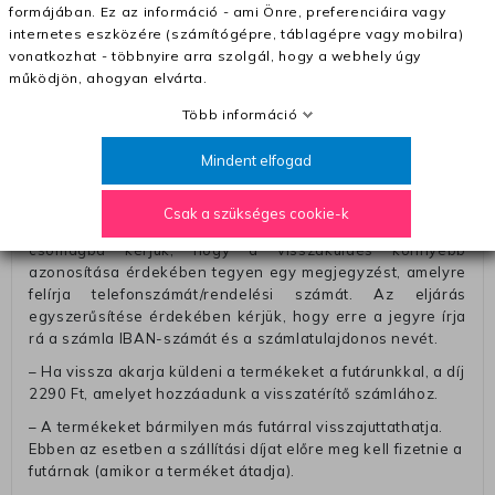
formájában. Ez az információ - ami Önre, preferenciáira vagy
– Ingyenes szállítás 31600 Ft feletti megrendeléseknél
internetes eszközére (számítógépre, táblagépre vagy mobilra)
(+400 Ft utánvétte)
vonatkozhat - többnyire arra szolgál, hogy a webhely úgy
– A kapott termék cseréjéért 3780 Ft szállítási díjat
működjön, ahogyan elvárta.
számolunk fel (oda -vissza út)
Több információ
Pénzvisszatérítés:
Mindent elfogad
A pénz visszatérítéséhez küldjük a futárt, hogy vegye át
Öntől a terméket/termékeket, vagy más futárral is
elküldheti. Olyan utávéttel küldött csomagot, melyne
Csak a szükséges cookie-k
értéke eltér 0 FT-tól, nem fogadunk el. A futárnak átadott
csomagba kérjük, hogy a visszaküldés könnyebb
azonosítása érdekében tegyen egy megjegyzést, amelyre
felírja telefonszámát/rendelési számát. Az eljárás
egyszerűsítése érdekében kérjük, hogy erre a jegyre írja
rá a számla IBAN-számát és a számlatulajdonos nevét.
– Ha vissza akarja küldeni a termékeket a futárunkkal, a díj
2290 Ft, amelyet hozzáadunk a visszatérítő számlához.
– A termékeket bármilyen más futárral visszajuttathatja.
Ebben az esetben a szállítási díjat előre meg kell fizetnie a
futárnak (amikor a terméket átadja).