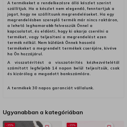
A termékeket a rendelkezésre álló készlet szerint
szállítjuk. Ha a készlet nem elegendő, fenntartjuk a
jogot, hogy ne szállítsunk megrendeléseket. Ha egy
megrendelésben szereplő termék már nincs raktáron,
a lehető leghamarabb felvesszük Önnel a
kapcsolatot, és eldönti, hogy ki akarja cserélni a
terméket, vagy teljesíteni a megrendelést ezen
termék nélkül. Nem küldünk Önnek hasonló
termékeket a megrendelt termékek cseréjére, kivéve
ha Ön hozzájárul.
A visszatérítést a visszatérítés kézhezvételétől
számított legfeljebb 14 napon belül teljesítsük, csak
és kizárólag a megadott bankszámlára.
A termékek 30 napos garanciát vállalunk.
Ugyanabban a kategóriában
-35%
-35%
favorite_border
favorite_border