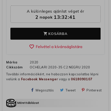
A különleges ajánlat véget ér
2
13:32:40
napok
KOSÁRBA
shopping_cart
favorite_border
Márka
2020
Cikkszám
OCHELARI 2020-35 C2 NEGRU 2020
További információkért, ne habozzon kapcsolatba lépni
velünk a
Facebook Messenger
vagy a
0618090107
Megosztás
Tweet
Pinterest
Mérettáblázat