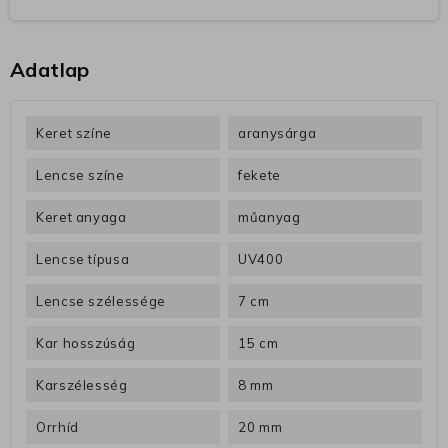
Adatlap
Keret színe
aranysárga
Lencse színe
fekete
Keret anyaga
műanyag
Lencse típusa
UV400
Lencse szélessége
7 cm
Kar hosszúság
15 cm
Karszélesség
8 mm
Orrhíd
20 mm