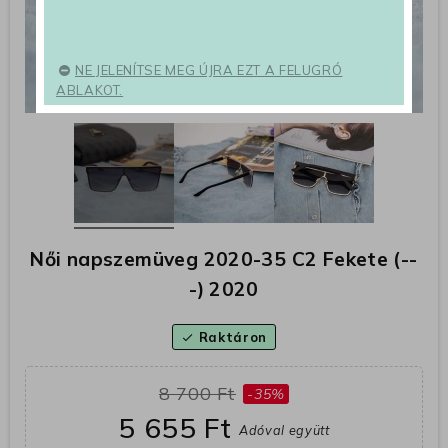
NE JELENÍTSE MEG ÚJRA EZT A FELUGRÓ
ABLAKOT.
Női napszemüveg 2020-35 C2 Fekete (--
-) 2020
Raktáron
check
8 700 Ft
-35%
5 655 Ft
Adóval együtt