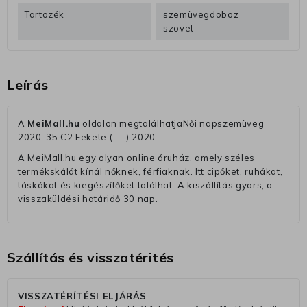
Tartozék
szemüvegdoboz
szövet
Leírás
A
MeiMall.hu
oldalon megtalálhatjaNői napszemüveg
2020-35 C2 Fekete (---) 2020
A MeiMall.hu egy olyan online áruház, amely széles
termékskálát kínál nőknek, férfiaknak. Itt cipőket, ruhákat,
táskákat és kiegészítőket találhat. A kiszállítás gyors, a
visszaküldési határidő 30 nap.
Szállítás és visszatérités
VISSZATÉRÍTÉSI ELJÁRÁS