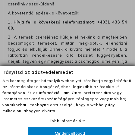
cserélni/visszaküldeni!
A követendő lépések a következők:
1. Hívja fel a következő telefonszámot:
+4031 433 54
00
.
2. A termék cseréjéhez küldje el nekünk a megfelelően
becsomagolt terméket, miután megkaptuk, ellenőrizni
fogjuk és elküldjük Önnek a kívánt méretet / modellt, a
raktárban rendelkezésre álló készlet függvényében.
Kérjük, tegyen egy megjegyzést a csomagba, amelyen irja
a telefonszámát vagy a rendelési számot, hogy
Irányítsd az adatvédelemedet
megkönnyitse az azonósitást és a visszatéritést.
Amikor meglátogat bármelyik webhelyet, tárolhatja vagy lekérheti
Az elküldött csomagok visszautasításra kerülnek, ha
az információkat a böngészőjében, leginkább a \ "cookie-k"
ezeket nem megfelelő módon csomagolják !!
formájában. Ez az információ - ami Önre, preferenciáira vagy
Szállítási díjak:
internetes eszközére (számítógépre, táblagépre vagy mobilra)
vonatkozhat - többnyire arra szolgál, hogy a webhely úgy
– Futár - kézbesítés az ország egész területén, 2-3
működjön, ahogyan elvárta.
munkanapon belül a megrendelés e-mailben / sms-ben
történő megerősítésétől számítva
Több információ
– Szállítás 1700 Ft (+400 Ft utánvéttel)
Mindent elfogad