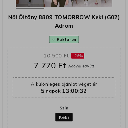
Női Öltöny 8809 TOMORROW Keki (G02)
Adrom
Raktáron
check
10 500 Ft
-26%
7 770 Ft
Adóval együtt
A különleges ajánlat véget ér
5
13:00:32
napok
Szín
Keki