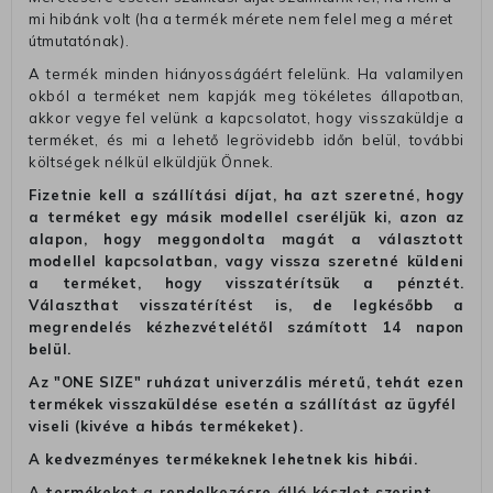
mi hibánk volt (ha a termék mérete nem felel meg a méret
útmutatónak).
A termék minden hiányosságáért felelünk. Ha valamilyen
okból a terméket nem kapják meg tökéletes állapotban,
akkor vegye fel velünk a kapcsolatot, hogy visszaküldje a
terméket, és mi a lehető legrövidebb időn belül, további
költségek nélkül elküldjük Önnek.
Fizetnie kell a szállítási díjat, ha azt szeretné, hogy
a terméket egy másik modellel cseréljük ki, azon az
alapon, hogy meggondolta magát a választott
modellel kapcsolatban, vagy vissza szeretné küldeni
a terméket, hogy visszatérítsük a pénztét.
Választhat visszatérítést is, de legkésőbb a
megrendelés kézhezvételétől számított 14 napon
belül.
Az "ONE SIZE" ruházat univerzális méretű, tehát ezen
termékek visszaküldése esetén a szállítást az ügyfél
viseli (kivéve a hibás termékeket).
A kedvezményes termékeknek lehetnek kis hibái.
A termékeket a rendelkezésre álló készlet szerint