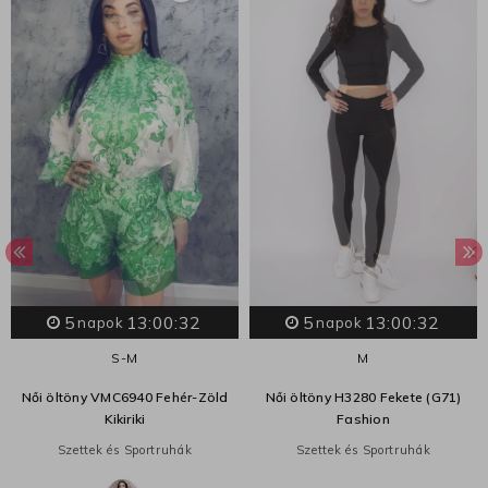
5
13:00:32
5
13:00:32
napok
napok
S-M
M
Női öltöny VMC6940 Fehér-Zöld
Női öltöny H3280 Fekete (G71)
Kikiriki
Fashion
Szettek és Sportruhák
Szettek és Sportruhák