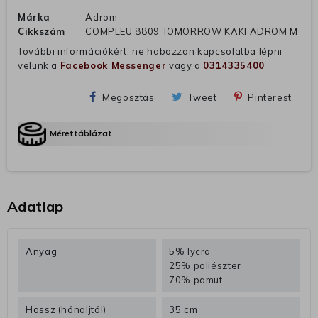
Márka
Adrom
Cikkszám
COMPLEU 8809 TOMORROW KAKI ADROM M
További információkért, ne habozzon kapcsolatba lépni
velünk a
Facebook Messenger
vagy a
0314335400
Megosztás
Tweet
Pinterest
Mérettáblázat
Adatlap
Anyag
5% lycra
25% poliészter
70% pamut
Hossz (hónaljtól)
35 cm