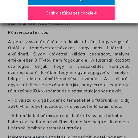
– Ingyenes szállítás 31600 Ft feletti megrendeléseknél
(+400 Ft utánvétte)
Csak a szükséges cookie-k
– A kapott termék cseréjéért 3780 Ft szállítási díjat
számolunk fel (oda -vissza út)
Pénzvisszatérítés:
A pénz visszatérítéséhez küldjük a futárt, hogy vegye át
Öntől a terméket/termékeket, vagy más futárral is
elküldheti. Olyan utávéttel küldött csomagot, melyne
értéke eltér 0 FT-tól, nem fogadunk el. A futárnak átadott
csomagba kérjük, hogy a visszaküldés könnyebb
azonosítása érdekében tegyen egy megjegyzést, amelyre
felírja telefonszámát/rendelési számát. Az eljárás
egyszerűsítése érdekében kérjük, hogy erre a jegyre írja
rá a számla IBAN-számát és a számlatulajdonos nevét.
– Ha vissza akarja küldeni a termékeket a futárunkkal, a díj
2290 Ft, amelyet hozzáadunk a visszatérítő számlához.
– A termékeket bármilyen más futárral visszajuttathatja.
Ebben az esetben a szállítási díjat előre meg kell fizetnie a
futárnak (amikor a terméket átadja).
Méretcsere esetén szállítási díjat számitunk fel, ha nem a