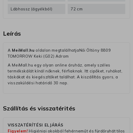
Lábhossz (ágyékból)
72 cm
Leírás
A
MeiMall.hu
oldalon megtalálhatjaNői Öltöny 8809
TOMORROW Keki (G02) Adrom
A MeiMall.hu egy olyan online áruház, amely széles
termékskálát kínál nőknek, férfiaknak. Itt cipőket, ruhákat,
táskákat és kiegészítőket találhat. A kiszállítás gyors, a
visszaküldési határidő 30 nap.
Szállítás és visszatérités
VISSZATÉRÍTÉSI ELJÁRÁS
Figyelem!
Higiéniai okokból fehérneműt és fürdőruhát tilos