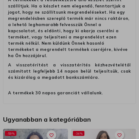
szállítjuk. Ha a készlet nem elegendő, fenntartjuk a
jogot, hogy ne szállítsunk megrendeléseket. Ha egy
megrendelésben szereplő termék már nincs raktáron,
a lehető leghamarabb felvesszük Önnel a
kapcsolatot, és eldönti, hogy ki akarja cserélni a
terméket, vagy teljesíteni a megrendelést ezen
termék nélkül. Nem küldünk Önnek hasonló
termékeket a megrendelt termékek cseréjére, kivéve
ha Ön hozzájárul.
A visszatérítést a visszatérítés kézhezvételétől
számított legfeljebb 14 napon belül teljesítsük, csak
és kizárólag a megadott bankszámlára.
A termékek 30 napos garanciát vállalunk.
Ugyanabban a kategóriában
-59%
-34%
favorite_border
favorite_border