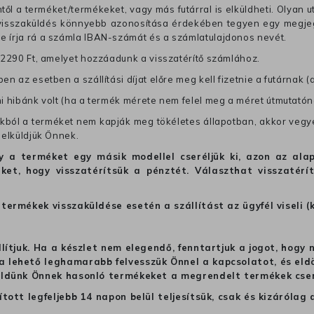
től a terméket/termékeket, vagy más futárral is elküldheti. Olyan u
 visszaküldés könnyebb azonosítása érdekében tegyen egy megjegy
re írja rá a számla IBAN-számát és a számlatulajdonos nevét.
j 2290 Ft, amelyet hozzáadunk a visszatérítő számlához.
en az esetben a szállítási díjat előre meg kell fizetnie a futárnak (
mi hibánk volt (ha a termék mérete nem felel meg a méret útmutatón
ból a terméket nem kapják meg tökéletes állapotban, akkor vegye 
 elküldjük Önnek.
hogy a terméket egy másik modellel cseréljük ki, azon az 
ket, hogy visszatérítsük a pénztét. Választhat visszatérí
termékek visszaküldése esetén a szállítást az ügyfél viseli (
llítjuk. Ha a készlet nem elegendő, fenntartjuk a jogot, hogy
 lehető leghamarabb felvesszük Önnel a kapcsolatot, és eldön
üldünk Önnek hasonló termékeket a megrendelt termékek cseré
ított legfeljebb 14 napon belül teljesítsük, csak és kizáról