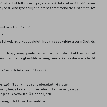
távéttel küldött csomagot, melyne értéke eltér 0 FT-tól, nem
zést, amelyre felírja telefonszámát/rendelési számát. Az
amikor a terméket átadja).
ak).
fel velünk a kapcsolatot, hogy visszaküldje a terméket, és
alapon, hogy meggondolta magát a választott modellel
tést is, de legkésőbb a megrendelés kézhezvételétől
kivéve a hibás termékeket).
 ne szállítsunk megrendeléseket. Ha egy
ti, hogy ki akarja cserélni a terméket, vagy
jére, kivéve ha Ön hozzájárul.
ag a megadott bankszámlára.