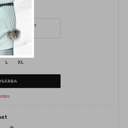
yütt
ajánlat véget ér
23:49:37
k
L
XL
OSÁRBA
het