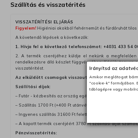
Szállítás és visszatérités
VISSZATÉRÍTÉSI ELJÁRÁS
Figyelem!
Higiéniai okokból fehérneműt és fürdőruhát tilos 
A követendő lépések a következők:
1. Hívja fel a következő telefonszámot:
+4031 433 54 0
2. A termék cseréjéhez küldje el nekünk a megfelelően 
rendelkezésre álló készlet függvényében. Kérjük, tegyen
Irányítsd az adatv
visszatéritést.
Amikor meglátogat bárme
Az elküldött csomagok visszautasításra kerülnek, ha 
"cookie-k" formájában. 
Szállítási díjak:
táblagépre vagy mobilra
– Futár - kézbesítés az ország egész területén, 2-3 munk
– Szállítás 1700 Ft (+400 Ft utánvéttel)
– Ingyenes szállítás 31600 Ft feletti megrendeléseknél (+40
– A kapott termék cseréjéért 3780 Ft szállítási díjat számolu
Pénzvisszatérítés: