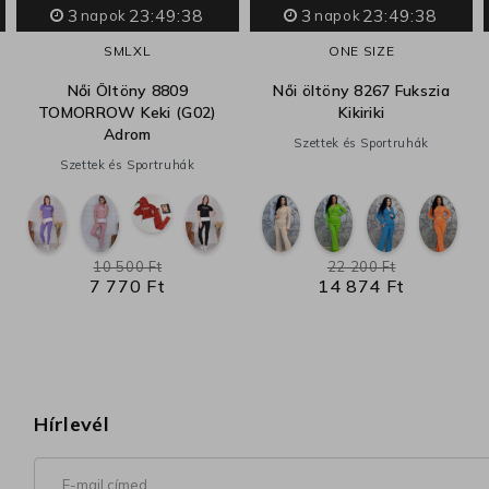
3
23:49:37
3
23:49:37
napok
napok
S
M
L
XL
ONE SIZE
Női Öltöny 8809
Női öltöny 8267 Fukszia
TOMORROW Keki (G02)
Kikiriki
Adrom
Szettek és Sportruhák
Szettek és Sportruhák
10 500 Ft
22 200 Ft
7 770 Ft
14 874 Ft
Hírlevél