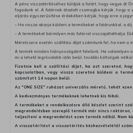
A pénz visszatérítéséhez küldjük a futárt, hogy vegye át Ön
fogadunk el. A futárnak átadott csomagba kérjük, hogy a
eljárás egyszerűsítése érdekében kérjük, hogy erre a jegy
– Ha vissza akarja küldeni a termékeket a futárunkkal, a dí
– A termékeket bármilyen más futárral visszajuttathatja. Ebb
Méretcsere esetén szállítási díjat számitunk fel, ha nem a 
A termék minden hiányosságáért felelünk. Ha valamilyen ok
mi a lehető legrövidebb időn belül, további költségek nélkül
Fizetnie kell a szállítási díjat, ha azt szeretné, 
kapcsolatban, vagy vissza szeretné küldeni a termé
számított 14 napon belül.
Az "ONE SIZE" ruházat univerzális méretű, tehát ezen 
A kedvezményes termékeknek lehetnek kis hibái.
A termékeket a rendelkezésre álló készlet szerint szá
megrendelésben szereplő termék már nincs raktáron, a
teljesíteni a megrendelést ezen termék nélkül. Nem k
A visszatérítést a visszatérítés kézhezvételétől szám