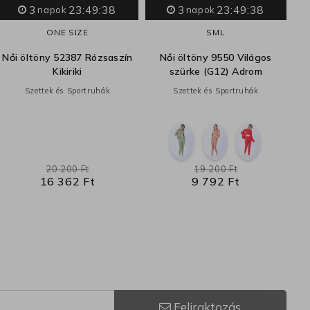
3
23:49:37
3
23:49:37
napok
napok
ONE SIZE
S
M
L
Női öltöny 52387 Rózsaszín
Női öltöny 9550 Világos
Kikiriki
szürke (G12) Adrom
Szettek és Sportruhák
Szettek és Sportruhák
20 200 Ft
19 200 Ft
16 362 Ft
9 792 Ft
Feliraktozás