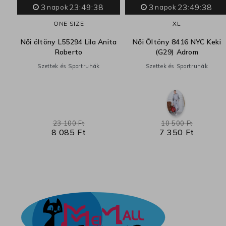
3
23:49:37
3
23:49:37
napok
napok
ONE SIZE
XL
Női öltöny L55294 Lila Anita
Női Öltöny 8416 NYC Keki
Roberto
(G29) Adrom
Szettek és Sportruhák
Szettek és Sportruhák
23 100 Ft
10 500 Ft
8 085 Ft
7 350 Ft