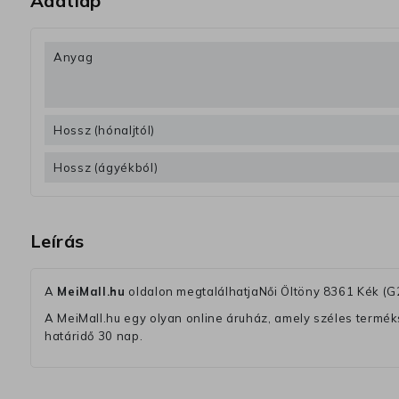
Adatlap
Anyag
Hossz (hónaljtól)
Hossz (ágyékból)
Leírás
A
MeiMall.hu
oldalon megtalálhatjaNői Öltöny 8361 Kék (
A MeiMall.hu egy olyan online áruház, amely széles termékská
határidő 30 nap.