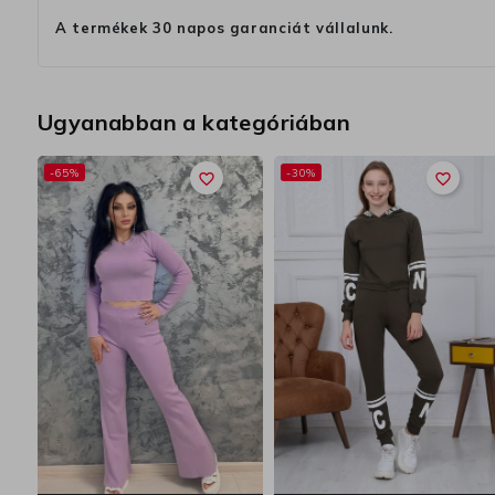
A termékek 30 napos garanciát vállalunk.
Ugyanabban a kategóriában
-65%
-30%
favorite_border
favorite_border
 |