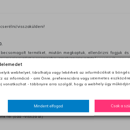
cserélni/visszaküldeni!
0
.
becsomagolt terméket, miután megkaptuk, ellenőrizni fogjuk és 
 egy megjegyzést a csomagba, amelyen irja a telefonszámát vagy a
édelemedet
lyik webhelyet, tárolhatja vagy lekérheti az információkat a böngés
ezeket nem megfelelő módon csomagolják !!
Ez az információ - ami Önre, preferenciáira vagy internetes eszközér
) vonatkozhat - többnyire arra szolgál, hogy a webhely úgy működjön
anapon belül a megrendelés e-mailben / sms-ben történő megerősít
Mindent elfogad
Csak a sz
0 Ft utánvétte)
nk fel (oda -vissza út)