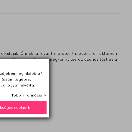
elküldjük Önnek a kívánt méretet / modellt, a raktárban
 rendelési számot, hogy megkönnyitse az azonósitást és a
zőjében, leginkább a \
e (számítógépre,
, ahogyan elvárta.
ésétől számítva
Több információ
ükséges cookie-k