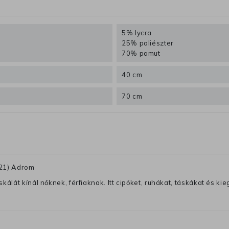
5% lycra
25% poliészter
70% pamut
40 cm
70 cm
G21) Adrom
lát kínál nőknek, férfiaknak. Itt cipőket, ruhákat, táskákat és kiegé