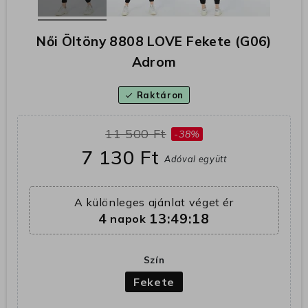
Női Öltöny 8808 LOVE Fekete (G06)
Adrom
Raktáron
check
11 500 Ft
-38%
7 130 Ft
Adóval együtt
A különleges ajánlat véget ér
4
13:49:18
napok
Szín
Fekete