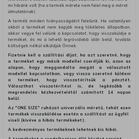
mi hibánk volt (ha a termék mérete nem felel meg a méret
útmutatónak).
A termék minden hiányosságáért felelünk. Ha valamilyen
okból a terméket nem kapják meg tökéletes állapotban,
akkor vegye fel velünk a kapcsolatot, hogy visszaküldje a
terméket, és mi a lehető legrövidebb időn belül, további
költségek nélkül elküldjük Önnek.
Fizetnie kell a szállítási díjat, ha azt szeretné, hogy
a terméket egy másik modellel cseréljük ki, azon az
alapon, hogy meggondolta magát a választott
modellel kapcsolatban, vagy vissza szeretné küldeni
a terméket, hogy visszatérítsük a pénztét.
Választhat visszatérítést is, de legkésőbb a
megrendelés kézhezvételétől számított 14 napon
belül.
Az "ONE SIZE" ruházat univerzális méretű, tehát ezen
termékek visszaküldése esetén a szállítást az ügyfél
viseli (kivéve a hibás termékeket).
A kedvezményes termékeknek lehetnek kis hibái.
A termékeket a rendelkezésre álló készlet szerint