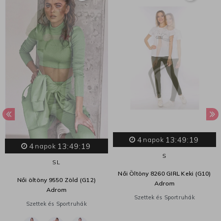
4
13:49:18
napok
4
13:49:18
napok
S
S
L
Női Öltöny 8260 GIRL Keki (G10)
Női öltöny 9550 Zöld (G12)
Adrom
Adrom
Szettek és Sportruhák
Szettek és Sportruhák