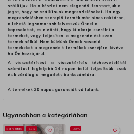
szállítjuk. Ha a készlet nem elegendő, fenntartjuk a
jogot, hogy ne szállítsunk megrendeléseket. Ha egy
megrendelésben szereplő termék már nincs raktáron,
a lehető leghamarabb felvesszük Önnel a
kapcsolatot, és eldönti, hogy ki akarja cserélni a
terméket, vagy teljesíteni a megrendelést ezen
termék nélkül. Nem küldünk Önnek hasonló
termékeket a megrendelt termékek cseréjére, kivéve
ha Ön hozzájárul.
A visszatérítést a visszatérítés kézhezvételétől
számított legfeljebb 14 napon belül teljesítsük, csak
és kizárólag a megadott bankszámlára.
A termékek 30 napos garanciát vállalunk.
Ugyanabban a kategóriában
Kiárusítás!
-49%
-28%
favorite_border
favorite_border