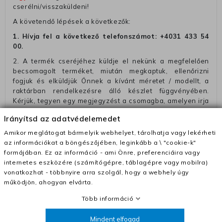
cserélni/visszaküldeni!
A követendő lépések a következők:
1. Hívja fel a következő telefonszámot:
+4031 433 54
00
.
2. A termék cseréjéhez küldje el nekünk a megfelelően
becsomagolt terméket, miután megkaptuk, ellenőrizni
fogjuk és elküldjük Önnek a kívánt méretet / modellt, a
raktárban rendelkezésre álló készlet függvényében.
Kérjük, tegyen egy megjegyzést a csomagba, amelyen irja
a telefonszámát vagy a rendelési számot, hogy
Irányítsd az adatvédelemedet
megkönnyitse az azonósitást és a visszatéritést.
Amikor meglátogat bármelyik webhelyet, tárolhatja vagy lekérheti
Az elküldött csomagok visszautasításra kerülnek, ha
az információkat a böngészőjében, leginkább a \ "cookie-k"
ezeket nem megfelelő módon csomagolják !!
formájában. Ez az információ - ami Önre, preferenciáira vagy
Szállítási díjak:
internetes eszközére (számítógépre, táblagépre vagy mobilra)
vonatkozhat - többnyire arra szolgál, hogy a webhely úgy
– Futár - kézbesítés az ország egész területén, 2-3
működjön, ahogyan elvárta.
munkanapon belül a megrendelés e-mailben / sms-ben
történő megerősítésétől számítva
Több információ
– Szállítás 1700 Ft (+400 Ft utánvéttel)
Mindent elfogad