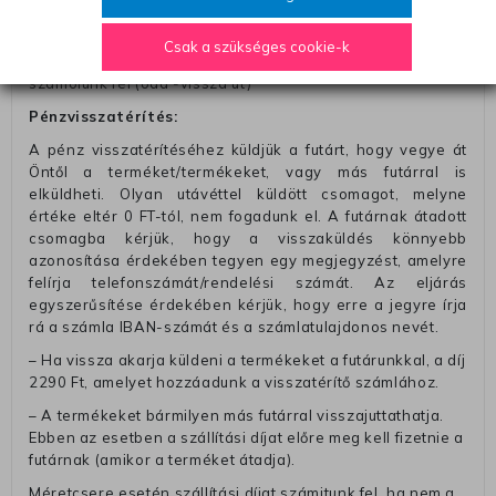
– Ingyenes szállítás 31600 Ft feletti megrendeléseknél
(+400 Ft utánvétte)
Csak a szükséges cookie-k
– A kapott termék cseréjéért 3780 Ft szállítási díjat
számolunk fel (oda -vissza út)
Pénzvisszatérítés:
A pénz visszatérítéséhez küldjük a futárt, hogy vegye át
Öntől a terméket/termékeket, vagy más futárral is
elküldheti. Olyan utávéttel küldött csomagot, melyne
értéke eltér 0 FT-tól, nem fogadunk el. A futárnak átadott
csomagba kérjük, hogy a visszaküldés könnyebb
azonosítása érdekében tegyen egy megjegyzést, amelyre
felírja telefonszámát/rendelési számát. Az eljárás
egyszerűsítése érdekében kérjük, hogy erre a jegyre írja
rá a számla IBAN-számát és a számlatulajdonos nevét.
– Ha vissza akarja küldeni a termékeket a futárunkkal, a díj
2290 Ft, amelyet hozzáadunk a visszatérítő számlához.
– A termékeket bármilyen más futárral visszajuttathatja.
Ebben az esetben a szállítási díjat előre meg kell fizetnie a
futárnak (amikor a terméket átadja).
Méretcsere esetén szállítási díjat számitunk fel, ha nem a