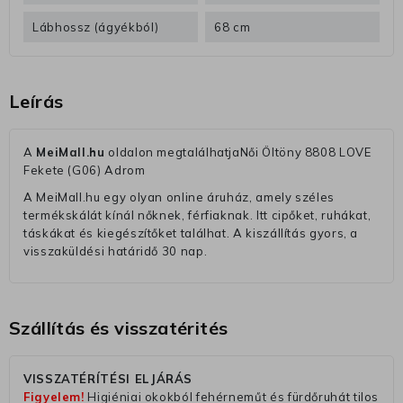
Lábhossz (ágyékból)
68 cm
Leírás
A
MeiMall.hu
oldalon megtalálhatjaNői Öltöny 8808 LOVE
Fekete (G06) Adrom
A MeiMall.hu egy olyan online áruház, amely széles
termékskálát kínál nőknek, férfiaknak. Itt cipőket, ruhákat,
táskákat és kiegészítőket találhat. A kiszállítás gyors, a
visszaküldési határidő 30 nap.
Szállítás és visszatérités
VISSZATÉRÍTÉSI ELJÁRÁS
Figyelem!
Higiéniai okokból fehérneműt és fürdőruhát tilos