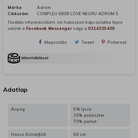
Márka
Adrom
Cikkszám
COMPLEU 8808 LOVE NEGRU ADROM S
További információkért, ne habozzon kapcsolatba lépni
velünk a
Facebook Messenger
vagy a
0314335400
Megosztás
Tweet
Pinterest
Mérettáblázat
Adatlap
Anyag
5% lycra
25% poliészter
70% pamut
Hossz (hónaljtól)
60 cm