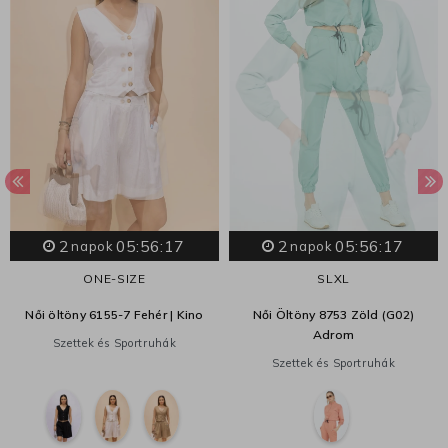
2
05:56:17
2
05:56:17
napok
napok
ONE-SIZE
S
L
XL
Női öltöny 6155-7 Fehér | Kino
Női Öltöny 8753 Zöld (G02)
Adrom
Szettek és Sportruhák
Szettek és Sportruhák