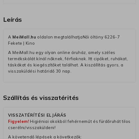
Leírás
A
MeiMall.hu
oldalon megtalálhatjaNői öltöny 6226-7
Fekete | Kino
A MeiMall.hu egy olyan online áruház, amely széles
termékskálát kínál nőknek, férfiaknak. Itt cipőket, ruhákat,
táskákat és kiegészítőket találhat. A kiszállítás gyors, a
visszaküldési határidő 30 nap.
Szállítás és visszatérités
VISSZATÉRÍTÉSI ELJÁRÁS
Figyelem!
Higiéniai okokból fehérneműt és fürdőruhát tilos
cserélni/visszaküldeni!
A követendő lépések a következők: