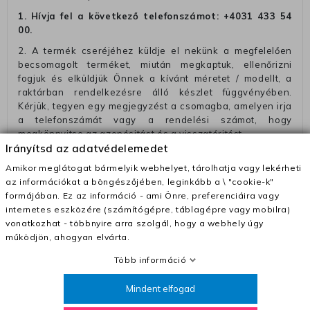
1. Hívja fel a következő telefonszámot:
+4031 433 54
00
.
2. A termék cseréjéhez küldje el nekünk a megfelelően
becsomagolt terméket, miután megkaptuk, ellenőrizni
fogjuk és elküldjük Önnek a kívánt méretet / modellt, a
raktárban rendelkezésre álló készlet függvényében.
Kérjük, tegyen egy megjegyzést a csomagba, amelyen irja
a telefonszámát vagy a rendelési számot, hogy
megkönnyitse az azonósitást és a visszatéritést.
Irányítsd az adatvédelemedet
Az elküldött csomagok visszautasításra kerülnek, ha
Amikor meglátogat bármelyik webhelyet, tárolhatja vagy lekérheti
ezeket nem megfelelő módon csomagolják !!
az információkat a böngészőjében, leginkább a \ "cookie-k"
Szállítási díjak:
formájában. Ez az információ - ami Önre, preferenciáira vagy
internetes eszközére (számítógépre, táblagépre vagy mobilra)
– Futár - kézbesítés az ország egész területén, 2-3
vonatkozhat - többnyire arra szolgál, hogy a webhely úgy
munkanapon belül a megrendelés e-mailben / sms-ben
működjön, ahogyan elvárta.
történő megerősítésétől számítva
– Szállítás 1700 Ft (+400 Ft utánvéttel)
Több információ
– Ingyenes szállítás 31600 Ft feletti megrendeléseknél
Mindent elfogad
(+400 Ft utánvétte)