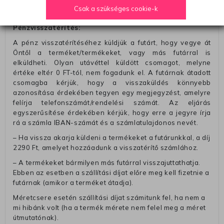
– A kapott termék cseréjéért 3780 Ft szállítási díjat
Csak a szükséges cookie-k
számolunk fel (oda -vissza út)
Pénzvisszatérítés:
A pénz visszatérítéséhez küldjük a futárt, hogy vegye át
Öntől a terméket/termékeket, vagy más futárral is
elküldheti. Olyan utávéttel küldött csomagot, melyne
értéke eltér 0 FT-tól, nem fogadunk el. A futárnak átadott
csomagba kérjük, hogy a visszaküldés könnyebb
azonosítása érdekében tegyen egy megjegyzést, amelyre
felírja telefonszámát/rendelési számát. Az eljárás
egyszerűsítése érdekében kérjük, hogy erre a jegyre írja
rá a számla IBAN-számát és a számlatulajdonos nevét.
– Ha vissza akarja küldeni a termékeket a futárunkkal, a díj
2290 Ft, amelyet hozzáadunk a visszatérítő számlához.
– A termékeket bármilyen más futárral visszajuttathatja.
Ebben az esetben a szállítási díjat előre meg kell fizetnie a
futárnak (amikor a terméket átadja).
Méretcsere esetén szállítási díjat számitunk fel, ha nem a
mi hibánk volt (ha a termék mérete nem felel meg a méret
útmutatónak).