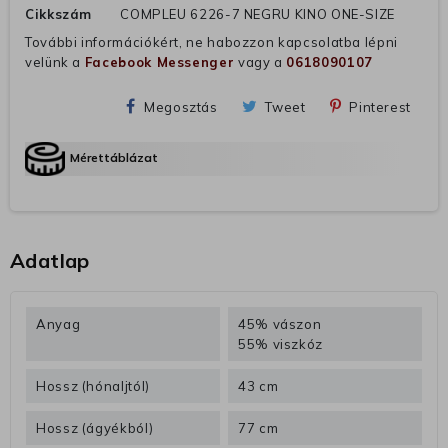
Cikkszám
COMPLEU 6226-7 NEGRU KINO ONE-SIZE
További információkért, ne habozzon kapcsolatba lépni
velünk a
Facebook Messenger
vagy a
0618090107
Megosztás
Tweet
Pinterest
Mérettáblázat
Adatlap
Anyag
45% vászon
55% viszkóz
Hossz (hónaljtól)
43 cm
Hossz (ágyékból)
77 cm