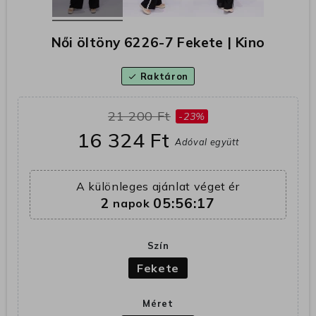
Női öltöny 6226-7 Fekete | Kino
Raktáron
check
21 200 Ft
-23%
16 324 Ft
Adóval együtt
A különleges ajánlat véget ér
2
05:56:17
napok
Szín
Fekete
Méret