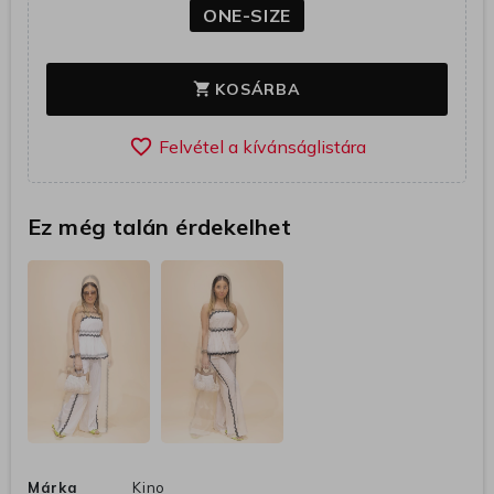
ONE-SIZE
KOSÁRBA
shopping_cart
favorite_border
Ez még talán érdekelhet
Márka
Kino