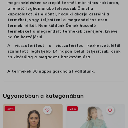
megrendelésben szereplő termék már nincs raktáron,
a lehető leghamarabb felvesszük Önnel a
kapcsolatot, és eldönti, hogy ki akarja cserélni a
terméket, vagy teljesíteni a megrendelést ezen
termék nélkül. Nem küldünk Önnek hasonló
termékeket a megrendelt termékek cseréjére, kivéve
ha Ön hozzájárul.
A visszatérítést a visszatérítés kézhezvételétől
számított legfeljebb 14 napon belül teljesítsük, csak
és kizárólag a megadott bankszámlára.
A termékek 30 napos garanciát vállalunk.
Ugyanabban a kategóriában
-29%
-26%
favorite_border
favorite_border