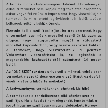
A termék minden hiányosságáért felelünk. Ha valamilyen
okból a terméket nem kapják meg tökéletes állapotban,
akkor vegye fel velünk a kapcsolatot, hogy visszaküldje a
terméket, és mi a lehető legrövidebb időn belül, további
költségek nélkül elküldjük Önnek.
Fizetnie kell a szállítási díjat, ha azt szeretné, hogy
a terméket egy másik modellel cseréljük ki, azon az
alapon, hogy meggondolta magát a választott
modellel kapcsolatban, vagy vissza szeretné küldeni
a terméket, hogy visszatérítsük a pénztét.
Választhat visszatérítést is, de legkésőbb a
megrendelés kézhezvételétől számított 14 napon
belül.
Az "ONE SIZE" ruházat univerzális méretű, tehát ezen
termékek visszaküldése esetén a szállítást az ügyfél
viseli (kivéve a hibás termékeket).
A kedvezményes termékeknek lehetnek kis hibái.
A termékeket a rendelkezésre álló készlet szerint
szállítjuk. Ha a készlet nem elegendő, fenntartjuk a
jogot, hogy ne szállítsunk megrendeléseket. Ha egy