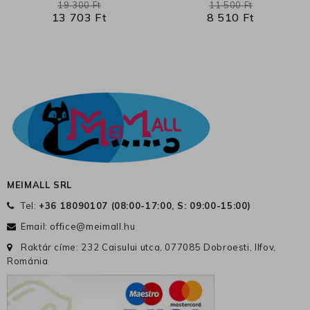
19 300 Ft
11 500 Ft
13 703 Ft
8 510 Ft
MEIMALL SRL
Tel:
+36 18090107 (
08:00-17:00, S: 09:00-15:00
)
Email:
office@meimall.hu
Raktár címe: 232 Caisului utca, 077085 Dobroesti, Ilfov,
Románia