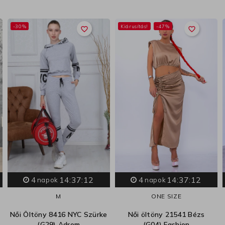
-30%
Kiárusítás!
-47%
favorite_border
favorite_border
4
14:37:11
4
14:37:11
napok
napok
M
ONE SIZE
Női Öltöny 8416 NYC Szürke
Női öltöny 21541 Bézs
(G29) Adrom
(G04) Fashion