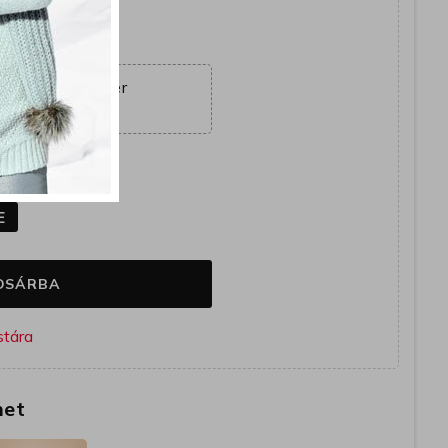
együtt
ajánlat véget ér
14:37:11
k
E
OSÁRBA
het