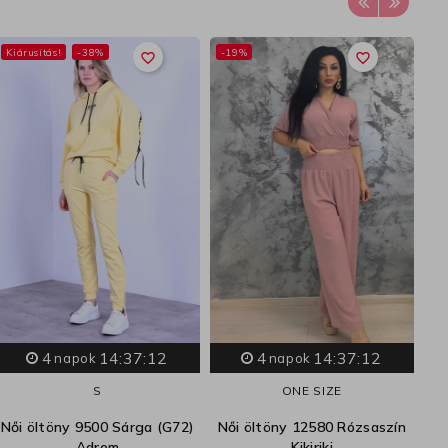
Kiárusítás!
-38%
-19%
-
favorite_border
favorite_border
4
14:37:11
4
14:37:11
napok
napok
S
ONE SIZE
Női öltöny 9500 Sárga (G72)
Női öltöny 12580 Rózsaszín
Adrom
Kikiriki