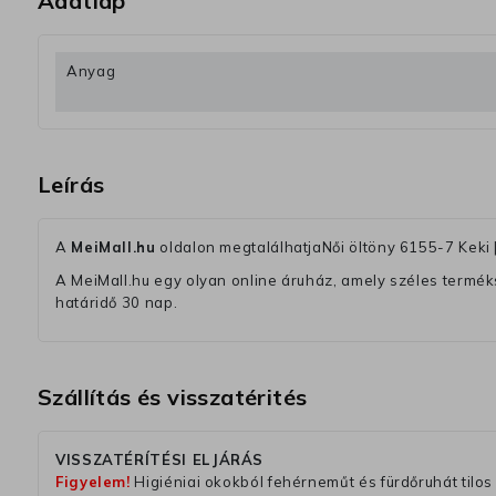
Adatlap
Anyag
Leírás
A
MeiMall.hu
oldalon megtalálhatjaNői öltöny 6155-7 Keki 
A MeiMall.hu egy olyan online áruház, amely széles termékská
határidő 30 nap.
Szállítás és visszatérités
VISSZATÉRÍTÉSI ELJÁRÁS
Figyelem!
Higiéniai okokból fehérneműt és fürdőruhát tilos 