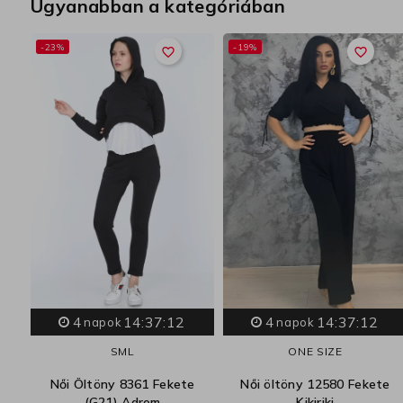
Ugyanabban a kategóriában
-23%
-19%
favorite_border
favorite_border
e
4
14:37:11
4
14:37:11
napok
napok
S
M
L
ONE SIZE
Női Öltöny 8361 Fekete
Női öltöny 12580 Fekete
(G21) Adrom
Kikiriki