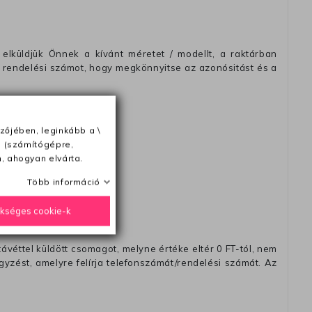
elküldjük Önnek a kívánt méretet / modellt, a raktárban
 rendelési számot, hogy megkönnyitse az azonósitást és a
zőjében, leginkább a \
ésétől számítva
e (számítógépre,
, ahogyan elvárta.
Több információ
ükséges cookie-k
távéttel küldött csomagot, melyne értéke eltér 0 FT-tól, nem
zést, amelyre felírja telefonszámát/rendelési számát. Az