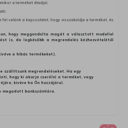
amikor a terméket átadja).
ak).
fel velünk a kapcsolatot, hogy visszaküldje a terméket, és
alapon, hogy meggondolta magát a választott modellel
tést is, de legkésőbb a megrendelés kézhezvételétől
kivéve a hibás termékeket).
 ne szállítsunk megrendeléseket. Ha egy
ti, hogy ki akarja cserélni a terméket, vagy
jére, kivéve ha Ön hozzájárul.
ag a megadott bankszámlára.