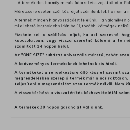
– A termékeket bármilyen más futárral visszajuttathatja. Ebb
Méretcsere esetén szállítási díjat számitunk fel, ha nem a 
A termék minden hiányosságáért felelünk. Ha valamilyen ok
mi a lehető legrövidebb időn belül, további költségek nélkül
Fizetnie kell a szállítási díjat, ha azt szeretné, 
kapcsolatban, vagy vissza szeretné küldeni a termé
számított 14 napon belül.
Az "ONE SIZE" ruházat univerzális méretű, tehát ezen 
A kedvezményes termékeknek lehetnek kis hibái.
A termékeket a rendelkezésre álló készlet szerint szá
megrendelésben szereplő termék már nincs raktáron, a
teljesíteni a megrendelést ezen termék nélkül. Nem k
A visszatérítést a visszatérítés kézhezvételétől szám
A termékek 30 napos garanciát vállalunk.