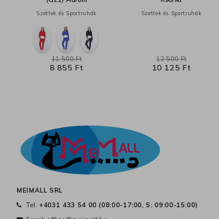
Szettek és Sportruhák
Szettek és Sportruhák
11 500 Ft
12 500 Ft
8 855 Ft
10 125 Ft
MEIMALL SRL
Tel:
+4031 433 54 00 (
08:00-17:00, S: 09:00-15:00
)