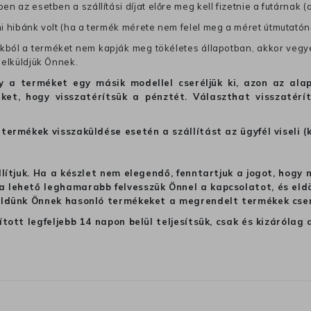
en az esetben a szállítási díjat előre meg kell fizetnie a futárnak (
mi hibánk volt (ha a termék mérete nem felel meg a méret útmutatón
ból a terméket nem kapják meg tökéletes állapotban, akkor vegye 
 elküldjük Önnek.
hogy a terméket egy másik modellel cseréljük ki, azon az 
ket, hogy visszatérítsük a pénztét. Választhat visszatérí
termékek visszaküldése esetén a szállítást az ügyfél viseli (
llítjuk. Ha a készlet nem elegendő, fenntartjuk a jogot, hogy
 lehető leghamarabb felvesszük Önnel a kapcsolatot, és eldön
üldünk Önnek hasonló termékeket a megrendelt termékek cseré
ított legfeljebb 14 napon belül teljesítsük, csak és kizáról