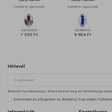
Szettek és Sportruhák
Szettek és Sportruhák
10 500 Ft
18 800 Ft
7 350 Ft
9 964 Ft
Hírlevél
Bármikor leiratkozhatsz. Ehhez keresd meg az elérhetőségi adata
Elolvastam és elfogadom az Általános Szerződési Feltéte
Személyese
Információk