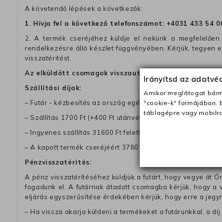
A követendő lépések a következők:
1. Hívja fel a következő telefonszámot:
+4031 433 54 0
2. A termék cseréjéhez küldje el nekünk a megfelelően 
rendelkezésre álló készlet függvényében. Kérjük, tegyen
visszatéritést.
Az elküldött csomagok visszautasításra kerülnek, ha 
Irányítsd az adatv
Szállítási díjak:
Amikor meglátogat bárme
– Futár - kézbesítés az ország egész területén, 2-3 munk
"cookie-k" formájában. 
táblagépre vagy mobilra
– Szállítás 1700 Ft (+400 Ft utánvéttel)
– Ingyenes szállítás 31600 Ft feletti megrendeléseknél (+40
– A kapott termék cseréjéért 3780 Ft szállítási díjat számolu
Pénzvisszatérítés:
A pénz visszatérítéséhez küldjük a futárt, hogy vegye át Ön
fogadunk el. A futárnak átadott csomagba kérjük, hogy a
eljárás egyszerűsítése érdekében kérjük, hogy erre a jegy
– Ha vissza akarja küldeni a termékeket a futárunkkal, a dí