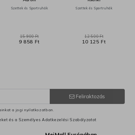
Szettek és Sportruhák
Szettek és Sportruhák
15 900 Ft
12 500 Ft
9 858 Ft
10 125 Ft
Feliraktozás
inkat a jogi nyilatkozatban.
leket és a Személyes Adatkezelési Szabályzatot
MeiMall Európában