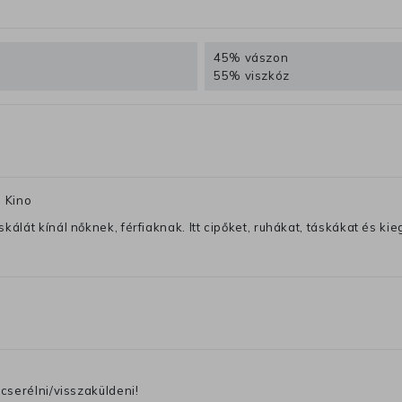
45% vászon
55% viszkóz
| Kino
lát kínál nőknek, férfiaknak. Itt cipőket, ruhákat, táskákat és kiegé
cserélni/visszaküldeni!