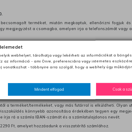
0
.
becsomagolt terméket, miután megkaptuk, ellenőrizni fogjuk és 
 egy megjegyzést a csomagba, amelyen irja a telefonszámát vagy a
ezeket nem megfelelő módon csomagolják !!
édelemedet
lyik webhelyet, tárolhatja vagy lekérheti az információkat a böngés
anapon belül a megrendelés e-mailben / sms-ben történő megerősít
Ez az információ - ami Önre, preferenciáira vagy internetes eszközér
) vonatkozhat - többnyire arra szolgál, hogy a webhely úgy működjön
0 Ft utánvétte)
nk fel (oda -vissza út)
Mindent elfogad
Csak a sz
től a terméket/termékeket, vagy más futárral is elküldheti. Olyan u
 visszaküldés könnyebb azonosítása érdekében tegyen egy megjegy
re írja rá a számla IBAN-számát és a számlatulajdonos nevét.
j 2290 Ft, amelyet hozzáadunk a visszatérítő számlához.