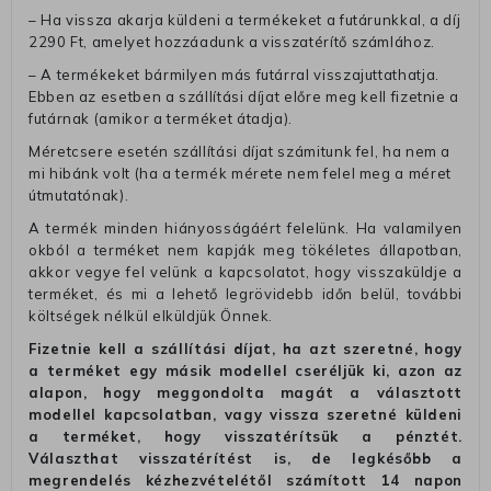
– Ha vissza akarja küldeni a termékeket a futárunkkal, a díj
2290 Ft, amelyet hozzáadunk a visszatérítő számlához.
– A termékeket bármilyen más futárral visszajuttathatja.
Ebben az esetben a szállítási díjat előre meg kell fizetnie a
futárnak (amikor a terméket átadja).
Méretcsere esetén szállítási díjat számitunk fel, ha nem a
mi hibánk volt (ha a termék mérete nem felel meg a méret
útmutatónak).
A termék minden hiányosságáért felelünk. Ha valamilyen
okból a terméket nem kapják meg tökéletes állapotban,
akkor vegye fel velünk a kapcsolatot, hogy visszaküldje a
terméket, és mi a lehető legrövidebb időn belül, további
költségek nélkül elküldjük Önnek.
Fizetnie kell a szállítási díjat, ha azt szeretné, hogy
a terméket egy másik modellel cseréljük ki, azon az
alapon, hogy meggondolta magát a választott
modellel kapcsolatban, vagy vissza szeretné küldeni
a terméket, hogy visszatérítsük a pénztét.
Választhat visszatérítést is, de legkésőbb a
megrendelés kézhezvételétől számított 14 napon