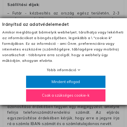
Szállítási díjak:
– Futár - kézbesítés az ország egész területén, 2-3
munkanapon belül a megrendelés e-mailben / sms-ben
Irányítsd az adatvédelemedet
történő megerősítésétől számítva
Amikor meglátogat bármelyik webhelyet, tárolhatja vagy lekérheti
– Szállítás 1700 Ft (+400 Ft utánvéttel)
az információkat a böngészőjében, leginkább a \ "cookie-k"
– Ingyenes szállítás 31600 Ft feletti megrendeléseknél
formájában. Ez az információ - ami Önre, preferenciáira vagy
(+400 Ft utánvétte)
internetes eszközére (számítógépre, táblagépre vagy mobilra)
vonatkozhat - többnyire arra szolgál, hogy a webhely úgy
– A kapott termék cseréjéért 3780 Ft szállítási díjat
működjön, ahogyan elvárta.
számolunk fel (oda -vissza út)
Pénzvisszatérítés:
Több információ
A pénz visszatérítéséhez küldjük a futárt, hogy vegye át
Mindent elfogad
Öntől a terméket/termékeket, vagy más futárral is
elküldheti. Olyan utávéttel küldött csomagot, melyne
értéke eltér 0 FT-tól, nem fogadunk el. A futárnak átadott
Csak a szükséges cookie-k
csomagba kérjük, hogy a visszaküldés könnyebb
azonosítása érdekében tegyen egy megjegyzést, amelyre
felírja telefonszámát/rendelési számát. Az eljárás
egyszerűsítése érdekében kérjük, hogy erre a jegyre írja
rá a számla IBAN-számát és a számlatulajdonos nevét.