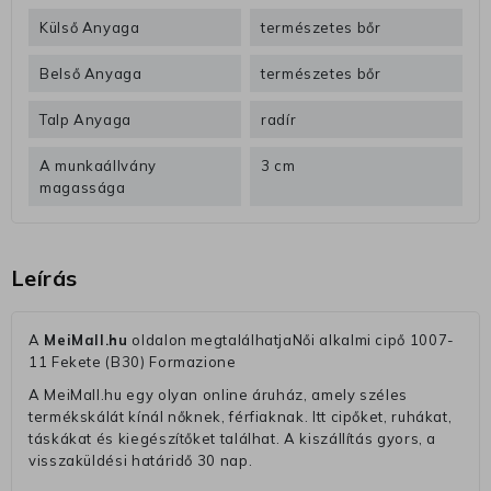
Külső Anyaga
természetes bőr
Belső Anyaga
természetes bőr
Talp Anyaga
radír
A munkaállvány
3 cm
magassága
Leírás
A
MeiMall.hu
oldalon megtalálhatjaNői alkalmi cipő 1007-
11 Fekete (B30) Formazione
A MeiMall.hu egy olyan online áruház, amely széles
termékskálát kínál nőknek, férfiaknak. Itt cipőket, ruhákat,
táskákat és kiegészítőket találhat. A kiszállítás gyors, a
visszaküldési határidő 30 nap.