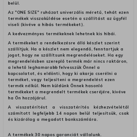
belül.
Az "ONE SIZE" ruházat univerzális méretű, tehát ezen
termékek visszaküldése esetén a szállítást az ügyfél
viseli (kivéve a hibás termékeket).
A kedvezményes termékeknek lehetnek kis hibái.
A termékeket a rendelkezésre álló készlet szerint
szállítjuk. Ha a készlet nem elegendő, fenntartjuk a
jogot, hogy ne szállítsunk megrendeléseket. Ha egy
megrendelésben szereplő termék már nincs raktáron,
a lehető leghamarabb felvesszük Önnel a
kapcsolatot, és eldönti, hogy ki akarja cserélni a
terméket, vagy teljesíteni a megrendelést ezen
termék nélkül. Nem küldünk Önnek hasonló
termékeket a megrendelt termékek cseréjére, kivéve
ha Ön hozzájárul.
A visszatérítést a visszatérítés kézhezvételétől
számított legfeljebb 14 napon belül teljesítsük, csak
és kizárólag a megadott bankszámlára.
A termékek 30 napos garanciát vállalunk.