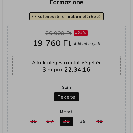
Formazione
Különböző formában elérhető
error_outline
26 000 Ft
-24%
19 760 Ft
Adóval együtt
A különleges ajánlat véget ér
3
22:34:16
napok
Szín
Fekete
Méret
36
37
38
39
40