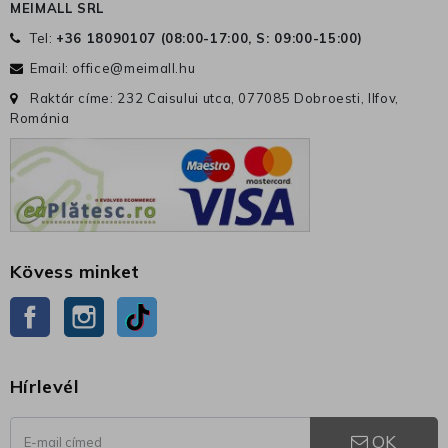
MEIMALL SRL
Tel:
+36 18090107 (
08:00-17:00, S: 09:00-15:00
)
Email:
office@meimall.hu
Raktár címe: 232 Caisului utca, 077085 Dobroesti, Ilfov,
Románia
Kövess minket
Facebook
Instagram
TikTok
Hírlevél
OK