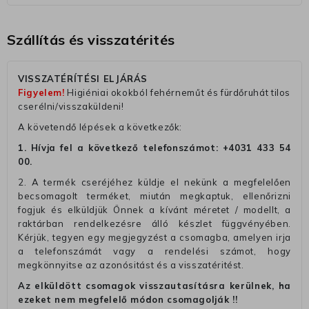
Szállítás és visszatérités
VISSZATÉRÍTÉSI ELJÁRÁS
Figyelem!
Higiéniai okokból fehérneműt és fürdőruhát tilos
cserélni/visszaküldeni!
A követendő lépések a következők:
1. Hívja fel a következő telefonszámot:
+4031 433 54
00
.
2. A termék cseréjéhez küldje el nekünk a megfelelően
becsomagolt terméket, miután megkaptuk, ellenőrizni
fogjuk és elküldjük Önnek a kívánt méretet / modellt, a
raktárban rendelkezésre álló készlet függvényében.
Kérjük, tegyen egy megjegyzést a csomagba, amelyen irja
a telefonszámát vagy a rendelési számot, hogy
megkönnyitse az azonósitást és a visszatéritést.
Az elküldött csomagok visszautasításra kerülnek, ha
ezeket nem megfelelő módon csomagolják !!