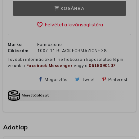
KOSÁRBA
shopping_cart
favorite_border
Márka
Formazione
Cikkszám
1007-11 BLACK FORMAZIONE 38
További információkért, ne habozzon kapcsolatba lépni
velünk a
Facebook Messenger
vagy a
0618090107
Megosztás
Tweet
Pinterest
Mérettáblázat
Adatlap