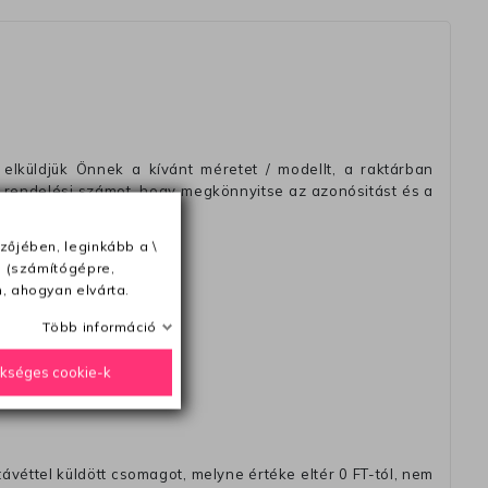
elküldjük Önnek a kívánt méretet / modellt, a raktárban
 rendelési számot, hogy megkönnyitse az azonósitást és a
zőjében, leginkább a \
e (számítógépre,
, ahogyan elvárta.
ésétől számítva
Több információ
ükséges cookie-k
távéttel küldött csomagot, melyne értéke eltér 0 FT-tól, nem