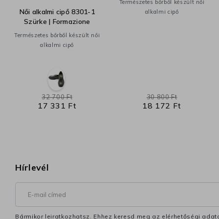
Természetes bőrből készült női
Női alkalmi cipő 8301-1
alkalmi cipő
Szürke | Formazione
Természetes bőrből készült női
alkalmi cipő
32 700 Ft
30 800 Ft
17 331 Ft
18 172 Ft
Hírlevél
Bármikor leiratkozhatsz. Ehhez keresd meg az elérhetőségi adata