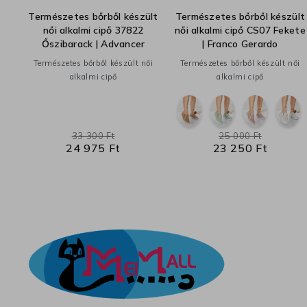
ői
Természetes bőrből készült
Természetes bőrből készült
női alkalmi cipő 37822
női alkalmi cipő CS07 Fekete
Őszibarack | Advancer
| Franco Gerardo
Természetes bőrből készült női
Természetes bőrből készült női
alkalmi cipő
alkalmi cipő
33 300 Ft
25 000 Ft
24 975 Ft
23 250 Ft