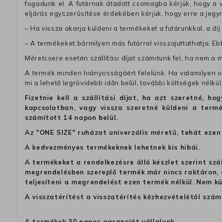
fogadunk el. A futárnak átadott csomagba kérjük, hogy a
eljárás egyszerűsítése érdekében kérjük, hogy erre a jegy
– Ha vissza akarja küldeni a termékeket a futárunkkal, a dí
– A termékeket bármilyen más futárral visszajuttathatja. Ebb
Méretcsere esetén szállítási díjat számitunk fel, ha nem a 
A termék minden hiányosságáért felelünk. Ha valamilyen ok
mi a lehető legrövidebb időn belül, további költségek nélkül
Fizetnie kell a szállítási díjat, ha azt szeretné, 
kapcsolatban, vagy vissza szeretné küldeni a termé
számított 14 napon belül.
Az "ONE SIZE" ruházat univerzális méretű, tehát ezen 
A kedvezményes termékeknek lehetnek kis hibái.
A termékeket a rendelkezésre álló készlet szerint szá
megrendelésben szereplő termék már nincs raktáron, a
teljesíteni a megrendelést ezen termék nélkül. Nem k
A visszatérítést a visszatérítés kézhezvételétől szám
A termékek 30 napos garanciát vállalunk.