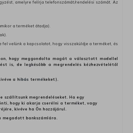
zést, amelyre felírja telefonszámát/rendelési számát. Az
amikor a terméket átadja).
ak).
fel velünk a kapcsolatot, hogy visszaküldje a terméket, és
alapon, hogy meggondolta magát a választott modellel
tést is, de legkésőbb a megrendelés kézhezvételétől
kivéve a hibás termékeket).
 ne szállítsunk megrendeléseket. Ha egy
ti, hogy ki akarja cserélni a terméket, vagy
jére, kivéve ha Ön hozzájárul.
ag a megadott bankszámlára.