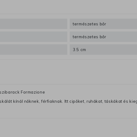
természetes bőr
természetes bőr
3.5 cm
Őszibarack Formazione
lát kínál nőknek, férfiaknak. Itt cipőket, ruhákat, táskákat és kiegé