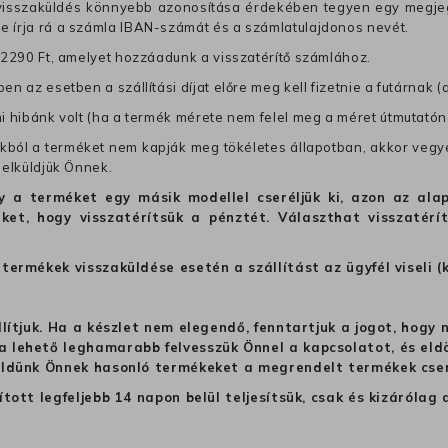
 visszaküldés könnyebb azonosítása érdekében tegyen egy megjegy
re írja rá a számla IBAN-számát és a számlatulajdonos nevét.
j 2290 Ft, amelyet hozzáadunk a visszatérítő számlához.
en az esetben a szállítási díjat előre meg kell fizetnie a futárnak (
mi hibánk volt (ha a termék mérete nem felel meg a méret útmutatón
ból a terméket nem kapják meg tökéletes állapotban, akkor vegye 
 elküldjük Önnek.
hogy a terméket egy másik modellel cseréljük ki, azon az 
ket, hogy visszatérítsük a pénztét. Választhat visszatérí
termékek visszaküldése esetén a szállítást az ügyfél viseli (
llítjuk. Ha a készlet nem elegendő, fenntartjuk a jogot, hogy
 lehető leghamarabb felvesszük Önnel a kapcsolatot, és eldön
üldünk Önnek hasonló termékeket a megrendelt termékek cseré
ított legfeljebb 14 napon belül teljesítsük, csak és kizáról