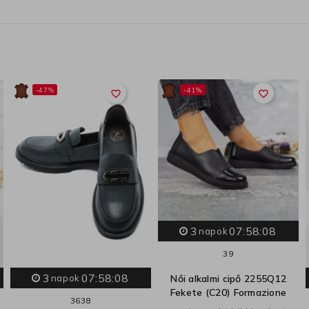
-47%
-41%
favorite_border
favorite_border
3
07:58:07
napok
39
3
07:58:07
Női alkalmi cipő 2255Q12
napok
Fekete (C20) Formazione
36
38