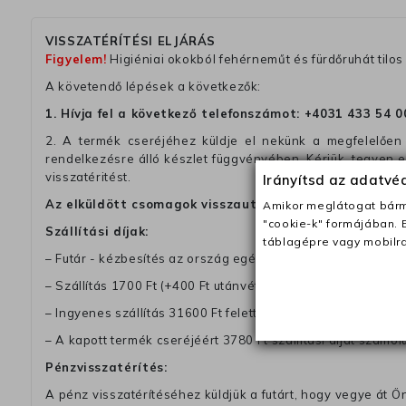
VISSZATÉRÍTÉSI ELJÁRÁS
Figyelem!
Higiéniai okokból fehérneműt és fürdőruhát tilos 
A követendő lépések a következők:
1. Hívja fel a következő telefonszámot:
+4031 433 54 0
2. A termék cseréjéhez küldje el nekünk a megfelelően 
rendelkezésre álló készlet függvényében. Kérjük, tegyen
visszatéritést.
Irányítsd az adatv
Az elküldött csomagok visszautasításra kerülnek, ha 
Amikor meglátogat bárme
"cookie-k" formájában. 
Szállítási díjak:
táblagépre vagy mobilra
– Futár - kézbesítés az ország egész területén, 2-3 munk
– Szállítás 1700 Ft (+400 Ft utánvéttel)
– Ingyenes szállítás 31600 Ft feletti megrendeléseknél (+40
– A kapott termék cseréjéért 3780 Ft szállítási díjat számolu
Pénzvisszatérítés:
A pénz visszatérítéséhez küldjük a futárt, hogy vegye át Ön