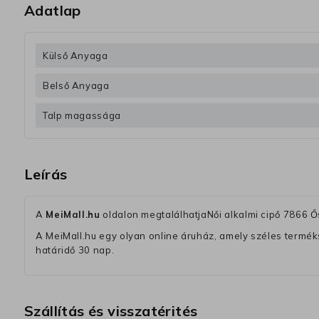
Adatlap
Külső Anyaga
Belső Anyaga
Talp magassága
Leírás
A
MeiMall.hu
oldalon megtalálhatjaNői alkalmi cipő 7866 
A MeiMall.hu egy olyan online áruház, amely széles termékská
határidő 30 nap.
Szállítás és visszatérités