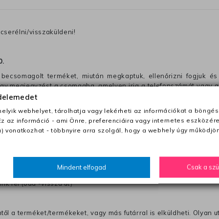
cserélni/visszaküldeni!
0
.
becsomagolt terméket, miután megkaptuk, ellenőrizni fogjuk és 
 egy megjegyzést a csomagba, amelyen irja a telefonszámát vagy a
édelemedet
ezeket nem megfelelő módon csomagolják !!
lyik webhelyet, tárolhatja vagy lekérheti az információkat a böngés
Ez az információ - ami Önre, preferenciáira vagy internetes eszközér
) vonatkozhat - többnyire arra szolgál, hogy a webhely úgy működjön
anapon belül a megrendelés e-mailben / sms-ben történő megerősít
Mindent elfogad
Csak a sz
0 Ft utánvétte)
nk fel (oda -vissza út)
től a terméket/termékeket, vagy más futárral is elküldheti. Olyan u