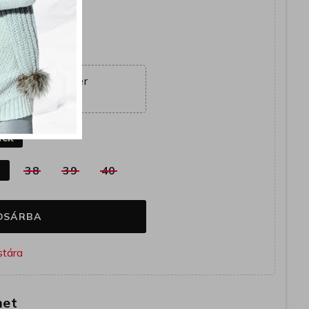
együtt
ajánlat véget ér
07:58:07
k
ack
7
38
39
40
OSÁRBA
het