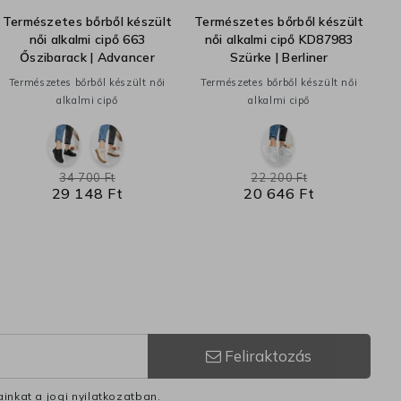
Természetes bőrből készült
Természetes bőrből készült
T
női alkalmi cipő 663
női alkalmi cipő KD87983
Őszibarack | Advancer
Szürke | Berliner
Természetes bőrből készült női
Természetes bőrből készült női
alkalmi cipő
alkalmi cipő
34 700 Ft
22 200 Ft
29 148 Ft
20 646 Ft
Feliraktozás
inkat a jogi nyilatkozatban.