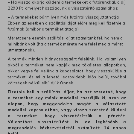
– Ha vissza akarja küldeni a termékeket a futárunkkal, a díj
2290 Ft, amelyet hozzáadunk a visszatérítő számlához.
– A termékeket bármilyen más futárral visszajuttathatja.
Ebben az esetben a szállítási díjat előre meg kell fizetnie a
futárnak (amikor a terméket átadja).
Méretcsere esetén szállítási díjat számitunk fel, ha nem a
mi hibánk volt (ha a termék mérete nem felel meg a méret
útmutatónak).
A termék minden hiányosságáért felelünk. Ha valamilyen
okból a terméket nem kapják meg tökéletes állapotban,
akkor vegye fel velünk a kapcsolatot, hogy visszaküldje a
terméket, és mi a lehető legrövidebb időn belül, további
költségek nélkül elküldjük Önnek.
Fizetnie kell a szállítási díjat, ha azt szeretné, hogy
a terméket egy másik modellel cseréljük ki, azon az
alapon, hogy meggondolta magát a választott
modellel kapcsolatban, vagy vissza szeretné küldeni
a terméket, hogy visszatérítsük a pénztét.
Választhat visszatérítést is, de legkésőbb a
megrendelés kézhezvételétől számított 14 napon
belül.