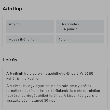
Adatlap
Anyag
5% spandex
95% pamut
Hossz (hónaljtól)
43 cm
Leírás
A
MeiMall.hu
oldalon megtalálhatjaNői póló W-3188
Fehér Emma Fashion
A MeiMall.hu egy olyan online áruház, amely széles
termékskálát kínál nőknek, férfiaknak. Itt cipőket, ruhákat,
táskákat és kiegészítőket találhat. A kiszállítás gyors, a
visszaküldési határidő 30 nap.