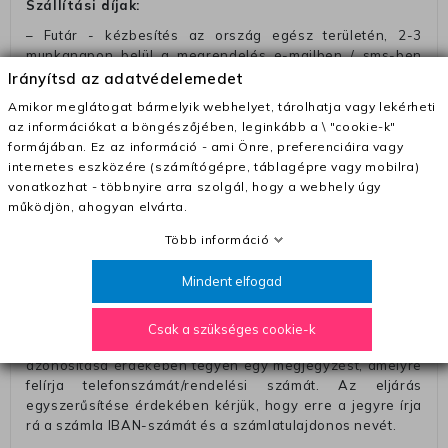
Szállítási díjak:
– Futár - kézbesítés az ország egész területén, 2-3
munkanapon belül a megrendelés e-mailben / sms-ben
történő megerősítésétől számítva
Irányítsd az adatvédelemedet
– Szállítás 1700 Ft (+400 Ft utánvéttel)
Amikor meglátogat bármelyik webhelyet, tárolhatja vagy lekérheti
az információkat a böngészőjében, leginkább a \ "cookie-k"
– Ingyenes szállítás 31600 Ft feletti megrendeléseknél
formájában. Ez az információ - ami Önre, preferenciáira vagy
(+400 Ft utánvétte)
internetes eszközére (számítógépre, táblagépre vagy mobilra)
– A kapott termék cseréjéért 3780 Ft szállítási díjat
vonatkozhat - többnyire arra szolgál, hogy a webhely úgy
számolunk fel (oda -vissza út)
működjön, ahogyan elvárta.
Pénzvisszatérítés:
Több információ
A pénz visszatérítéséhez küldjük a futárt, hogy vegye át
Mindent elfogad
Öntől a terméket/termékeket, vagy más futárral is
elküldheti. Olyan utávéttel küldött csomagot, melyne
értéke eltér 0 FT-tól, nem fogadunk el. A futárnak átadott
Csak a szükséges cookie-k
csomagba kérjük, hogy a visszaküldés könnyebb
azonosítása érdekében tegyen egy megjegyzést, amelyre
felírja telefonszámát/rendelési számát. Az eljárás
egyszerűsítése érdekében kérjük, hogy erre a jegyre írja
rá a számla IBAN-számát és a számlatulajdonos nevét.