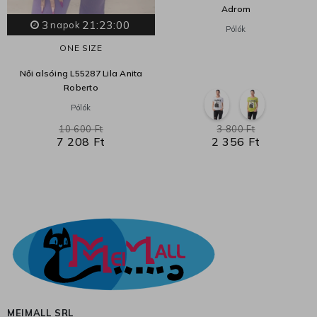
Adrom
3
21:23:00
napok
Pólók
ONE SIZE
Női alsóing L55287 Lila Anita
Roberto
Pólók
10 600 Ft
3 800 Ft
7 208 Ft
2 356 Ft
MEIMALL SRL