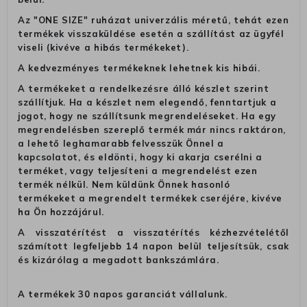
Az "ONE SIZE" ruházat univerzális méretű, tehát ezen
termékek visszaküldése esetén a szállítást az ügyfél
viseli (kivéve a hibás termékeket).
A kedvezményes termékeknek lehetnek kis hibái.
A termékeket a rendelkezésre álló készlet szerint
szállítjuk. Ha a készlet nem elegendő, fenntartjuk a
jogot, hogy ne szállítsunk megrendeléseket. Ha egy
megrendelésben szereplő termék már nincs raktáron,
a lehető leghamarabb felvesszük Önnel a
kapcsolatot, és eldönti, hogy ki akarja cserélni a
terméket, vagy teljesíteni a megrendelést ezen
termék nélkül. Nem küldünk Önnek hasonló
termékeket a megrendelt termékek cseréjére, kivéve
ha Ön hozzájárul.
A visszatérítést a visszatérítés kézhezvételétől
számított legfeljebb 14 napon belül teljesítsük, csak
és kizárólag a megadott bankszámlára.
A termékek 30 napos garanciát vállalunk.