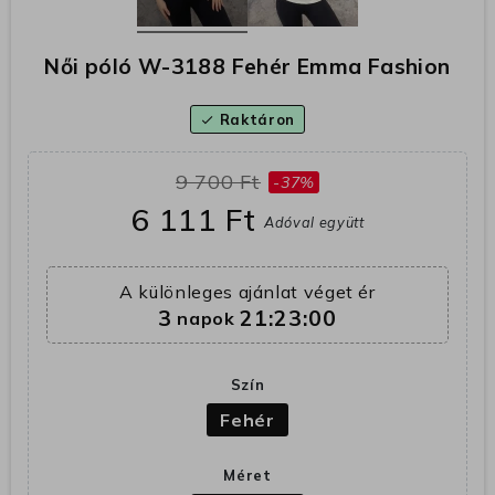
Női póló W-3188 Fehér Emma Fashion
Raktáron
check
9 700 Ft
-37%
6 111 Ft
Adóval együtt
A különleges ajánlat véget ér
3
21:23:00
napok
Szín
Fehér
Méret