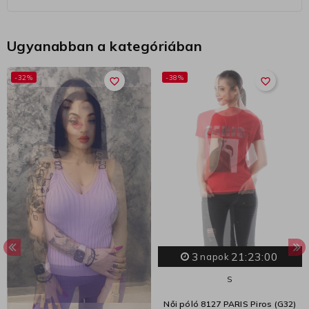
Ugyanabban a kategóriában
-32%
-38%
favorite_border
favorite_border
3
21:23:00
napok
S
Női póló 8127 PARIS Piros (G32)