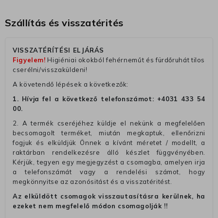
Szállítás és visszatérités
VISSZATÉRÍTÉSI ELJÁRÁS
Figyelem!
Higiéniai okokból fehérneműt és fürdőruhát tilos
cserélni/visszaküldeni!
A követendő lépések a következők:
1. Hívja fel a következő telefonszámot:
+4031 433 54
00
.
2. A termék cseréjéhez küldje el nekünk a megfelelően
becsomagolt terméket, miután megkaptuk, ellenőrizni
fogjuk és elküldjük Önnek a kívánt méretet / modellt, a
raktárban rendelkezésre álló készlet függvényében.
Kérjük, tegyen egy megjegyzést a csomagba, amelyen irja
a telefonszámát vagy a rendelési számot, hogy
megkönnyitse az azonósitást és a visszatéritést.
Az elküldött csomagok visszautasításra kerülnek, ha
ezeket nem megfelelő módon csomagolják !!