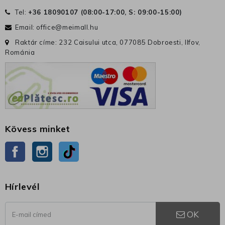
Tel:
+36 18090107 (
08:00-17:00, S: 09:00-15:00
)
Email:
office@meimall.hu
Raktár címe: 232 Caisului utca, 077085 Dobroesti, Ilfov,
Románia
Kövess minket
Facebook
Instagram
TikTok
Hírlevél
OK