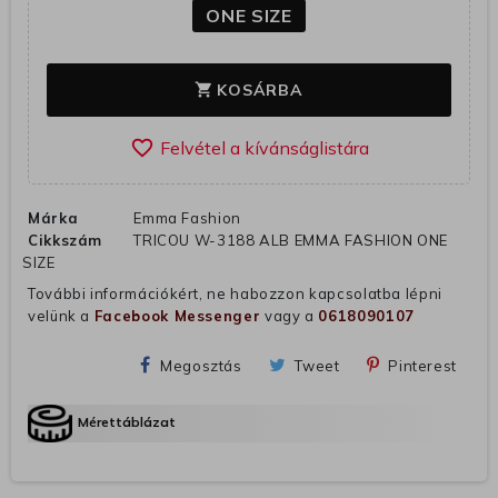
ONE SIZE
KOSÁRBA
shopping_cart
favorite_border
Márka
Emma Fashion
Cikkszám
TRICOU W-3188 ALB EMMA FASHION ONE
SIZE
További információkért, ne habozzon kapcsolatba lépni
velünk a
Facebook Messenger
vagy a
0618090107
Megosztás
Tweet
Pinterest
Mérettáblázat