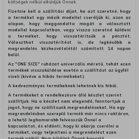
költségek nélkül elküldjük Önnek.
Fizetnie kell a szállítási díjat, ha azt szeretné, hogy
a terméket egy másik modellel cseréljük ki, azon az
alapon, hogy meggondolta magát a választott
modellel kapcsolatban, vagy vissza szeretné küldeni
a terméket, hogy visszatérítsük a pénztét.
Választhat visszatérítést is, de legkésőbb a
megrendelés kézhezvételétől számított 14 napon
belül.
Az "ONE SIZE" ruházat univerzális méretű, tehát ezen
termékek visszaküldése esetén a szállítást az ügyfél
viseli (kivéve a hibás termékeket).
A kedvezményes termékeknek lehetnek kis hibái.
A termékeket a rendelkezésre álló készlet szerint
szállítjuk. Ha a készlet nem elegendő, fenntartjuk a
jogot, hogy ne szállítsunk megrendeléseket. Ha egy
megrendelésben szereplő termék már nincs raktáron,
a lehető leghamarabb felvesszük Önnel a
kapcsolatot, és eldönti, hogy ki akarja cserélni a
terméket, vagy teljesíteni a megrendelést ezen
termék nélkül. Nem küldünk Önnek hasonló