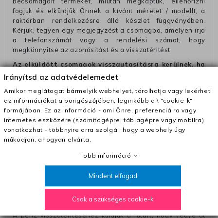
becsomagolt terméket, miután megkaptuk, ellenőrizni
fogjuk és elküldjük Önnek a kívánt méretet / modellt, a
raktárban rendelkezésre álló készlet függvényében.
Kérjük, tegyen egy megjegyzést a csomagba, amelyen irja
a telefonszámát vagy a rendelési számot, hogy
megkönnyitse az azonósitást és a visszatéritést.
Az elküldött csomagok visszautasításra kerülnek, ha
ezeket nem megfelelő módon csomagolják !!
Irányítsd az adatvédelemedet
Szállítási díjak:
Amikor meglátogat bármelyik webhelyet, tárolhatja vagy lekérheti
az információkat a böngészőjében, leginkább a \ "cookie-k"
– Futár - kézbesítés az ország egész területén, 2-3
formájában. Ez az információ - ami Önre, preferenciáira vagy
munkanapon belül a megrendelés e-mailben / sms-ben
internetes eszközére (számítógépre, táblagépre vagy mobilra)
történő megerősítésétől számítva
vonatkozhat - többnyire arra szolgál, hogy a webhely úgy
– Szállítás 1700 Ft (+400 Ft utánvéttel)
működjön, ahogyan elvárta.
– Ingyenes szállítás 31600 Ft feletti megrendeléseknél
Több információ
(+400 Ft utánvétte)
Mindent elfogad
– A kapott termék cseréjéért 3780 Ft szállítási díjat
számolunk fel (oda -vissza út)
Csak a szükséges cookie-k
Pénzvisszatérítés:
A pénz visszatérítéséhez küldjük a futárt, hogy vegye át