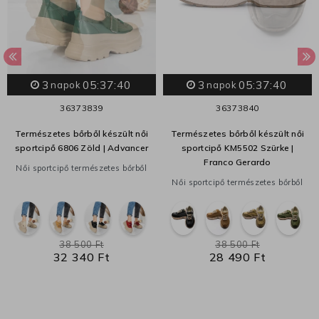
3
05:37:39
3
05:37:39
napok
napok
36
37
38
39
36
37
38
40
Természetes bőrből készült női
Természetes bőrből készült női
sportcipő 6806 Zöld | Advancer
sportcipő KM5502 Szürke |
Franco Gerardo
Női sportcipő természetes bőrből
Női sportcipő természetes bőrből
38 500 Ft
38 500 Ft
32 340 Ft
28 490 Ft