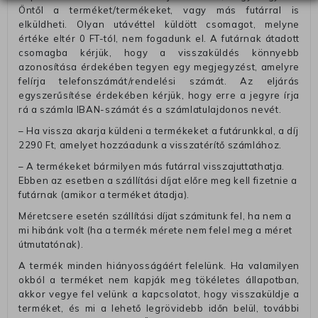
Öntől a terméket/termékeket, vagy más futárral is
elküldheti. Olyan utávéttel küldött csomagot, melyne
értéke eltér 0 FT-tól, nem fogadunk el. A futárnak átadott
csomagba kérjük, hogy a visszaküldés könnyebb
azonosítása érdekében tegyen egy megjegyzést, amelyre
felírja telefonszámát/rendelési számát. Az eljárás
egyszerűsítése érdekében kérjük, hogy erre a jegyre írja
rá a számla IBAN-számát és a számlatulajdonos nevét.
– Ha vissza akarja küldeni a termékeket a futárunkkal, a díj
2290 Ft, amelyet hozzáadunk a visszatérítő számlához.
– A termékeket bármilyen más futárral visszajuttathatja.
Ebben az esetben a szállítási díjat előre meg kell fizetnie a
futárnak (amikor a terméket átadja).
Méretcsere esetén szállítási díjat számitunk fel, ha nem a
mi hibánk volt (ha a termék mérete nem felel meg a méret
útmutatónak).
A termék minden hiányosságáért felelünk. Ha valamilyen
okból a terméket nem kapják meg tökéletes állapotban,
akkor vegye fel velünk a kapcsolatot, hogy visszaküldje a
terméket, és mi a lehető legrövidebb időn belül, további