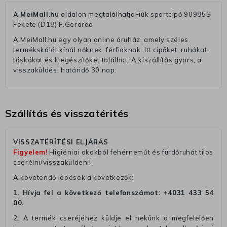
A
MeiMall.hu
oldalon megtalálhatjaFiúk sportcipő 90985S
Fekete (D18) F.Gerardo
A MeiMall.hu egy olyan online áruház, amely széles
termékskálát kínál nőknek, férfiaknak. Itt cipőket, ruhákat,
táskákat és kiegészítőket találhat. A kiszállítás gyors, a
visszaküldési határidő 30 nap.
Szállítás és visszatérités
VISSZATÉRÍTÉSI ELJÁRÁS
Figyelem!
Higiéniai okokból fehérneműt és fürdőruhát tilos
cserélni/visszaküldeni!
A követendő lépések a következők:
1. Hívja fel a következő telefonszámot:
+4031 433 54
00
.
2. A termék cseréjéhez küldje el nekünk a megfelelően