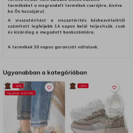
termékeket a megrendelt termékek cseréjére, kivéve
ha Ön hozzájárul.
A visszatérítést a visszatérítés kézhezvételétől
számított legfeljebb 14 napon belül teljesítsük, csak
és kizárólag a megadott bankszámlára.
A termékek 30 napos garanciát vállalunk.
Ugyanabban a kategóriában
-16%
-26%
favorite_border
favorite_border
Ingyenes szállítás