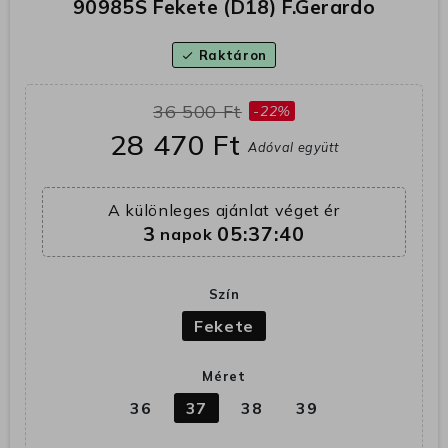
90985S Fekete (D18) F.Gerardo
Raktáron
check
36 500 Ft
-22%
28 470 Ft
Adóval együtt
A különleges ajánlat véget ér
3
05:37:39
napok
Szín
Fekete
Méret
36
37
38
39