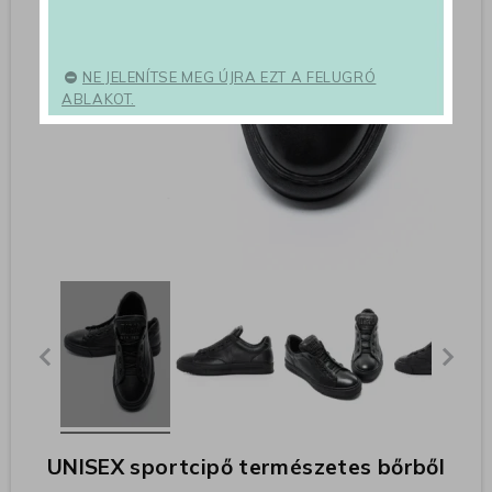
NE JELENÍTSE MEG ÚJRA EZT A FELUGRÓ
ABLAKOT.
UNISEX sportcipő természetes bőrből