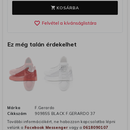
KOSÁRBA
shopping_cart
favorite_border
Ez még talán érdekelhet
Márka
F.Gerardo
Cikkszám
90985S BLACK F.GERARDO 37
További információkért, ne habozzon kapcsolatba lépni
velünk a
Facebook Messenger
vagy a
0618090107