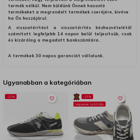
termék nélkül. Nem küldünk Önnek hasonló
termékeket a megrendelt termékek cseréjére, kivéve
ha Ön hozzájárul.
A visszatérítést a visszatérítés kézhezvételétől
számított legfeljebb 14 napon belül teljesítsük, csak
és kizárólag a megadott bankszámlára.
A termékek 30 napos garanciát vállalunk.
Ugyanabban a kategóriában
-21%
-17%
favorite_border
favorite_border
Ingyenes szállítás