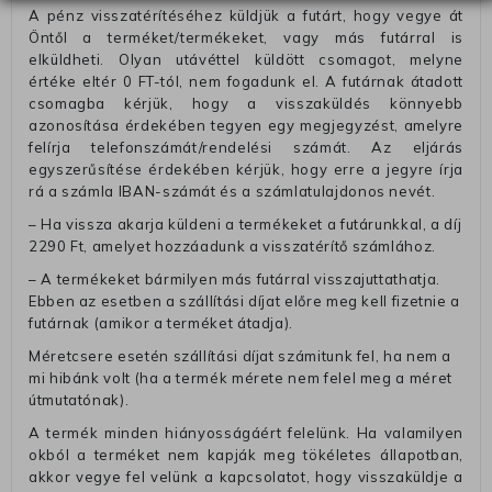
A pénz visszatérítéséhez küldjük a futárt, hogy vegye át
Öntől a terméket/termékeket, vagy más futárral is
elküldheti. Olyan utávéttel küldött csomagot, melyne
értéke eltér 0 FT-tól, nem fogadunk el. A futárnak átadott
csomagba kérjük, hogy a visszaküldés könnyebb
azonosítása érdekében tegyen egy megjegyzést, amelyre
felírja telefonszámát/rendelési számát. Az eljárás
egyszerűsítése érdekében kérjük, hogy erre a jegyre írja
rá a számla IBAN-számát és a számlatulajdonos nevét.
– Ha vissza akarja küldeni a termékeket a futárunkkal, a díj
2290 Ft, amelyet hozzáadunk a visszatérítő számlához.
– A termékeket bármilyen más futárral visszajuttathatja.
Ebben az esetben a szállítási díjat előre meg kell fizetnie a
futárnak (amikor a terméket átadja).
Méretcsere esetén szállítási díjat számitunk fel, ha nem a
mi hibánk volt (ha a termék mérete nem felel meg a méret
útmutatónak).
A termék minden hiányosságáért felelünk. Ha valamilyen
okból a terméket nem kapják meg tökéletes állapotban,
akkor vegye fel velünk a kapcsolatot, hogy visszaküldje a