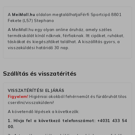
A
MeiMall.hu
oldalon megtalálhatjaFérfi Sportcipő 8801
Fekete (L57) Stephano
A MeiMall.hu egy olyan online áruház, amely széles
termékskálát kínál nőknek, férfiaknak. Itt cipőket, ruhákat,
táskákat és kiegészítőket találhat. A kiszállítás gyors, a
visszaküldési határidő 30 nap.
Szállítás és visszatérités
VISSZATÉRÍTÉSI ELJÁRÁS
Figyelem!
Higiéniai okokból fehérneműt és fürdőruhát tilos
cserélni/visszaküldeni!
A követendő lépések a következők:
1. Hívja fel a következő telefonszámot:
+4031 433 54
00
.