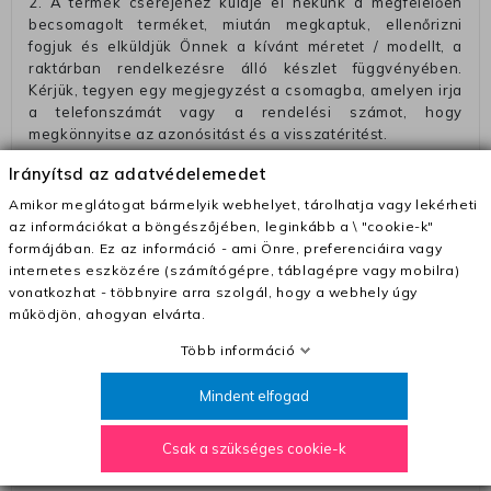
2. A termék cseréjéhez küldje el nekünk a megfelelően
becsomagolt terméket, miután megkaptuk, ellenőrizni
fogjuk és elküldjük Önnek a kívánt méretet / modellt, a
raktárban rendelkezésre álló készlet függvényében.
Kérjük, tegyen egy megjegyzést a csomagba, amelyen irja
a telefonszámát vagy a rendelési számot, hogy
megkönnyitse az azonósitást és a visszatéritést.
Az elküldött csomagok visszautasításra kerülnek, ha
Irányítsd az adatvédelemedet
ezeket nem megfelelő módon csomagolják !!
Amikor meglátogat bármelyik webhelyet, tárolhatja vagy lekérheti
Szállítási díjak:
az információkat a böngészőjében, leginkább a \ "cookie-k"
formájában. Ez az információ - ami Önre, preferenciáira vagy
– Futár - kézbesítés az ország egész területén, 2-3
internetes eszközére (számítógépre, táblagépre vagy mobilra)
munkanapon belül a megrendelés e-mailben / sms-ben
vonatkozhat - többnyire arra szolgál, hogy a webhely úgy
történő megerősítésétől számítva
működjön, ahogyan elvárta.
– Szállítás 1700 Ft (+400 Ft utánvéttel)
Több információ
– Ingyenes szállítás 31600 Ft feletti megrendeléseknél
(+400 Ft utánvétte)
Mindent elfogad
– A kapott termék cseréjéért 3780 Ft szállítási díjat
számolunk fel (oda -vissza út)
Csak a szükséges cookie-k
Pénzvisszatérítés: