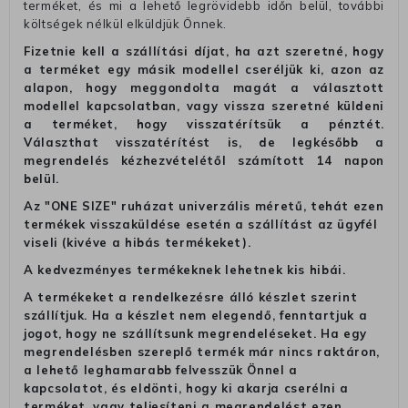
terméket, és mi a lehető legrövidebb időn belül, további
költségek nélkül elküldjük Önnek.
Fizetnie kell a szállítási díjat, ha azt szeretné, hogy
a terméket egy másik modellel cseréljük ki, azon az
alapon, hogy meggondolta magát a választott
modellel kapcsolatban, vagy vissza szeretné küldeni
a terméket, hogy visszatérítsük a pénztét.
Választhat visszatérítést is, de legkésőbb a
megrendelés kézhezvételétől számított 14 napon
belül.
Az "ONE SIZE" ruházat univerzális méretű, tehát ezen
termékek visszaküldése esetén a szállítást az ügyfél
viseli (kivéve a hibás termékeket).
A kedvezményes termékeknek lehetnek kis hibái.
A termékeket a rendelkezésre álló készlet szerint
szállítjuk. Ha a készlet nem elegendő, fenntartjuk a
jogot, hogy ne szállítsunk megrendeléseket. Ha egy
megrendelésben szereplő termék már nincs raktáron,
a lehető leghamarabb felvesszük Önnel a
kapcsolatot, és eldönti, hogy ki akarja cserélni a
terméket, vagy teljesíteni a megrendelést ezen