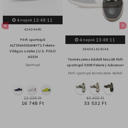
4
13:49:11
napok
42
43
44
45
4
13:49:11
Férfi sportcipő
napok
ALTENA001M4HT1 Fekete-
39
40
41
42
43
44
Világos szürke | U.S. POLO
ASSN
Természetes bőrből készült férfi
Sportcipő
sportcipő 5309 Fekete | Advancer
Férfi sportcipő természetes bőrből
21 200 Ft
40 400 Ft
16 748 Ft
33 532 Ft