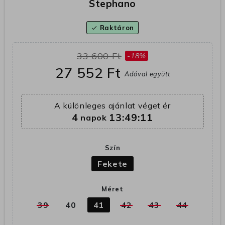
Stephano
Raktáron
check
33 600 Ft
-18%
27 552 Ft
Adóval együtt
A különleges ajánlat véget ér
4
13:49:11
napok
Szín
Fekete
Méret
39
40
41
42
43
44