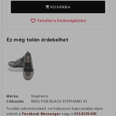
KOSÁRBA
shopping_cart
favorite_border
Ez még talán érdekelhet
Márka
Stephano
Cikkszám
8801 PSB BLACK STEPHANO 41
További információkért, ne habozzon kapcsolatba lépni
velünk a
Facebook Messenger
vagy a
0314335400