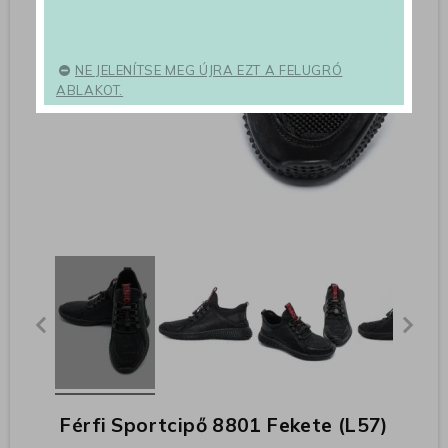
NE JELENÍTSE MEG ÚJRA EZT A FELUGRÓ
ABLAKOT.
Férfi Sportcipő 8801 Fekete (L57)