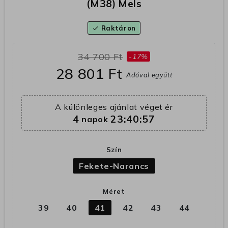
(M38) Mels
Raktáron
check
34 700 Ft
-17%
28 801 Ft
Adóval együtt
A különleges ajánlat véget ér
4
23:40:56
napok
Szín
Fekete-Narancs
Méret
39
40
41
42
43
44