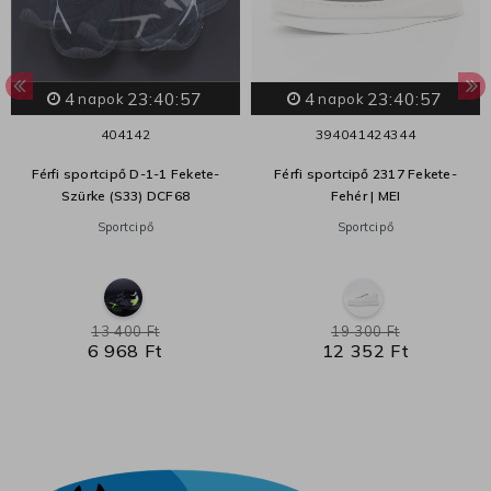
4
23:40:56
4
23:40:56
napok
napok
40
41
42
39
40
41
42
43
44
Férfi sportcipő D-1-1 Fekete-
Férfi sportcipő 2317 Fekete-
Szürke (S33) DCF68
Fehér | MEI
Sportcipő
Sportcipő
13 400 Ft
19 300 Ft
6 968 Ft
12 352 Ft