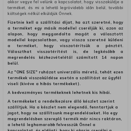
akkor vegye fel velünk a kapcsolatot, hogy visszaküldje a
terméket, és mi a lehető legrövidebb időn belül, további
költségek nélkül elküldjük Önnek.
Fizetnie kell a szállítási díjat, ha azt szeretné, hogy
a terméket egy másik modellel cseréljük ki, azon az
alapon, hogy meggondolta magát a választott
modellel kapcsolatban, vagy vissza szeretné küldeni
a terméket, hogy visszatérítsük a pénztét.
Választhat visszatérítést is, de legkésőbb a
megrendelés kézhezvételétől számított 14 napon
belül.
Az "ONE SIZE" ruházat univerzális méretű, tehát ezen
termékek visszaküldése esetén a szállítást az ügyfél
viseli (kivéve a hibás termékeket).
A kedvezményes termékeknek lehetnek kis hibái.
A termékeket a rendelkezésre álló készlet szerint
szállítjuk. Ha a készlet nem elegendő, fenntartjuk a
jogot, hogy ne szállítsunk megrendeléseket. Ha egy
megrendelésben szereplő termék már nincs raktáron,
a lehető leghamarabb felvesszük Önnel a
kapcsolatot, és eldönti, hogy ki akarja cserélni a