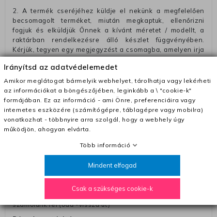
2. A termék cseréjéhez küldje el nekünk a megfelelően
becsomagolt terméket, miután megkaptuk, ellenőrizni
fogjuk és elküldjük Önnek a kívánt méretet / modellt, a
raktárban rendelkezésre álló készlet függvényében.
Kérjük, tegyen egy megjegyzést a csomagba, amelyen irja
a telefonszámát vagy a rendelési számot, hogy
Irányítsd az adatvédelemedet
megkönnyitse az azonósitást és a visszatéritést.
Amikor meglátogat bármelyik webhelyet, tárolhatja vagy lekérheti
Az elküldött csomagok visszautasításra kerülnek, ha
az információkat a böngészőjében, leginkább a \ "cookie-k"
ezeket nem megfelelő módon csomagolják !!
formájában. Ez az információ - ami Önre, preferenciáira vagy
Szállítási díjak:
internetes eszközére (számítógépre, táblagépre vagy mobilra)
vonatkozhat - többnyire arra szolgál, hogy a webhely úgy
– Futár - kézbesítés az ország egész területén, 2-3
működjön, ahogyan elvárta.
munkanapon belül a megrendelés e-mailben / sms-ben
történő megerősítésétől számítva
Több információ
– Szállítás 1700 Ft (+400 Ft utánvéttel)
Mindent elfogad
– Ingyenes szállítás 31600 Ft feletti megrendeléseknél
(+400 Ft utánvétte)
Csak a szükséges cookie-k
– A kapott termék cseréjéért 3780 Ft szállítási díjat
számolunk fel (oda -vissza út)