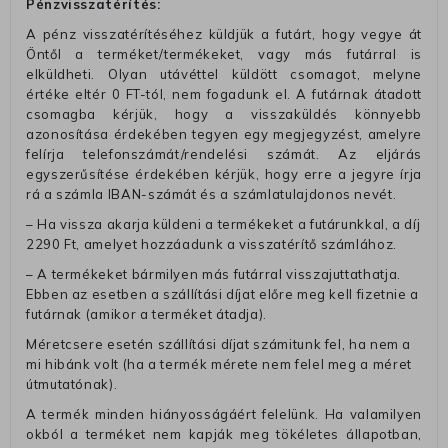
Pénzvisszatérítés:
A pénz visszatérítéséhez küldjük a futárt, hogy vegye át
Öntől a terméket/termékeket, vagy más futárral is
elküldheti. Olyan utávéttel küldött csomagot, melyne
értéke eltér 0 FT-tól, nem fogadunk el. A futárnak átadott
csomagba kérjük, hogy a visszaküldés könnyebb
azonosítása érdekében tegyen egy megjegyzést, amelyre
felírja telefonszámát/rendelési számát. Az eljárás
egyszerűsítése érdekében kérjük, hogy erre a jegyre írja
rá a számla IBAN-számát és a számlatulajdonos nevét.
– Ha vissza akarja küldeni a termékeket a futárunkkal, a díj
2290 Ft, amelyet hozzáadunk a visszatérítő számlához.
– A termékeket bármilyen más futárral visszajuttathatja.
Ebben az esetben a szállítási díjat előre meg kell fizetnie a
futárnak (amikor a terméket átadja).
Méretcsere esetén szállítási díjat számitunk fel, ha nem a
mi hibánk volt (ha a termék mérete nem felel meg a méret
útmutatónak).
A termék minden hiányosságáért felelünk. Ha valamilyen
okból a terméket nem kapják meg tökéletes állapotban,