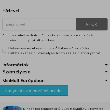
Hírlevél
OK
Bármikor leiratkozhatsz. Ehhez keresd meg az elérhetőségi
adatainkat a jogi nyilatkozatban.
Elolvastam és elfogadom az Általános Szerződési
Feltételeket és a Személyes Adatkezelési Szabályzatot
Információk
Személyese
MeiMall Európában
Irányítsd az adatvédelemedet
Minden jog fenntartva ©
2026
MeiMall.hu
• Powered