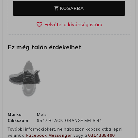
KOSÁRBA
shopping_cart
favorite_border
Ez még talán érdekelhet
Márka
Mels
Cikkszám
9517 BLACK-ORANGE MELS 41
További információkért, ne habozzon kapcsolatba lépni
velünk a
Facebook Messenger
vagy a
0314335400