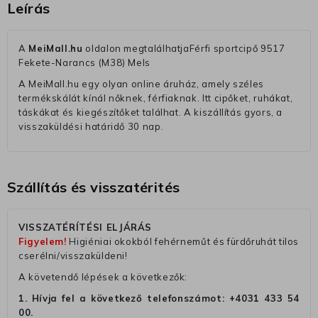
Leírás
A
MeiMall.hu
oldalon megtalálhatjaFérfi sportcipő 9517
Fekete-Narancs (M38) Mels
A MeiMall.hu egy olyan online áruház, amely széles
termékskálát kínál nőknek, férfiaknak. Itt cipőket, ruhákat,
táskákat és kiegészítőket találhat. A kiszállítás gyors, a
visszaküldési határidő 30 nap.
Szállítás és visszatérités
VISSZATÉRÍTÉSI ELJÁRÁS
Figyelem!
Higiéniai okokból fehérneműt és fürdőruhát tilos
cserélni/visszaküldeni!
A követendő lépések a következők:
1. Hívja fel a következő telefonszámot:
+4031 433 54
00
.