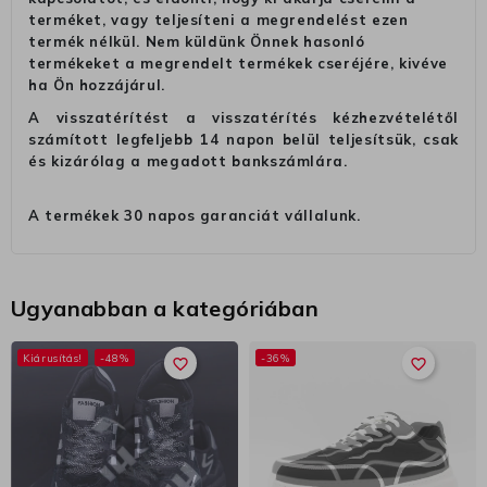
terméket, vagy teljesíteni a megrendelést ezen
termék nélkül. Nem küldünk Önnek hasonló
termékeket a megrendelt termékek cseréjére, kivéve
ha Ön hozzájárul.
A visszatérítést a visszatérítés kézhezvételétől
számított legfeljebb 14 napon belül teljesítsük, csak
és kizárólag a megadott bankszámlára.
A termékek 30 napos garanciát vállalunk.
Ugyanabban a kategóriában
Kiárusítás!
-48%
-36%
favorite_border
favorite_border