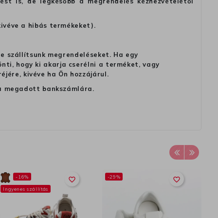
tést is, de legkésőbb a megrendelés kézhezvételétől
kivéve a hibás termékeket).
 ne szállítsunk megrendeléseket. Ha egy
ti, hogy ki akarja cserélni a terméket, vagy
jére, kivéve ha Ön hozzájárul.
ag a megadott bankszámlára.
-16%
-29%
-
favorite_border
favorite_border
Ingyenes szállítás