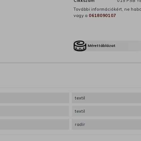
Cikkszám
015 PSB Y
További információkért, ne hab
vagy a
0618090107
Mérettáblázat
textil
textil
radír