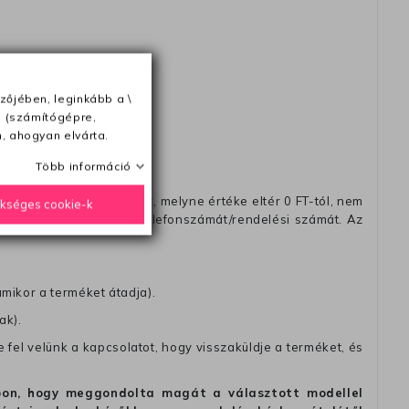
ésétől számítva
zőjében, leginkább a \
e (számítógépre,
, ahogyan elvárta.
Több információ
távéttel küldött csomagot, melyne értéke eltér 0 FT-tól, nem
ükséges cookie-k
zést, amelyre felírja telefonszámát/rendelési számát. Az
amikor a terméket átadja).
ak).
fel velünk a kapcsolatot, hogy visszaküldje a terméket, és
alapon, hogy meggondolta magát a választott modellel