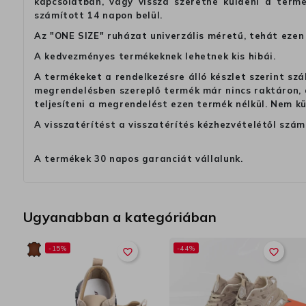
kapcsolatban, vagy vissza szeretné küldeni a termé
számított 14 napon belül.
Az "ONE SIZE" ruházat univerzális méretű, tehát ezen 
A kedvezményes termékeknek lehetnek kis hibái.
A termékeket a rendelkezésre álló készlet szerint szá
megrendelésben szereplő termék már nincs raktáron, a
teljesíteni a megrendelést ezen termék nélkül. Nem k
A visszatérítést a visszatérítés kézhezvételétől szám
A termékek 30 napos garanciát vállalunk.
Ugyanabban a kategóriában
-15%
-44%
favorite_border
favorite_border