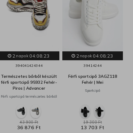
2
04:08:22
2
04:08:22
napok
napok
39
40
41
42
43
44
39
41
42
44
Természetes bőrből készült
Férfi sportcipő 3AGZ118
férfi sportcipő 95932 Fehér-
Fehér | Mei
Piros | Advancer
Sportcipő
Férfi sportcipő természetes bőrből
43 900 Ft
19 300 Ft
36 876 Ft
13 703 Ft