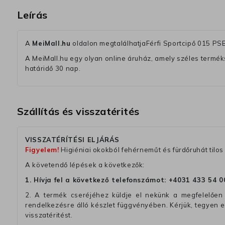
Leírás
A
MeiMall.hu
oldalon megtalálhatjaFérfi Sportcipő 015 P
A MeiMall.hu egy olyan online áruház, amely széles termékská
határidő 30 nap.
Szállítás és visszatérités
VISSZATÉRÍTÉSI ELJÁRÁS
Figyelem!
Higiéniai okokból fehérneműt és fürdőruhát tilos 
A követendő lépések a következők:
1. Hívja fel a következő telefonszámot:
+4031 433 54 0
2. A termék cseréjéhez küldje el nekünk a megfelelően 
rendelkezésre álló készlet függvényében. Kérjük, tegyen
visszatéritést.