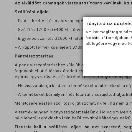
Az elküldött csomagok visszautasításra kerülnek, ha 
Szállítási díjak:
– Futár - kézbesítés az ország egész területén, 2-3 munk
Irányítsd az adatv
– Szállítás 1700 Ft (+400 Ft utánvéttel)
Amikor meglátogat bárme
"cookie-k" formájában. 
– Ingyenes szállítás 31600 Ft feletti megrendeléseknél (+40
táblagépre vagy mobilra
– A kapott termék cseréjéért 3780 Ft szállítási díjat számolu
Pénzvisszatérítés:
A pénz visszatérítéséhez küldjük a futárt, hogy vegye át Ön
fogadunk el. A futárnak átadott csomagba kérjük, hogy a
eljárás egyszerűsítése érdekében kérjük, hogy erre a jegy
– Ha vissza akarja küldeni a termékeket a futárunkkal, a dí
– A termékeket bármilyen más futárral visszajuttathatja. Ebb
Méretcsere esetén szállítási díjat számitunk fel, ha nem a 
A termék minden hiányosságáért felelünk. Ha valamilyen ok
mi a lehető legrövidebb időn belül, további költségek nélkül
Fizetnie kell a szállítási díjat, ha azt szeretné, 