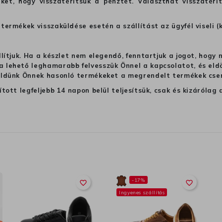
ket, hogy visszatérítsük a pénztét. Választhat visszatérí
termékek visszaküldése esetén a szállítást az ügyfél viseli (
llítjuk. Ha a készlet nem elegendő, fenntartjuk a jogot, hogy
 lehető leghamarabb felvesszük Önnel a kapcsolatot, és eldön
üldünk Önnek hasonló termékeket a megrendelt termékek cseré
ított legfeljebb 14 napon belül teljesítsük, csak és kizáról
-17%
favorite_border
favorite_border
Ingyenes szállítás