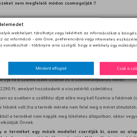
ezeket nem megfelelő módon csomagolják !!
anapon belül a megrendelés e-mailben / sms-ben történő megerősít
édelemedet
lyik webhelyet, tárolhatja vagy lekérheti az információkat a böngés
Ez az információ - ami Önre, preferenciáira vagy internetes eszközér
0 Ft utánvétte)
) vonatkozhat - többnyire arra szolgál, hogy a webhely úgy működjön
nk fel (oda -vissza út)
től a terméket/termékeket, vagy más futárral is elküldheti. Olyan u
Mindent elfogad
Csak a sz
 visszaküldés könnyebb azonosítása érdekében tegyen egy megjegy
re írja rá a számla IBAN-számát és a számlatulajdonos nevét.
j 2290 Ft, amelyet hozzáadunk a visszatérítő számlához.
en az esetben a szállítási díjat előre meg kell fizetnie a futárnak (
mi hibánk volt (ha a termék mérete nem felel meg a méret útmutatón
ból a terméket nem kapják meg tökéletes állapotban, akkor vegye 
 elküldjük Önnek.
hogy a terméket egy másik modellel cseréljük ki, azon az 