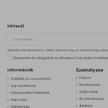
Hírlevél
Bármikor leiratkozhatsz. Ehhez keresd meg az elérhetőségi adata
Elolvastam és elfogadom az Általános Szerződési Feltéte
Személyese
Információk
Fiókom
Szállítás és visszatérités
Rendeléseim
Jogi nyilatkozat
Saját címek
Felhasználási feltételek
Az utalványaim
Kapcsolat
Adataim
Oldaltérkép