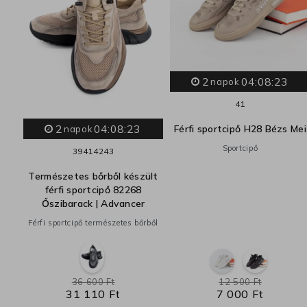
2
04:08:22
napok
41
2
04:08:22
02
Férfi sportcipő H28 Bézs Mei
napok
LO
Sportcipő
39
41
42
43
Természetes bőrből készült
férfi sportcipő 82268
Őszibarack | Advancer
Férfi sportcipő természetes bőrből
36 600 Ft
12 500 Ft
31 110 Ft
7 000 Ft