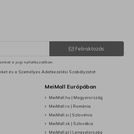
Feliraktozás
inkat a jogi nyilatkozatban.
leket és a Személyes Adatkezelési Szabályzatot
MeiMall Európában
MeiMall.hu | Magyarország
MeiMall.ro | Románia
MeiMall.si | Szlovénia
MeiMall.sk | Szlovákia
MeiMall.pl | Lengyelország