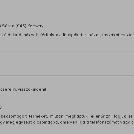
SB Sárga (C46) Keeway
lát kínál nőknek, férfiaknak. Itt cipőket, ruhákat, táskákat és kiegé
cserélni/visszaküldeni!
0
.
becsomagolt terméket, miután megkaptuk, ellenőrizni fogjuk és 
 egy megjegyzést a csomagba, amelyen irja a telefonszámát vagy a