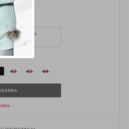
yütt
ajánlat véget ér
04:08:22
k
1
42
43
44
OSÁRBA