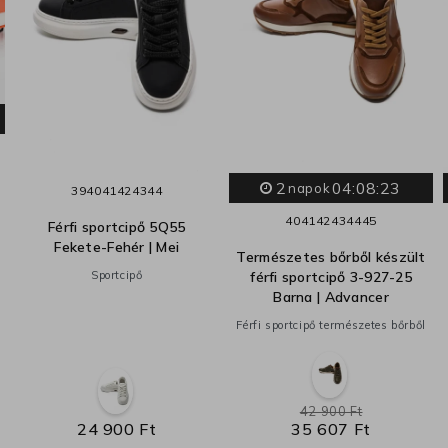
2
04:08:22
napok
39
40
41
42
43
44
40
41
42
43
44
45
Férfi sportcipő 5Q55
Fekete-Fehér | Mei
Természetes bőrből készült
Sportcipő
férfi sportcipő 3-927-25
Barna | Advancer
Férfi sportcipő természetes bőrből
42 900 Ft
24 900 Ft
35 607 Ft